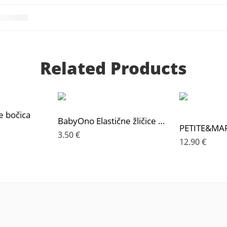
Related Products
e bočica
BabyOno Elastične žličice 2 komada, mint/ljubičasta
3.50
€
12.90
€