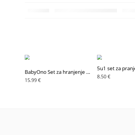
5u1 set za pranj
BabyOno Set za hranjenje od 3 dijelova, farmer
8.50
€
15.99
€