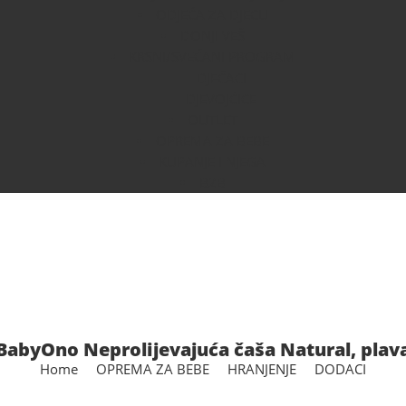
ODJEĆA ZA DJECU
DONJI VEŠ
KRSNI/SVEČANI PROGRAM
DJEČACI
DJEVOJČICE
OUTLET
OPREMA ZA BEBE
KUPANJE I NJEGA
B2B
BabyOno Neprolijevajuća čaša Natural, plav
Home
OPREMA ZA BEBE
HRANJENJE
DODACI