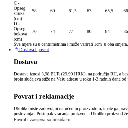
C -
Opseg
58
60
61,5
63
65,5
66
struka
(сm)
D -
Opseg
70
74
77
80
84
86
bokova
(сm)
Sve mjere su u centrimetrima
i može varirati 1cm u oba smjera.
Dostava i povrat
Dostava
Dostava iznosi 3,98 EUR (29,99 HRK). na području RH, a bes
broju slučajeva stiže na Vašu adresu u roku 1-3 radnih dana o
Povrat i reklamacije
Ukoliko niste zadovoljni naručenim proizvodom, imate ga pravo 
poslovanja . Postupak vraćanja proizvoda: Ukoliko proizvod želit
Povrat i zamjena su besplatni.