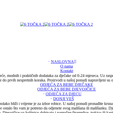
NASLOVNA
O nama
Kontakt
eće, modnih i praktičnih dodataka za dječake od 0-24 mjeseca. Uz rasp
ice do prvih nespretnih koraka. Proizvodi u našoj ponudi napravljeni su
ODJEĆA ZA BEBE DJEČAKE
ODJEĆA ZA BEBE DJEVOJČICE
ODJEĆA ZA DJECU
DONJI VEŠ
olako bliži i vrijeme je za izbor robice. U našoj ponudi pronađite krsna
ve ostalo što vam je potreno da odjenete svog mališana ili mališanku. Dj
e. Djevojčice uz haljinicu dobivaju i pamučne štramplice, trakicu ili kapi