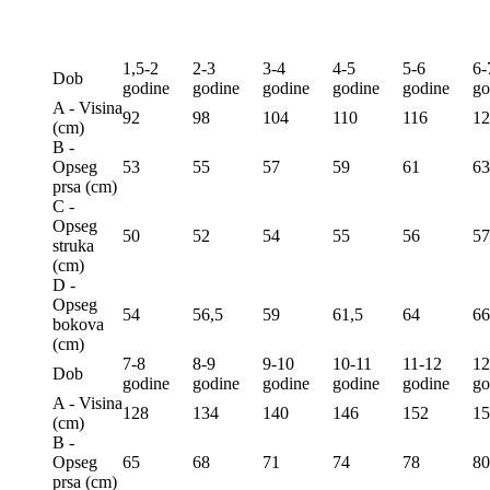
1,5-2
2-3
3-4
4-5
5-6
6-
Dob
godine
godine
godine
godine
godine
go
A - Visina
92
98
104
110
116
12
(сm)
B -
Opseg
53
55
57
59
61
63
prsa (сm)
C -
Opseg
50
52
54
55
56
57
struka
(сm)
D -
Opseg
54
56,5
59
61,5
64
66
bokova
(сm)
7-8
8-9
9-10
10-11
11-12
12
Dob
godine
godine
godine
godine
godine
go
A - Visina
128
134
140
146
152
15
(сm)
B -
Opseg
65
68
71
74
78
80
prsa (сm)