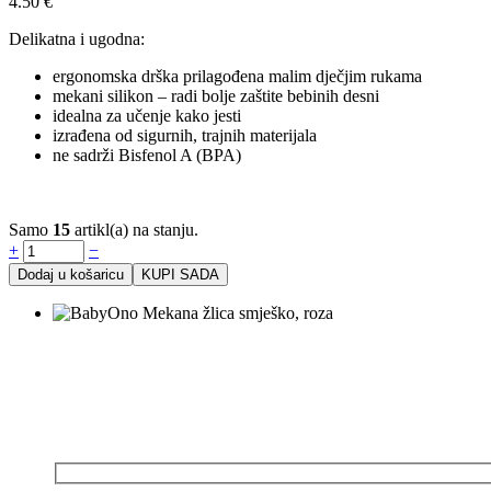
4.50
€
Delikatna i ugodna:
ergonomska drška prilagođena malim dječjim rukama
mekani silikon – radi bolje zaštite bebinih desni
idealna za učenje kako jesti
izrađena od sigurnih, trajnih materijala
ne sadrži Bisfenol A (BPA)
Samo
15
artikl(a) na stanju.
+
−
Dodaj u košaricu
KUPI SADA