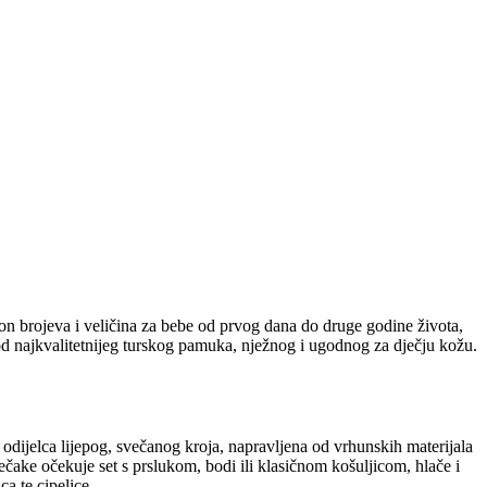
on brojeva i veličina za bebe od prvog dana do druge godine života,
 od najkvalitetnijeg turskog pamuka, nježnog i ugodnog za dječju kožu.
 odijelca lijepog, svečanog kroja, napravljena od vrhunskih materijala
ečake očekuje set s prslukom, bodi ili klasičnom košuljicom, hlače i
ca te cipelice.