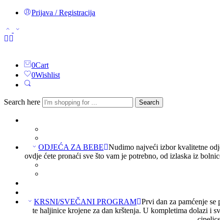
Prijava / Registracija
0
Cart
0
Wishlist
Search here
Search
ODJEĆA ZA BEBE
Nudimo najveći izbor kvalitetne odj
ovdje ćete pronaći sve što vam je potrebno, od izlaska iz boln
KRSNI/SVEČANI PROGRAM
Prvi dan za pamćenje se p
te haljinice krojene za dan krštenja. U kompletima dolazi i s
cipelic