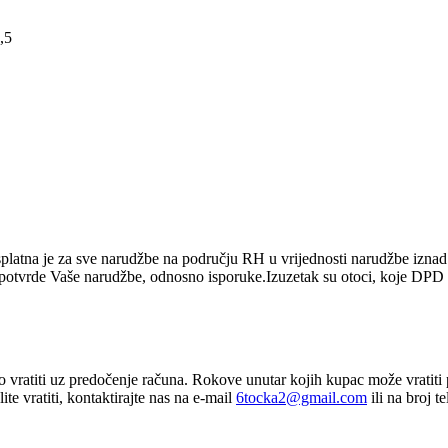
,5
platna je za sve narudžbe na području RH u vrijednosti narudžbe izn
d potvrde Vaše narudžbe, odnosno isporuke.Izuzetak su otoci, koje DPD 
vratiti uz predočenje računa. Rokove unutar kojih kupac može vratiti 
e vratiti, kontaktirajte nas na e-mail
6tocka2@gmail.com
ili na broj 