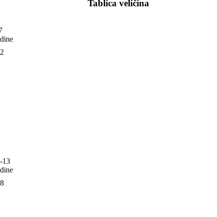
Tablica veličina
7
dine
2
-13
dine
8