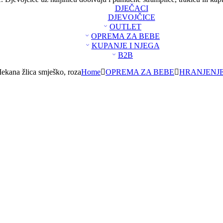
DJEČACI
DJEVOJČICE
OUTLET
OPREMA ZA BEBE
KUPANJE I NJEGA
B2B
kana žlica smješko, roza
Home
OPREMA ZA BEBE
HRANJENJ