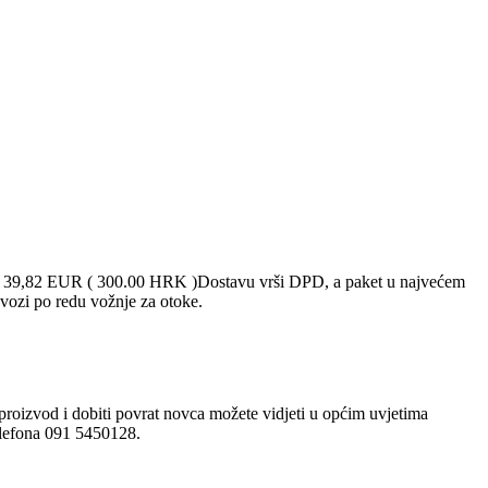
ad 39,82 EUR ( 300.00 HRK )Dostavu vrši DPD, a paket u najvećem
vozi po redu vožnje za otoke.
proizvod i dobiti povrat novca možete vidjeti u općim uvjetima
telefona 091 5450128.