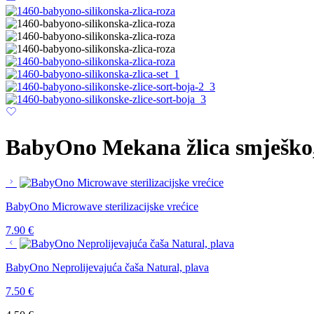
BabyOno Mekana žlica smješko,
BabyOno Microwave sterilizacijske vrećice
7.90
€
BabyOno Neprolijevajuća čaša Natural, plava
7.50
€