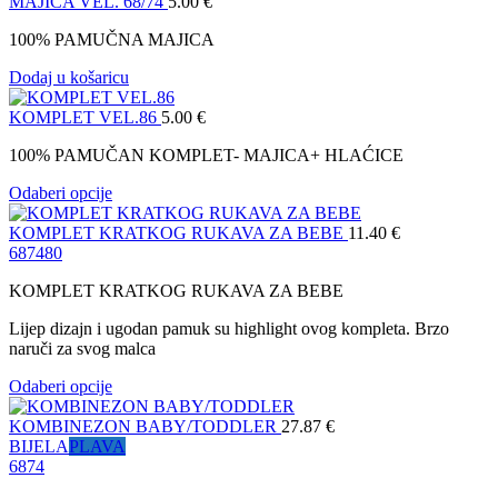
MAJICA VEL. 68/74
5.00
€
100% PAMUČNA MAJICA
Dodaj u košaricu
KOMPLET VEL.86
5.00
€
100% PAMUČAN KOMPLET- MAJICA+ HLAĆICE
Odaberi opcije
KOMPLET KRATKOG RUKAVA ZA BEBE
11.40
€
68
74
80
KOMPLET KRATKOG RUKAVA ZA BEBE
Lijep dizajn i ugodan pamuk su highlight ovog kompleta. Brzo
naruči za svog malca
Odaberi opcije
KOMBINEZON BABY/TODDLER
27.87
€
BIJELA
PLAVA
68
74