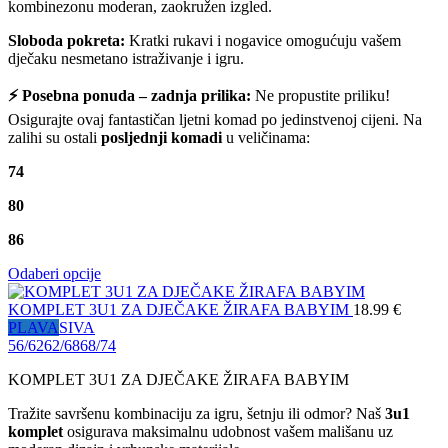
kombinezonu moderan, zaokružen izgled.
Sloboda pokreta:
Kratki rukavi i nogavice omogućuju vašem
dječaku nesmetano istraživanje i igru.
⚡ Posebna ponuda – zadnja prilika:
Ne propustite priliku!
Osigurajte ovaj fantastičan ljetni komad po jedinstvenoj cijeni. Na
zalihi su ostali
posljednji komadi
u veličinama:
74
80
86
Odaberi opcije
KOMPLET 3U1 ZA DJEČAKE ŽIRAFA BABYIM
18.99
€
PLAVA
SIVA
56/62
62/68
68/74
KOMPLET 3U1 ZA DJEČAKE ŽIRAFA BABYIM
Tražite savršenu kombinaciju za igru, šetnju ili odmor? Naš
3u1
komplet
osigurava maksimalnu udobnost vašem mališanu uz