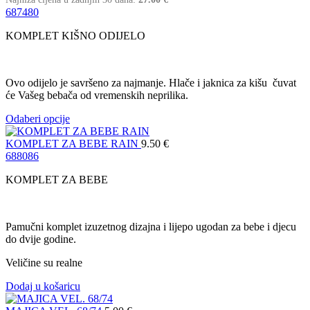
68
74
80
KOMPLET KIŠNO ODIJELO
Ovo odijelo je savršeno za najmanje. Hlače i jaknica za kišu čuvat
će Vašeg bebača od vremenskih neprilika.
Odaberi opcije
KOMPLET ZA BEBE RAIN
9.50
€
68
80
86
KOMPLET ZA BEBE
Pamučni komplet izuzetnog dizajna i lijepo ugodan za bebe i djecu
do dvije godine.
Veličine su realne
Dodaj u košaricu