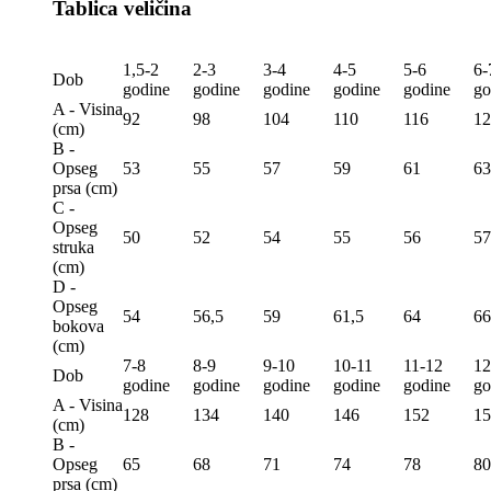
Tablica veličina
1,5-2
2-3
3-4
4-5
5-6
6-
Dob
godine
godine
godine
godine
godine
go
A - Visina
92
98
104
110
116
12
(сm)
B -
Opseg
53
55
57
59
61
63
prsa (сm)
C -
Opseg
50
52
54
55
56
57
struka
(сm)
D -
Opseg
54
56,5
59
61,5
64
66
bokova
(сm)
7-8
8-9
9-10
10-11
11-12
12
Dob
godine
godine
godine
godine
godine
go
A - Visina
128
134
140
146
152
15
(сm)
B -
Opseg
65
68
71
74
78
80
prsa (сm)