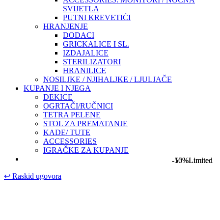
SVIJETLA
PUTNI KREVETIĆI
HRANJENJE
DODACI
GRICKALICE I SL.
IZDAJALICE
STERILIZATORI
HRANILICE
NOSILJKE / NJIHALJKE / LJULJAČE
KUPANJE I NJEGA
DEKICE
OGRTAČI/RUČNICI
TETRA PELENE
STOL ZA PREMATANJE
KADE/ TUTE
ACCESSORIES
IGRAČKE ZA KUPANJE
-15%
-50%
Limited
Limited
↩
Raskid ugovora