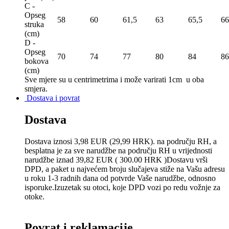
C -
Opseg
58
60
61,5
63
65,5
66
struka
(сm)
D -
Opseg
70
74
77
80
84
86
bokova
(сm)
Sve mjere su u centrimetrima
i može varirati 1cm u oba
smjera.
Dostava i povrat
Dostava
Dostava iznosi 3,98 EUR (29,99 HRK). na području RH, a
besplatna je za sve narudžbe na području RH u vrijednosti
narudžbe iznad 39,82 EUR ( 300.00 HRK )Dostavu vrši
DPD, a paket u najvećem broju slučajeva stiže na Vašu adresu
u roku 1-3 radnih dana od potvrde Vaše narudžbe, odnosno
isporuke.Izuzetak su otoci, koje DPD vozi po redu vožnje za
otoke.
Povrat i reklamacije