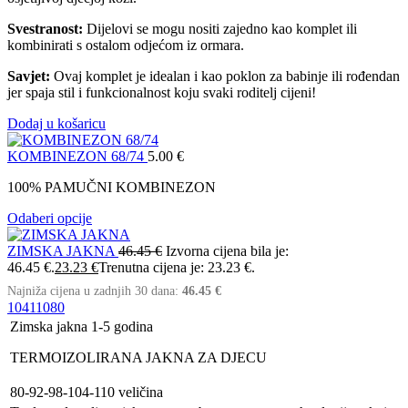
Svestranost:
Dijelovi se mogu nositi zajedno kao komplet ili
kombinirati s ostalom odjećom iz ormara.
Savjet:
Ovaj komplet je idealan i kao poklon za babinje ili rođendan
jer spaja stil i funkcionalnost koju svaki roditelj cijeni!
Dodaj u košaricu
KOMBINEZON 68/74
5.00
€
100% PAMUČNI KOMBINEZON
Odaberi opcije
ZIMSKA JAKNA
46.45
€
Izvorna cijena bila je:
46.45 €.
23.23
€
Trenutna cijena je: 23.23 €.
Najniža cijena u zadnjih 30 dana:
46.45
€
104
110
80
Zimska jakna 1-5 godina
TERMOIZOLIRANA JAKNA ZA DJECU
80-92-98-104-110 veličina