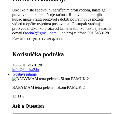
Ukoliko niste zadovoljni naručenim proizvodom, imate ga
pravo vratiti uz predočenje računa. Rokove unutar kojih
kupac može vratiti proizvod i dobiti povrat novca možete
vidjeti u općim uvjetima poslovanja . Postupak vraćanja
proizvoda: Ukoliko proizvod želite vratiti, kontaktirajte nas na
e-mail
6tocka2@gmail.com
ili na broj telefona 091 5450128.
Povrat i zamjena su besplatni.
Korisnička podrška
+385 91 545 0128
info@6tocka2.hr
Postavi pitanje
BABYMAM tetra pelene - 5kom PAMUK 2
13.11
€
Ask a Question