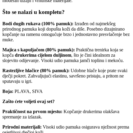
moderan dizajn i vrhunske materijale.
Što se nalazi u kompletu?
Bodi dugih rukava (100% pamuk):
Izrađen od najmekšeg
prirodnog pamuka koji dopušta koži da diše. Posebno dizajnirano
kopčanje na ramenu omogućuje brzo i jednostavno presvlačenje bez
muke.
Majica s kapuljačom (80% pamuk):
Praktična trenirka koja se
kopča
drukerima cijelom duljinom
, što je čini idealnom za
slojevito odijevanje. Visoki udio pamuka jamči toplinu i mekoću.
Rastezljive hlačice (80% pamuk):
Udobne hlače koje prate svaki
dječji pokret. Zahvaljujući elastinu, savršeno pristaju, a pritom ne
sputavaju u igri.
Boja:
PLAVA, SIVA
Zašto ćete voljeti ovaj set?
Praktičnost na prvom mjestu:
Kopčanje drukerima olakšava
spremanje za izlazak.
Prirodni materijali:
Visoki udio pamuka osigurava nježnost prema
osjetljivoj dječjoj koži.