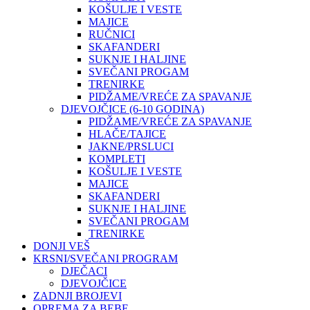
KOŠULJE I VESTE
MAJICE
RUČNICI
SKAFANDERI
SUKNJE I HALJINE
SVEČANI PROGAM
TRENIRKE
PIDŽAME/VREĆE ZA SPAVANJE
DJEVOJČICE (6-10 GODINA)
PIDŽAME/VREĆE ZA SPAVANJE
HLAČE/TAJICE
JAKNE/PRSLUCI
KOMPLETI
KOŠULJE I VESTE
MAJICE
SKAFANDERI
SUKNJE I HALJINE
SVEČANI PROGAM
TRENIRKE
DONJI VEŠ
KRSNI/SVEČANI PROGRAM
DJEČACI
DJEVOJČICE
ZADNJI BROJEVI
OPREMA ZA BEBE