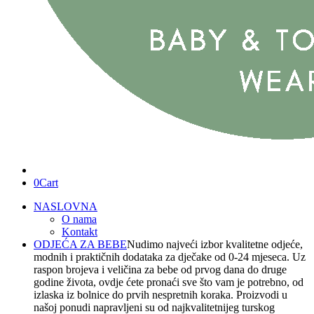
0
Cart
NASLOVNA
O nama
Kontakt
ODJEĆA ZA BEBE
Nudimo najveći izbor kvalitetne odjeće,
modnih i praktičnih dodataka za dječake od 0-24 mjeseca. Uz
raspon brojeva i veličina za bebe od prvog dana do druge
godine života, ovdje ćete pronaći sve što vam je potrebno, od
izlaska iz bolnice do prvih nespretnih koraka. Proizvodi u
našoj ponudi napravljeni su od najkvalitetnijeg turskog