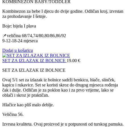
KOMBINEZON BABY/TODDLER
Kombinezon za bebe I djecu do dvije godine. Odličan kroj, izvrstan
za prohodavanje I šetnje.
Boje: bijela I plava
📌veličina 68/74,74/80,80/86,86/92
9-12-18-24 mjeseca
Dodaj u košaricu
SET ZA IZLAZAK IZ BOLNICE
19.00
€
SET ZA IZLAZAK IZ BOLNICE
Ovaj 5/1 set za izlazak iz bolnice sadrži benkicu, hlače, slinček,
kapicu i rukavice. Set se koristi skroz do drugog mjeseca rođenja
čak i dulje. Odličan je za poklon kao i za prvo vrijeme, lako se
oblači i skroz je praktičan.
Hlačice kao pliš malo deblje.
Veličina 56.
Izvrsna kvaliteta. Ovaj proizvod je u potpunosti od turskog pamuka.