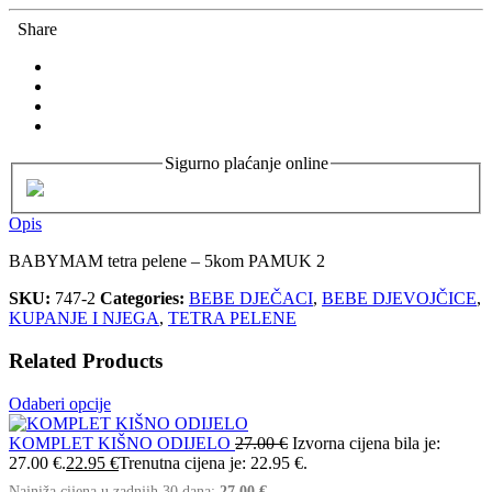
Share
Sigurno plaćanje online
Opis
BABYMAM tetra pelene – 5kom PAMUK 2
SKU:
747-2
Categories:
BEBE DJEČACI
,
BEBE DJEVOJČICE
,
KUPANJE I NJEGA
,
TETRA PELENE
Related Products
Odaberi opcije
KOMPLET KIŠNO ODIJELO
27.00
€
Izvorna cijena bila je:
27.00 €.
22.95
€
Trenutna cijena je: 22.95 €.
Najniža cijena u zadnjih 30 dana:
27.00
€