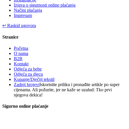
Izjava o sigurnosti online plaćanja
Načini plaćanja
Impresum
↩
Raskid ugovora
Stranice
Početna
O nama
B2B
Kontakt
Odjeća za bebe
Odjeća za djecu
Kupanje/Dječiji tekstil
Zadnji brojevi
Iskoristite priliku i pronađite artikle po super
cijenama. Ali požurite, jer ne kaže se uzalud: Tko prvi
njegova dekica!
Sigurno online plaćanje