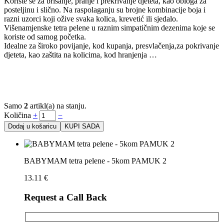
Koriste se za brisanje, pranje i prekrivanje djeteta, kao obloga za
posteljinu i slično. Na raspolaganju su brojne kombinacije boja i
razni uzorci koji ožive svaka kolica, krevetić ili sjedalo.
Višenamjenske tetra pelene u raznim simpatičnim dezenima koje se
koriste od samog početka.
Idealne za široko povijanje, kod kupanja, presvlačenja,za pokrivanje
djeteta, kao zaštita na kolicima, kod hranjenja …
Samo
2
artikl(a) na stanju.
Količina
+
−
Dodaj u košaricu
KUPI SADA
BABYMAM tetra pelene - 5kom PAMUK 2
13.11
€
Request a Call Back