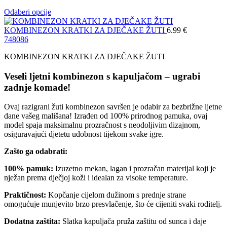
Odaberi opcije
KOMBINEZON KRATKI ZA DJEČAKE ŽUTI
6.99
€
74
80
86
KOMBINEZON KRATKI ZA DJEČAKE ŽUTI
Veseli ljetni kombinezon s kapuljačom – ugrabi
zadnje komade!
Ovaj razigrani žuti kombinezon savršen je odabir za bezbrižne ljetne
dane vašeg mališana! Izrađen od 100% prirodnog pamuka, ovaj
model spaja maksimalnu prozračnost s neodoljivim dizajnom,
osiguravajući djetetu udobnost tijekom svake igre.
Zašto ga odabrati:
100% pamuk:
Izuzetno mekan, lagan i prozračan materijal koji je
nježan prema dječjoj koži i idealan za visoke temperature.
Praktičnost:
Kopčanje cijelom dužinom s prednje strane
omogućuje munjevito brzo presvlačenje, što će cijeniti svaki roditelj.
Dodatna zaštita:
Slatka kapuljača pruža zaštitu od sunca i daje