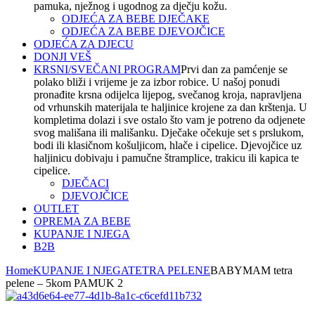
pamuka, nježnog i ugodnog za dječju kožu.
ODJEĆA ZA BEBE DJEČAKE
ODJEĆA ZA BEBE DJEVOJČICE
ODJEĆA ZA DJECU
DONJI VEŠ
KRSNI/SVEČANI PROGRAM
Prvi dan za pamćenje se
polako bliži i vrijeme je za izbor robice. U našoj ponudi
pronađite krsna odijelca lijepog, svečanog kroja, napravljena
od vrhunskih materijala te haljinice krojene za dan krštenja. U
kompletima dolazi i sve ostalo što vam je potreno da odjenete
svog mališana ili mališanku. Dječake očekuje set s prslukom,
bodi ili klasičnom košuljicom, hlače i cipelice. Djevojčice uz
haljinicu dobivaju i pamučne štramplice, trakicu ili kapica te
cipelice.
DJEČACI
DJEVOJČICE
OUTLET
OPREMA ZA BEBE
KUPANJE I NJEGA
B2B
Home
KUPANJE I NJEGA
TETRA PELENE
BABYMAM tetra
pelene – 5kom PAMUK 2