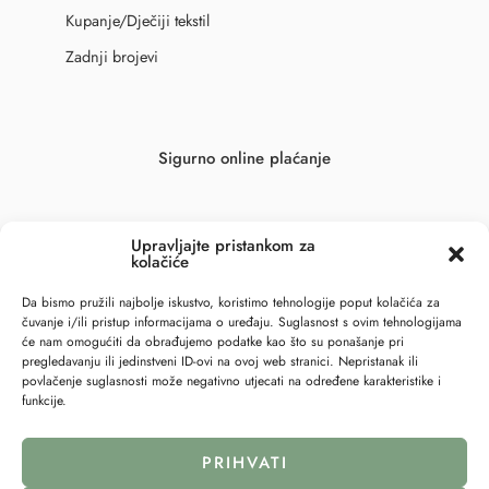
Kupanje/Dječiji tekstil
Zadnji brojevi
Sigurno online plaćanje
Upravljajte pristankom za
kolačiće
Da bismo pružili najbolje iskustvo, koristimo tehnologije poput kolačića za
čuvanje i/ili pristup informacijama o uređaju. Suglasnost s ovim tehnologijama
će nam omogućiti da obrađujemo podatke kao što su ponašanje pri
pregledavanju ili jedinstveni ID-ovi na ovoj web stranici. Nepristanak ili
povlačenje suglasnosti može negativno utjecati na određene karakteristike i
funkcije.
PRIHVATI
© 2023 – All Right reserved – 6točka2 !