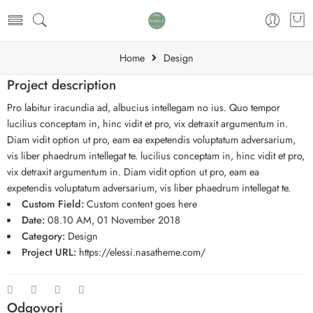
Home
Design
Project description
Pro labitur iracundia ad, albucius intellegam no ius. Quo tempor
lucilius conceptam in, hinc vidit et pro, vix detraxit argumentum in.
Diam vidit option ut pro, eam ea expetendis voluptatum adversarium,
vis liber phaedrum intellegat te. lucilius conceptam in, hinc vidit et pro,
vix detraxit argumentum in. Diam vidit option ut pro, eam ea
expetendis voluptatum adversarium, vis liber phaedrum intellegat te.
Custom Field:
Custom content goes here
Date:
08.10 AM, 01 November 2018
Category:
Design
Project URL:
https://elessi.nasatheme.com/
Odgovori