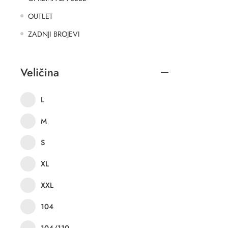
OUTLET
ZADNJI BROJEVI
Veličina
L
M
S
XL
XXL
104
104/110