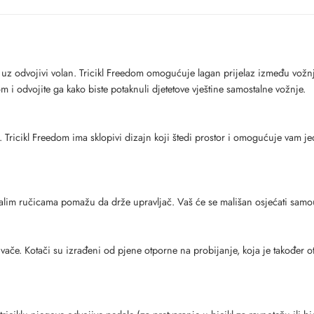
a uz odvojivi volan. Tricikl Freedom omogućuje lagan prijelaz između vožnj
klom i odvojite ga kako biste potaknuli djetetove vještine samostalne vožnje.
st. Tricikl Freedom ima sklopivi dizajn koji štedi prostor i omogućuje vam
alim ručicama pomažu da drže upravljač. Vaš će se mališan osjećati samo
ače. Kotači su izrađeni od pjene otporne na probijanje, koja je također otp