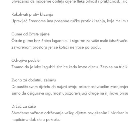
Shvaćamo da moderne obitelji cijene fleksibilnost i praktičnost. Tr
Rukohvati protiv klizanja
Upravljač Freedoma ima posebne ručke protiv klizanja, koje malim 
Gume od čvrste pjene
Čvrste gume bez žbica lagane su i sigurne za vaše male istraživače. K
zatvorenom prostoru jer se kotači ne troše po podu.
Odvojive pedale
Znamo da je lako izgubiti sitnice kada imate djecu. Zato se na trici
Zvono za dodatnu zabavu
Dopustite svom djetetu da najavi svoju prisutnost veselim zvonjen
samo da osigurava sigurnost upozoravajući druge na njihovu prisutno
Držač za čaše
Shvaćamo važnost održavanja vašeg djeteta osvježenim i hidriranim
napitcima dok ste u pokretu.