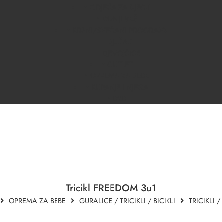
ODJEĆA ZA DJECU
DONJI VEŠ
KRSNI/SVEČANI PROGRAM
DJEČACI
DJEVOJČICE
OUTLET
OPREMA ZA BEBE
KUPANJE I NJEGA
B2B
Tricikl FREEDOM 3u1
OPREMA ZA BEBE
GURALICE / TRICIKLI / BICIKLI
TRICIKLI /