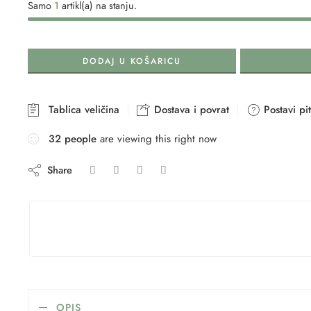
Samo
1
artikl(a) na stanju.
DODAJ U KOŠARICU
Tablica veličina
Dostava i povrat
Postavi pi
35
people
are viewing this right now
Share
OPIS