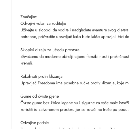
Značajke:
Odvojivi volan za roditelje
Uživajte u slobodi da vodite i nadgledate avanture svog djetet
potrebno, pričvrstite upravljač kako biste lakše upravljali trici
Sklopivi dizajn za uštedu prostora
Shvaćamo da moderne obitelji cijene fleksibilnost i praktično
krenuli.
Rukohvati protiv klizanja
Upravljač Freedoma ima posebne ručke protiv klizanja, koje m
Gume od čvrste pjene
Čvrste gume bez žbica lagane su i sigurne za vaše male istraživ
koristiti iu zatvorenom prostoru jer se kotači ne troše po podu.
Odvojive pedale