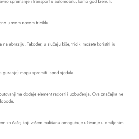
stavno spremanje i transport u automobilu, kamo god krenuli.
eno u svom novom triciklu.
a abraziju. Također, u slučaju kiše, tricikl možete koristiti iu
 na guranje) mogu spremiti ispod sjedala.
 putovanjima dodaje element radosti i uzbuđenja. Ova značajka ne
slobode.
ačem za čaše, koji vašem mališanu omogućuje uživanje u omiljenim