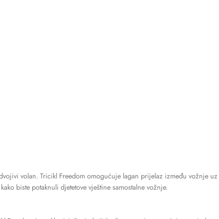
odvojivi volan. Tricikl Freedom omogućuje lagan prijelaz između vožnje uz 
ga kako biste potaknuli djetetove vještine samostalne vožnje.