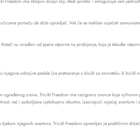
icikl Freedom ima sklopivi dizajn koji štedi prostor i omogućuje vam jedno
ručicama pomažu da drže upravljač. Vaš će se mališan osjećati samouvjer
otači su izrađeni od pjene otporne na probijanje, koja je također otporna n
klu njegove odvojive pedale (za pretvaranje u bicikl za ravnotežu ili bicikl
jem ugrađenog zvona. Tricikl Freedom ima razigrano zvonce koje njihovim
st, već i poboljšava cjelokupno iskustvo, izazivajući osjećaj avanture i 
 tijekom njegovih avantura. Tricikl Freedom opremljen je praktičnim drž