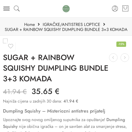
Home
IGRAČKE/ANTISTRES LOPTICE
SUGAR + RAINBOW SQUISHY DUMPLING BUNDLE 3+3 KOMADA
-15%
SUGAR + RAINBOW
SQUISHY DUMPLING BUNDLE
3+3 KOMADA
35.65
€
41.94
€
Najniža cijena u zadnjih 30 dana:
41.94
€
Dumpling Squishy – Misteriozni antistres prijatelj
Upoznajte svog novog omiljenog suputnika za opuštanje!
Dumpling
Squishy
nije obična igračka – on je savršen alat za smanjenje stresa,