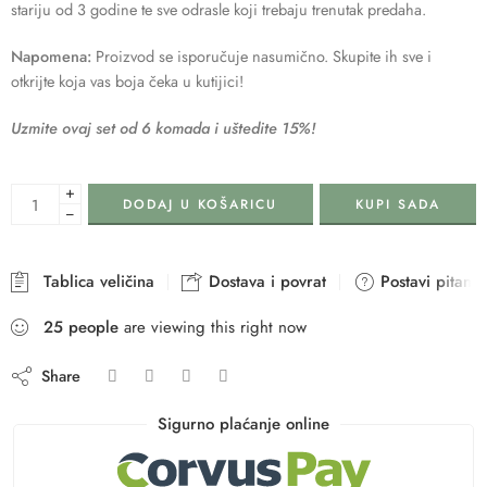
stariju od 3 godine te sve odrasle koji trebaju trenutak predaha.
Napomena:
Proizvod se isporučuje nasumično. Skupite ih sve i
otkrijte koja vas boja čeka u kutijici!
Uzmite ovaj set od 6 komada i uštedite 15%!
+
DODAJ U KOŠARICU
KUPI SADA
−
Tablica veličina
Dostava i povrat
Postavi pitanje
25
people
are viewing this right now
Share
Sigurno plaćanje online