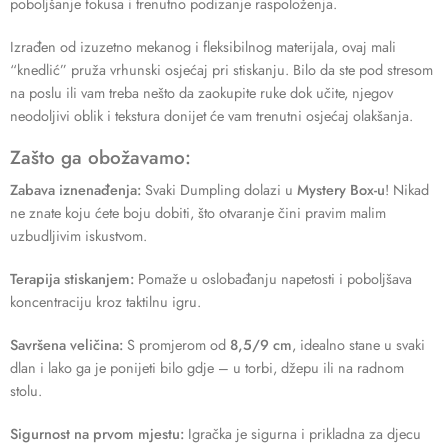
poboljšanje fokusa i trenutno podizanje raspoloženja.
Izrađen od izuzetno mekanog i fleksibilnog materijala, ovaj mali
“knedlić” pruža vrhunski osjećaj pri stiskanju. Bilo da ste pod stresom
na poslu ili vam treba nešto da zaokupite ruke dok učite, njegov
neodoljivi oblik i tekstura donijet će vam trenutni osjećaj olakšanja.
Zašto ga obožavamo:
Zabava iznenađenja:
Svaki Dumpling dolazi u
Mystery Box-u
! Nikad
ne znate koju ćete boju dobiti, što otvaranje čini pravim malim
uzbudljivim iskustvom.
Terapija stiskanjem:
Pomaže u oslobađanju napetosti i poboljšava
koncentraciju kroz taktilnu igru.
Savršena veličina:
S promjerom od
8,5/9
cm
, idealno stane u svaki
dlan i lako ga je ponijeti bilo gdje – u torbi, džepu ili na radnom
stolu.
Sigurnost na prvom mjestu:
Igračka je sigurna i prikladna za djecu