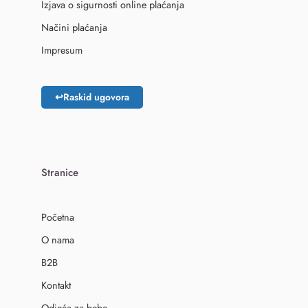
Izjava o sigurnosti online plaćanja
Načini plaćanja
Impresum
↩
Raskid ugovora
Stranice
Početna
O nama
B2B
Kontakt
Odjeća za bebe