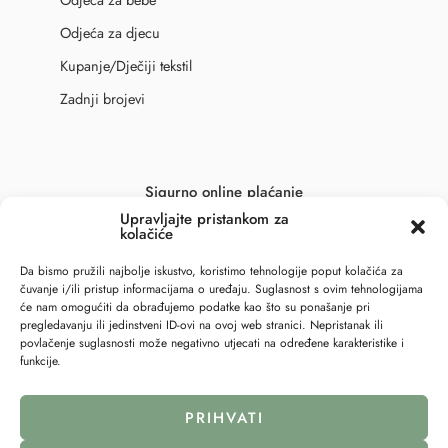
Odjeća za djecu
Kupanje/Dječiji tekstil
Zadnji brojevi
Sigurno online plaćanje
Upravljajte pristankom za
kolačiće
Da bismo pružili najbolje iskustvo, koristimo tehnologije poput kolačića za
čuvanje i/ili pristup informacijama o uređaju. Suglasnost s ovim tehnologijama
će nam omogućiti da obrađujemo podatke kao što su ponašanje pri
pregledavanju ili jedinstveni ID-ovi na ovoj web stranici. Nepristanak ili
povlačenje suglasnosti može negativno utjecati na određene karakteristike i
funkcije.
PRIHVATI