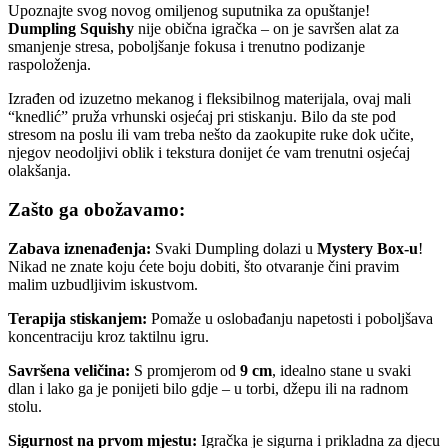
Upoznajte svog novog omiljenog suputnika za opuštanje!
Dumpling Squishy
nije obična igračka – on je savršen alat za
smanjenje stresa, poboljšanje fokusa i trenutno podizanje
raspoloženja.
Izrađen od izuzetno mekanog i fleksibilnog materijala, ovaj mali
“knedlić” pruža vrhunski osjećaj pri stiskanju. Bilo da ste pod
stresom na poslu ili vam treba nešto da zaokupite ruke dok učite,
njegov neodoljivi oblik i tekstura donijet će vam trenutni osjećaj
olakšanja.
Zašto ga obožavamo:
Zabava iznenađenja:
Svaki Dumpling dolazi u
Mystery Box-u
!
Nikad ne znate koju ćete boju dobiti, što otvaranje čini pravim
malim uzbudljivim iskustvom.
Terapija stiskanjem:
Pomaže u oslobađanju napetosti i poboljšava
koncentraciju kroz taktilnu igru.
Savršena veličina:
S promjerom od
9
cm
, idealno stane u svaki
dlan i lako ga je ponijeti bilo gdje – u torbi, džepu ili na radnom
stolu.
Sigurnost na prvom mjestu:
Igračka je sigurna i prikladna za djecu