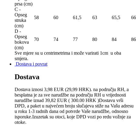
prsa (сm)
C -
Opseg
58
60
61,5
63
65,5
66
struka
(сm)
D -
Opseg
70
74
77
80
84
86
bokova
(сm)
Sve mjere su u centrimetrima
i može varirati 1cm u oba
smjera.
Dostava i povrat
Dostava
Dostava iznosi 3,98 EUR (29,99 HRK). na području RH, a
besplatna je za sve narudžbe na području RH u vrijednosti
narudžbe iznad 39,82 EUR ( 300.00 HRK )Dostavu vrši
DPD, a paket u najvećem broju slučajeva stiže na Vašu adresu
u roku 1-3 radnih dana od potvrde Vaše narudžbe, odnosno
isporuke.Izuzetak su otoci, koje DPD vozi po redu vožnje za
otoke.