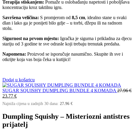
Terapija stiskanjem:
Pomaže u oslobađanju napetosti i poboljšava
koncentraciju kroz taktilnu igru.
Savršena veličina:
S promjerom od
8
,5 cm
, idealno stane u svaki
dlan i lako ga je ponijeti bilo gdje – u torbi, džepu ili na radnom
stolu.
Sigurnost na prvom mjestu:
Igračka je sigurna i prikladna za djecu
stariju od 3 godine te sve odrasle koji trebaju trenutak predaha.
Napomena:
Proizvod se isporučuje nasumično. Skupite ih sve i
otkrijte koja vas boja čeka u kutijici!
Dodaj u košaricu
SUGAR SQUISHY DUMPLING BUNDLE 4 KOMADA
27.96
€
23.77
€
Najniža cijena u zadnjih 30 dana:
27.96
€
Dumpling Squishy – Misteriozni antistres
prijatelj