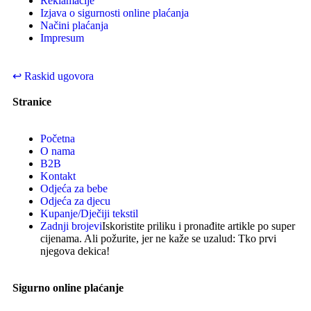
Reklamacije
Izjava o sigurnosti online plaćanja
Načini plaćanja
Impresum
↩
Raskid ugovora
Stranice
Početna
O nama
B2B
Kontakt
Odjeća za bebe
Odjeća za djecu
Kupanje/Dječiji tekstil
Zadnji brojevi
Iskoristite priliku i pronađite artikle po super
cijenama. Ali požurite, jer ne kaže se uzalud: Tko prvi
njegova dekica!
Sigurno online plaćanje