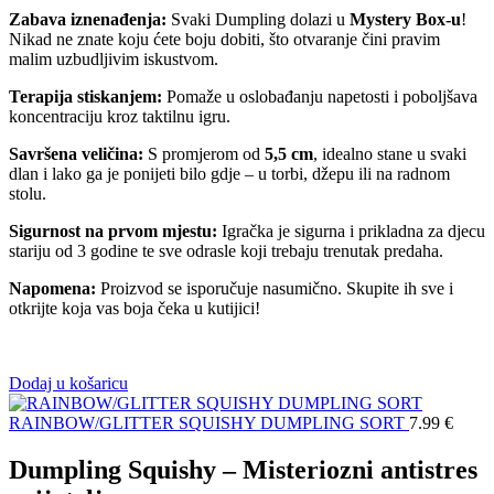
Zabava iznenađenja:
Svaki Dumpling dolazi u
Mystery Box-u
!
Nikad ne znate koju ćete boju dobiti, što otvaranje čini pravim
malim uzbudljivim iskustvom.
Terapija stiskanjem:
Pomaže u oslobađanju napetosti i poboljšava
koncentraciju kroz taktilnu igru.
Savršena veličina:
S promjerom od
5,5 cm
, idealno stane u svaki
dlan i lako ga je ponijeti bilo gdje – u torbi, džepu ili na radnom
stolu.
Sigurnost na prvom mjestu:
Igračka je sigurna i prikladna za djecu
stariju od 3 godine te sve odrasle koji trebaju trenutak predaha.
Napomena:
Proizvod se isporučuje nasumično. Skupite ih sve i
otkrijte koja vas boja čeka u kutijici!
Dodaj u košaricu
RAINBOW/GLITTER SQUISHY DUMPLING SORT
7.99
€
Dumpling Squishy – Misteriozni antistres