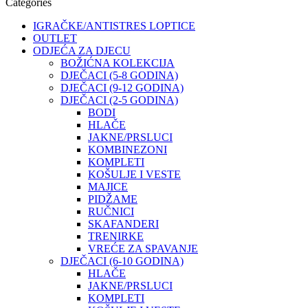
Categories
IGRAČKE/ANTISTRES LOPTICE
OUTLET
ODJEĆA ZA DJECU
BOŽIĆNA KOLEKCIJA
DJEČACI (5-8 GODINA)
DJEČACI (9-12 GODINA)
DJEČACI (2-5 GODINA)
BODI
HLAČE
JAKNE/PRSLUCI
KOMBINEZONI
KOMPLETI
KOŠULJE I VESTE
MAJICE
PIDŽAME
RUČNICI
SKAFANDERI
TRENIRKE
VREĆE ZA SPAVANJE
DJEČACI (6-10 GODINA)
HLAČE
JAKNE/PRSLUCI
KOMPLETI