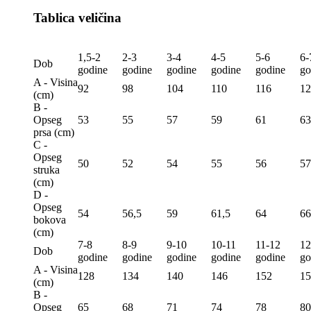
Tablica veličina
1,5-2
2-3
3-4
4-5
5-6
6-
Dob
godine
godine
godine
godine
godine
go
A - Visina
92
98
104
110
116
12
(сm)
B -
Opseg
53
55
57
59
61
63
prsa (сm)
C -
Opseg
50
52
54
55
56
57
struka
(сm)
D -
Opseg
54
56,5
59
61,5
64
66
bokova
(сm)
7-8
8-9
9-10
10-11
11-12
12
Dob
godine
godine
godine
godine
godine
go
A - Visina
128
134
140
146
152
15
(сm)
B -
Opseg
65
68
71
74
78
80