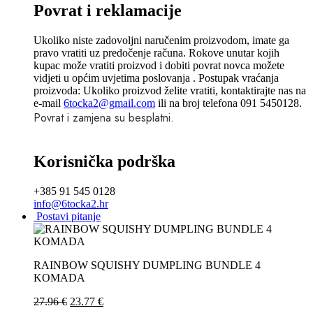
Povrat i reklamacije
Ukoliko niste zadovoljni naručenim proizvodom, imate ga
pravo vratiti uz predočenje računa. Rokove unutar kojih
kupac može vratiti proizvod i dobiti povrat novca možete
vidjeti u općim uvjetima poslovanja . Postupak vraćanja
proizvoda: Ukoliko proizvod želite vratiti, kontaktirajte nas na
e-mail
6tocka2@gmail.com
ili na broj telefona 091 5450128.
Povrat i zamjena su besplatni.
Korisnička podrška
+385 91 545 0128
info@6tocka2.hr
Postavi pitanje
RAINBOW SQUISHY DUMPLING BUNDLE 4
KOMADA
27.96
€
23.77
€