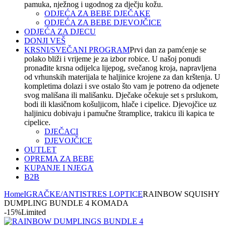
pamuka, nježnog i ugodnog za dječju kožu.
ODJEĆA ZA BEBE DJEČAKE
ODJEĆA ZA BEBE DJEVOJČICE
ODJEĆA ZA DJECU
DONJI VEŠ
KRSNI/SVEČANI PROGRAM
Prvi dan za pamćenje se
polako bliži i vrijeme je za izbor robice. U našoj ponudi
pronađite krsna odijelca lijepog, svečanog kroja, napravljena
od vrhunskih materijala te haljinice krojene za dan krštenja. U
kompletima dolazi i sve ostalo što vam je potreno da odjenete
svog mališana ili mališanku. Dječake očekuje set s prslukom,
bodi ili klasičnom košuljicom, hlače i cipelice. Djevojčice uz
haljinicu dobivaju i pamučne štramplice, trakicu ili kapica te
cipelice.
DJEČACI
DJEVOJČICE
OUTLET
OPREMA ZA BEBE
KUPANJE I NJEGA
B2B
Home
IGRAČKE/ANTISTRES LOPTICE
RAINBOW SQUISHY
DUMPLING BUNDLE 4 KOMADA
-15%
Limited