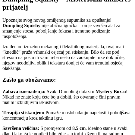
prijatelj
Upoznajte svog novog omiljenog suputnika za opuštanje!
Dumpling Squishy
nije obična igračka – on je savršen alat za
smanjenje stresa, poboljšanje fokusa i trenutno podizanje
raspoloženja.
Izrađen od izuzetno mekanog i fleksibilnog materijala, ovaj mali
“knedlić” pruža vrhunski osjećaj pri stiskanju. Bilo da ste pod
stresom na poslu ili vam treba nešto da zaokupite ruke dok učite,
njegov neodoljivi oblik i tekstura donijet će vam trenutni osjećaj
olakšanja.
Zašto ga obožavamo:
Zabava iznenađenja:
Svaki Dumpling dolazi u
Mystery Box-u
!
Nikad ne znate koju ćete boju dobiti, što otvaranje čini pravim
malim uzbudljivim iskustvom.
Terapija stiskanjem:
Pomaže u oslobađanju napetosti i poboljšava
koncentraciju kroz taktilnu igru.
Savršena veličina:
S promjerom od
8
,5 cm
, idealno stane u svaki
dlan i lako ga je ponijeti bilo gdje – u torbi, džepu ili na radnom