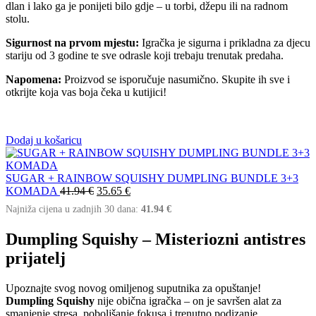
dlan i lako ga je ponijeti bilo gdje – u torbi, džepu ili na radnom
stolu.
Sigurnost na prvom mjestu:
Igračka je sigurna i prikladna za djecu
stariju od 3 godine te sve odrasle koji trebaju trenutak predaha.
Napomena:
Proizvod se isporučuje nasumično. Skupite ih sve i
otkrijte koja vas boja čeka u kutijici!
Dodaj u košaricu
SUGAR + RAINBOW SQUISHY DUMPLING BUNDLE 3+3
KOMADA
41.94
€
35.65
€
Najniža cijena u zadnjih 30 dana:
41.94
€
Dumpling Squishy – Misteriozni antistres
prijatelj
Upoznajte svog novog omiljenog suputnika za opuštanje!
Dumpling Squishy
nije obična igračka – on je savršen alat za
smanjenje stresa, poboljšanje fokusa i trenutno podizanje