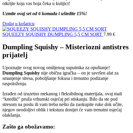
otkrijte koja vas boja čeka u kutijici!
Uzmite ovaj set od 6 komada i uštedite 15%!
Dodaj u košaricu
SQUEEZY SQUISHY DUMPLING 5,5 CM SORT
7.99
€
Dumpling Squishy – Misteriozni antistres
prijatelj
Upoznajte svog novog omiljenog suputnika za opuštanje!
Dumpling Squishy
nije obična igračka – on je savršen alat za
smanjenje stresa, poboljšanje fokusa i trenutno podizanje
raspoloženja.
Izrađen od izuzetno mekanog i fleksibilnog materijala, ovaj mali
“knedlić” pruža vrhunski osjećaj pri stiskanju. Bilo da ste pod
stresom na poslu ili vam treba nešto da zaokupite ruke dok učite,
njegov neodoljivi oblik i tekstura donijet će vam trenutni osjećaj
olakšanja.
Zašto ga obožavamo: