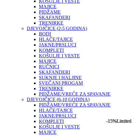
KOŠULJE I VESTE
MAJICE
PIDŽAME
SKAFANDERI
TRENIRKE
DJEVOJČICE (2-5 GODINA)
BODI
HLAČE/TAJICE
JAKNE/PRSLUCI
KOMPLETI
KOŠULJE I VESTE
MAJICE
RUČNICI
SKAFANDERI
SUKNJE I HALJINE
SVEČANI PROGAM
TRENIRKE
PIDŽAME/VREĆE ZA SPAVANJE
DJEVOJČICE (6-10 GODINA)
PIDŽAME/VREĆE ZA SPAVANJE
HLAČE/TAJICE
JAKNE/PRSLUCI
-15%
-15%
Limited
Limited
KOMPLETI
KOŠULJE I VESTE
MAJICE