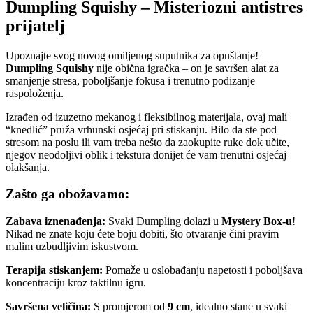
Dumpling Squishy – Misteriozni antistres
prijatelj
Upoznajte svog novog omiljenog suputnika za opuštanje!
Dumpling Squishy
nije obična igračka – on je savršen alat za
smanjenje stresa, poboljšanje fokusa i trenutno podizanje
raspoloženja.
Izrađen od izuzetno mekanog i fleksibilnog materijala, ovaj mali
“knedlić” pruža vrhunski osjećaj pri stiskanju. Bilo da ste pod
stresom na poslu ili vam treba nešto da zaokupite ruke dok učite,
njegov neodoljivi oblik i tekstura donijet će vam trenutni osjećaj
olakšanja.
Zašto ga obožavamo:
Zabava iznenađenja:
Svaki Dumpling dolazi u
Mystery Box-u
!
Nikad ne znate koju ćete boju dobiti, što otvaranje čini pravim
malim uzbudljivim iskustvom.
Terapija stiskanjem:
Pomaže u oslobađanju napetosti i poboljšava
koncentraciju kroz taktilnu igru.
Savršena veličina:
S promjerom od
9 cm
, idealno stane u svaki