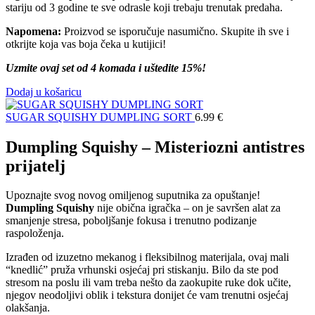
stariju od 3 godine te sve odrasle koji trebaju trenutak predaha.
Napomena:
Proizvod se isporučuje nasumično. Skupite ih sve i
otkrijte koja vas boja čeka u kutijici!
Uzmite ovaj set od 4 komada i uštedite 15%!
Dodaj u košaricu
SUGAR SQUISHY DUMPLING SORT
6.99
€
Dumpling Squishy – Misteriozni antistres
prijatelj
Upoznajte svog novog omiljenog suputnika za opuštanje!
Dumpling Squishy
nije obična igračka – on je savršen alat za
smanjenje stresa, poboljšanje fokusa i trenutno podizanje
raspoloženja.
Izrađen od izuzetno mekanog i fleksibilnog materijala, ovaj mali
“knedlić” pruža vrhunski osjećaj pri stiskanju. Bilo da ste pod
stresom na poslu ili vam treba nešto da zaokupite ruke dok učite,
njegov neodoljivi oblik i tekstura donijet će vam trenutni osjećaj
olakšanja.