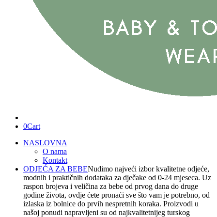
0
Cart
NASLOVNA
O nama
Kontakt
ODJEĆA ZA BEBE
Nudimo najveći izbor kvalitetne odjeće,
modnih i praktičnih dodataka za dječake od 0-24 mjeseca. Uz
raspon brojeva i veličina za bebe od prvog dana do druge
godine života, ovdje ćete pronaći sve što vam je potrebno, od
izlaska iz bolnice do prvih nespretnih koraka. Proizvodi u
našoj ponudi napravljeni su od najkvalitetnijeg turskog