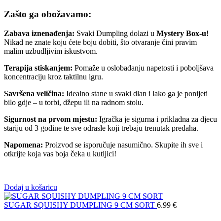
Zašto ga obožavamo:
Zabava iznenađenja:
Svaki Dumpling dolazi u
Mystery Box-u
!
Nikad ne znate koju ćete boju dobiti, što otvaranje čini pravim
malim uzbudljivim iskustvom.
Terapija stiskanjem:
Pomaže u oslobađanju napetosti i poboljšava
koncentraciju kroz taktilnu igru.
Savršena veličina:
Idealno stane u svaki dlan i lako ga je ponijeti
bilo gdje – u torbi, džepu ili na radnom stolu.
Sigurnost na prvom mjestu:
Igračka je sigurna i prikladna za djecu
stariju od 3 godine te sve odrasle koji trebaju trenutak predaha.
Napomena:
Proizvod se isporučuje nasumično. Skupite ih sve i
otkrijte koja vas boja čeka u kutijici!
Dodaj u košaricu
SUGAR SQUISHY DUMPLING 9 CM SORT
6.99
€