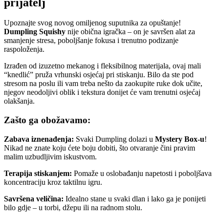
prijatelj
Upoznajte svog novog omiljenog suputnika za opuštanje!
Dumpling Squishy
nije obična igračka – on je savršen alat za
smanjenje stresa, poboljšanje fokusa i trenutno podizanje
raspoloženja.
Izrađen od izuzetno mekanog i fleksibilnog materijala, ovaj mali
“knedlić” pruža vrhunski osjećaj pri stiskanju. Bilo da ste pod
stresom na poslu ili vam treba nešto da zaokupite ruke dok učite,
njegov neodoljivi oblik i tekstura donijet će vam trenutni osjećaj
olakšanja.
Zašto ga obožavamo:
Zabava iznenađenja:
Svaki Dumpling dolazi u
Mystery Box-u
!
Nikad ne znate koju ćete boju dobiti, što otvaranje čini pravim
malim uzbudljivim iskustvom.
Terapija stiskanjem:
Pomaže u oslobađanju napetosti i poboljšava
koncentraciju kroz taktilnu igru.
Savršena veličina:
Idealno stane u svaki dlan i lako ga je ponijeti
bilo gdje – u torbi, džepu ili na radnom stolu.