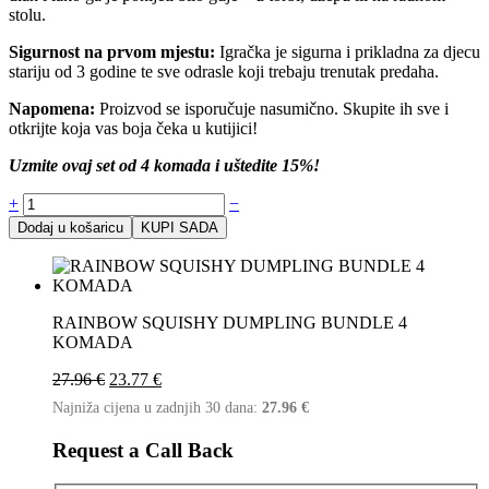
stolu.
Sigurnost na prvom mjestu:
Igračka je sigurna i prikladna za djecu
stariju od 3 godine te sve odrasle koji trebaju trenutak predaha.
Napomena:
Proizvod se isporučuje nasumično. Skupite ih sve i
otkrijte koja vas boja čeka u kutijici!
Uzmite ovaj set od 4 komada i uštedite 15%!
+
−
Dodaj u košaricu
KUPI SADA
RAINBOW SQUISHY DUMPLING BUNDLE 4
KOMADA
27.96
€
23.77
€
Najniža cijena u zadnjih 30 dana:
27.96
€
Request a Call Back