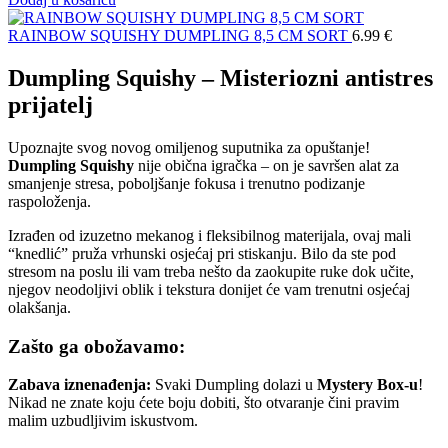
RAINBOW SQUISHY DUMPLING 8,5 CM SORT
6.99
€
Dumpling Squishy – Misteriozni antistres
prijatelj
Upoznajte svog novog omiljenog suputnika za opuštanje!
Dumpling Squishy
nije obična igračka – on je savršen alat za
smanjenje stresa, poboljšanje fokusa i trenutno podizanje
raspoloženja.
Izrađen od izuzetno mekanog i fleksibilnog materijala, ovaj mali
“knedlić” pruža vrhunski osjećaj pri stiskanju. Bilo da ste pod
stresom na poslu ili vam treba nešto da zaokupite ruke dok učite,
njegov neodoljivi oblik i tekstura donijet će vam trenutni osjećaj
olakšanja.
Zašto ga obožavamo:
Zabava iznenađenja:
Svaki Dumpling dolazi u
Mystery Box-u
!
Nikad ne znate koju ćete boju dobiti, što otvaranje čini pravim
malim uzbudljivim iskustvom.