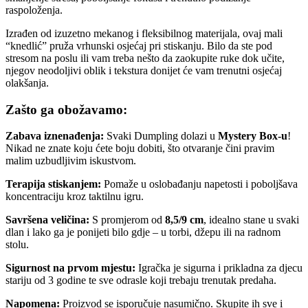
raspoloženja.
Izrađen od izuzetno mekanog i fleksibilnog materijala, ovaj mali
“knedlić” pruža vrhunski osjećaj pri stiskanju. Bilo da ste pod
stresom na poslu ili vam treba nešto da zaokupite ruke dok učite,
njegov neodoljivi oblik i tekstura donijet će vam trenutni osjećaj
olakšanja.
Zašto ga obožavamo:
Zabava iznenađenja:
Svaki Dumpling dolazi u
Mystery Box-u
!
Nikad ne znate koju ćete boju dobiti, što otvaranje čini pravim
malim uzbudljivim iskustvom.
Terapija stiskanjem:
Pomaže u oslobađanju napetosti i poboljšava
koncentraciju kroz taktilnu igru.
Savršena veličina:
S promjerom od
8,5/9
cm
, idealno stane u svaki
dlan i lako ga je ponijeti bilo gdje – u torbi, džepu ili na radnom
stolu.
Sigurnost na prvom mjestu:
Igračka je sigurna i prikladna za djecu
stariju od 3 godine te sve odrasle koji trebaju trenutak predaha.
Napomena:
Proizvod se isporučuje nasumično. Skupite ih sve i