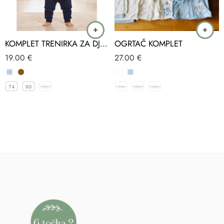
KOMPLET TRENIRKA ZA DJEČAKE ILO
OGRTAČ KOMPLET
19.00
€
27.00
€
74
80
86
74
80
86