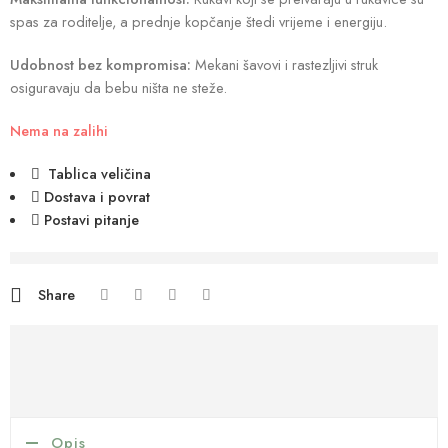
spas za roditelje, a prednje kopčanje štedi vrijeme i energiju.
Udobnost bez kompromisa:
Mekani šavovi i rastezljivi struk
osiguravaju da bebu ništa ne steže.
Nema na zalihi
Tablica veličina
Dostava i povrat
Postavi pitanje
are viewing this right now
Share
Opis