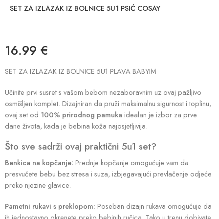
SET ZA IZLAZAK IZ BOLNICE 5U1 PSIĆ COSAY
16.99
€
SET ZA IZLAZAK IZ BOLNICE 5U1 PLAVA BABYIM
Učinite prvi susret s vašom bebom nezaboravnim uz ovaj pažljivo
osmišljen komplet. Dizajniran da pruži maksimalnu sigurnost i toplinu,
ovaj set od
100% prirodnog pamuka
idealan je izbor za prve
dane života, kada je bebina koža najosjetljivija.
Što sve sadrži ovaj praktični 5u1 set?
Benkica na kopčanje:
Prednje kopčanje omogućuje vam da
presvučete bebu bez stresa i suza, izbjegavajući prevlačenje odjeće
preko njezine glavice.
Pametni rukavi s preklopom:
Poseban dizajn rukava omogućuje da
ih jednostavno okrenete preko bebinih ručica. Tako u trenu dobivate