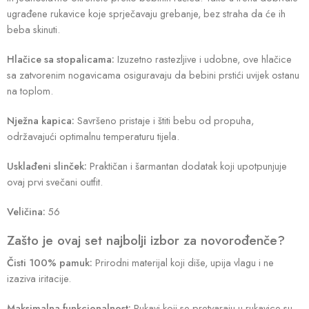
ugrađene rukavice koje sprječavaju grebanje, bez straha da će ih
beba skinuti.
Hlačice sa stopalicama:
Izuzetno rastezljive i udobne, ove hlačice
sa zatvorenim nogavicama osiguravaju da bebini prstići uvijek ostanu
na toplom.
Nježna kapica:
Savršeno pristaje i štiti bebu od propuha,
održavajući optimalnu temperaturu tijela.
Usklađeni slinček:
Praktičan i šarmantan dodatak koji upotpunjuje
ovaj prvi svečani outfit.
Veličina:
56
Zašto je ovaj set najbolji izbor za novorođenče?
Čisti 100% pamuk:
Prirodni materijal koji diše, upija vlagu i ne
izaziva iritacije.
Maksimalna funkcionalnost:
Rukavi koji se pretvaraju u rukavice su