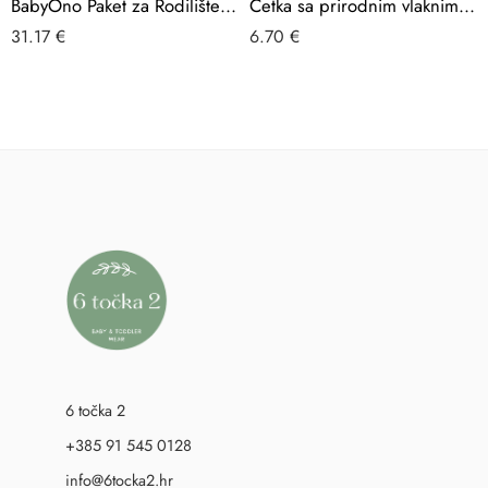
BabyOno Paket za Rodilište M (multipack)
Četka sa prirodnim vlaknima i češalj
31.17
€
6.70
€
6 točka 2
+385 91 545 0128
info@6tocka2.hr