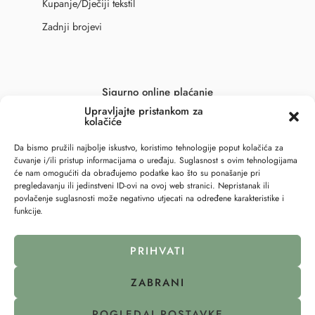
Kupanje/Dječiji tekstil
Zadnji brojevi
Sigurno online plaćanje
Upravljajte pristankom za
kolačiće
Da bismo pružili najbolje iskustvo, koristimo tehnologije poput kolačića za
čuvanje i/ili pristup informacijama o uređaju. Suglasnost s ovim tehnologijama
će nam omogućiti da obrađujemo podatke kao što su ponašanje pri
pregledavanju ili jedinstveni ID-ovi na ovoj web stranici. Nepristanak ili
povlačenje suglasnosti može negativno utjecati na određene karakteristike i
funkcije.
PRIHVATI
ZABRANI
© 2023 – All Right reserved – 6točka2 !
POGLEDAJ POSTAVKE