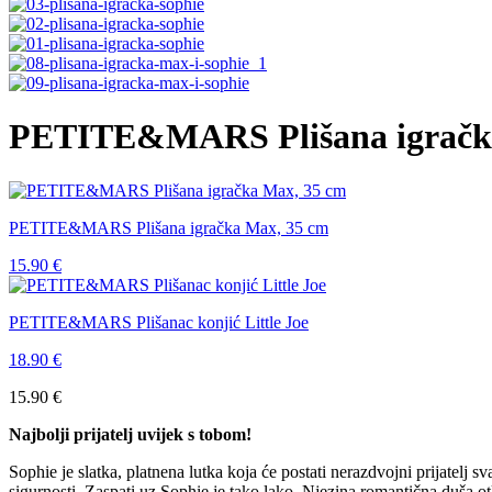
PETITE&MARS Plišana igračka
PETITE&MARS Plišana igračka Max, 35 cm
15.90
€
PETITE&MARS Plišanac konjić Little Joe
18.90
€
15.90
€
Najbolji prijatelj uvijek s tobom!
Sophie je slatka, platnena lutka koja će postati nerazdvojni prijatelj s
sigurnosti. Zaspati uz Sophie je tako lako. Njezina romantična duša otk