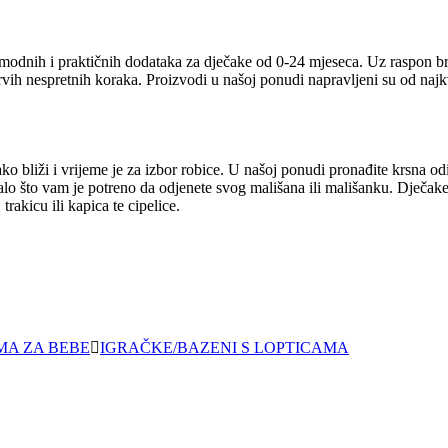
 modnih i praktičnih dodataka za dječake od 0-24 mjeseca. Uz raspon br
prvih nespretnih koraka. Proizvodi u našoj ponudi napravljeni su od naj
o bliži i vrijeme je za izbor robice. U našoj ponudi pronađite krsna odi
talo što vam je potreno da odjenete svog mališana ili mališanku. Dječake
rakicu ili kapica te cipelice.
MA ZA BEBE
IGRAČKE/BAZENI S LOPTICAMA