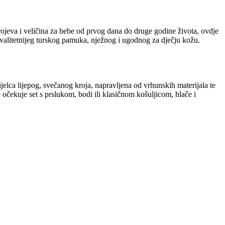
ojeva i veličina za bebe od prvog dana do druge godine života, ovdje
kvalitetnijeg turskog pamuka, nježnog i ugodnog za dječju kožu.
jelca lijepog, svečanog kroja, napravljena od vrhunskih materijala te
 očekuje set s prslukom, bodi ili klasičnom košuljicom, hlače i