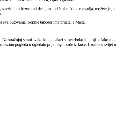
 savršenom frizurom i detaljima od čipke. Ako se zaprlja, možete je jed
a.
na sva putovanja. Sophie također ima prijatelja Maxa.
 Na stražnjoj strani svake kutije nalazi se set dodataka koji se lako mog
 brzinu pogleda u ogledalo prije nego izađe iz kuće. Uronite u svijet maš