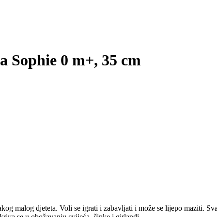
 Sophie 0 m+, 35 cm
vakog malog djeteta. Voli se igrati i zabavljati i može se lijepo maziti.
riva se u obožavanju cvijeća, čipke i girlandi.