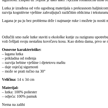
Lutka je izrađena od vrlo ugodnog materijala s prekrasnom haljinicom,
razvija kognitivne vještine zahvaljujući različitim oblicima i teksturam
Lagana je pa ju bez problema drže i najmanje ruke i možete ju nositi 
Odlučili smo naše lutke staviti u ekološke kutije za razigranu upotrebu.
voli češljati svoju nestašnu kovrčavu kosu. Kao dobra dama, prvo se na
Osnovne karakteristike:
– lagana lutka
– prikladna od rođenja
– razvija bebine vještine i djetetovu maštu
– daje osjećaj sigurnosti
– može se prati ručno na 30°
Veličina:
14 x 34 cm
Materijal:
– lutka: 100% poliester
– odjeća: 100% pamuk
Nema na zalihi