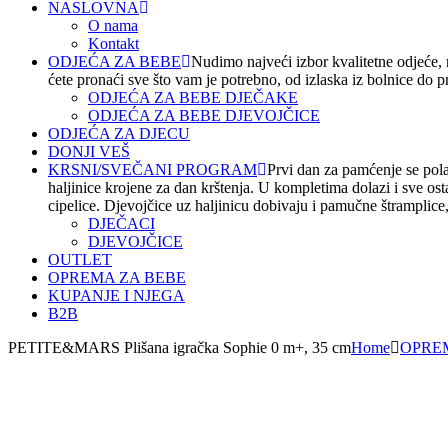
NASLOVNA
O nama
Kontakt
ODJEĆA ZA BEBE
Nudimo najveći izbor kvalitetne odjeće,
ćete pronaći sve što vam je potrebno, od izlaska iz bolnice do 
ODJEĆA ZA BEBE DJEČAKE
ODJEĆA ZA BEBE DJEVOJČICE
ODJEĆA ZA DJECU
DONJI VEŠ
KRSNI/SVEČANI PROGRAM
Prvi dan za pamćenje se polak
haljinice krojene za dan krštenja. U kompletima dolazi i sve os
cipelice. Djevojčice uz haljinicu dobivaju i pamučne štramplice, t
DJEČACI
DJEVOJČICE
OUTLET
OPREMA ZA BEBE
KUPANJE I NJEGA
B2B
PETITE&MARS Plišana igračka Sophie 0 m+, 35 cm
Home
OPRE