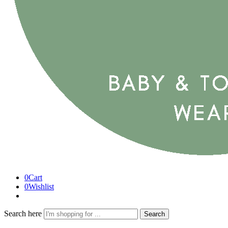
0
Cart
0
Wishlist
Search here
Search