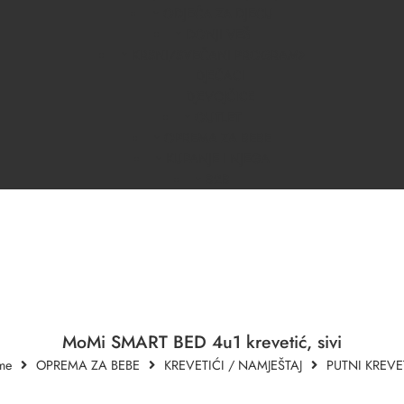
ODJEĆA ZA DJECU
DONJI VEŠ
KRSNI/SVEČANI PROGRAM
DJEČACI
DJEVOJČICE
OUTLET
OPREMA ZA BEBE
KUPANJE I NJEGA
B2B
MoMi SMART BED 4u1 krevetić, sivi
me
OPREMA ZA BEBE
KREVETIĆI / NAMJEŠTAJ
PUTNI KREVE