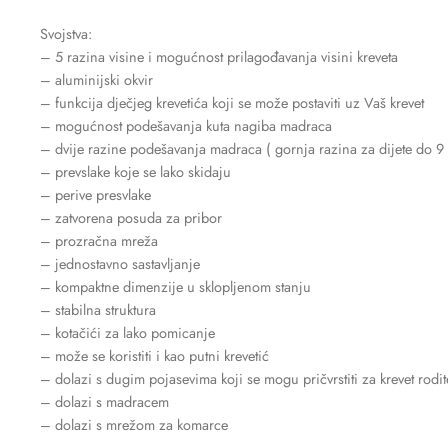
Svojstva:
– 5 razina visine i mogućnost prilagođavanja visini kreveta
– aluminijski okvir
– funkcija dječjeg krevetića koji se može postaviti uz Vaš krevet
– mogućnost podešavanja kuta nagiba madraca
– dvije razine podešavanja madraca ( gornja razina za dijete do 9 
– prevslake koje se lako skidaju
– perive presvlake
– zatvorena posuda za pribor
– prozračna mreža
– jednostavno sastavljanje
– kompaktne dimenzije u sklopljenom stanju
– stabilna struktura
– kotačići za lako pomicanje
– može se koristiti i kao putni krevetić
– dolazi s dugim pojasevima koji se mogu pričvrstiti za krevet rodit
– dolazi s madracem
– dolazi s mrežom za komarce