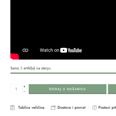
Samo
2
artikl(a) na stanju.
+
DODAJ U KOŠARICU
−
Tablica veličina
Dostava i povrat
Postavi pi