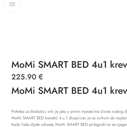
MoMi SMART BED 4u1 krevet
225.90
€
MoMi SMART BED 4u1 krevet
Potreba za bliskošću vrlo je jaka u prvim mjesecima života svakog dj
MoMi SMART BED krevetić 4 u 1 dizajniran je sa svrhom da majkama
Kada Vaše dijete odraste, MoMi SMART BED prilagodit će se njeg