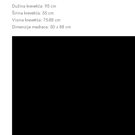
Dužina krevetića: 95 cm
Širina krevetića: 55 cm
Visina krevetića: 75-88 cm
Dimenzije madraca: 50 x 88 cm