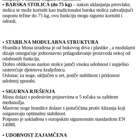
• BARSKA STOLICA (do 75 kg)
– nakon uklanjanja presvlake,
stolica se može koristiti kao tradicionalni barska stolica zahvaljujući
rasponu težine do 75 kg, ovu funkciju mogu sigurno koristiti i
odrasli.
• STABILNA MODULARNA STRUKTURA
Hranilica Mona izrađena je od bukovog drva i plastike , a modularni
dizajn omogućuje jednostavno prilagođavanje proizvoda nekoj od
odabranih funkcija.
Dobro oblikovan naslon stolice jamči visoku udobnost i uspješno
rasterećuje djetetovu kralježnicu.
Oslonac za noge, uključen u set, potiče stabilnost i pridonosi
udobnoj uporabi.
• SIGURNA RJEŠENJA
Mona dolazi s podesivim pojasevima u 5 točaka sa zaštitom
međunožja.
Masivne noge hranilice dolaze s jastučićima protiv klizanja koji
osiguravaju optimalnu stabilnost.
Potpuno je usklađena s europskim sigurnosnim standardom EN
14988.
• UDOBNOST ZAJAMČENA