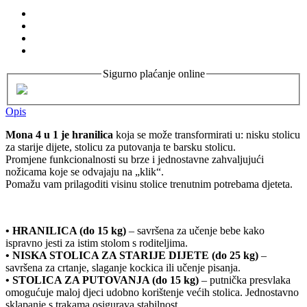
Sigurno plaćanje online
Opis
Mona 4 u 1 je hranilica
koja se može transformirati u: nisku stolicu
za starije dijete, stolicu za putovanja te barsku stolicu.
Promjene funkcionalnosti su brze i jednostavne zahvaljujući
nožicama koje se odvajaju na „klik“.
Pomažu vam prilagoditi visinu stolice trenutnim potrebama djeteta.
• HRANILICA (do 15 kg)
– savršena za učenje bebe kako
ispravno jesti za istim stolom s roditeljima.
• NISKA STOLICA ZA STARIJE DIJETE (do 25 kg)
–
savršena za crtanje, slaganje kockica ili učenje pisanja.
• STOLICA ZA PUTOVANJA (do 15 kg)
– putnička presvlaka
omogućuje maloj djeci udobno korištenje većih stolica. Jednostavno
sklapanje s trakama osigurava stabilnost.