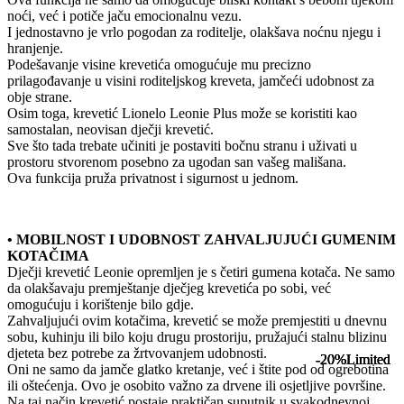
noći, već i potiče jaču emocionalnu vezu.
I jednostavno je vrlo pogodan za roditelje, olakšava noćnu njegu i
hranjenje.
Podešavanje visine krevetića omogućuje mu precizno
prilagođavanje u visini roditeljskog kreveta, jamčeći udobnost za
obje strane.
Osim toga, krevetić Lionelo Leonie Plus može se koristiti kao
samostalan, neovisan dječji krevetić.
Sve što tada trebate učiniti je postaviti bočnu stranu i uživati u
prostoru stvorenom posebno za ugodan san vašeg mališana.
Ova funkcija pruža privatnost i sigurnost u jednom.
• MOBILNOST I UDOBNOST ZAHVALJUJUĆI GUMENIM
KOTAČIMA
Dječji krevetić Leonie opremljen je s četiri gumena kotača. Ne samo
da olakšavaju premještanje dječjeg krevetića po sobi, već
omogućuju i korištenje bilo gdje.
Zahvaljujući ovim kotačima, krevetić se može premjestiti u dnevnu
sobu, kuhinju ili bilo koju drugu prostoriju, pružajući stalnu blizinu
djeteta bez potrebe za žrtvovanjem udobnosti.
-20%
-20%
-20%
-20%
Limited
Limited
Limited
Limited
Oni ne samo da jamče glatko kretanje, već i štite pod od ogrebotina
ili oštećenja. Ovo je osobito važno za drvene ili osjetljive površine.
Na taj način krevetić postaje praktičan suputnik u svakodnevnoj