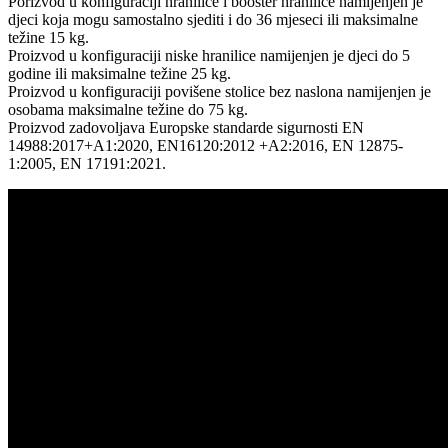
Porizvod u konfiguraciji hranilice i booster hranilice namijenjen je
djeci koja mogu samostalno sjediti i do 36 mjeseci ili maksimalne
težine 15 kg.
Proizvod u konfiguraciji niske hranilice namijenjen je djeci do 5
godine ili maksimalne težine 25 kg.
Proizvod u konfiguraciji povišene stolice bez naslona namijenjen je
osobama maksimalne težine do 75 kg.
Proizvod zadovoljava Europske standarde sigurnosti EN
14988:2017+A1:2020, EN16120:2012 +A2:2016, EN 12875-
1:2005, EN 17191:2021.