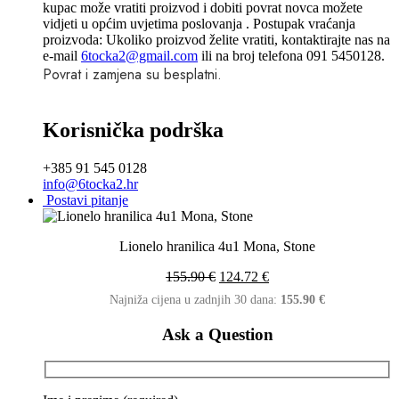
kupac može vratiti proizvod i dobiti povrat novca možete
vidjeti u općim uvjetima poslovanja . Postupak vraćanja
proizvoda: Ukoliko proizvod želite vratiti, kontaktirajte nas na
e-mail
6tocka2@gmail.com
ili na broj telefona 091 5450128.
Povrat i zamjena su besplatni.
Korisnička podrška
+385 91 545 0128
info@6tocka2.hr
Postavi pitanje
Lionelo hranilica 4u1 Mona, Stone
155.90
€
124.72
€
Najniža cijena u zadnjih 30 dana:
155.90
€
Ask a Question