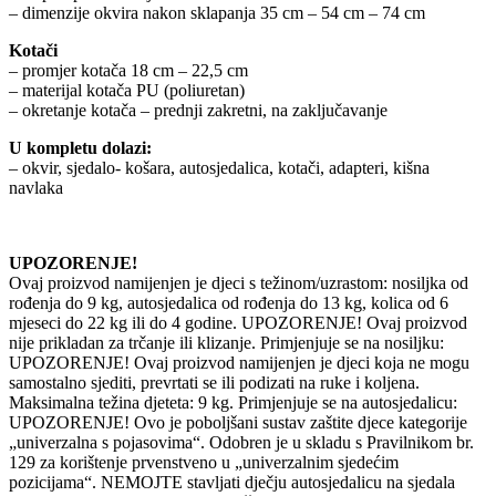
– dimenzije okvira nakon sklapanja 35 cm – 54 cm – 74 cm
Kotači
– promjer kotača 18 cm – 22,5 cm
– materijal kotača PU (poliuretan)
– okretanje kotača – prednji zakretni, na zaključavanje
U kompletu dolazi:
– okvir, sjedalo- košara, autosjedalica, kotači, adapteri, kišna
navlaka
UPOZORENJE!
Ovaj proizvod namijenjen je djeci s težinom/uzrastom: nosiljka od
rođenja do 9 kg, autosjedalica od rođenja do 13 kg, kolica od 6
mjeseci do 22 kg ili do 4 godine. UPOZORENJE! Ovaj proizvod
nije prikladan za trčanje ili klizanje. Primjenjuje se na nosiljku:
UPOZORENJE! Ovaj proizvod namijenjen je djeci koja ne mogu
samostalno sjediti, prevrtati se ili podizati na ruke i koljena.
Maksimalna težina djeteta: 9 kg. Primjenjuje se na autosjedalicu:
UPOZORENJE! Ovo je poboljšani sustav zaštite djece kategorije
„univerzalna s pojasovima“. Odobren je u skladu s Pravilnikom br.
129 za korištenje prvenstveno u „univerzalnim sjedećim
pozicijama“. NEMOJTE stavljati dječju autosjedalicu na sjedala