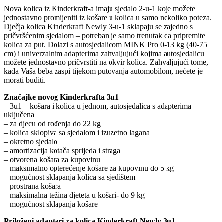
Nova kolica iz Kinderkraft-a imaju sjedalo 2-u-1 koje možete
jednostavno promijeniti iz košare u kolica u samo nekoliko poteza.
Dječja kolica Kinderkraft Newly 3-u-1 sklapaju se zajedno s
pričvršćenim sjedalom – potreban je samo trenutak da pripremite
kolica za put. Dolazi s autosjedalicom MINK Pro 0-13 kg (40-75
cm) i univerzalnim adapterima zahvaljujući kojima autosjedalicu
možete jednostavno pričvrstiti na okvir kolica. Zahvaljujući tome,
kada Vaša beba zaspi tijekom putovanja automobilom, nećete je
morati buditi.
Značajke novog Kinderkrafta 3u1
– 3u1 – košara i kolica u jednom, autosjedalica s adapterima
uključena
– za djecu od rođenja do 22 kg
– kolica sklopiva sa sjedalom i izuzetno lagana
– okretno sjedalo
– amortizacija kotača sprijeda i straga
– otvorena košara za kupovinu
– maksimalno opterećenje košare za kupovinu do 5 kg
– mogućnost sklapanja kolica sa sjedištem
– prostrana košara
– maksimalna težina djeteta u košari- do 9 kg
– mogućnost sklapanja košare
Priloženi adapteri za kolica Kinderkraft Newly 3u1