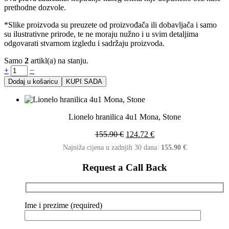
prethodne dozvole.
*Slike proizvoda su preuzete od proizvođača ili dobavljača i samo
su ilustrativne prirode, te ne moraju nužno i u svim detaljima
odgovarati stvarnom izgledu i sadržaju proizvoda.
Samo
2
artikl(a) na stanju.
+
−
Dodaj u košaricu
KUPI SADA
Lionelo hranilica 4u1 Mona, Stone
155.90
€
124.72
€
Najniža cijena u zadnjih 30 dana:
155.90
€
Request a Call Back
Ime i prezime (required)