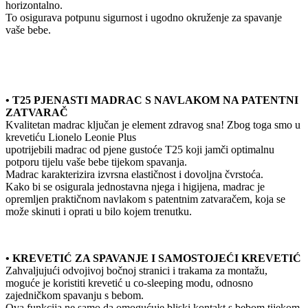
horizontalno.
To osigurava potpunu sigurnost i ugodno okruženje za spavanje
vaše bebe.
• T25 PJENASTI MADRAC S NAVLAKOM NA PATENTNI
ZATVARAČ
Kvalitetan madrac ključan je element zdravog sna! Zbog toga smo u
krevetiću Lionelo Leonie Plus
upotrijebili madrac od pjene gustoće T25 koji jamči optimalnu
potporu tijelu vaše bebe tijekom spavanja.
Madrac karakterizira izvrsna elastičnost i dovoljna čvrstoća.
Kako bi se osigurala jednostavna njega i higijena, madrac je
opremljen praktičnom navlakom s patentnim zatvaračem, koja se
može skinuti i oprati u bilo kojem trenutku.
• KREVETIĆ ZA SPAVANJE I SAMOSTOJEĆI KREVETIĆ
Zahvaljujući odvojivoj bočnoj stranici i trakama za montažu,
moguće je koristiti krevetić u co-sleeping modu, odnosno
zajedničkom spavanju s bebom.
Ova funkcija ne samo da omogućuje bliski kontakt s bebom tijekom