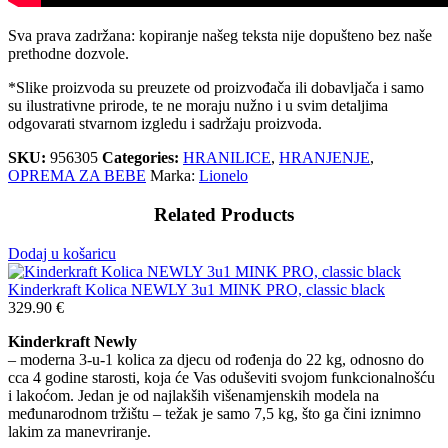
Sva prava zadržana: kopiranje našeg teksta nije dopušteno bez naše
prethodne dozvole.
*Slike proizvoda su preuzete od proizvođača ili dobavljača i samo
su ilustrativne prirode, te ne moraju nužno i u svim detaljima
odgovarati stvarnom izgledu i sadržaju proizvoda.
SKU:
956305
Categories:
HRANILICE
,
HRANJENJE
,
OPREMA ZA BEBE
Marka:
Lionelo
Related Products
Dodaj u košaricu
Kinderkraft Kolica NEWLY 3u1 MINK PRO, classic black
329.90
€
Kinderkraft Newly
– moderna 3-u-1 kolica za djecu od rođenja do 22 kg, odnosno do
cca 4 godine starosti, koja će Vas oduševiti svojom funkcionalnošću
i lakoćom. Jedan je od najlakših višenamjenskih modela na
međunarodnom tržištu – težak je samo 7,5 kg, što ga čini iznimno
lakim za manevriranje.