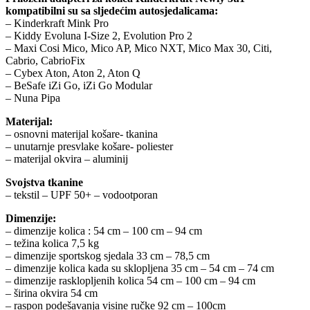
kompatibilni su sa sljedećim autosjedalicama:
– Kinderkraft Mink Pro
– Kiddy Evoluna I-Size 2, Evolution Pro 2
– Maxi Cosi Mico, Mico AP, Mico NXT, Mico Max 30, Citi,
Cabrio, CabrioFix
– Cybex Aton, Aton 2, Aton Q
– BeSafe iZi Go, iZi Go Modular
– Nuna Pipa
Materijal:
– osnovni materijal košare- tkanina
– unutarnje presvlake košare- poliester
– materijal okvira – aluminij
Svojstva tkanine
– tekstil – UPF 50+ – vodootporan
Dimenzije:
– dimenzije kolica : 54 cm – 100 cm – 94 cm
– težina kolica 7,5 kg
– dimenzije sportskog sjedala 33 cm – 78,5 cm
– dimenzije kolica kada su sklopljena 35 cm – 54 cm – 74 cm
– dimenzije rasklopljenih kolica 54 cm – 100 cm – 94 cm
– širina okvira 54 cm
– raspon podešavanja visine ručke 92 cm – 100cm