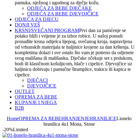
pamuka, nježnog i ugodnog za dječju kožu.
ODJEĆA ZA BEBE DJEČAKE
ODJEĆA ZA BEBE DJEVOJČICE
ODJEĆA ZA DJECU
DONJI VEŠ
KRSNI/SVEČANI PROGRAM
Prvi dan za pamćenje se
polako bliži i vrijeme je za izbor robice. U našoj ponudi
pronađite krsna odijelca lijepog, svečanog kroja, napravljena
od vrhunskih materijala te haljinice krojene za dan krštenja. U
kompletima dolazi i sve ostalo što vam je potreno da odjenete
svog mališana ili mališanku. Dječake očekuje set s prslukom,
bodi ili klasičnom košuljicom, hlače i cipelice. Djevojčice uz
haljinicu dobivaju i pamučne štramplice, trakicu ili kapica te
cipelice.
DJEČACI
DJEVOJČICE
OUTLET
OPREMA ZA BEBE
KUPANJE I NJEGA
B2B
Home
OPREMA ZA BEBE
HRANJENJE
HRANILICE
Lionelo
hranilica 4u1 Mona, Stone
-20%
Limited