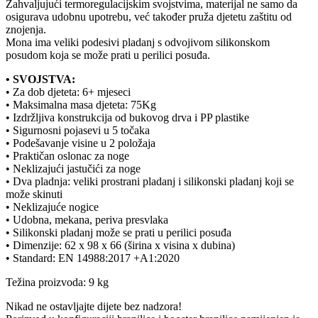
Zahvaljujući termoregulacijskim svojstvima, materijal ne samo da
osigurava udobnu upotrebu, već također pruža djetetu zaštitu od
znojenja.
Mona ima veliki podesivi pladanj s odvojivom silikonskom
posudom koja se može prati u perilici posuđa.
• SVOJSTVA:
• Za dob djeteta: 6+ mjeseci
• Maksimalna masa djeteta: 75Kg
• Izdržljiva konstrukcija od bukovog drva i PP plastike
• Sigurnosni pojasevi u 5 točaka
• Podešavanje visine u 2 položaja
• Praktičan oslonac za noge
• Neklizajući jastučići za noge
• Dva pladnja: veliki prostrani pladanj i silikonski pladanj koji se
može skinuti
• Neklizajuće nogice
• Udobna, mekana, periva presvlaka
• Silikonski pladanj može se prati u perilici posuđa
• Dimenzije: 62 x 98 x 66 (širina x visina x dubina)
• Standard: EN 14988:2017 +A1:2020
Težina proizvoda: 9 kg
Nikad ne ostavljajte dijete bez nadzora!