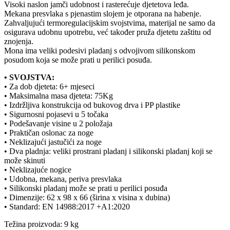
Visoki naslon jamči udobnost i rasterećuje djetetova leđa.
Mekana presvlaka s pjenastim slojem je otporana na habenje.
Zahvaljujući termoregulacijskim svojstvima, materijal ne samo da
osigurava udobnu upotrebu, već također pruža djetetu zaštitu od
znojenja.
Mona ima veliki podesivi pladanj s odvojivom silikonskom
posudom koja se može prati u perilici posuđa.
• SVOJSTVA:
• Za dob djeteta: 6+ mjeseci
• Maksimalna masa djeteta: 75Kg
• Izdržljiva konstrukcija od bukovog drva i PP plastike
• Sigurnosni pojasevi u 5 točaka
• Podešavanje visine u 2 položaja
• Praktičan oslonac za noge
• Neklizajući jastučići za noge
• Dva pladnja: veliki prostrani pladanj i silikonski pladanj koji se
može skinuti
• Neklizajuće nogice
• Udobna, mekana, periva presvlaka
• Silikonski pladanj može se prati u perilici posuđa
• Dimenzije: 62 x 98 x 66 (širina x visina x dubina)
• Standard: EN 14988:2017 +A1:2020
Težina proizvoda: 9 kg