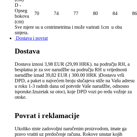
D -
Opseg
70
74
77
80
84
86
bokova
(сm)
Sve mjere su u centrimetrima
i može varirati 1cm u oba
smjera.
Dostava i povrat
Dostava
Dostava iznosi 3,98 EUR (29,99 HRK). na području RH, a
besplatna je za sve narudžbe na području RH u vrijednosti
narudžbe iznad 39,82 EUR ( 300.00 HRK )Dostavu vrši
DPD, a paket u najvećem broju slučajeva stiže na Vašu adresu
u roku 1-3 radnih dana od potvrde Vaše narudžbe, odnosno
isporuke.Izuzetak su otoci, koje DPD vozi po redu vožnje za
otoke.
Povrat i reklamacije
Ukoliko niste zadovoljni naručenim proizvodom, imate ga
pravo vratiti uz predočenje računa. Rokove unutar kojih