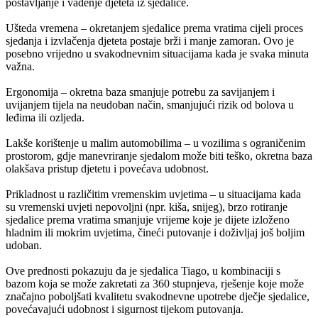
postavljanje i vađenje djeteta iz sjedalice.
Ušteda vremena – okretanjem sjedalice prema vratima cijeli proces
sjedanja i izvlačenja djeteta postaje brži i manje zamoran. Ovo je
posebno vrijedno u svakodnevnim situacijama kada je svaka minuta
važna.
Ergonomija – okretna baza smanjuje potrebu za savijanjem i
uvijanjem tijela na neudoban način, smanjujući rizik od bolova u
leđima ili ozljeda.
Lakše korištenje u malim automobilima – u vozilima s ograničenim
prostorom, gdje manevriranje sjedalom može biti teško, okretna baza
olakšava pristup djetetu i povećava udobnost.
Prikladnost u različitim vremenskim uvjetima – u situacijama kada
su vremenski uvjeti nepovoljni (npr. kiša, snijeg), brzo rotiranje
sjedalice prema vratima smanjuje vrijeme koje je dijete izloženo
hladnim ili mokrim uvjetima, čineći putovanje i doživljaj još boljim
udoban.
Ove prednosti pokazuju da je sjedalica Tiago, u kombinaciji s
bazom koja se može zakretati za 360 stupnjeva, rješenje koje može
značajno poboljšati kvalitetu svakodnevne upotrebe dječje sjedalice,
povećavajući udobnost i sigurnost tijekom putovanja.