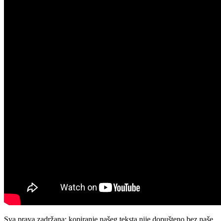
Sva prava zadržana: kopiranje našeg teksta nije dopušteno bez naše