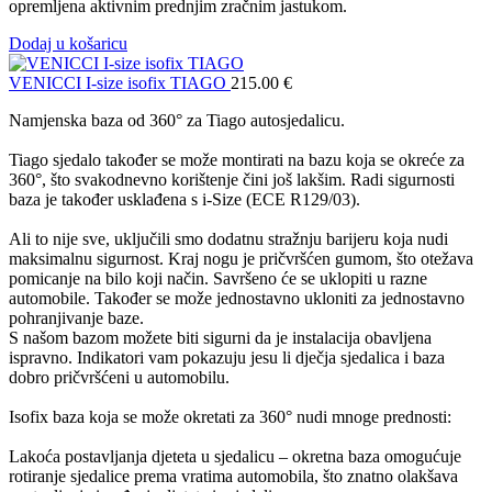
opremljena aktivnim prednjim zračnim jastukom.
Dodaj u košaricu
VENICCI I-size isofix TIAGO
215.00
€
Namjenska baza od 360° za Tiago autosjedalicu.
Tiago sjedalo također se može montirati na bazu koja se okreće za
360°, što svakodnevno korištenje čini još lakšim. Radi sigurnosti
baza je također usklađena s i-Size (ECE R129/03).
Ali to nije sve, uključili smo dodatnu stražnju barijeru koja nudi
maksimalnu sigurnost. Kraj nogu je pričvršćen gumom, što otežava
pomicanje na bilo koji način. Savršeno će se uklopiti u razne
automobile. Također se može jednostavno ukloniti za jednostavno
pohranjivanje baze.
S našom bazom možete biti sigurni da je instalacija obavljena
ispravno. Indikatori vam pokazuju jesu li dječja sjedalica i baza
dobro pričvršćeni u automobilu.
Isofix baza koja se može okretati za 360° nudi mnoge prednosti:
Lakoća postavljanja djeteta u sjedalicu – okretna baza omogućuje
rotiranje sjedalice prema vratima automobila, što znatno olakšava