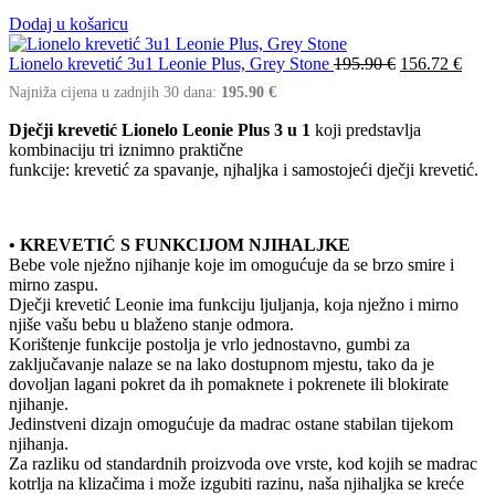
Dodaj u košaricu
Lionelo krevetić 3u1 Leonie Plus, Grey Stone
195.90
€
156.72
€
Najniža cijena u zadnjih 30 dana:
195.90
€
Dječji krevetić Lionelo Leonie Plus 3 u 1
koji predstavlja
kombinaciju tri iznimno praktične
funkcije: krevetić za spavanje, njhaljka i samostojeći dječji krevetić.
• KREVETIĆ S FUNKCIJOM NJIHALJKE
Bebe vole nježno njihanje koje im omogućuje da se brzo smire i
mirno zaspu.
Dječji krevetić Leonie ima funkciju ljuljanja, koja nježno i mirno
njiše vašu bebu u blaženo stanje odmora.
Korištenje funkcije postolja je vrlo jednostavno, gumbi za
zaključavanje nalaze se na lako dostupnom mjestu, tako da je
dovoljan lagani pokret da ih pomaknete i pokrenete ili blokirate
njihanje.
Jedinstveni dizajn omogućuje da madrac ostane stabilan tijekom
njihanja.
Za razliku od standardnih proizvoda ove vrste, kod kojih se madrac
kotrlja na klizačima i može izgubiti razinu, naša njihaljka se kreće