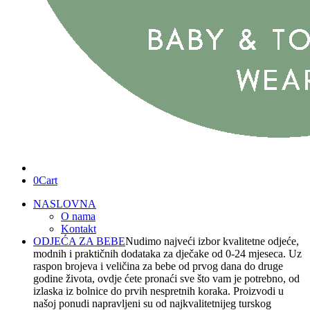
0
Cart
NASLOVNA
O nama
Kontakt
ODJEĆA ZA BEBE
Nudimo najveći izbor kvalitetne odjeće,
modnih i praktičnih dodataka za dječake od 0-24 mjeseca. Uz
raspon brojeva i veličina za bebe od prvog dana do druge
godine života, ovdje ćete pronaći sve što vam je potrebno, od
izlaska iz bolnice do prvih nespretnih koraka. Proizvodi u
našoj ponudi napravljeni su od najkvalitetnijeg turskog