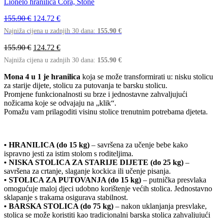
Lionelo hranilica Cora, Stone
155.90
€
124.72
€
Najniža cijena u zadnjih 30 dana:
155.90
€
155.90
€
124.72
€
Najniža cijena u zadnjih 30 dana:
155.90
€
Mona 4 u 1 je hranilica
koja se može transformirati u: nisku stolicu
za starije dijete, stolicu za putovanja te barsku stolicu.
Promjene funkcionalnosti su brze i jednostavne zahvaljujući
nožicama koje se odvajaju na „klik“.
Pomažu vam prilagoditi visinu stolice trenutnim potrebama djeteta.
• HRANILICA (do 15 kg)
– savršena za učenje bebe kako
ispravno jesti za istim stolom s roditeljima.
• NISKA STOLICA ZA STARIJE DIJETE (do 25 kg)
–
savršena za crtanje, slaganje kockica ili učenje pisanja.
• STOLICA ZA PUTOVANJA (do 15 kg)
– putnička presvlaka
omogućuje maloj djeci udobno korištenje većih stolica. Jednostavno
sklapanje s trakama osigurava stabilnost.
• BARSKA STOLICA (do 75 kg)
– nakon uklanjanja presvlake,
stolica se može koristiti kao tradicionalni barska stolica zahvaljujući