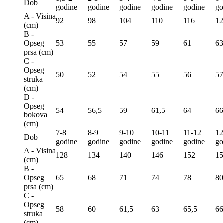
Dob
godine
godine
godine
godine
godine
go
A - Visina
92
98
104
110
116
12
(сm)
B -
Opseg
53
55
57
59
61
63
prsa (сm)
C -
Opseg
50
52
54
55
56
57
struka
(сm)
D -
Opseg
54
56,5
59
61,5
64
66
bokova
(сm)
7-8
8-9
9-10
10-11
11-12
12
Dob
godine
godine
godine
godine
godine
go
A - Visina
128
134
140
146
152
15
(сm)
B -
Opseg
65
68
71
74
78
80
prsa (сm)
C -
Opseg
58
60
61,5
63
65,5
66
struka
(сm)