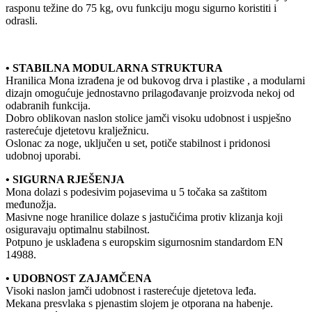
rasponu težine do 75 kg, ovu funkciju mogu sigurno koristiti i
odrasli.
• STABILNA MODULARNA STRUKTURA
Hranilica Mona izrađena je od bukovog drva i plastike , a modularni
dizajn omogućuje jednostavno prilagođavanje proizvoda nekoj od
odabranih funkcija.
Dobro oblikovan naslon stolice jamči visoku udobnost i uspješno
rasterećuje djetetovu kralježnicu.
Oslonac za noge, uključen u set, potiče stabilnost i pridonosi
udobnoj uporabi.
• SIGURNA RJEŠENJA
Mona dolazi s podesivim pojasevima u 5 točaka sa zaštitom
međunožja.
Masivne noge hranilice dolaze s jastučićima protiv klizanja koji
osiguravaju optimalnu stabilnost.
Potpuno je usklađena s europskim sigurnosnim standardom EN
14988.
• UDOBNOST ZAJAMČENA
Visoki naslon jamči udobnost i rasterećuje djetetova leđa.
Mekana presvlaka s pjenastim slojem je otporana na habenje.