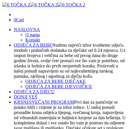
0
Cart
NASLOVNA
O nama
Kontakt
ODJEĆA ZA BEBE
Nudimo najveći izbor kvalitetne odjeće,
modnih i praktičnih dodataka za dječake od 0-24 mjeseca. Uz
raspon brojeva i veličina za bebe od prvog dana do druge
godine života, ovdje ćete pronaći sve što vam je potrebno, od
izlaska iz bolnice do prvih nespretnih koraka. Proizvodi u
našoj ponudi napravljeni su od najkvalitetnijeg turskog
pamuka, nježnog i ugodnog za dječju kožu.
ODJEĆA ZA BEBE DJEČAKE
ODJEĆA ZA BEBE DJEVOJČICE
ODJEĆA ZA DJECU
DONJI VEŠ
KRSNI/SVEČANI PROGRAM
Prvi dan za pamćenje se
polako bliži i vrijeme je za izbor robice. U našoj ponudi
pronađite krsna odijelca lijepog, svečanog kroja, napravljena
od vrhunskih materijala te haljinice krojene za dan krštenja. U
kompletima dolazi i sve ostalo što vam je potreno da odjenete
svog mališana ili mališanku. Dječake očekuje set s prslukom,