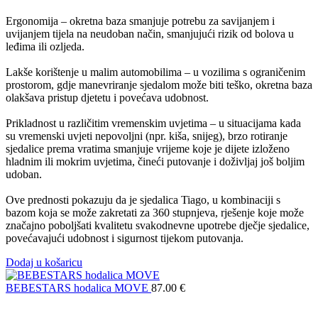
Ergonomija – okretna baza smanjuje potrebu za savijanjem i
uvijanjem tijela na neudoban način, smanjujući rizik od bolova u
leđima ili ozljeda.
Lakše korištenje u malim automobilima – u vozilima s ograničenim
prostorom, gdje manevriranje sjedalom može biti teško, okretna baza
olakšava pristup djetetu i povećava udobnost.
Prikladnost u različitim vremenskim uvjetima – u situacijama kada
su vremenski uvjeti nepovoljni (npr. kiša, snijeg), brzo rotiranje
sjedalice prema vratima smanjuje vrijeme koje je dijete izloženo
hladnim ili mokrim uvjetima, čineći putovanje i doživljaj još boljim
udoban.
Ove prednosti pokazuju da je sjedalica Tiago, u kombinaciji s
bazom koja se može zakretati za 360 stupnjeva, rješenje koje može
značajno poboljšati kvalitetu svakodnevne upotrebe dječje sjedalice,
povećavajući udobnost i sigurnost tijekom putovanja.
Dodaj u košaricu
BEBESTARS hodalica MOVE
87.00
€