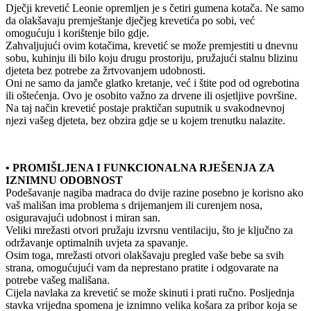
Dječji krevetić Leonie opremljen je s četiri gumena kotača. Ne samo
da olakšavaju premještanje dječjeg krevetića po sobi, već
omogućuju i korištenje bilo gdje.
Zahvaljujući ovim kotačima, krevetić se može premjestiti u dnevnu
sobu, kuhinju ili bilo koju drugu prostoriju, pružajući stalnu blizinu
djeteta bez potrebe za žrtvovanjem udobnosti.
Oni ne samo da jamče glatko kretanje, već i štite pod od ogrebotina
ili oštećenja. Ovo je osobito važno za drvene ili osjetljive površine.
Na taj način krevetić postaje praktičan suputnik u svakodnevnoj
njezi vašeg djeteta, bez obzira gdje se u kojem trenutku nalazite.
• PROMIŠLJENA I FUNKCIONALNA RJEŠENJA ZA
IZNIMNU ODOBNOST
Podešavanje nagiba madraca do dvije razine posebno je korisno ako
vaš mališan ima problema s drijemanjem ili curenjem nosa,
osiguravajući udobnost i miran san.
Veliki mrežasti otvori pružaju izvrsnu ventilaciju, što je ključno za
održavanje optimalnih uvjeta za spavanje.
Osim toga, mrežasti otvori olakšavaju pregled vaše bebe sa svih
strana, omogućujući vam da neprestano pratite i odgovarate na
potrebe vašeg mališana.
Cijela navlaka za krevetić se može skinuti i prati ručno. Posljednja
stavka vrijedna spomena je iznimno velika košara za pribor koja se