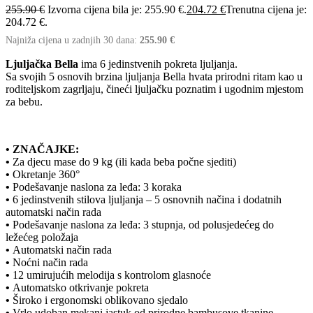
255.90
€
Izvorna cijena bila je: 255.90 €.
204.72
€
Trenutna cijena je:
204.72 €.
Najniža cijena u zadnjih 30 dana:
255.90
€
Ljuljačka Bella
ima 6 jedinstvenih pokreta ljuljanja.
Sa svojih 5 osnovih brzina ljuljanja Bella hvata prirodni ritam kao u
roditeljskom zagrljaju, čineći ljuljačku poznatim i ugodnim mjestom
za bebu.
• ZNAČAJKE:
•
Za djecu mase do 9 kg (ili kada beba počne sjediti)
•
Okretanje 360°
•
Podešavanje naslona za leđa: 3 koraka
•
6 jedinstvenih stilova ljuljanja – 5 osnovnih načina i dodatnih
automatski način rada
•
Podešavanje naslona za leđa: 3 stupnja, od polusjedećeg do
ležećeg položaja
•
Automatski način rada
•
Noćni način rada
•
12 umirujućih melodija s kontrolom glasnoće
•
Automatsko otkrivanje pokreta
•
Široko i ergonomski oblikovano sjedalo
•
Vrlo udoban mekani jastuk od prirodne bambusove tkanine