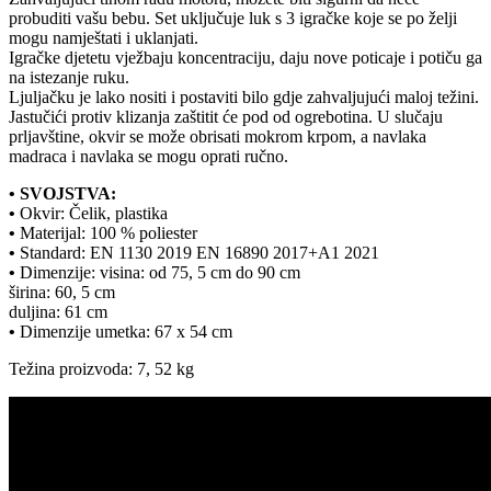
probuditi vašu bebu. Set uključuje luk s 3 igračke koje se po želji
mogu namještati i uklanjati.
Igračke djetetu vježbaju koncentraciju, daju nove poticaje i potiču ga
na istezanje ruku.
Ljuljačku je lako nositi i postaviti bilo gdje zahvaljujući maloj težini.
Jastučići protiv klizanja zaštitit će pod od ogrebotina. U slučaju
prljavštine, okvir se može obrisati mokrom krpom, a navlaka
madraca i navlaka se mogu oprati ručno.
• SVOJSTVA:
•
Okvir: Čelik, plastika
•
Materijal: 100 % poliester
•
Standard: EN 1130 2019 EN 16890 2017+A1 2021
•
Dimenzije: visina: od 75, 5 cm do 90 cm
širina: 60, 5 cm
duljina: 61 cm
•
Dimenzije umetka: 67 x 54 cm
Težina proizvoda: 7, 52 kg