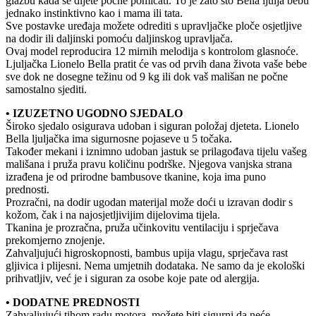
glazbu kada se dijete počne pomicati. To je zato što Bella ljulja bebu
jednako instinktivno kao i mama ili tata.
Sve postavke uređaja možete odrediti s upravljačke ploče osjetljive
na dodir ili daljinski pomoću daljinskog upravljača.
Ovaj model reproducira 12 mirnih melodija s kontrolom glasnoće.
Ljuljačka Lionelo Bella pratit će vas od prvih dana života vaše bebe
sve dok ne dosegne težinu od 9 kg ili dok vaš mališan ne počne
samostalno sjediti.
• IZUZETNO UGODNO SJEDALO
Široko sjedalo osigurava udoban i siguran položaj djeteta. Lionelo
Bella ljuljačka ima sigurnosne pojaseve u 5 točaka.
Također mekani i iznimno udoban jastuk se prilagođava tijelu vašeg
mališana i pruža pravu količinu podrške. Njegova vanjska strana
izrađena je od prirodne bambusove tkanine, koja ima puno
prednosti.
Prozračni, na dodir ugodan materijal može doći u izravan dodir s
kožom, čak i na najosjetljivijim dijelovima tijela.
Tkanina je prozračna, pruža učinkovitu ventilaciju i sprječava
prekomjerno znojenje.
Zahvaljujući higroskopnosti, bambus upija vlagu, sprječava rast
gljivica i plijesni. Nema umjetnih dodataka. Ne samo da je ekološki
prihvatljiv, već je i siguran za osobe koje pate od alergija.
• DODATNE PREDNOSTI
Zahvaljujući tihom radu motora, možete biti sigurni da neće