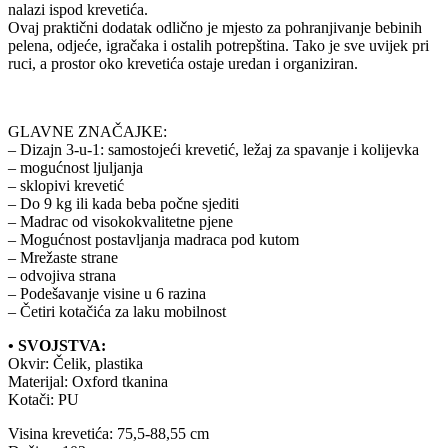
nalazi ispod krevetića.
Ovaj praktični dodatak odlično je mjesto za pohranjivanje bebinih
pelena, odjeće, igračaka i ostalih potrepština. Tako je sve uvijek pri
ruci, a prostor oko krevetića ostaje uredan i organiziran.
GLAVNE ZNAČAJKE:
– Dizajn 3-u-1: samostojeći krevetić, ležaj za spavanje i kolijevka
– mogućnost ljuljanja
– sklopivi krevetić
– Do 9 kg ili kada beba počne sjediti
– Madrac od visokokvalitetne pjene
– Mogućnost postavljanja madraca pod kutom
– Mrežaste strane
– odvojiva strana
– Podešavanje visine u 6 razina
– Četiri kotačića za laku mobilnost
• SVOJSTVA:
Okvir: Čelik, plastika
Materijal: Oxford tkanina
Kotači: PU
Visina krevetića: 75,5-88,55 cm