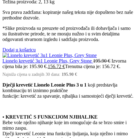
Težina proizvoda: 2, 13 kg
Sva prava zadržana: kopiranje našeg teksta nije dopušteno bez naše
prethodne dozvole.
*Slike proizvoda su preuzete od proizvođača ili dobavljača i samo
su ilustrativne prirode, te ne moraju nužno i u svim detaljima
odgovarati stvarnom izgledu i sadržaju proizvoda.
Dodaj u košaricu
Lionelo krevetić 3u1 Leonie Plus, Grey Stone
195.90
€
Izvorna
cijena bila je: 195.90 €.
156.72
€
Trenutna cijena je: 156.72 €.
Najniža cijena u zadnjih 30 dana:
195.90
€
Dječji krevetić Lionelo Leonie Plus 3 u 1
koji predstavlja
kombinaciju tri iznimno praktične
funkcije: krevetić za spavanje, njhaljka i samostojeći dječji krevetić.
• KREVETIĆ S FUNKCIJOM NJIHALJKE
Bebe vole nježno njihanje koje im omogućuje da se brzo smire i
mirno zaspu.
Dječji krevetić Leonie ima funkciju ljuljanja, koja nježno i mirno