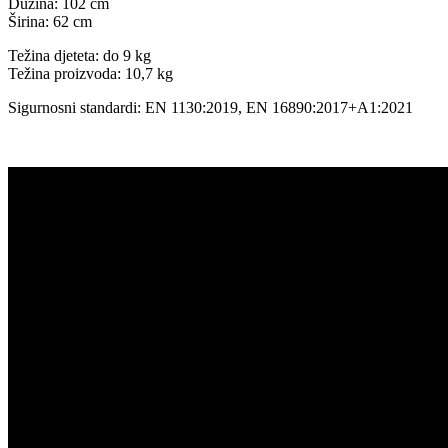
Dužina: 102 cm
Širina: 62 cm
Težina djeteta: do 9 kg
Težina proizvoda: 10,7 kg
Sigurnosni standardi: EN 1130:2019, EN 16890:2017+A1:2021
-20%
-20%
-20%
Limited
Limited
Limited