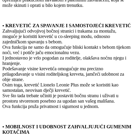
može skinuti i oprati u bilo kojem trenutku.
• KREVETIĆ ZA SPAVANJE I SAMOSTOJEĆI KREVETIĆ
Zahvaljujući odvojivoj bočnoj stranici i trakama za montažu,
moguće je koristiti krevetić u co-sleeping modu, odnosno
zajedničkom spavanju s bebom.
Ova funkcija ne samo da omogućuje bliski kontakt s bebom tijekom
noći, već i potiče jaču emocionalnu vezu.
I jednostavno je vrlo pogodan za roditelje, olakšava noćnu njegu i
hranjenje.
Podešavanje visine krevetića omogućuje mu precizno
prilagođavanje u visini roditeljskog kreveta, jamčeći udobnost za
obje strane.
Osim toga, krevetić Lionelo Leonie Plus može se koristiti kao
samostalan, neovisan dječji krevetić.
Sve što tada trebate učiniti je postaviti bočnu stranu i uživati u
prostoru stvorenom posebno za ugodan san vašeg mališana.
Ova funkcija pruža privatnost i sigurnost u jednom.
• MOBILNOST I UDOBNOST ZAHVALJUJUĆI GUMENIM
KOTAČIMA