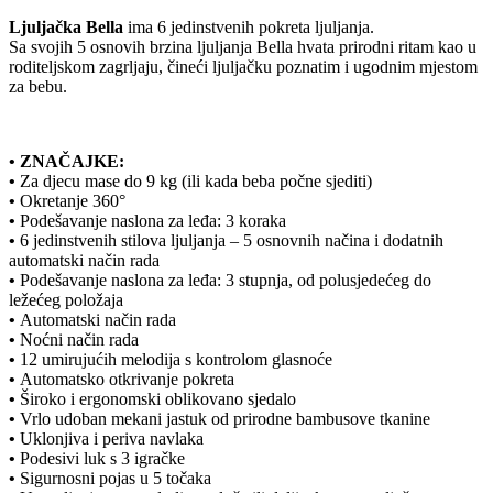
Ljuljačka Bella
ima 6 jedinstvenih pokreta ljuljanja.
Sa svojih 5 osnovih brzina ljuljanja Bella hvata prirodni ritam kao u
roditeljskom zagrljaju, čineći ljuljačku poznatim i ugodnim mjestom
za bebu.
• ZNAČAJKE:
•
Za djecu mase do 9 kg (ili kada beba počne sjediti)
•
Okretanje 360°
•
Podešavanje naslona za leđa: 3 koraka
•
6 jedinstvenih stilova ljuljanja – 5 osnovnih načina i dodatnih
automatski način rada
•
Podešavanje naslona za leđa: 3 stupnja, od polusjedećeg do
ležećeg položaja
•
Automatski način rada
•
Noćni način rada
•
12 umirujućih melodija s kontrolom glasnoće
•
Automatsko otkrivanje pokreta
•
Široko i ergonomski oblikovano sjedalo
•
Vrlo udoban mekani jastuk od prirodne bambusove tkanine
•
Uklonjiva i periva navlaka
•
Podesivi luk s 3 igračke
•
Sigurnosni pojas u 5 točaka