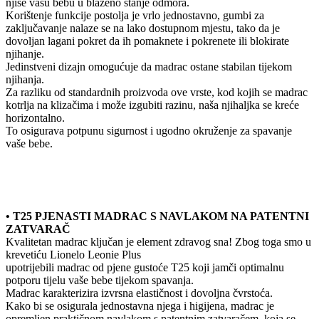
njiše vašu bebu u blaženo stanje odmora.
Korištenje funkcije postolja je vrlo jednostavno, gumbi za
zaključavanje nalaze se na lako dostupnom mjestu, tako da je
dovoljan lagani pokret da ih pomaknete i pokrenete ili blokirate
njihanje.
Jedinstveni dizajn omogućuje da madrac ostane stabilan tijekom
njihanja.
Za razliku od standardnih proizvoda ove vrste, kod kojih se madrac
kotrlja na klizačima i može izgubiti razinu, naša njihaljka se kreće
horizontalno.
To osigurava potpunu sigurnost i ugodno okruženje za spavanje
vaše bebe.
• T25 PJENASTI MADRAC S NAVLAKOM NA PATENTNI
ZATVARAČ
Kvalitetan madrac ključan je element zdravog sna! Zbog toga smo u
krevetiću Lionelo Leonie Plus
upotrijebili madrac od pjene gustoće T25 koji jamči optimalnu
potporu tijelu vaše bebe tijekom spavanja.
Madrac karakterizira izvrsna elastičnost i dovoljna čvrstoća.
Kako bi se osigurala jednostavna njega i higijena, madrac je
opremljen praktičnom navlakom s patentnim zatvaračem, koja se