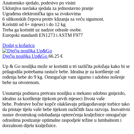
Anatomsko sjedalo, podesivo po visini
Uklonjiva navlaka sjedala za jednostavno pranje
Ugrađena elektronička igra sa zvukovima
6 silikonskih čepova protiv klizanja za veću sigurnost.
Koristiti od 6+ mjeseci i do 12 kg
Treba ga koristiti uz nadzor odrasle osobe.
Europski standardi EN1273 i ASTM F977
Dodaj u košaricu
Dječja nosiljka Up&Go
66.25
€
Up & Go nosiljka može se koristiti u tri različita položaja kako bi se
prilagodila potrebama rastuće bebe. Idealna je za korištenje od
rođenja bebe do 9 kg. Omogućuje vam sigurno i udobno nošenje
bebe na otvorenom.
Unutarnja podstava pretvara nosiljku u mekano udobno gnijezdo,
idealno za korištenje tijekom prvih mjeseci života vaše
bebe. Podesive bočne kopče olakšavaju prilagođavanje torbice tako
da pristaje tijelu vaše bebe tijekom različitih faza razvoja. Inovativni
sustav dvostrukog oslobađanja opterećenja kralježnice omogućuje
odraslima postizanje optimalne raspodjele težine u lumbalnom i
dorzalnom dijelu kralježnice.