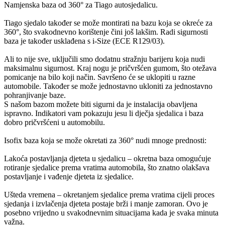
Namjenska baza od 360° za Tiago autosjedalicu.
Tiago sjedalo također se može montirati na bazu koja se okreće za
360°, što svakodnevno korištenje čini još lakšim. Radi sigurnosti
baza je također usklađena s i-Size (ECE R129/03).
Ali to nije sve, uključili smo dodatnu stražnju barijeru koja nudi
maksimalnu sigurnost. Kraj nogu je pričvršćen gumom, što otežava
pomicanje na bilo koji način. Savršeno će se uklopiti u razne
automobile. Također se može jednostavno ukloniti za jednostavno
pohranjivanje baze.
S našom bazom možete biti sigurni da je instalacija obavljena
ispravno. Indikatori vam pokazuju jesu li dječja sjedalica i baza
dobro pričvršćeni u automobilu.
Isofix baza koja se može okretati za 360° nudi mnoge prednosti:
Lakoća postavljanja djeteta u sjedalicu – okretna baza omogućuje
rotiranje sjedalice prema vratima automobila, što znatno olakšava
postavljanje i vađenje djeteta iz sjedalice.
Ušteda vremena – okretanjem sjedalice prema vratima cijeli proces
sjedanja i izvlačenja djeteta postaje brži i manje zamoran. Ovo je
posebno vrijedno u svakodnevnim situacijama kada je svaka minuta
važna.