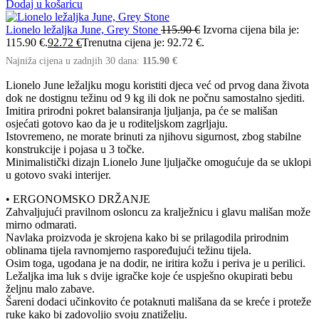
Dodaj u košaricu
Lionelo ležaljka June, Grey Stone
115.90
€
Izvorna cijena bila je:
115.90 €.
92.72
€
Trenutna cijena je: 92.72 €.
Najniža cijena u zadnjih 30 dana:
115.90
€
Lionelo June ležaljku mogu koristiti djeca već od prvog dana života
dok ne dostignu težinu od 9 kg ili dok ne počnu samostalno sjediti.
Imitira prirodni pokret balansiranja ljuljanja, pa će se mališan
osjećati gotovo kao da je u roditeljskom zagrljaju.
Istovremeno, ne morate brinuti za njihovu sigurnost, zbog stabilne
konstrukcije i pojasa u 3 točke.
Minimalistički dizajn Lionelo June ljuljačke omogućuje da se uklopi
u gotovo svaki interijer.
• ERGONOMSKO DRŽANJE
Zahvaljujući pravilnom osloncu za kralježnicu i glavu mališan može
mirno odmarati.
Navlaka proizvoda je skrojena kako bi se prilagodila prirodnim
oblinama tijela ravnomjerno raspoređujući težinu tijela.
Osim toga, ugodana je na dodir, ne iritira kožu i periva je u perilici.
Ležaljka ima luk s dvije igračke koje će uspješno okupirati bebu
željnu malo zabave.
Šareni dodaci učinkovito će potaknuti mališana da se kreće i proteže
ruke kako bi zadovoljio svoju znatiželju.