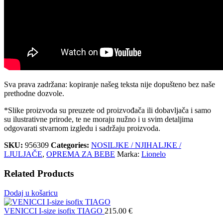
Sva prava zadržana: kopiranje našeg teksta nije dopušteno bez naše
prethodne dozvole.
*Slike proizvoda su preuzete od proizvođača ili dobavljača i samo
su ilustrativne prirode, te ne moraju nužno i u svim detaljima
odgovarati stvarnom izgledu i sadržaju proizvoda.
SKU:
956309
Categories:
NOSILJKE / NJIHALJKE /
LJULJAČE
,
OPREMA ZA BEBE
Marka:
Lionelo
Related Products
Dodaj u košaricu
VENICCI I-size isofix TIAGO
215.00
€