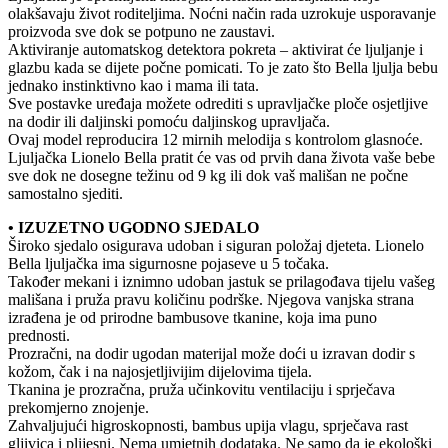
olakšavaju život roditeljima. Noćni način rada uzrokuje usporavanje
proizvoda sve dok se potpuno ne zaustavi.
Aktiviranje automatskog detektora pokreta – aktivirat će ljuljanje i
glazbu kada se dijete počne pomicati. To je zato što Bella ljulja bebu
jednako instinktivno kao i mama ili tata.
Sve postavke uređaja možete odrediti s upravljačke ploče osjetljive
na dodir ili daljinski pomoću daljinskog upravljača.
Ovaj model reproducira 12 mirnih melodija s kontrolom glasnoće.
Ljuljačka Lionelo Bella pratit će vas od prvih dana života vaše bebe
sve dok ne dosegne težinu od 9 kg ili dok vaš mališan ne počne
samostalno sjediti.
• IZUZETNO UGODNO SJEDALO
Široko sjedalo osigurava udoban i siguran položaj djeteta. Lionelo
Bella ljuljačka ima sigurnosne pojaseve u 5 točaka.
Također mekani i iznimno udoban jastuk se prilagođava tijelu vašeg
mališana i pruža pravu količinu podrške. Njegova vanjska strana
izrađena je od prirodne bambusove tkanine, koja ima puno
prednosti.
Prozračni, na dodir ugodan materijal može doći u izravan dodir s
kožom, čak i na najosjetljivijim dijelovima tijela.
Tkanina je prozračna, pruža učinkovitu ventilaciju i sprječava
prekomjerno znojenje.
Zahvaljujući higroskopnosti, bambus upija vlagu, sprječava rast
gljivica i plijesni. Nema umjetnih dodataka. Ne samo da je ekološki