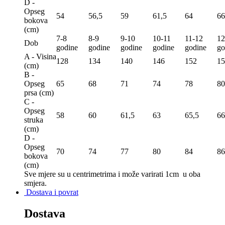
D -
Opseg
54
56,5
59
61,5
64
66
bokova
(сm)
7-8
8-9
9-10
10-11
11-12
12
Dob
godine
godine
godine
godine
godine
go
A - Visina
128
134
140
146
152
15
(сm)
B -
Opseg
65
68
71
74
78
80
prsa (сm)
C -
Opseg
58
60
61,5
63
65,5
66
struka
(сm)
D -
Opseg
70
74
77
80
84
86
bokova
(сm)
Sve mjere su u centrimetrima
i može varirati 1cm u oba
smjera.
Dostava i povrat
Dostava