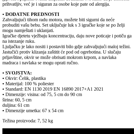
prihvatljiv, već je i siguran za osobe koje pate od alergija.
• DODATNE PREDNOSTI
Zahvaljujući tihom radu motora, možete biti sigurni da neće
probuditi vašu bebu. Set uključuje luk s 3 igračke koje se po želji
mogu namještati i uklanjati.
Igračke djetetu vježbaju koncentraciju, daju nove poticaje i potiču ga
na istezanje ruku.
Ljuljačku je lako nositi i postaviti bilo gdje zahvaljujući maloj težini.
Jastučići protiv klizanja zaštitit će pod od ogrebotina. U slučaju
prljavštine, okvir se može obrisati mokrom krpom, a navlaka
madraca i navlaka se mogu oprati ručno.
• SVOJSTVA:
•
Okvir: Čelik, plastika
•
Materijal: 100 % poliester
•
Standard: EN 1130 2019 EN 16890 2017+A1 2021
•
Dimenzije: visina: od 75, 5 cm do 90 cm
širina: 60, 5 cm
duljina: 61 cm
•
Dimenzije umetka: 67 x 54 cm
Težina proizvoda: 7, 52 kg