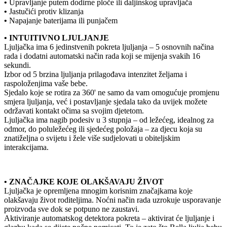
•
Upravljanje putem dodirne ploče ili daljinskog upravljača
•
Jastučići protiv klizanja
•
Napajanje baterijama ili punjačem
• INTUITIVNO LJULJANJE
Ljuljačka ima 6 jedinstvenih pokreta ljuljanja – 5 osnovnih načina
rada i dodatni automatski način rada koji se mijenja svakih 16
sekundi.
Izbor od 5 brzina ljuljanja prilagođava intenzitet željama i
raspoloženjima vaše bebe.
Sjedalo koje se rotira za 360' ne samo da vam omogućuje promjenu
smjera ljuljanja, već i postavljanje sjedala tako da uvijek možete
održavati kontakt očima sa svojim djetetom.
Ljuljačka ima nagib podesiv u 3 stupnja – od ležećeg, idealnog za
odmor, do poluležećeg ili sjedećeg položaja – za djecu koja su
znatiželjna o svijetu i žele više sudjelovati u obiteljskim
interakcijama.
• ZNAČAJKE KOJE OLAKŠAVAJU ŽIVOT
Ljuljačka je opremljena mnogim korisnim značajkama koje
olakšavaju život roditeljima. Noćni način rada uzrokuje usporavanje
proizvoda sve dok se potpuno ne zaustavi.
Aktiviranje automatskog detektora pokreta – aktivirat će ljuljanje i