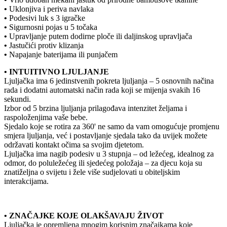
•
Uklonjiva i periva navlaka
•
Podesivi luk s 3 igračke
•
Sigurnosni pojas u 5 točaka
•
Upravljanje putem dodirne ploče ili daljinskog upravljača
•
Jastučići protiv klizanja
•
Napajanje baterijama ili punjačem
• INTUITIVNO LJULJANJE
Ljuljačka ima 6 jedinstvenih pokreta ljuljanja – 5 osnovnih načina
rada i dodatni automatski način rada koji se mijenja svakih 16
sekundi.
Izbor od 5 brzina ljuljanja prilagođava intenzitet željama i
raspoloženjima vaše bebe.
Sjedalo koje se rotira za 360' ne samo da vam omogućuje promjenu
smjera ljuljanja, već i postavljanje sjedala tako da uvijek možete
održavati kontakt očima sa svojim djetetom.
Ljuljačka ima nagib podesiv u 3 stupnja – od ležećeg, idealnog za
odmor, do poluležećeg ili sjedećeg položaja – za djecu koja su
znatiželjna o svijetu i žele više sudjelovati u obiteljskim
interakcijama.
• ZNAČAJKE KOJE OLAKŠAVAJU ŽIVOT
Ljuljačka je opremljena mnogim korisnim značajkama koje