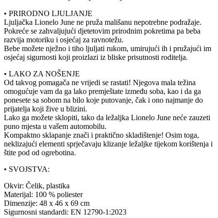
• PRIRODNO LJULJANJE
Ljuljačka Lionelo June ne pruža mališanu nepotrebne podražaje.
Pokreće se zahvaljujući djetetovim prirodnim pokretima pa beba
razvija motoriku i osjećaj za ravnotežu.
Bebe možete nježno i tiho ljuljati rukom, umirujući ih i pružajući im
osjećaj sigurnosti koji proizlazi iz bliske prisutnosti roditelja.
• LAKO ZA NOŠENJE
Od takvog pomagača ne vrijedi se rastati! Njegova mala težina
omogućuje vam da ga lako premještate između soba, kao i da ga
ponesete sa sobom na bilo koje putovanje, čak i ono najmanje do
prijatelja koji žive u blizini.
Lako ga možete sklopiti, tako da ležaljka Lionelo June neće zauzeti
puno mjesta u vašem automobilu.
Kompaktno sklapanje znači i praktično skladištenje! Osim toga,
neklizajući elementi sprječavaju klizanje ležaljke tijekom korištenja i
štite pod od ogrebotina.
• SVOJSTVA:
Okvir: Čelik, plastika
Materijal: 100 % poliester
Dimenzije: 48 x 46 x 69 cm
Sigurnosni standardi: EN 12790-1:2023