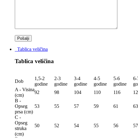
Tablica veličina
Tablica veličina
1,5-2
2-3
3-4
4-5
5-6
6-
Dob
godine
godine
godine
godine
godine
go
A - Visina
92
98
104
110
116
12
(сm)
B -
Opseg
53
55
57
59
61
63
prsa (сm)
C -
Opseg
50
52
54
55
56
57
struka
(сm)