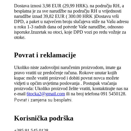
Dostava iznosi 3,98 EUR (29,99 HRK). na području RH, a
besplatna je za sve narudžbe na području RH u vrijednosti
narudžbe iznad 39,82 EUR ( 300.00 HRK )Dostavu vrši
DPD, a paket u najvećem broju slučajeva stiže na Vašu adresu
u roku 1-3 radnih dana od potvrde Vaše narudžbe, odnosno
isporuke.Izuzetak su otoci, koje DPD vozi po redu vožnje za
otoke.
Povrat i reklamacije
Ukoliko niste zadovoljni naručenim proizvodom, imate ga
pravo vratiti uz predočenje računa. Rokove unutar kojih
kupac može vratiti proizvod i dobiti povrat novca možete
vidjeti u općim uvjetima poslovanja . Postupak vraćanja
proizvoda: Ukoliko proizvod želite vratiti, kontaktirajte nas na
e-mail
6tocka2@gmail.com
ili na broj telefona 091 5450128.
Povrat i zamjena su besplatni.
Korisnička podrška
+385 91 545 0128