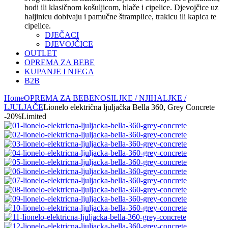
bodi ili klasičnom košuljicom, hlače i cipelice. Djevojčice uz
haljinicu dobivaju i pamučne štramplice, trakicu ili kapica te
cipelice.
DJEČACI
DJEVOJČICE
OUTLET
OPREMA ZA BEBE
KUPANJE I NJEGA
B2B
Home
OPREMA ZA BEBE
NOSILJKE / NJIHALJKE /
LJULJAČE
Lionelo električna ljuljačka Bella 360, Grey Concrete
-20%
Limited