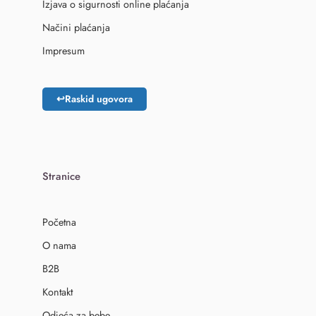
Izjava o sigurnosti online plaćanja
Načini plaćanja
Impresum
↩
Raskid ugovora
Stranice
Početna
O nama
B2B
Kontakt
Odjeća za bebe