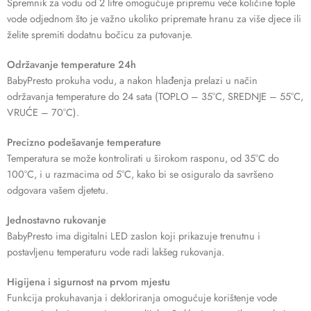
Spremnik za vodu od 2 litre omogućuje pripremu veće količine tople
vode odjednom što je važno ukoliko pripremate hranu za više djece ili
želite spremiti dodatnu bočicu za putovanje.
Održavanje temperature 24h
BabyPresto prokuha vodu, a nakon hlađenja prelazi u način
održavanja temperature do 24 sata (TOPLO – 35°C, SREDNJE – 55°C,
VRUĆE – 70°C).
Precizno podešavanje temperature
Temperatura se može kontrolirati u širokom rasponu, od 35°C do
100°C, i u razmacima od 5°C, kako bi se osiguralo da savršeno
odgovara vašem djetetu.
Jednostavno rukovanje
BabyPresto ima digitalni LED zaslon koji prikazuje trenutnu i
postavljenu temperaturu vode radi lakšeg rukovanja.
Higijena i sigurnost na prvom mjestu
Funkcija prokuhavanja i dekloriranja omogućuje korištenje vode