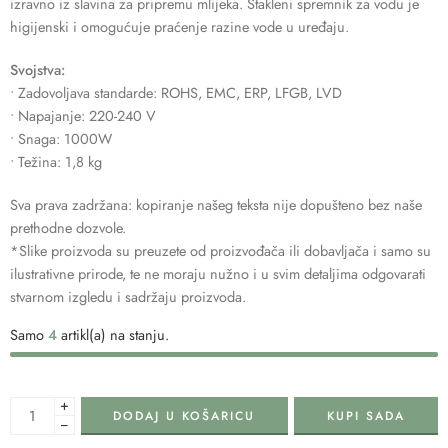
izravno iz slavina za pripremu mlijeka. Stakleni spremnik za vodu je
higijenski i omogućuje praćenje razine vode u uređaju.
Svojstva:
• Zadovoljava standarde: ROHS, EMC, ERP, LFGB, LVD
• Napajanje: 220-240 V
• Snaga: 1000W
• Težina: 1,8 kg
Sva prava zadržana: kopiranje našeg teksta nije dopušteno bez naše
prethodne dozvole.
*Slike proizvoda su preuzete od proizvođača ili dobavljača i samo su
ilustrativne prirode, te ne moraju nužno i u svim detaljima odgovarati
stvarnom izgledu i sadržaju proizvoda.
Samo
4
artikl(a) na stanju.
+
DODAJ U KOŠARICU
KUPI SADA
−