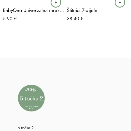
BabyOno Univerzalna mrežica protiv komaraca, za kolica, bijela
Štitnici 7-dijelni
5.90
€
38.40
€
6 točka 2