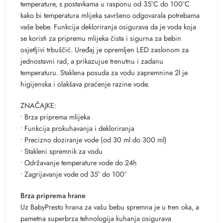
temperature, s postavkama u rasponu od 35°C do 100°C
kako bi temperatura mlijeka savršeno odgovarala potrebama
vaše bebe. Funkcija dekloriranja osigurava da je voda koja
se koristi za pripremu mlijeka čista i sigurna za bebin
osjetljivi trbuščić. Uređaj je opremljen LED zaslonom za
jednostavni rad, a prikazujue trenutnu i zadanu
temperaturu. Staklena posuda za vodu zapremnine 2l je
higijenska i olakšava praćenje razine vode.
ZNAČAJKE:
• Brza priprema mlijeka
• Funkcija prokuhavanja i dekloriranja
• Precizno doziranje vode (od 30 ml do 300 ml)
• Stakleni spremnik za vodu
• Održavanje temperature vode do 24h
• Zagrijavanje vode od 35° do 100°
Brza priprema hrane
Uz BabyPresto hrana za vašu bebu spremna je u tren oka, a
pametna superbrza tehnologija kuhanja osigurava