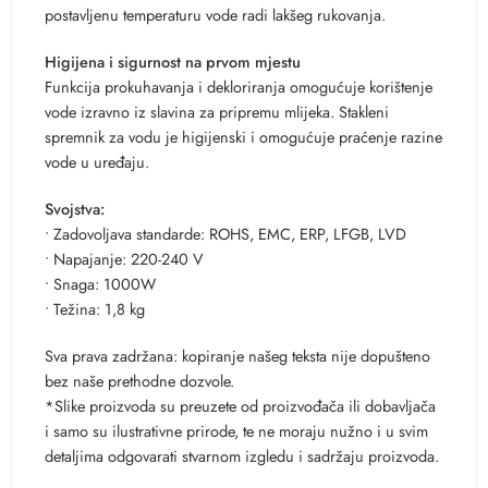
postavljenu temperaturu vode radi lakšeg rukovanja.
Higijena i sigurnost na prvom mjestu
Funkcija prokuhavanja i dekloriranja omogućuje korištenje
vode izravno iz slavina za pripremu mlijeka. Stakleni
spremnik za vodu je higijenski i omogućuje praćenje razine
vode u uređaju.
Svojstva:
• Zadovoljava standarde: ROHS, EMC, ERP, LFGB, LVD
• Napajanje: 220-240 V
• Snaga: 1000W
• Težina: 1,8 kg
Sva prava zadržana: kopiranje našeg teksta nije dopušteno
bez naše prethodne dozvole.
*Slike proizvoda su preuzete od proizvođača ili dobavljača
i samo su ilustrativne prirode, te ne moraju nužno i u svim
detaljima odgovarati stvarnom izgledu i sadržaju proizvoda.