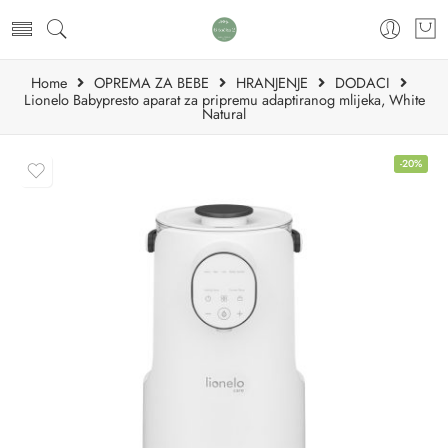
Home
OPREMA ZA BEBE
HRANJENJE
DODACI
Lionelo Babypresto aparat za pripremu adaptiranog mlijeka, White
Natural
-20%