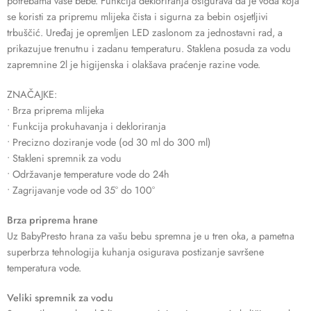
potrebama vaše bebe. Funkcija dekloriranja osigurava da je voda koja
se koristi za pripremu mlijeka čista i sigurna za bebin osjetljivi
trbuščić. Uređaj je opremljen LED zaslonom za jednostavni rad, a
prikazujue trenutnu i zadanu temperaturu. Staklena posuda za vodu
zapremnine 2l je higijenska i olakšava praćenje razine vode.
ZNAČAJKE:
• Brza priprema mlijeka
• Funkcija prokuhavanja i dekloriranja
• Precizno doziranje vode (od 30 ml do 300 ml)
• Stakleni spremnik za vodu
• Održavanje temperature vode do 24h
• Zagrijavanje vode od 35° do 100°
Brza priprema hrane
Uz BabyPresto hrana za vašu bebu spremna je u tren oka, a pametna
superbrza tehnologija kuhanja osigurava postizanje savršene
temperatura vode.
Veliki spremnik za vodu