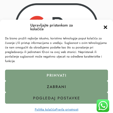
Upravljajte pristankom za
kolačiće
Da bismo pružili najbolje iskustvo, koristimo tehnologije poput kolačića za
čuvanje i/ili pristup informacijama o uređaju. Suglasnost s ovim tehnologijama
će nam omogućiti da obrađujemo podatke kao što su ponašanje pri
pregledavanju ili jedinstveni ID-ovi na ovoj web stranici. Nepristanak ili
povlačenje suglasnosti može negativno utjecati na određene karakteristike i
funkcije.
PRIHVATI
ZABRANI
© 2023 – All Right reserved – 6točka2 !
POGLEDAJ POSTAVKE
Pravila privatnosti
Politika kolačića (EU)
↩
Raskid ugovora
Politika kolačića
Pravila privatnosti