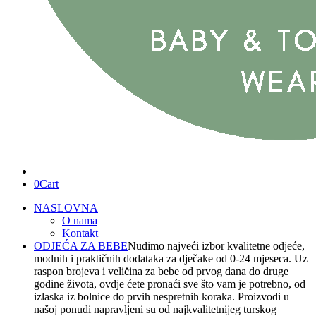
0
Cart
NASLOVNA
O nama
Kontakt
ODJEĆA ZA BEBE
Nudimo najveći izbor kvalitetne odjeće,
modnih i praktičnih dodataka za dječake od 0-24 mjeseca. Uz
raspon brojeva i veličina za bebe od prvog dana do druge
godine života, ovdje ćete pronaći sve što vam je potrebno, od
izlaska iz bolnice do prvih nespretnih koraka. Proizvodi u
našoj ponudi napravljeni su od najkvalitetnijeg turskog