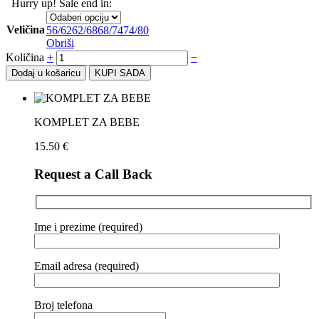
Hurry up! Sale end in:
Veličina
56/62
62/68
68/74
74/80
Obriši
Količina
+
−
Dodaj u košaricu
KUPI SADA
KOMPLET ZA BEBE
15.50
€
Request a Call Back
Ime i prezime (required)
Email adresa (required)
Broj telefona