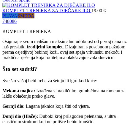
KOMPLET TRENIRKA ZA DJEČAKE ILO
19.00
€
PLAVA
SMEĐA
74
80
86
KOMPLET TRENIRKA
Osigurajte svom mališanu maksimalnu udobnost od prvog dana uz
naš preslatki
trodijelni komplet
. Dizajniran s posebnom pažnjom
prema osjetljivoj bebinoj koži, ovaj set spaja vrhunsku mekoću i
praktična rješenja koja roditeljima olakšavaju svakodnevicu.
Što set sadrži?
Sve što vašoj bebi treba za šetnju ili igru kod kuće:
Mekana majica:
Izrađena s praktičnim gumbićima na ramenu za
lakše oblačenje preko glave.
Gornji dio:
Lagana jaknica koja štiti od vjetra.
Donji dio (Hlače):
Duboki kroj prilagođen pelenama, s ultra-
elastičnim strukom koji ne pritišće bebin trbuščić.