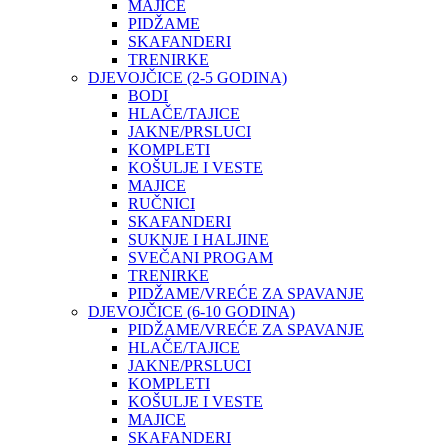
MAJICE
PIDŽAME
SKAFANDERI
TRENIRKE
DJEVOJČICE (2-5 GODINA)
BODI
HLAČE/TAJICE
JAKNE/PRSLUCI
KOMPLETI
KOŠULJE I VESTE
MAJICE
RUČNICI
SKAFANDERI
SUKNJE I HALJINE
SVEČANI PROGAM
TRENIRKE
PIDŽAME/VREĆE ZA SPAVANJE
DJEVOJČICE (6-10 GODINA)
PIDŽAME/VREĆE ZA SPAVANJE
HLAČE/TAJICE
JAKNE/PRSLUCI
KOMPLETI
KOŠULJE I VESTE
MAJICE
SKAFANDERI