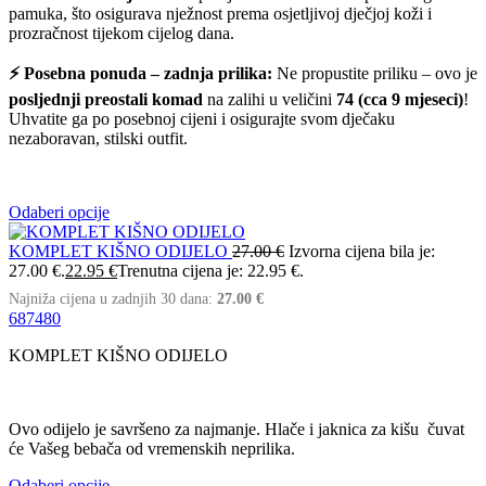
pamuka, što osigurava nježnost prema osjetljivoj dječjoj koži i
prozračnost tijekom cijelog dana.
⚡ Posebna ponuda – zadnja prilika:
Ne propustite priliku – ovo je
posljednji preostali komad
na zalihi u veličini
74 (cca 9 mjeseci)
!
Uhvatite ga po posebnoj cijeni i osigurajte svom dječaku
nezaboravan, stilski outfit.
Odaberi opcije
KOMPLET KIŠNO ODIJELO
27.00
€
Izvorna cijena bila je:
27.00 €.
22.95
€
Trenutna cijena je: 22.95 €.
Najniža cijena u zadnjih 30 dana:
27.00
€
68
74
80
KOMPLET KIŠNO ODIJELO
Ovo odijelo je savršeno za najmanje. Hlače i jaknica za kišu čuvat
će Vašeg bebača od vremenskih neprilika.
Odaberi opcije