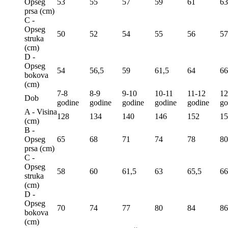
Opseg
53
55
57
59
61
63
prsa (сm)
C -
Opseg
50
52
54
55
56
57
struka
(сm)
D -
Opseg
54
56,5
59
61,5
64
66
bokova
(сm)
7-8
8-9
9-10
10-11
11-12
12
Dob
godine
godine
godine
godine
godine
go
A - Visina
128
134
140
146
152
15
(сm)
B -
Opseg
65
68
71
74
78
80
prsa (сm)
C -
Opseg
58
60
61,5
63
65,5
66
struka
(сm)
D -
Opseg
70
74
77
80
84
86
bokova
(сm)