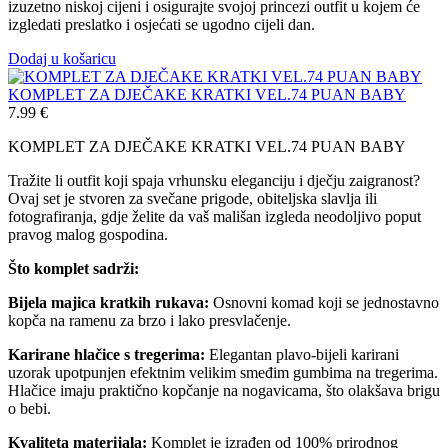
izuzetno niskoj cijeni i osigurajte svojoj princezi outfit u kojem će
izgledati preslatko i osjećati se ugodno cijeli dan.
Dodaj u košaricu
KOMPLET ZA DJEČAKE KRATKI VEL.74 PUAN BABY
7.99
€
KOMPLET ZA DJEČAKE KRATKI VEL.74 PUAN BABY
Tražite li outfit koji spaja vrhunsku eleganciju i dječju zaigranost?
Ovaj set je stvoren za svečane prigode, obiteljska slavlja ili
fotografiranja, gdje želite da vaš mališan izgleda neodoljivo poput
pravog malog gospodina.
Što komplet sadrži:
Bijela majica kratkih rukava:
Osnovni komad koji se jednostavno
kopča na ramenu za brzo i lako presvlačenje.
Karirane hlačice s tregerima:
Elegantan plavo-bijeli karirani
uzorak upotpunjen efektnim velikim smeđim gumbima na tregerima.
Hlačice imaju praktično kopčanje na nogavicama, što olakšava brigu
o bebi.
Kvaliteta materijala:
Komplet je izrađen od 100% prirodnog