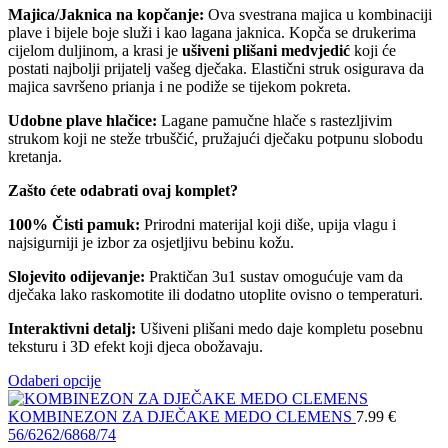
Majica/Jaknica na kopčanje:
Ova svestrana majica u kombinaciji
plave i bijele boje služi i kao lagana jaknica. Kopča se drukerima
cijelom duljinom, a krasi je
ušiveni plišani medvjedić
koji će
postati najbolji prijatelj vašeg dječaka. Elastični struk osigurava da
majica savršeno prianja i ne podiže se tijekom pokreta.
Udobne plave hlačice:
Lagane pamučne hlače s rastezljivim
strukom koji ne steže trbuščić, pružajući dječaku potpunu slobodu
kretanja.
Zašto ćete odabrati ovaj komplet?
100% Čisti pamuk:
Prirodni materijal koji diše, upija vlagu i
najsigurniji je izbor za osjetljivu bebinu kožu.
Slojevito odijevanje:
Praktičan 3u1 sustav omogućuje vam da
dječaka lako raskomotite ili dodatno utoplite ovisno o temperaturi.
Interaktivni detalj:
Ušiveni plišani medo daje kompletu posebnu
teksturu i 3D efekt koji djeca obožavaju.
Odaberi opcije
KOMBINEZON ZA DJEČAKE MEDO CLEMENS
7.99
€
56/62
62/68
68/74