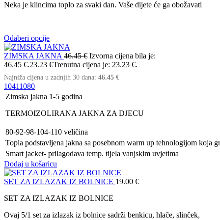
Neka je klincima toplo za svaki dan. Vaše dijete će ga obožavati
Odaberi opcije
ZIMSKA JAKNA
46.45
€
Izvorna cijena bila je:
46.45 €.
23.23
€
Trenutna cijena je: 23.23 €.
Najniža cijena u zadnjih 30 dana:
46.45
€
104
110
80
Zimska jakna 1-5 godina
TERMOIZOLIRANA JAKNA ZA DJECU
80-92-98-104-110 veličina
Topla podstavljena jakna sa posebnom warm up tehnologijom koja gr
Smart jacket- prilagodava temp. tijela vanjskim uvjetima
Dodaj u košaricu
SET ZA IZLAZAK IZ BOLNICE
19.00
€
SET ZA IZLAZAK IZ BOLNICE
Ovaj 5/1 set za izlazak iz bolnice sadrži benkicu, hlače, slinček,