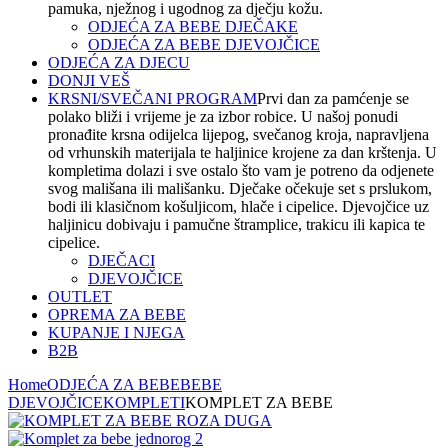
pamuka, nježnog i ugodnog za dječju kožu.
ODJEĆA ZA BEBE DJEČAKE
ODJEĆA ZA BEBE DJEVOJČICE
ODJEĆA ZA DJECU
DONJI VEŠ
KRSNI/SVEČANI PROGRAM
Prvi dan za pamćenje se
polako bliži i vrijeme je za izbor robice. U našoj ponudi
pronađite krsna odijelca lijepog, svečanog kroja, napravljena
od vrhunskih materijala te haljinice krojene za dan krštenja. U
kompletima dolazi i sve ostalo što vam je potreno da odjenete
svog mališana ili mališanku. Dječake očekuje set s prslukom,
bodi ili klasičnom košuljicom, hlače i cipelice. Djevojčice uz
haljinicu dobivaju i pamučne štramplice, trakicu ili kapica te
cipelice.
DJEČACI
DJEVOJČICE
OUTLET
OPREMA ZA BEBE
KUPANJE I NJEGA
B2B
Home
ODJEĆA ZA BEBE
BEBE
DJEVOJČICE
KOMPLETI
KOMPLET ZA BEBE