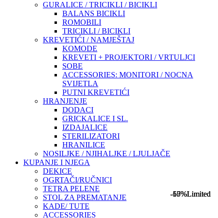
GURALICE / TRICIKLI / BICIKLI
BALANS BICIKLI
ROMOBILI
TRICIKLI / BICIKLI
KREVETIĆI / NAMJEŠTAJ
KOMODE
KREVETI + PROJEKTORI / VRTULJCI
SOBE
ACCESSORIES: MONITORI / NOCNA
SVIJETLA
PUTNI KREVETIĆI
HRANJENJE
DODACI
GRICKALICE I SL.
IZDAJALICE
STERILIZATORI
HRANILICE
NOSILJKE / NJIHALJKE / LJULJAČE
KUPANJE I NJEGA
DEKICE
OGRTAČI/RUČNICI
TETRA PELENE
-67%
-50%
-15%
Limited
Limited
Limited
STOL ZA PREMATANJE
KADE/ TUTE
ACCESSORIES