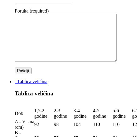
Poruka (required)
Tablica veličina
Tablica veličina
1,5-2
2-3
3-4
4-5
5-6
6-
Dob
godine
godine
godine
godine
godine
go
A - Visina
92
98
104
110
116
12
(сm)
B -