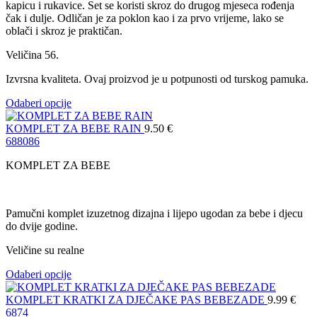
kapicu i rukavice. Set se koristi skroz do drugog mjeseca rođenja
čak i dulje. Odličan je za poklon kao i za prvo vrijeme, lako se
oblači i skroz je praktičan.
Veličina 56.
Izvrsna kvaliteta. Ovaj proizvod je u potpunosti od turskog pamuka.
Odaberi opcije
KOMPLET ZA BEBE RAIN
9.50
€
68
80
86
KOMPLET ZA BEBE
Pamučni komplet izuzetnog dizajna i lijepo ugodan za bebe i djecu
do dvije godine.
Veličine su realne
Odaberi opcije
KOMPLET KRATKI ZA DJEČAKE PAS BEBEZADE
9.99
€
68
74