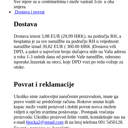
Sve mjere su u centrimetrima
i može varirati 1cm u oba
smjera.
Dostava i povrat
Dostava
Dostava iznosi 3,98 EUR (29,99 HRK). na području RH, a
besplatna je za sve narudžbe na području RH u vrijednosti
narudžbe iznad 39,82 EUR ( 300.00 HRK )Dostavu vrši
DPD, a paket u najvećem broju slučajeva stiže na Vašu adresu
u roku 1-3 radnih dana od potvrde Vaše narudžbe, odnosno
isporuke.Izuzetak su otoci, koje DPD vozi po redu vožnje za
otoke.
Povrat i reklamacije
Ukoliko niste zadovoljni naručenim proizvodom, imate ga
pravo vratiti uz predočenje računa. Rokove unutar kojih
kupac može vratiti proizvod i dobiti povrat novca možete
vidjeti u općim uvjetima poslovanja . Postupak vraćanja
proizvoda: Ukoliko proizvod želite vratiti, kontaktirajte nas na
e-mail
6tocka2@gmail.com
ili na broj telefona 091 5450128.