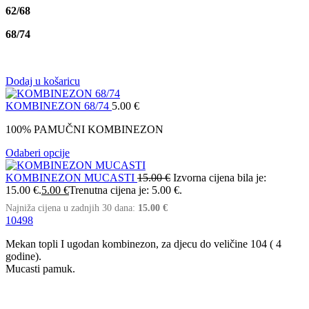
62/68
68/74
Dodaj u košaricu
KOMBINEZON 68/74
5.00
€
100% PAMUČNI KOMBINEZON
Odaberi opcije
KOMBINEZON MUCASTI
15.00
€
Izvorna cijena bila je:
15.00 €.
5.00
€
Trenutna cijena je: 5.00 €.
Najniža cijena u zadnjih 30 dana:
15.00
€
104
98
Mekan topli I ugodan kombinezon, za djecu do veličine 104 ( 4
godine).
Mucasti pamuk.