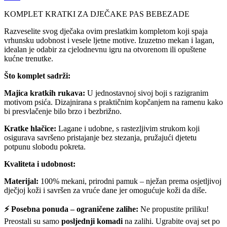
KOMPLET KRATKI ZA DJEČAKE PAS BEBEZADE
Razveselite svog dječaka ovim preslatkim kompletom koji spaja
vrhunsku udobnost i vesele ljetne motive. Izuzetno mekan i lagan,
idealan je odabir za cjelodnevnu igru na otvorenom ili opuštene
kućne trenutke.
Što komplet sadrži:
Majica kratkih rukava:
U jednostavnoj sivoj boji s razigranim
motivom psića. Dizajnirana s praktičnim kopčanjem na ramenu kako
bi presvlačenje bilo brzo i bezbrižno.
Kratke hlačice:
Lagane i udobne, s rastezljivim strukom koji
osigurava savršeno pristajanje bez stezanja, pružajući djetetu
potpunu slobodu pokreta.
Kvaliteta i udobnost:
Materijal:
100% mekani, prirodni pamuk – nježan prema osjetljivoj
dječjoj koži i savršen za vruće dane jer omogućuje koži da diše.
⚡ Posebna ponuda – ograničene zalihe:
Ne propustite priliku!
Preostali su samo
posljednji komadi
na zalihi. Ugrabite ovaj set po