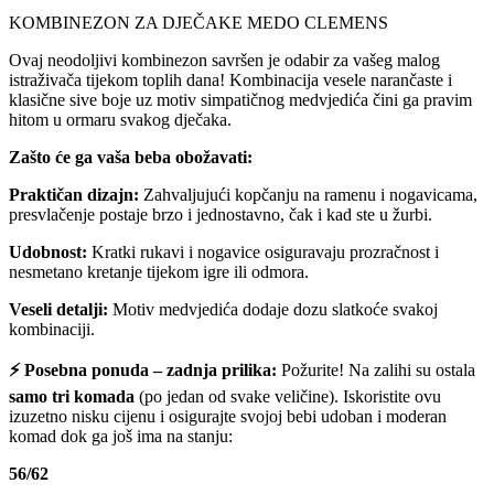
KOMBINEZON ZA DJEČAKE MEDO CLEMENS
Ovaj neodoljivi kombinezon savršen je odabir za vašeg malog
istraživača tijekom toplih dana! Kombinacija vesele narančaste i
klasične sive boje uz motiv simpatičnog medvjedića čini ga pravim
hitom u ormaru svakog dječaka.
Zašto će ga vaša beba obožavati:
Praktičan dizajn:
Zahvaljujući kopčanju na ramenu i nogavicama,
presvlačenje postaje brzo i jednostavno, čak i kad ste u žurbi.
Udobnost:
Kratki rukavi i nogavice osiguravaju prozračnost i
nesmetano kretanje tijekom igre ili odmora.
Veseli detalji:
Motiv medvjedića dodaje dozu slatkoće svakoj
kombinaciji.
⚡ Posebna ponuda – zadnja prilika:
Požurite! Na zalihi su ostala
samo tri komada
(po jedan od svake veličine). Iskoristite ovu
izuzetno nisku cijenu i osigurajte svojoj bebi udoban i moderan
komad dok ga još ima na stanju:
56/62