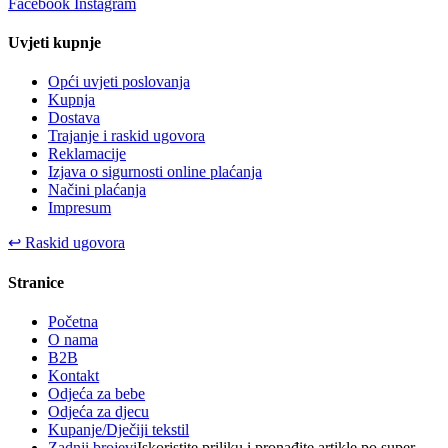
Facebook
Instagram
Uvjeti kupnje
Opći uvjeti poslovanja
Kupnja
Dostava
Trajanje i raskid ugovora
Reklamacije
Izjava o sigurnosti online plaćanja
Načini plaćanja
Impresum
↩
Raskid ugovora
Stranice
Početna
O nama
B2B
Kontakt
Odjeća za bebe
Odjeća za djecu
Kupanje/Dječiji tekstil
Zadnji brojevi
Iskoristite priliku i pronađite artikle po super