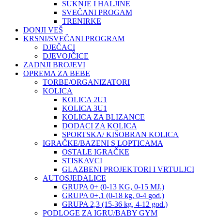
SUKNJE I HALJINE
SVEČANI PROGAM
TRENIRKE
DONJI VEŠ
KRSNI/SVEČANI PROGRAM
DJEČACI
DJEVOJČICE
ZADNJI BROJEVI
OPREMA ZA BEBE
TORBE/ORGANIZATORI
KOLICA
KOLICA 2U1
KOLICA 3U1
KOLICA ZA BLIZANCE
DODACI ZA KOLICA
SPORTSKA/ KIŠOBRAN KOLICA
IGRAČKE/BAZENI S LOPTICAMA
OSTALE IGRAČKE
STISKAVCI
GLAZBENI PROJEKTORI I VRTULJCI
AUTOSJEDALICE
GRUPA 0+ (0-13 KG, 0-15 MJ.)
GRUPA 0+,1 (0-18 kg, 0-4 god.)
GRUPA 2,3 (15-36 kg, 4-12 god.)
PODLOGE ZA IGRU/BABY GYM