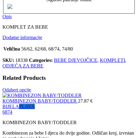
Opis
KOMPLET ZA BEBE
Dodatne informacije
Veličina
56/62, 62/68, 68/74, 74/80
SKU:
18338
Categories:
BEBE DJEVOJČICE
,
KOMPLETI
,
ODJEĆA ZA BEBE
Related Products
Odaberi opcije
KOMBINEZON BABY/TODDLER
27.87
€
BIJELA
PLAVA
68
74
KOMBINEZON BABY/TODDLER
Kombinezon za bebe I djecu do dvije godine. Odličan kroj, izvrstan