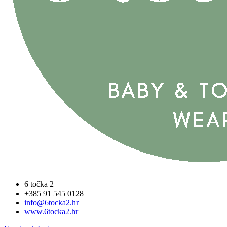
6 točka 2
+385 91 545 0128
info@6tocka2.hr
www.6tocka2.hr