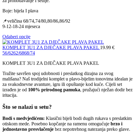
za prohodavanje I šetnje.
Boje: bijela I plava
📌veličina 68/74,74/80,80/86,86/92
9-12-18-24 mjeseca
Odaberi opcije
KOMPLET 3U1 ZA DJEČAKE PLAVA PAKEL
19.99
€
56/62
62/68
68/74
KOMPLET 3U1 ZA DJEČAKE PLAVA PAKEL
Tražite savršen spoj udobnosti i preslatkog dizajna za svog
mališana? Naš trodijelni komplet u plavo-bijelim tonovima idealan je
za svakodnevne avanture, igru ili opuštanje kod kuće. Cijeli set
izrađen je od
100% prirodnog pamuka
, pružajući nježan dodir bez
iritacija.
Što se nalazi u setu?
Bodi s medvjedićem:
Klasični bijeli bodi dugih rukava s preslatkim
otiskom mede. Posebno kopčanje na ramenu omogućuje
brzo i
jednostavno presvlačenje
bez nepotrebnog natezanja preko glave.