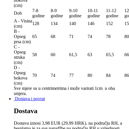
bokova
(сm)
7-8
8-9
9-10
10-11
11-12
12
Dob
godine
godine
godine
godine
godine
go
A - Visina
128
134
140
146
152
15
(сm)
B -
Opseg
65
68
71
74
78
80
prsa (сm)
C -
Opseg
58
60
61,5
63
65,5
66
struka
(сm)
D -
Opseg
70
74
77
80
84
86
bokova
(сm)
Sve mjere su u centrimetrima
i može varirati 1cm u oba
smjera.
Dostava i povrat
Dostava
Dostava iznosi 3,98 EUR (29,99 HRK). na području RH, a
besplatna je za sve narudžbe na području RH u vrijednosti