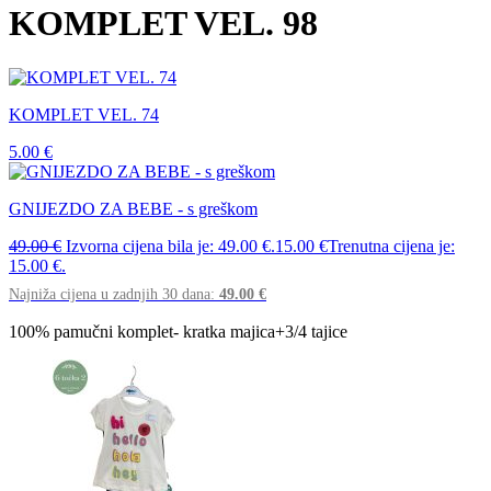
KOMPLET VEL. 98
KOMPLET VEL. 74
5.00
€
GNIJEZDO ZA BEBE - s greškom
49.00
€
Izvorna cijena bila je: 49.00 €.
15.00
€
Trenutna cijena je:
15.00 €.
Najniža cijena u zadnjih 30 dana:
49.00
€
100% pamučni komplet- kratka majica+3/4 tajice