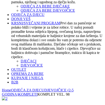
pamuka, nježnog i ugodnog za dječju kožu.
ODJEĆA ZA BEBE DJEČAKE
ODJEĆA ZA BEBE DJEVOJČICE
ODJEĆA ZA DJECU
DONJI VEŠ
KRSNI/SVEČANI PROGRAM
Prvi dan za pamćenje se
polako bliži i vrijeme je za izbor robice. U našoj ponudi
pronađite krsna odijelca lijepog, svečanog kroja, napravljena
od vrhunskih materijala te haljinice krojene za dan krštenja. U
kompletima dolazi i sve ostalo što vam je potreno da odjenete
svog mališana ili mališanku. Dječake očekuje set s prslukom,
bodi ili klasičnom košuljicom, hlače i cipelice. Djevojčice uz
haljinicu dobivaju i pamučne štramplice, trakicu ili kapica te
cipelice.
DJEČACI
DJEVOJČICE
OUTLET
OPREMA ZA BEBE
KUPANJE I NJEGA
B2B
Home
ODJEĆA ZA DJECU
DJEVOJČICE (2-5
GODINA)
KOMPLETI
KOMPLET VEL. 98