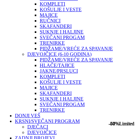
KOMPLETI
KOŠULJE I VESTE
MAJICE
RUČNICI
SKAFANDERI
SUKNJE I HALJINE
SVEČANI PROGAM
TRENIRKE
PIDŽAME/VREĆE ZA SPAVANJE
DJEVOJČICE (6-10 GODINA)
PIDŽAME/VREĆE ZA SPAVANJE
HLAČE/TAJICE
JAKNE/PRSLUCI
KOMPLETI
KOŠULJE I VESTE
MAJICE
SKAFANDERI
SUKNJE I HALJINE
SVEČANI PROGAM
TRENIRKE
DONJI VEŠ
KRSNI/SVEČANI PROGRAM
-41%
-50%
-67%
-50%
Limited
Limited
Limited
Limited
DJEČACI
DJEVOJČICE
ZADNJI BROJEVI