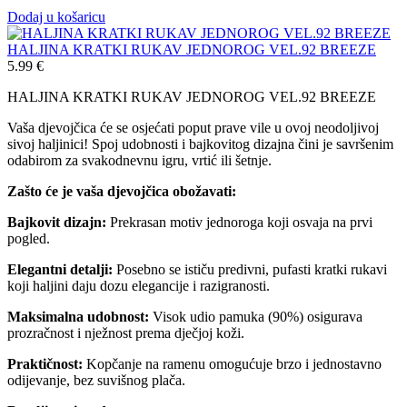
Dodaj u košaricu
HALJINA KRATKI RUKAV JEDNOROG VEL.92 BREEZE
5.99
€
HALJINA KRATKI RUKAV JEDNOROG VEL.92 BREEZE
Vaša djevojčica će se osjećati poput prave vile u ovoj neodoljivoj
sivoj haljinici! Spoj udobnosti i bajkovitog dizajna čini je savršenim
odabirom za svakodnevnu igru, vrtić ili šetnje.
Zašto će je vaša djevojčica obožavati:
Bajkovit dizajn:
Prekrasan motiv jednoroga koji osvaja na prvi
pogled.
Elegantni detalji:
Posebno se ističu predivni, pufasti kratki rukavi
koji haljini daju dozu elegancije i razigranosti.
Maksimalna udobnost:
Visok udio pamuka (90%) osigurava
prozračnost i nježnost prema dječjoj koži.
Praktičnost:
Kopčanje na ramenu omogućuje brzo i jednostavno
odijevanje, bez suvišnog plača.