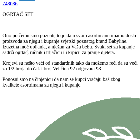
74
80
86
OGRTAČ SET
Ono po čemu smo poznati, to je da u svom asortimanu imamo dosta
proizvoda za njegu i kupanje svjetski poznatog brand Babyline.
Izuzetna moć upijanja, a nježan za Vašu bebu. Svaki set za kupanje
sadrži ogrtač, ručnik i trljačicu ili krpicu za pranje djeteta.
Krojevi su nešto veći od standardnih tako da možemo reći da su veći
za 1/2 broja do čak i broj.Veličina 92 odgovara 98.
Ponosni smo na činjenicu da nam se kupci vraćaju baš zbog
kvalitete asortrimana za njegu i kupanje.