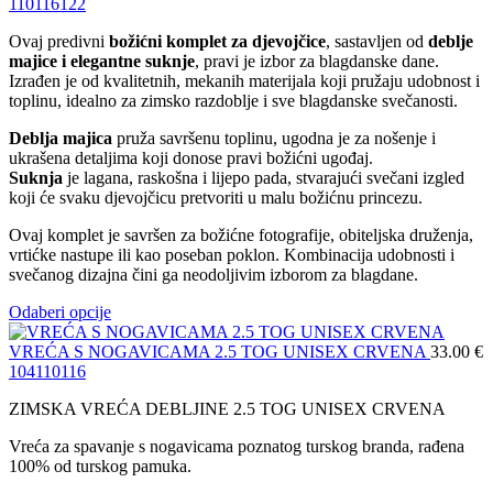
110
116
122
Ovaj predivni
božićni komplet za djevojčice
, sastavljen od
deblje
majice i elegantne suknje
, pravi je izbor za blagdanske dane.
Izrađen je od kvalitetnih, mekanih materijala koji pružaju udobnost i
toplinu, idealno za zimsko razdoblje i sve blagdanske svečanosti.
Deblja majica
pruža savršenu toplinu, ugodna je za nošenje i
ukrašena detaljima koji donose pravi božićni ugođaj.
Suknja
je lagana, raskošna i lijepo pada, stvarajući svečani izgled
koji će svaku djevojčicu pretvoriti u malu božićnu princezu.
Ovaj komplet je savršen za božićne fotografije, obiteljska druženja,
vrtićke nastupe ili kao poseban poklon. Kombinacija udobnosti i
svečanog dizajna čini ga neodoljivim izborom za blagdane.
Odaberi opcije
VREĆA S NOGAVICAMA 2.5 TOG UNISEX CRVENA
33.00
€
104
110
116
ZIMSKA VREĆA DEBLJINE 2.5 TOG UNISEX CRVENA
Vreća za spavanje s nogavicama poznatog turskog branda, rađena
100% od turskog pamuka.