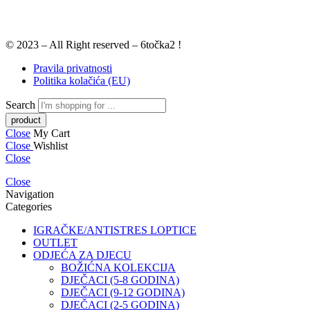
© 2023 – All Right reserved – 6točka2 !
Pravila privatnosti
Politika kolačića (EU)
Search
Close
My Cart
Close
Wishlist
Close
Close
Navigation
Categories
IGRAČKE/ANTISTRES LOPTICE
OUTLET
ODJEĆA ZA DJECU
BOŽIĆNA KOLEKCIJA
DJEČACI (5-8 GODINA)
DJEČACI (9-12 GODINA)
DJEČACI (2-5 GODINA)