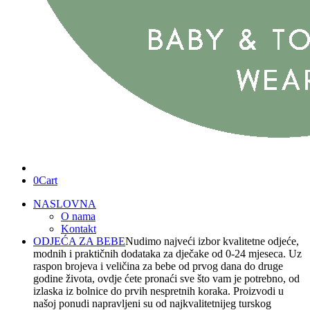
0
Cart
NASLOVNA
O nama
Kontakt
ODJEĆA ZA BEBE
Nudimo najveći izbor kvalitetne odjeće,
modnih i praktičnih dodataka za dječake od 0-24 mjeseca. Uz
raspon brojeva i veličina za bebe od prvog dana do druge
godine života, ovdje ćete pronaći sve što vam je potrebno, od
izlaska iz bolnice do prvih nespretnih koraka. Proizvodi u
našoj ponudi napravljeni su od najkvalitetnijeg turskog