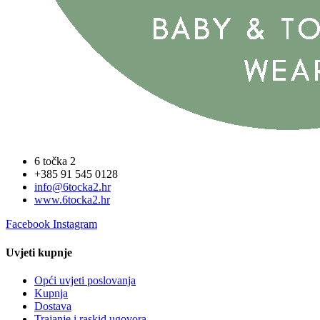
6 točka 2
+385 91 545 0128
info@6tocka2.hr
www.6tocka2.hr
Facebook
Instagram
Uvjeti kupnje
Opći uvjeti poslovanja
Kupnja
Dostava
Trajanje i raskid ugovora