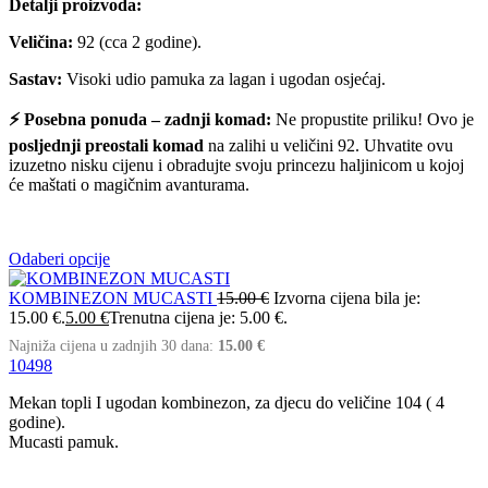
Detalji proizvoda:
Veličina:
92 (cca 2 godine).
Sastav:
Visoki udio pamuka za lagan i ugodan osjećaj.
⚡ Posebna ponuda – zadnji komad:
Ne propustite priliku! Ovo je
posljednji preostali komad
na zalihi u veličini 92. Uhvatite ovu
izuzetno nisku cijenu i obradujte svoju princezu haljinicom u kojoj
će maštati o magičnim avanturama.
Odaberi opcije
KOMBINEZON MUCASTI
15.00
€
Izvorna cijena bila je:
15.00 €.
5.00
€
Trenutna cijena je: 5.00 €.
Najniža cijena u zadnjih 30 dana:
15.00
€
104
98
Mekan topli I ugodan kombinezon, za djecu do veličine 104 ( 4
godine).
Mucasti pamuk.