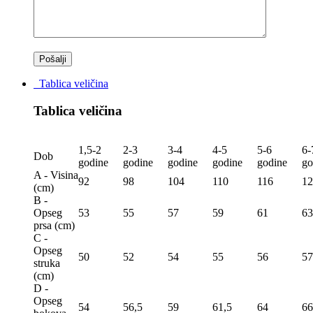
Tablica veličina
Tablica veličina
1,5-2
2-3
3-4
4-5
5-6
6-
Dob
godine
godine
godine
godine
godine
go
A - Visina
92
98
104
110
116
12
(сm)
B -
Opseg
53
55
57
59
61
63
prsa (сm)
C -
Opseg
50
52
54
55
56
57
struka
(сm)
D -
Opseg
54
56,5
59
61,5
64
66