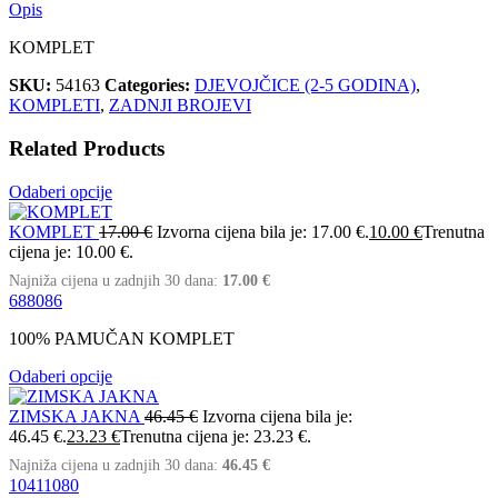
Opis
KOMPLET
SKU:
54163
Categories:
DJEVOJČICE (2-5 GODINA)
,
KOMPLETI
,
ZADNJI BROJEVI
Related Products
Odaberi opcije
KOMPLET
17.00
€
Izvorna cijena bila je: 17.00 €.
10.00
€
Trenutna
cijena je: 10.00 €.
Najniža cijena u zadnjih 30 dana:
17.00
€
68
80
86
100% PAMUČAN KOMPLET
Odaberi opcije
ZIMSKA JAKNA
46.45
€
Izvorna cijena bila je:
46.45 €.
23.23
€
Trenutna cijena je: 23.23 €.
Najniža cijena u zadnjih 30 dana:
46.45
€
104
110
80