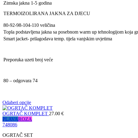
Zimska jakna 1-5 godina
TERMOIZOLIRANA JAKNA ZA DJECU
80-92-98-104-110 veličina
Topla podstavljena jakna sa posebnom warm up tehnologijom koja gr
Smart jacket- prilagodava temp. tijela vanjskim uvjetima
Preporuka uzeti broj veće
80 – odgovara 74
Odaberi opcije
OGRTAČ KOMPLET
27.00
€
PLAVA
ROZA
74
80
86
OGRTAČ SET