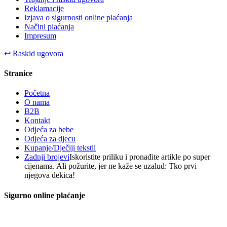
Reklamacije
Izjava o sigurnosti online plaćanja
Načini plaćanja
Impresum
↩
Raskid ugovora
Stranice
Početna
O nama
B2B
Kontakt
Odjeća za bebe
Odjeća za djecu
Kupanje/Dječiji tekstil
Zadnji brojevi
Iskoristite priliku i pronađite artikle po super
cijenama. Ali požurite, jer ne kaže se uzalud: Tko prvi
njegova dekica!
Sigurno online plaćanje