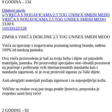
9 GODINA – 134
Odaberi opcije
VREĆA S NOGAVICAMA 2.5 TOG UNISEX SMEĐI MEDO
33.00
€
110
116
122/128
ZIMSKA VREĆA DEBLJINE 2.5 TOG UNISEX SMEĐI MEDO
Vreća za spavanje s nogavicama poznatog turskog branda, rađena
100% od turskog pamuka.
Ova vreća proizvedena je baš za tvoju bebu i dijete od prirodnih
materijala, pamuka. Pri proizvodnji specijalno smo obratili pozornost
na praćenje i poštivanje svih internacionalnih standarda kao i
standarda sigurnosti, te je ovaj proizvod siguran za Vaše dijete.
Anti-alergijski materijali pružaju sigurnost i za najosjetljiviju kožu.
Veličine su realne ovaj put stoga pratite ljestvicu, preporuka je
svejedno uzeti broj veće!
2 GODINE – 92