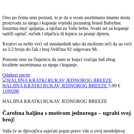
Ono po čemu smo poznati, to je da u svom asortimanu imamo dosta
proizvoda za njegu i kupanje svjetski poznatog brand Babyline.
Izuzetna moć upijanja, a nježan za Vašu bebu. Svaki set za kupanje
sadrži ogrtač, ručnik i trljačicu ili krpicu za pranje djeteta.
Krojevi su nešto veći od standardnih tako da možemo reći da su veći
za 1/2 broja do čak i broj.Veličina 92 odgovara 98.
Ponosni smo na činjenicu da nam se kupci vraćaju baš zbog
kvalitete asortrimana za njegu i kupanje.
Odaberi opcije
HALJINA KRATKI RUKAV JEDNOROG BREEZE
5.99
€
110
92
98
HALJINA KRATKI RUKAV JEDNOROG BREEZE
Čarobna haljina s motivom jednoroga – ugrabi svoj
broj!
Vaša će se djevojčica osjećati poput prave vile u ovoj neodoljivoj