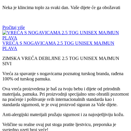
Neka je klincima toplo za svaki dan. Vaše dijete će ga obožavati
Pročitaj više
VREĆA S NOGAVICAMA 2.5 TOG UNISEX MAJMUN
PLAVA
ZIMSKA VREĆA DEBLJINE 2.5 TOG UNISEX MAJMUN
SIVI
Vreća za spavanje s nogavicama poznatog turskog branda, rađena
100% od turskog pamuka.
Ova vreća proizvedena je baš za tvoju bebu i dijete od prirodnih
materijala, pamuka. Pri proizvodnji specijalno smo obratili pozornost
na praćenje i poštivanje svih internacionalnih standarda kao i
standarda sigurnosti, te je ovaj proizvod siguran za Vaše dijete.
Anti-alergijski materijali pružaju sigurnost i za najosjetljiviju kožu.
Veličine su realne ovaj put stoga pratite ljestvicu, preporuka je
svejedno uzeti broj veće!