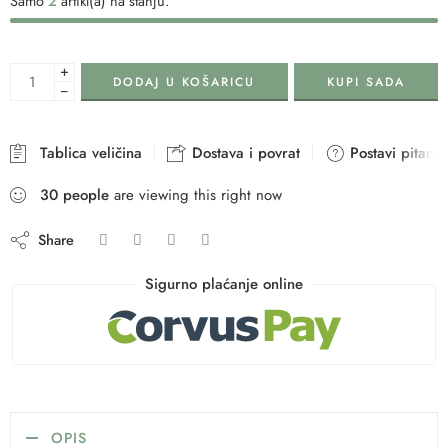
Samo
2
artikl(a) na stanju.
+
DODAJ U KOŠARICU
KUPI SADA
−
Tablica veličina
Dostava i povrat
Postavi pitanje
30
people
are viewing this right now
Share
Sigurno plaćanje online
OPIS