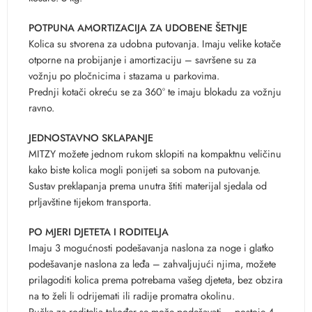
POTPUNA AMORTIZACIJA ZA UDOBENE ŠETNJE
Kolica su stvorena za udobna putovanja. Imaju velike kotače
otporne na probijanje i amortizaciju – savršene su za
vožnju po pločnicima i stazama u parkovima.
Prednji kotači okreću se za 360° te imaju blokadu za vožnju
ravno.
JEDNOSTAVNO SKLAPANJE
MITZY možete jednom rukom sklopiti na kompaktnu veličinu
kako biste kolica mogli ponijeti sa sobom na putovanje.
Sustav preklapanja prema unutra štiti materijal sjedala od
prljavštine tijekom transporta.
PO MJERI DJETETA I RODITELJA
Imaju 3 mogućnosti podešavanja naslona za noge i glatko
podešavanje naslona za leđa – zahvaljujući njima, možete
prilagoditi kolica prema potrebama vašeg djeteta, bez obzira
na to želi li odrijemati ili radije promatra okolinu.
Ručka za roditelja također se može podešavati – postoje 4