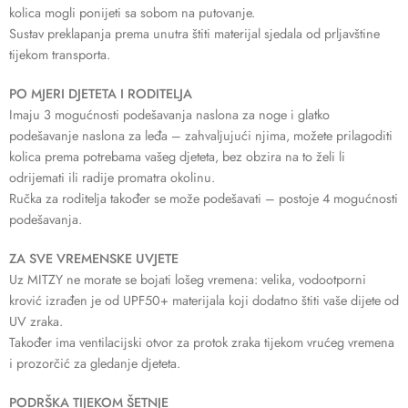
kolica mogli ponijeti sa sobom na putovanje.
Sustav preklapanja prema unutra štiti materijal sjedala od prljavštine
tijekom transporta.
PO MJERI DJETETA I RODITELJA
Imaju 3 mogućnosti podešavanja naslona za noge i glatko
podešavanje naslona za leđa – zahvaljujući njima, možete prilagoditi
kolica prema potrebama vašeg djeteta, bez obzira na to želi li
odrijemati ili radije promatra okolinu.
Ručka za roditelja također se može podešavati – postoje 4 mogućnosti
podešavanja.
ZA SVE VREMENSKE UVJETE
Uz MITZY ne morate se bojati lošeg vremena: velika, vodootporni
krović izrađen je od UPF50+ materijala koji dodatno štiti vaše dijete od
UV zraka.
Također ima ventilacijski otvor za protok zraka tijekom vrućeg vremena
i prozorčić za gledanje djeteta.
PODRŠKA TIJEKOM ŠETNJE