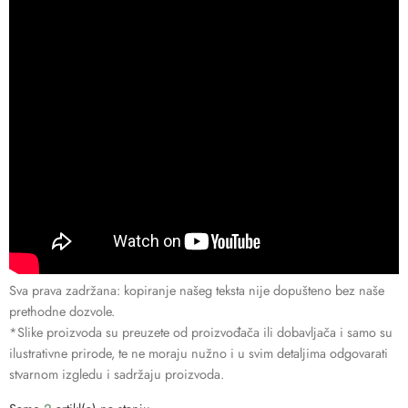
Sva prava zadržana: kopiranje našeg teksta nije dopušteno bez naše
prethodne dozvole.
*Slike proizvoda su preuzete od proizvođača ili dobavljača i samo su
ilustrativne prirode, te ne moraju nužno i u svim detaljima odgovarati
stvarnom izgledu i sadržaju proizvoda.