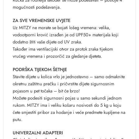
mogućnosti podešavanja.
ZA SVE VREMENSKE UVJETE
Uz MITZY ne morate se bojati lošeg vremena: velika,
vodootporni krović izrađen je od UPF50+ materijala koji
dodatno štiti vaše dijete od UV zraka.
Također ima ventilacijski otvor za protok zraka tijekom
vrućeg vremena i prozorčić za gledanje djeteta.
PODRŠKA TIJEKOM ŠETNJE
Stavite dijete u kolica vrlo je jednostavno – samo odmaknite
okretnu zaštitnu prečku i pričvrstite dijete sigurnosnim
pojasom u pet točaka – bit će brzo!
Možete podesiti sigurnosni pojas u samo sekundi jednom
rukom. MITZY ima i veliku košaru nosivosti do 5 kg u koju
ćete smjestiti pribor za hodanje i veće predmete kupljene na
putu.
UNIVERZALNI ADAPTERI