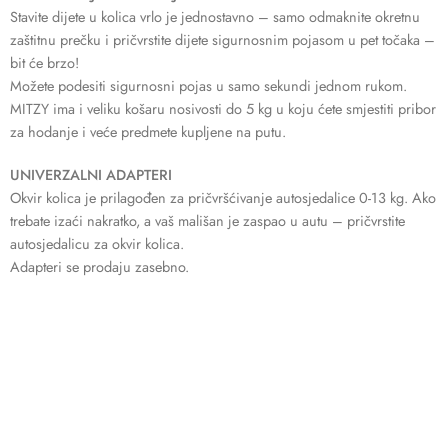
Stavite dijete u kolica vrlo je jednostavno – samo odmaknite okretnu
zaštitnu prečku i pričvrstite dijete sigurnosnim pojasom u pet točaka –
bit će brzo!
Možete podesiti sigurnosni pojas u samo sekundi jednom rukom.
MITZY ima i veliku košaru nosivosti do 5 kg u koju ćete smjestiti pribor
za hodanje i veće predmete kupljene na putu.
UNIVERZALNI ADAPTERI
Okvir kolica je prilagođen za pričvršćivanje autosjedalice 0-13 kg. Ako
trebate izaći nakratko, a vaš mališan je zaspao u autu – pričvrstite
autosjedalicu za okvir kolica.
Adapteri se prodaju zasebno.