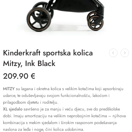
Kinderkraft sportska kolica
Mitzy, Ink Black
209.90
€
MITZY
su lagana i okretna kolica s velikim kotačima koji apsorbiraju
udarce, te oduševljavaju svojom funkcionalnošću, lakoćom i
prilagodbom djetetu i roditelju.
XL sjedalo
savršeno je za manju i veću djecu, sve do predškolske
dobi. Imaju amortizaciju na velikim neprobojnim kotačima – njihova
kombinacija s mekim sjedalom i širokim rasponom podešavanja
naslona za leđa i noge, čini kolica udobnima.