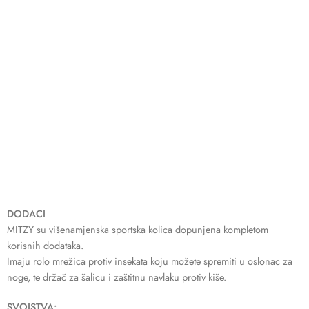
DODACI
MITZY su višenamjenska sportska kolica dopunjena kompletom
korisnih dodataka.
Imaju rolo mrežica protiv insekata koju možete spremiti u oslonac za
noge, te držač za šalicu i zaštitnu navlaku protiv kiše.
SVOJSTVA: