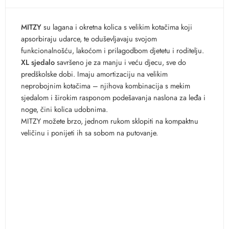
MITZY
su lagana i okretna kolica s velikim kotačima koji
apsorbiraju udarce, te oduševljavaju svojom
funkcionalnošću, lakoćom i prilagodbom djetetu i roditelju.
XL sjedalo
savršeno je za manju i veću djecu, sve do
predškolske dobi. Imaju amortizaciju na velikim
neprobojnim kotačima – njihova kombinacija s mekim
sjedalom i širokim rasponom podešavanja naslona za leđa i
noge, čini kolica udobnima.
MITZY možete brzo, jednom rukom sklopiti na kompaktnu
veličinu i ponijeti ih sa sobom na putovanje.