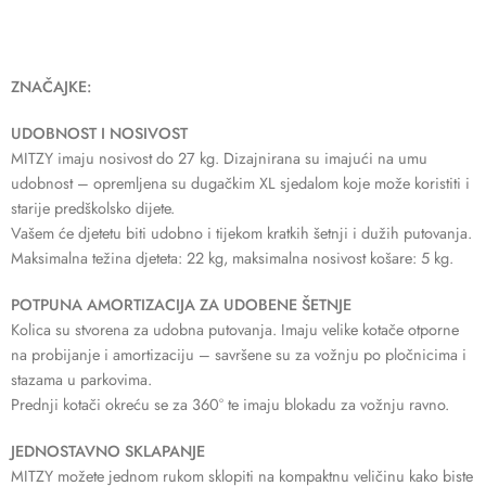
ZNAČAJKE:
UDOBNOST I NOSIVOST
MITZY imaju nosivost do 27 kg. Dizajnirana su imajući na umu
udobnost – opremljena su dugačkim XL sjedalom koje može koristiti i
starije predškolsko dijete.
Vašem će djetetu biti udobno i tijekom kratkih šetnji i dužih putovanja.
Maksimalna težina djeteta: 22 kg, maksimalna nosivost košare: 5 kg.
POTPUNA AMORTIZACIJA ZA UDOBENE ŠETNJE
Kolica su stvorena za udobna putovanja. Imaju velike kotače otporne
na probijanje i amortizaciju – savršene su za vožnju po pločnicima i
stazama u parkovima.
Prednji kotači okreću se za 360° te imaju blokadu za vožnju ravno.
JEDNOSTAVNO SKLAPANJE
MITZY možete jednom rukom sklopiti na kompaktnu veličinu kako biste