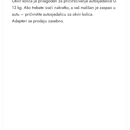
Okvir kolica je prilagođen za pričvršćivanje autosjedalice 0-
13 kg. Ako trebate izaći nakratko, a vaš mališan je zaspao u
autu – pričvrstite autosjedalicu za okvir kolica.
Adapteri se prodaju zasebno.