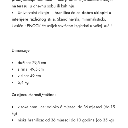
na terasu, u dnevnu sobu ili kuhinju.
Univerzalni dizajn –
hranilica će se dobro uklopiti u
interijere različitog stila.
Skandinavski, minimalistički,
klasični: ENOCK će uvijek savršeno izgledati u vašoj kući!
Dimenzije:
dužina: 79,5 cm
širina: 49,5 cm
visina: 49 cm
6,4 kg
Za djecu starosti/težine:
visoka hranilica: od oko 6 mjeseci do 36 mjeseci (do 15
kg)
niska hranilica: od 36 mjeseci do 10 godina (do 35 kg)