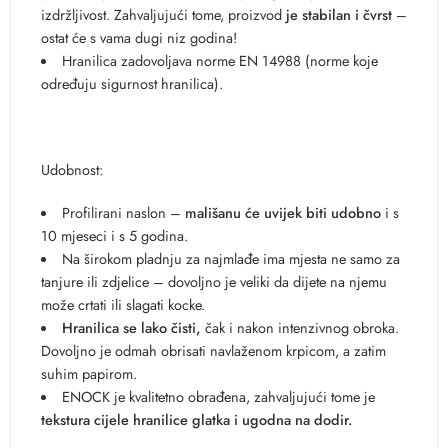
izdržljivost. Zahvaljujući tome, proizvod
je stabilan i čvrst
–
ostat će s vama dugi niz godina!
Hranilica zadovoljava norme EN 14988 (norme koje
određuju sigurnost hranilica).
Udobnost:
Profilirani naslon –
mališanu će uvijek biti udobno
i s
10 mjeseci i s 5 godina.
Na širokom pladnju za najmlađe ima mjesta ne samo za
tanjure ili zdjelice – dovoljno je veliki da dijete na njemu
može crtati ili slagati kocke.
Hranilica se lako čisti,
čak i nakon intenzivnog obroka.
Dovoljno je odmah obrisati navlaženom krpicom, a zatim
suhim papirom.
ENOCK je kvalitetno obrađena, zahvaljujući tome je
tekstura cijele hranilice glatka i ugodna na dodir.