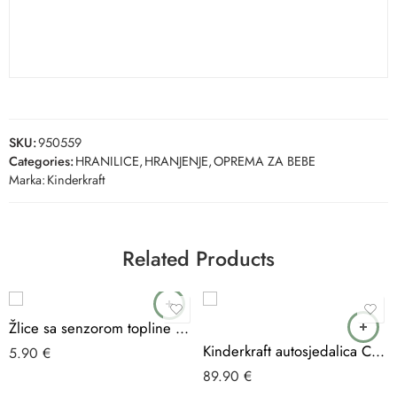
SKU:
950559
Categories:
HRANILICE
,
HRANJENJE
,
OPREMA ZA BEBE
Marka:
Kinderkraft
Related Products
Žlice sa senzorom topline BOO
Kinderkraft autosjedalica Comfort Up i-Size 9-36 kg (76-150 cm), Black
5.90
€
89.90
€