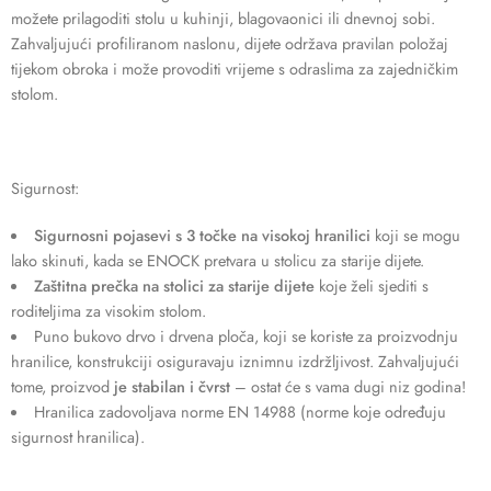
možete prilagoditi stolu u kuhinji, blagovaonici ili dnevnoj sobi.
Zahvaljujući profiliranom naslonu, dijete održava pravilan položaj
tijekom obroka i može provoditi vrijeme s odraslima za zajedničkim
stolom.
Sigurnost:
Sigurnosni pojasevi s 3 točke na visokoj hranilici
koji se mogu
lako skinuti, kada se ENOCK pretvara u stolicu za starije dijete.
Zaštitna prečka na stolici za starije dijete
koje želi sjediti s
roditeljima za visokim stolom.
Puno bukovo drvo i drvena ploča, koji se koriste za proizvodnju
hranilice, konstrukciji osiguravaju iznimnu izdržljivost. Zahvaljujući
tome, proizvod
je stabilan i čvrst
– ostat će s vama dugi niz godina!
Hranilica zadovoljava norme EN 14988 (norme koje određuju
sigurnost hranilica).