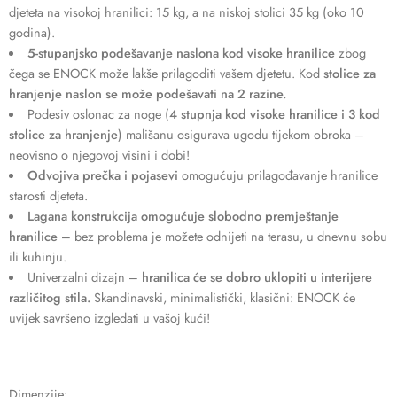
djeteta na visokoj hranilici: 15 kg, a na niskoj stolici 35 kg (oko 10
godina).
5-stupanjsko podešavanje naslona kod visoke hranilice
zbog
čega se ENOCK može lakše prilagoditi vašem djetetu. Kod
stolice za
hranjenje naslon se može podešavati na 2 razine.
Podesiv oslonac za noge (
4 stupnja kod visoke hranilice i 3 kod
stolice za hranjenje
) mališanu osigurava ugodu tijekom obroka –
neovisno o njegovoj visini i dobi!
Odvojiva prečka i pojasevi
omogućuju prilagođavanje hranilice
starosti djeteta.
Lagana konstrukcija omogućuje slobodno premještanje
hranilice
– bez problema je možete odnijeti na terasu, u dnevnu sobu
ili kuhinju.
Univerzalni dizajn –
hranilica će se dobro uklopiti u interijere
različitog stila.
Skandinavski, minimalistički, klasični: ENOCK će
uvijek savršeno izgledati u vašoj kući!
Dimenzije: