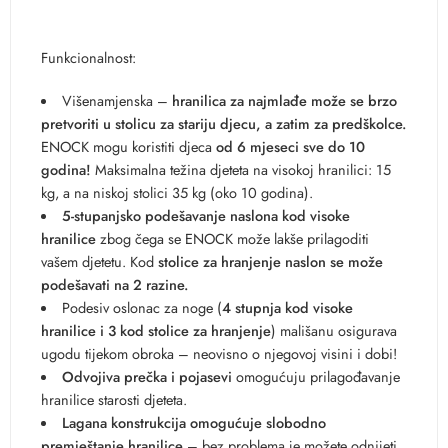
Funkcionalnost:
Višenamjenska –
hranilica za najmlađe može se brzo
pretvoriti u stolicu za stariju djecu, a zatim za predškolce.
ENOCK mogu koristiti djeca
od 6 mjeseci sve do 10
godina!
Maksimalna težina djeteta na visokoj hranilici: 15
kg, a na niskoj stolici 35 kg (oko 10 godina).
5-stupanjsko podešavanje naslona kod visoke
hranilice
zbog čega se ENOCK može lakše prilagoditi
vašem djetetu. Kod
stolice za hranjenje naslon se može
podešavati na 2 razine.
Podesiv oslonac za noge (
4 stupnja kod visoke
hranilice i 3 kod stolice za hranjenje
) mališanu osigurava
ugodu tijekom obroka – neovisno o njegovoj visini i dobi!
Odvojiva prečka i pojasevi
omogućuju prilagođavanje
hranilice starosti djeteta.
Lagana konstrukcija omogućuje slobodno
premještanje hranilice
– bez problema je možete odnijeti