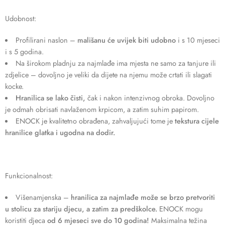
Udobnost:
Profilirani naslon –
mališanu će uvijek biti udobno
i s 10 mjeseci
i s 5 godina.
Na širokom pladnju za najmlađe ima mjesta ne samo za tanjure ili
zdjelice – dovoljno je veliki da dijete na njemu može crtati ili slagati
kocke.
Hranilica se lako čisti,
čak i nakon intenzivnog obroka. Dovoljno
je odmah obrisati navlaženom krpicom, a zatim suhim papirom.
ENOCK je kvalitetno obrađena, zahvaljujući tome je
tekstura cijele
hranilice glatka i ugodna na dodir.
Funkcionalnost:
Višenamjenska –
hranilica za najmlađe može se brzo pretvoriti
u stolicu za stariju djecu, a zatim za predškolce.
ENOCK mogu
koristiti djeca
od 6 mjeseci sve do 10 godina!
Maksimalna težina