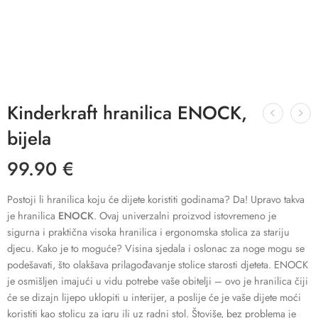
Kinderkraft hranilica ENOCK,
bijela
99.90
€
Postoji li hranilica koju će dijete koristiti godinama? Da! Upravo takva
je hranilica
ENOCK
. Ovaj univerzalni proizvod istovremeno je
sigurna i praktična visoka hranilica i ergonomska stolica za stariju
djecu. Kako je to moguće? Visina sjedala i oslonac za noge mogu se
podešavati, što olakšava prilagođavanje stolice starosti djeteta. ENOCK
je osmišljen imajući u vidu potrebe vaše obitelji – ovo je hranilica čiji
će se dizajn lijepo uklopiti u interijer, a poslije će je vaše dijete moći
koristiti kao stolicu za igru ili uz radni stol. Štoviše, bez problema je