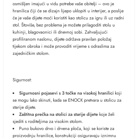
osmišljen imajući u vidu potrebe vaše obitelji – ovo je
hranilica čiji će se dizajn lijepo uklopiti u interijer, a poslije
će je vaše dijete moći koristiti kao stolicu za igru ili uz radni
stol. Štoviše, bez problema je možete prilagoditi stolu u
kuhinji, blagovaonici ili dnevnoj sobi. Zahvaljujući
profiliranom naslonu, dijete održava pravilan položaj
tijekom obroka i može provoditi vrijeme s odraslima za
zajedničkim stolom.
Sigurnost:
Sigurnosni pojasevi s 3 točke na visokoj hranilici
koji
se mogu lako skinuti, kada se ENOCK pretvara u stolicu za
starije dijete.
Zaštitna prečka na stolici za starije dijete
koje želi
sjediti s roditeljima za visokim stolom.
Puno bukovo drvo i drvena ploča, koji se koriste za
proizvodnju hranilice, konstrukciji osiguravaju iznimnu