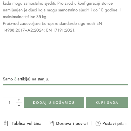
kada mogu samostalno sjediti. Proizvod u konfiguraciji stolice
namijenjen je djeci koja mogu samostalno sjediti i do 10 godine ili
maksimalne težine 35 kg.
Proizvod zadovoljava Europske standarde sigurnosti EN
14988:2017+A2:2024; EN 17191:2021.
Samo
3
artikl(a) na stanju.
+
DODAJ U KOŠARICU
KUPI SADA
−
Tablica veličina
Dostava i povrat
Postavi pitanje