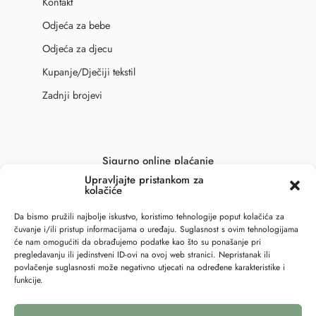
Kontakt
Odjeća za bebe
Odjeća za djecu
Kupanje/Dječiji tekstil
Zadnji brojevi
Sigurno online plaćanje
Upravljajte pristankom za
kolačiće
Da bismo pružili najbolje iskustvo, koristimo tehnologije poput kolačića za
čuvanje i/ili pristup informacijama o uređaju. Suglasnost s ovim tehnologijama
će nam omogućiti da obrađujemo podatke kao što su ponašanje pri
pregledavanju ili jedinstveni ID-ovi na ovoj web stranici. Nepristanak ili
povlačenje suglasnosti može negativno utjecati na određene karakteristike i
funkcije.