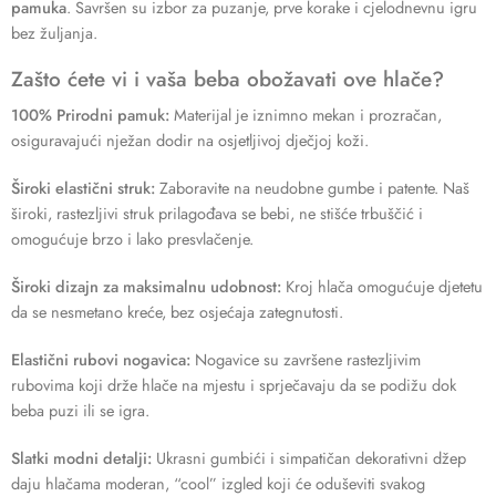
pamuka
. Savršen su izbor za puzanje, prve korake i cjelodnevnu igru
bez žuljanja.
Zašto ćete vi i vaša beba obožavati ove hlače?
100% Prirodni pamuk:
Materijal je iznimno mekan i prozračan,
osiguravajući nježan dodir na osjetljivoj dječjoj koži.
Široki elastični struk:
Zaboravite na neudobne gumbe i patente. Naš
široki, rastezljivi struk prilagođava se bebi, ne stišće trbuščić i
omogućuje brzo i lako presvlačenje.
Široki dizajn za maksimalnu udobnost:
Kroj hlača omogućuje djetetu
da se nesmetano kreće, bez osjećaja zategnutosti.
Elastični rubovi nogavica:
Nogavice su završene rastezljivim
rubovima koji drže hlače na mjestu i sprječavaju da se podižu dok
beba puzi ili se igra.
Slatki modni detalji:
Ukrasni gumbići i simpatičan dekorativni džep
daju hlačama moderan, “cool” izgled koji će oduševiti svakog