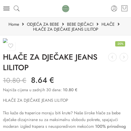
Home
ODJEĆA ZA BEBE
BEBE DJEČACI
HLAČE
HLAČE ZA DJEČAKE JEANS LILITOP
-20%
HLAČE ZA DJEČAKE JEANS
LILITOP
8.64
€
10.80
€
Najniža cijena u zadnjih 30 dana:
10.80
€
HLAČE ZA DJEČAKE JEANS LILITOP
Tko kaže da traperice moraju biti krute? Naše široke hlače za bebe
dječake dizajnirane su za maksimalnu slobodu pokreta, spajajući
moderan izgled trapera s neusporedivom mekoćom
100% prirodnog