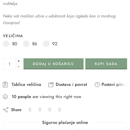
roditelja.
Neka vaš mališan uživa u udobnosti koja izgleda kao iz modnog
časopisa!
VELIČINA
80
86
92
+
DODAJ U KOŠARICU
KUPI SADA
−
Tablica veličina
Dostava i povrat
Postavi pitanje
10
people
are viewing this right now
Share
Sigurno plaćanje online