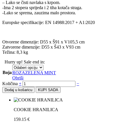
– Lako se čisti navlaka s krpom.
-Ima 2 stopera sprijeda i 2 tiha kotača straga.
-Lako se sprema, zauzima malo prostora.
Europske specifikacije: EN 14988:2017 + A1:2020
Otvorene dimenzije: D55 x Š91 x V105,5 cm
Zatvorene dimenzije: D55 x Š43 x V93 cm
Težina: 8,3 kg
Hurry up! Sale end in:
Boja
ROZA
ZELENA MINT
Obriši
Količina
+
−
Dodaj u košaricu
KUPI SADA
COOKIE HRANILICA
159.15
€