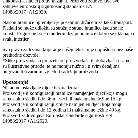
silikonski jastučići protiv klizanja. Proizvod zadovoljava sve
zahtjeve europskog sigurnosnog standarda EN
14988:2017+A1:2020.
Naslon hranilice opremljen je posebnim držačem za lakši transport.
Pladanj se može odložiti sa stražnje strane hranilice kada se ne
koristi. Prigušene boje i moderni dizajn hranilice dobro se uklapaju u
svaki interijer.
Sva prava zadržana: kopiranje našeg teksta nije dopušteno bez naše
prethodne dozvole.
*Slike proizvoda su preuzete od proizvođača ili dobavljača i samo
su ilustrativne prirode, te ne moraju nužno i u svim detaljima
odgovarati stvarnom izgledu i sadržaju proizvoda.
Upozorenje!
Nikad ne ostavljajte dijete bez nadzora!
Proizvod je u konfiguraciji hranilice namijenjen djeci koja mogu
samostalno sjediti i do 36 mjeseci ili maksimalne težine 15 kg.
Proizvod je u konfiguraciji stolice namijenjen djeci koja mogu
samostalno sjediti i do 12 godina ili maksimalne težine 40 kg.
Proizvod zadovoljava Europske standarde sigurnosti EN
14988:2017 +A1:2020.