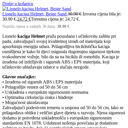
Dodaj u košaricu
Lionelo kaciga Helmet, Beige Sand
30.90
€
Izvorna cijena bila je:
30.90 €.
24.72
€
Trenutna cijena je: 24.72 €.
Najniža cijena u zadnjih 30 dana:
30.90
€
Lionelo
kaciga Helmet
pruža pouzdanu i učinkovitu zaštitu pri
padu, zahvaljujući svojoj kvalitetnoj izradi od materijala koji
apsorbiraju energiju udara. Prilagodljiva biciklistička kaciga
osmišljena je kako bi djeci osigurala dugotrajnu sigurnost tijekom
svakodnevne vožnje, bilo da su na biciklu ili romobilu. Kaciga je
izrađena od izdržljivih i sigurnih ABS i EPS materijala, koji
učinkovito ublažavaju udarce u slučaju nezgode.
Glavne značajke:
• Izrađena od sigurnih ABS i EPS materijala
• Prilagodljiv remen od 50 do 56 cm
• Usklađena s europskim sigurnosnim normama
• Optimalna cirkulacija zraka i hlađenje
• Mogućnost ukrašavanja
Zahvaljujući podesivom remenu u rasponu od 50 do 56 cm, lako se
prilagođava obliku i veličini glave djeteta u razvoju. Njena sigurnost
dodatno je potvrđena usklađenošću s europskim sigurnosnim
standardom EN 1078. Udobnost nošenja povećana je dodatnom