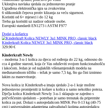
Uklonjiva navlaka sjedala za jednostavno pranje
Ugrađena elektronička igra sa zvukovima
6 silikonskih čepova protiv klizanja za veću sigurnost.
Koristiti od 6+ mjeseci i do 12 kg
Treba ga koristiti uz nadzor odrasle osobe.
Europski standardi EN1273 i ASTM F977
Dodaj u košaricu
Kinderkraft Kolica NEWLY 3u1 MINK PRO, classic black
329.90
€
Kinderkraft Newly
– moderna 3-u-1 kolica za djecu od rođenja do 22 kg, odnosno do
cca 4 godine starosti, koja će Vas oduševiti svojom funkcionalnošću
i lakoćom. Jedan je od najlakših višenamjenskih modela na
međunarodnom tržištu – težak je samo 7,5 kg, što ga čini iznimno
lakim za manevriranje.
Nova kolica iz Kinderkraft-a imaju sjedalo 2-u-1 koje možete
jednostavno promijeniti iz košare u kolica u samo nekoliko poteza.
Dječja kolica Kinderkraft Newly 3-u-1 sklapaju se zajedno s
pričvršćenim sjedalom – potreban je samo trenutak da pripremite
kolica za put. Dolazi s autosjedalicom MINK Pro 0-13 kg (40-75
cm) i univerzalnim adapterima zahvaljujući kojima autosjedalicu