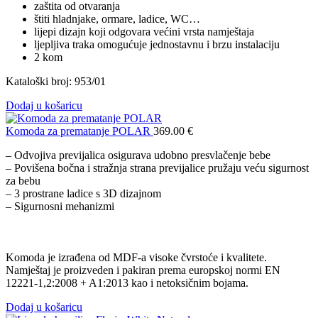
zaštita od otvaranja
štiti hladnjake, ormare, ladice, WC…
lijepi dizajn koji odgovara većini vrsta namještaja
ljepljiva traka omogućuje jednostavnu i brzu instalaciju
2 kom
Kataloški broj: 953/01
Dodaj u košaricu
Komoda za prematanje POLAR
369.00
€
– Odvojiva previjalica osigurava udobno presvlačenje bebe
– Povišena bočna i stražnja strana previjalice pružaju veću sigurnost
za bebu
– 3 prostrane ladice s 3D dizajnom
– Sigurnosni mehanizmi
Komoda je izrađena od MDF-a visoke čvrstoće i kvalitete.
Namještaj je proizveden i pakiran prema europskoj normi EN
12221-1,2:2008 + A1:2013 kao i netoksičnim bojama.
Dodaj u košaricu