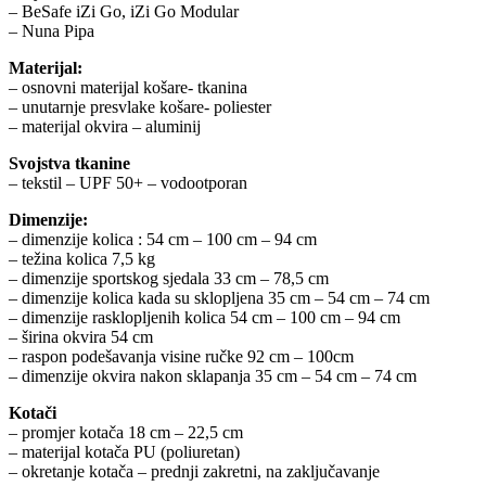
– BeSafe iZi Go, iZi Go Modular
– Nuna Pipa
Materijal:
– osnovni materijal košare- tkanina
– unutarnje presvlake košare- poliester
– materijal okvira – aluminij
Svojstva tkanine
– tekstil – UPF 50+ – vodootporan
Dimenzije:
– dimenzije kolica : 54 cm – 100 cm – 94 cm
– težina kolica 7,5 kg
– dimenzije sportskog sjedala 33 cm – 78,5 cm
– dimenzije kolica kada su sklopljena 35 cm – 54 cm – 74 cm
– dimenzije rasklopljenih kolica 54 cm – 100 cm – 94 cm
– širina okvira 54 cm
– raspon podešavanja visine ručke 92 cm – 100cm
– dimenzije okvira nakon sklapanja 35 cm – 54 cm – 74 cm
Kotači
– promjer kotača 18 cm – 22,5 cm
– materijal kotača PU (poliuretan)
– okretanje kotača – prednji zakretni, na zaključavanje