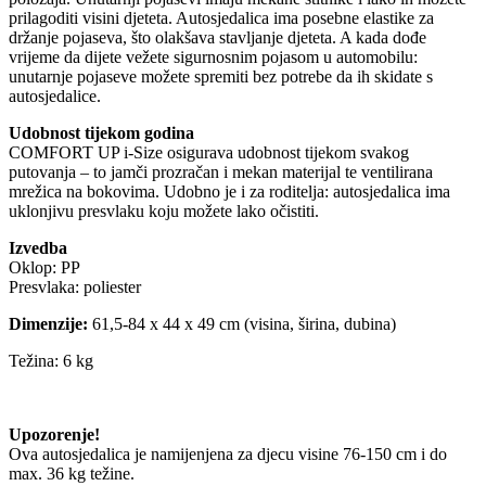
prilagoditi visini djeteta. Autosjedalica ima posebne elastike za
držanje pojaseva, što olakšava stavljanje djeteta. A kada dođe
vrijeme da dijete vežete sigurnosnim pojasom u automobilu:
unutarnje pojaseve možete spremiti bez potrebe da ih skidate s
autosjedalice.
Udobnost tijekom godina
COMFORT UP i-Size osigurava udobnost tijekom svakog
putovanja – to jamči prozračan i mekan materijal te ventilirana
mrežica na bokovima. Udobno je i za roditelja: autosjedalica ima
uklonjivu presvlaku koju možete lako očistiti.
Izvedba
Oklop: PP
Presvlaka: poliester
Dimenzije:
61,5-84 x 44 x 49 cm (visina, širina, dubina)
Težina: 6 kg
Upozorenje!
Ova autosjedalica je namijenjena za djecu visine 76-150 cm i do
max. 36 kg težine.