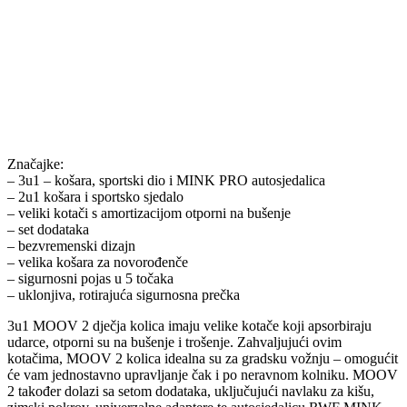
Značajke:
– 3u1 – košara, sportski dio i MINK PRO autosjedalica
– 2u1 košara i sportsko sjedalo
– veliki kotači s amortizacijom otporni na bušenje
– set dodataka
– bezvremenski dizajn
– velika košara za novorođenče
– sigurnosni pojas u 5 točaka
– uklonjiva, rotirajuća sigurnosna prečka
3u1 MOOV 2 dječja kolica imaju velike kotače koji apsorbiraju
udarce, otporni su na bušenje i trošenje. Zahvaljujući ovim
kotačima, MOOV 2 kolica idealna su za gradsku vožnju – omogućit
će vam jednostavno upravljanje čak i po neravnom kolniku. MOOV
2 također dolazi sa setom dodataka, uključujući navlaku za kišu,