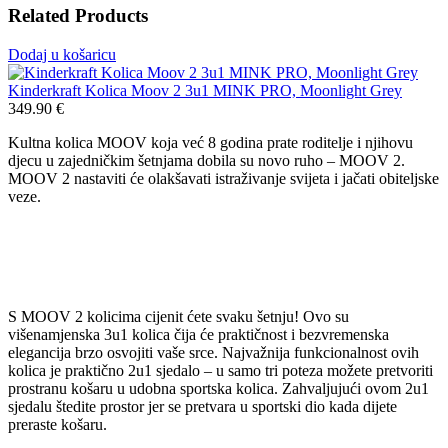
Related Products
Dodaj u košaricu
Kinderkraft Kolica Moov 2 3u1 MINK PRO, Moonlight Grey
349.90
€
Kultna kolica MOOV koja već 8 godina prate roditelje i njihovu
djecu u zajedničkim šetnjama dobila su novo ruho – MOOV 2.
MOOV 2 nastaviti će olakšavati istraživanje svijeta i jačati obiteljske
veze.
S MOOV 2 kolicima cijenit ćete svaku šetnju! Ovo su
višenamjenska 3u1 kolica čija će praktičnost i bezvremenska
elegancija brzo osvojiti vaše srce. Najvažnija funkcionalnost ovih
kolica je praktično 2u1 sjedalo – u samo tri poteza možete pretvoriti
prostranu košaru u udobna sportska kolica. Zahvaljujući ovom 2u1
sjedalu štedite prostor jer se pretvara u sportski dio kada dijete
preraste košaru.