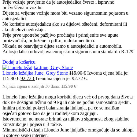
Prije vožnje provjerite da je autosjedalica čvrsto i ispravno
pričvršćena u vozilu.
Dijete za vrijeme vožnje mora biti vezano sigurnosnim pojasom u
autosjedalici.
Ne koristite autosjedalicu ako su dijelovi oštećeni, deformirani ili
ako dijelovi nedostaju.
Prije prve upotrebe pažljivo pročitajte i primijenite sve upute
proizvođača, priložene u pdf-u, u dokumentima.
Nikada ne ostavljajte dijete samo u autosjedalici u automobilu.
Autosjedalica udovoljava europskom sigurnosnom standardu R-129.
Dodaj u košaricu
Lionelo ležaljka June, Grey Stone
115.90
€
Izvorna cijena bila je:
115.90 €.
92.72
€
Trenutna cijena je: 92.72 €.
Najniža cijena u zadnjih 30 dana:
115.90
€
Lionelo June ležaljku mogu koristiti djeca već od prvog dana života
dok ne dostignu težinu od 9 kg ili dok ne počnu samostalno sjediti.
Imitira prirodni pokret balansiranja ljuljanja, pa će se mališan
osjećati gotovo kao da je u roditeljskom zagrljaju.
Istovremeno, ne morate brinuti za njihovu sigurnost, zbog stabilne
konstrukcije i pojasa u 3 točke.
Minimalistički dizajn Lionelo June ljuljačke omogućuje da se uklopi
u gotovo svaki interijer.