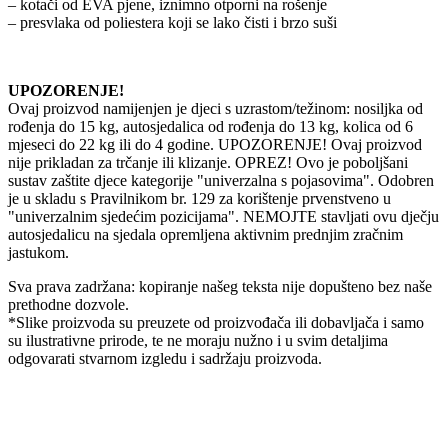
– kotači od EVA pjene, iznimno otporni na rošenje
– presvlaka od poliestera koji se lako čisti i brzo suši
UPOZORENJE!
Ovaj proizvod namijenjen je djeci s uzrastom/težinom: nosiljka od
rođenja do 15 kg, autosjedalica od rođenja do 13 kg, kolica od 6
mjeseci do 22 kg ili do 4 godine. UPOZORENJE! Ovaj proizvod
nije prikladan za trčanje ili klizanje. OPREZ! Ovo je poboljšani
sustav zaštite djece kategorije "univerzalna s pojasovima". Odobren
je u skladu s Pravilnikom br. 129 za korištenje prvenstveno u
"univerzalnim sjedećim pozicijama". NEMOJTE stavljati ovu dječju
autosjedalicu na sjedala opremljena aktivnim prednjim zračnim
jastukom.
Sva prava zadržana: kopiranje našeg teksta nije dopušteno bez naše
prethodne dozvole.
*Slike proizvoda su preuzete od proizvođača ili dobavljača i samo
su ilustrativne prirode, te ne moraju nužno i u svim detaljima
odgovarati stvarnom izgledu i sadržaju proizvoda.