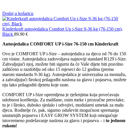
Dodaj u košaricu
Kinderkraft autosjedalica Comfort Up i-Size 9-36 kg (76-150 cm),
Black
89.90
€
Autosjedalica COMFORT UP i-Size 76-150 cm Kinderkraft
Ovo je COMFORT UP i-Size – autosjedalica za djecu od 76 do 150
cm visine. Autosjedalica zadovoljava najnoviji standard R129 i-Size.
Zahvaljujući njoj, možete biti sigurni da će Vaše dijete biti pravilno
zaštićeno u razdoblju od oko 15 mjeseci do 12 godina (prema
starom standardu 9-36 kg). Autosjedalica je univerzalna za montažu,
a zahvaljujući širokoj prilagodbi naslona za glavu i pojaseva, možete
nju lako prilagoditi djetetu koje raste.
COMFORT UP i-Size opremljena je rješenjima koja povećavaju
udobnost korištenja. Za mališane, osim meke i prozračne presvlake,
tu je i široko, duboko sjedalo i odvojivi, modularni umetak za malu
djecu. Roditelje će, pak, sigurno oduševiti mogućnost spremanja
unutarnjih pojaseva i EASY GROW SYSTEM koji omogućuje
istovremeno podešavanje naslona za glavu i pojaseva – i
to jednom
rukom!