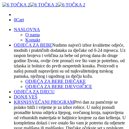
0
Cart
NASLOVNA
O nama
Kontakt
ODJEĆA ZA BEBE
Nudimo najveći izbor kvalitetne odjeće,
modnih i praktičnih dodataka za dječake od 0-24 mjeseca. Uz
raspon brojeva i veličina za bebe od prvog dana do druge
godine života, ovdje ćete pronaći sve što vam je potrebno, od
izlaska iz bolnice do prvih nespretnih koraka. Proizvodi u
našoj ponudi napravljeni su od najkvalitetnijeg turskog
pamuka, nježnog i ugodnog za dječju kožu.
ODJEĆA ZA BEBE DJEČAKE
ODJEĆA ZA BEBE DJEVOJČICE
ODJEĆA ZA DJECU
DONJI VEŠ
KRSNI/SVEČANI PROGRAM
Prvi dan za pamćenje se
polako bliži i vrijeme je za izbor robice. U našoj ponudi
pronađite krsna odijelca lijepog, svečanog kroja, napravljena
od vrhunskih materijala te haljinice krojene za dan krštenja. U
kompletima dolazi i sve ostalo što vam je potreno da odjenete
svog mališana ili mališanku. Dječake očekuje set s prslukom,