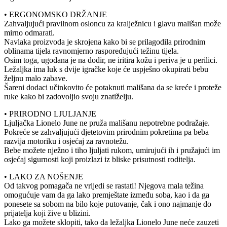
• ERGONOMSKO DRŽANJE
Zahvaljujući pravilnom osloncu za kralježnicu i glavu mališan može
mirno odmarati.
Navlaka proizvoda je skrojena kako bi se prilagodila prirodnim
oblinama tijela ravnomjerno raspoređujući težinu tijela.
Osim toga, ugodana je na dodir, ne iritira kožu i periva je u perilici.
Ležaljka ima luk s dvije igračke koje će uspješno okupirati bebu
željnu malo zabave.
Šareni dodaci učinkovito će potaknuti mališana da se kreće i proteže
ruke kako bi zadovoljio svoju znatiželju.
• PRIRODNO LJULJANJE
Ljuljačka Lionelo June ne pruža mališanu nepotrebne podražaje.
Pokreće se zahvaljujući djetetovim prirodnim pokretima pa beba
razvija motoriku i osjećaj za ravnotežu.
Bebe možete nježno i tiho ljuljati rukom, umirujući ih i pružajući im
osjećaj sigurnosti koji proizlazi iz bliske prisutnosti roditelja.
• LAKO ZA NOŠENJE
Od takvog pomagača ne vrijedi se rastati! Njegova mala težina
omogućuje vam da ga lako premještate između soba, kao i da ga
ponesete sa sobom na bilo koje putovanje, čak i ono najmanje do
prijatelja koji žive u blizini.
Lako ga možete sklopiti, tako da ležaljka Lionelo June neće zauzeti