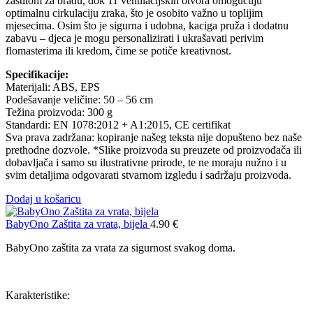
zaštitom za bradu, dok 11 ventilacijskih otvora omogućuju
optimalnu cirkulaciju zraka, što je osobito važno u toplijim
mjesecima. Osim što je sigurna i udobna, kaciga pruža i dodatnu
zabavu – djeca je mogu personalizirati i ukrašavati perivim
flomasterima ili kredom, čime se potiče kreativnost.
Specifikacije:
Materijali: ABS, EPS
Podešavanje veličine: 50 – 56 cm
Težina proizvoda: 300 g
Standardi: EN 1078:2012 + A1:2015, CE certifikat
Sva prava zadržana: kopiranje našeg teksta nije dopušteno bez naše
prethodne dozvole. *Slike proizvoda su preuzete od proizvođača ili
dobavljača i samo su ilustrativne prirode, te ne moraju nužno i u
svim detaljima odgovarati stvarnom izgledu i sadržaju proizvoda.
Dodaj u košaricu
BabyOno Zaštita za vrata, bijela
4.90
€
BabyOno zaštita za vrata za sigurnost svakog doma.
Karakteristike: