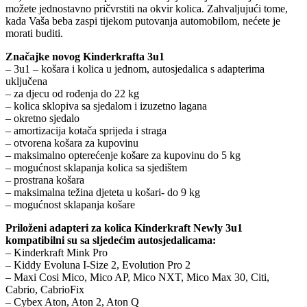
možete jednostavno pričvrstiti na okvir kolica. Zahvaljujući tome,
kada Vaša beba zaspi tijekom putovanja automobilom, nećete je
morati buditi.
Značajke novog Kinderkrafta 3u1
– 3u1 – košara i kolica u jednom, autosjedalica s adapterima
uključena
– za djecu od rođenja do 22 kg
– kolica sklopiva sa sjedalom i izuzetno lagana
– okretno sjedalo
– amortizacija kotača sprijeda i straga
– otvorena košara za kupovinu
– maksimalno opterećenje košare za kupovinu do 5 kg
– mogućnost sklapanja kolica sa sjedištem
– prostrana košara
– maksimalna težina djeteta u košari- do 9 kg
– mogućnost sklapanja košare
Priloženi adapteri za kolica Kinderkraft Newly 3u1
kompatibilni su sa sljedećim autosjedalicama:
– Kinderkraft Mink Pro
– Kiddy Evoluna I-Size 2, Evolution Pro 2
– Maxi Cosi Mico, Mico AP, Mico NXT, Mico Max 30, Citi,
Cabrio, CabrioFix
– Cybex Aton, Aton 2, Aton Q