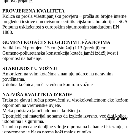
njihovo prljanje.
PROVJERENA KVALITETA
Kolica su prošla višestupanjsku provjeru – prošla su brojne interne
preglede i testove u neovisnom certifikacijskom laboratoriju – SGS.
Potpuna usklađenost s europskim sigurnosnim standardom EN
1888.
GUMENI KOTAČI S KUGLIČNIM LEŽAJEVIMA
Veliki kotači promjera 15 cm (stražnji) i 13 (prednji) cm.
Gumeno-poliuretanska konstrukcija kotača jamči izdržljivost i
otpornost na habanje.
STABILNOST U VOŽNJI
Amortizeri na svim kotačima smanjuju udarce na neravnim
površinama.
Udobna kočnica jamči savršenu kontrolu vožnje
NAJVIŠA KVALITETA IZRADE
Traka za glavu i ručka presvučeni su visokokvalitetnom eko kožom
otpornom na vremenske uvjete.
Meka podstava jamči udobnost korištenja.
Upotrijebljeni materijal ne samo da izgleda izvrsno, već čini kolica
-20%
-20%
-20%
-20%
Limited
Limited
Limited
Limited
udobnima i sigurnima.
Tkanina povećane debljine vrlo je otporna na habanje i istezanje, a
istovremeno je blaga prema koži malog putnika.