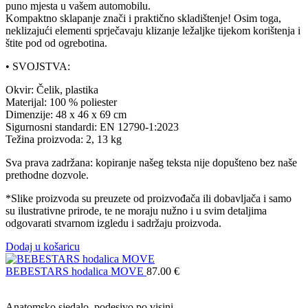
puno mjesta u vašem automobilu.
Kompaktno sklapanje znači i praktično skladištenje! Osim toga,
neklizajući elementi sprječavaju klizanje ležaljke tijekom korištenja i
štite pod od ogrebotina.
• SVOJSTVA:
Okvir: Čelik, plastika
Materijal: 100 % poliester
Dimenzije: 48 x 46 x 69 cm
Sigurnosni standardi: EN 12790-1:2023
Težina proizvoda: 2, 13 kg
Sva prava zadržana: kopiranje našeg teksta nije dopušteno bez naše
prethodne dozvole.
*Slike proizvoda su preuzete od proizvođača ili dobavljača i samo
su ilustrativne prirode, te ne moraju nužno i u svim detaljima
odgovarati stvarnom izgledu i sadržaju proizvoda.
Dodaj u košaricu
BEBESTARS hodalica MOVE
87.00
€
Anatomsko sjedalo, podesivo po visini