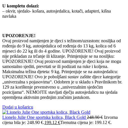
U kompletu dolazi:
– okvir, sjedalo- košara, autosjedalica, kotači, adapteri, kišna
navlaka
UPOZORENJE!
Ovaj proizvod namijenjen je djeci s težinom/uzrastom: nosiljka od
rođenja do 9 kg, autosjedalica od rođenja do 13 kg, kolica od 6
mjeseci do 22 kg ili do 4 godine. UPOZORENJE! Ovaj proizvod
nije prikladan za trčanje ili klizanje. Primjenjuje se na nosiljku:
UPOZORENJE! Ovaj proizvod namijenjen je djeci koja ne mogu
samostalno sjediti, prevrtati se ili podizati na ruke i koljena.
Maksimalna težina djeteta: 9 kg. Primjenjuje se na autosjedalicu:
UPOZORENJE! Ovo je poboljšani sustav zaštite djece kategorije
„univerzalna s pojasovima“. Odobren je u skladu s Pravilnikom br.
129 za korištenje prvenstveno u „univerzalnim sjedećim
pozicijama“. NEMOJTE stavljati dječju autosjedalicu na sjedala
opremljena aktivnim prednjim zračnim jastukom.
Dodaj u košaricu
Lionelo Julie One sportska kolica, Black Gold
248.90
€
Izvorna
cijena bila je: 248.90 €.
199.12
€
Trenutna cijena je: 199.12 €.