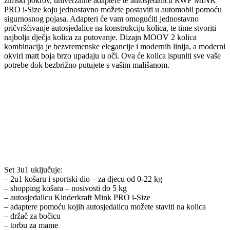
zimski pokrov, univerzalne adaptere te autosjedalicu RWF MINK
PRO i-Size koju jednostavno možete postaviti u automobil pomoću
sigurnosnog pojasa. Adapteri će vam omogućiti jednostavno
pričvršćivanje autosjedalice na konstrukciju kolica, te time stvoriti
najbolja dječja kolica za putovanje. Dizajn MOOV 2 kolica
kombinacija je bezvremenske elegancije i modernih linija, a moderni
okviri matt boja brzo upadaju u oči. Ova će kolica ispuniti sve vaše
potrebe dok bezbrižno putujete s vašim mališanom.
Set 3u1 uključuje:
– 2u1 košaru i sportski dio – za djecu od 0-22 kg
– shopping košara – nosivosti do 5 kg
– autosjedalicu Kinderkraft Mink PRO i-Size
– adaptere pomoću kojih autosjedalicu možete staviti na kolica
– držač za bočicu
– torbu za mame