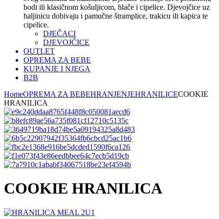
bodi ili klasičnom košuljicom, hlače i cipelice. Djevojčice uz
haljinicu dobivaju i pamučne štramplice, trakicu ili kapica te
cipelice.
DJEČACI
DJEVOJČICE
OUTLET
OPREMA ZA BEBE
KUPANJE I NJEGA
B2B
Home
OPREMA ZA BEBE
HRANJENJE
HRANILICE
COOKIE
HRANILICA
COOKIE HRANILICA