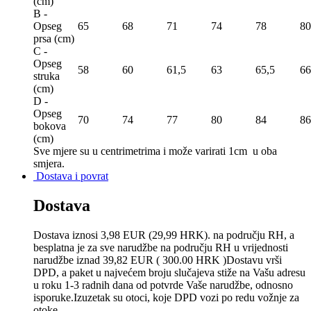
(сm)
B -
Opseg
65
68
71
74
78
80
prsa (сm)
C -
Opseg
58
60
61,5
63
65,5
66
struka
(сm)
D -
Opseg
70
74
77
80
84
86
bokova
(сm)
Sve mjere su u centrimetrima
i može varirati 1cm u oba
smjera.
Dostava i povrat
Dostava
Dostava iznosi 3,98 EUR (29,99 HRK). na području RH, a
besplatna je za sve narudžbe na području RH u vrijednosti
narudžbe iznad 39,82 EUR ( 300.00 HRK )Dostavu vrši
DPD, a paket u najvećem broju slučajeva stiže na Vašu adresu
u roku 1-3 radnih dana od potvrde Vaše narudžbe, odnosno
isporuke.Izuzetak su otoci, koje DPD vozi po redu vožnje za
otoke.