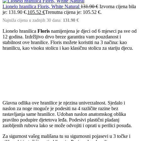
Lionelo hranilica Floris, White Natural
131.90
€
Izvorna cijena bila
je: 131.90 €.
105.52
€
Trenutna cijena je: 105.52 €.
Najniža cijena u zadnjih 30 dana:
131.90
€
Lionelo hranilica
Floris
namijenjena je djeci od 6 mjeseci pa sve od
12 godina. Izdržljivo drvo breze garantira vam pouzdanost i
stabilnost ove hranilice. Floris možete koristiti na 3 načina: kao
hranilicu, kao visoku stolicu i kao klasičnu stolicu za stariju djecu.
Glavna odlika ove hranilice je njezina univerzalnost. Sjedalo i
naslon za noge moguće je podesiti na 4 različite razine bez
rastavljanja same hranilice. Udoban naslon anatomskog oblika
pravilno podupire djetetova leđa. Podesivi plastični pladanj
zaobljenih rubova lako se može odvojiti i oprati u perilici posuđa.
Za sigurnost vašeg mališana tu su sigurnosni pojasevi u 3 točke i