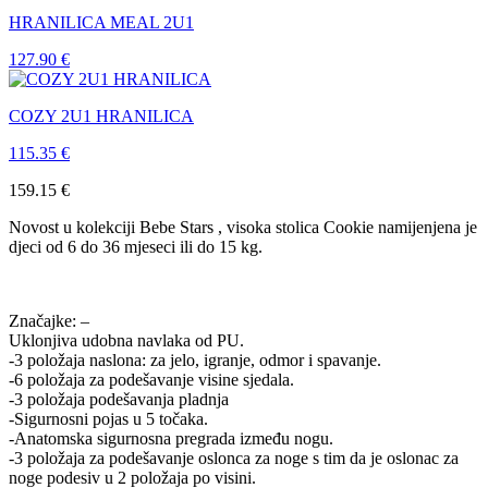
HRANILICA MEAL 2U1
127.90
€
COZY 2U1 HRANILICA
115.35
€
159.15
€
Novost u kolekciji Bebe Stars , visoka stolica Cookie namijenjena je
djeci od 6 do 36 mjeseci ili do 15 kg.
Značajke: –
Uklonjiva udobna navlaka od PU.
-3 položaja naslona: za jelo, igranje, odmor i spavanje.
-6 položaja za podešavanje visine sjedala.
-3 položaja podešavanja pladnja
-Sigurnosni pojas u 5 točaka.
-Anatomska sigurnosna pregrada između nogu.
-3 položaja za podešavanje oslonca za noge s tim da je oslonac za
noge podesiv u 2 položaja po visini.