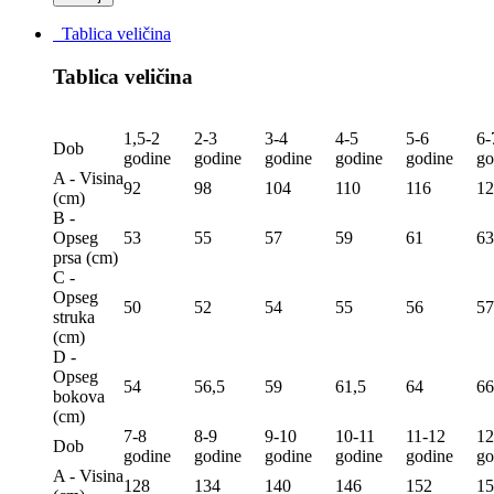
Tablica veličina
Tablica veličina
1,5-2
2-3
3-4
4-5
5-6
6-
Dob
godine
godine
godine
godine
godine
go
A - Visina
92
98
104
110
116
12
(сm)
B -
Opseg
53
55
57
59
61
63
prsa (сm)
C -
Opseg
50
52
54
55
56
57
struka
(сm)
D -
Opseg
54
56,5
59
61,5
64
66
bokova
(сm)
7-8
8-9
9-10
10-11
11-12
12
Dob
godine
godine
godine
godine
godine
go
A - Visina
128
134
140
146
152
15