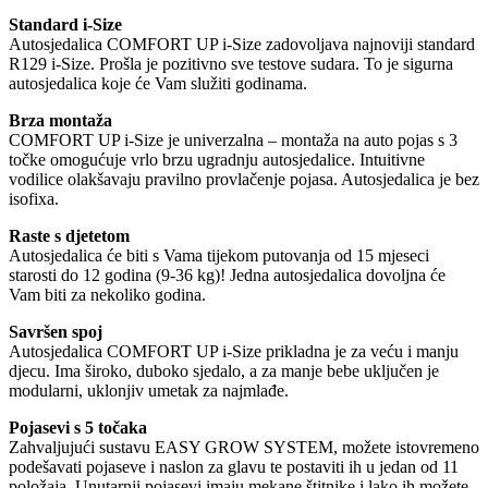
Standard i-Size
Autosjedalica COMFORT UP i-Size zadovoljava najnoviji standard
R129 i-Size. Prošla je pozitivno sve testove sudara. To je sigurna
autosjedalica koje će Vam služiti godinama.
Brza montaža
COMFORT UP i-Size je univerzalna – montaža na auto pojas s 3
točke omogućuje vrlo brzu ugradnju autosjedalice. Intuitivne
vodilice olakšavaju pravilno provlačenje pojasa. Autosjedalica je bez
isofixa.
Raste s djetetom
Autosjedalica će biti s Vama tijekom putovanja od 15 mjeseci
starosti do 12 godina (9-36 kg)! Jedna autosjedalica dovoljna će
Vam biti za nekoliko godina.
Savršen spoj
Autosjedalica COMFORT UP i-Size prikladna je za veću i manju
djecu. Ima široko, duboko sjedalo, a za manje bebe uključen je
modularni, uklonjiv umetak za najmlađe.
Pojasevi s 5 točaka
Zahvaljujući sustavu EASY GROW SYSTEM, možete istovremeno
podešavati pojaseve i naslon za glavu te postaviti ih u jedan od 11
položaja. Unutarnji pojasevi imaju mekane štitnike i lako ih možete