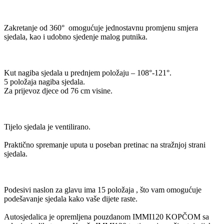
Zakretanje od 360° omogućuje jednostavnu promjenu smjera
sjedala, kao i udobno sjedenje malog putnika.
Kut nagiba sjedala u prednjem položaju – 108°-121°.
5 položaja nagiba sjedala.
Za prijevoz djece od 76 cm visine.
Tijelo sjedala je ventilirano.
Praktično spremanje uputa u poseban pretinac na stražnjoj strani
sjedala.
Podesivi naslon za glavu ima 15 položaja , što vam omogućuje
podešavanje sjedala kako vaše dijete raste.
Autosjedalica je opremljena pouzdanom IMMI120 KOPČOM sa