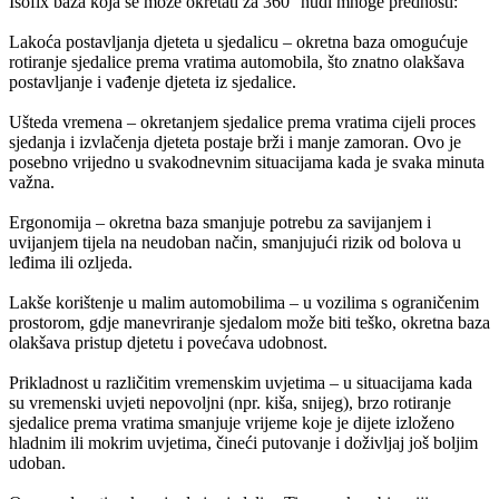
Isofix baza koja se može okretati za 360° nudi mnoge prednosti:
Lakoća postavljanja djeteta u sjedalicu – okretna baza omogućuje
rotiranje sjedalice prema vratima automobila, što znatno olakšava
postavljanje i vađenje djeteta iz sjedalice.
Ušteda vremena – okretanjem sjedalice prema vratima cijeli proces
sjedanja i izvlačenja djeteta postaje brži i manje zamoran. Ovo je
posebno vrijedno u svakodnevnim situacijama kada je svaka minuta
važna.
Ergonomija – okretna baza smanjuje potrebu za savijanjem i
uvijanjem tijela na neudoban način, smanjujući rizik od bolova u
leđima ili ozljeda.
Lakše korištenje u malim automobilima – u vozilima s ograničenim
prostorom, gdje manevriranje sjedalom može biti teško, okretna baza
olakšava pristup djetetu i povećava udobnost.
Prikladnost u različitim vremenskim uvjetima – u situacijama kada
su vremenski uvjeti nepovoljni (npr. kiša, snijeg), brzo rotiranje
sjedalice prema vratima smanjuje vrijeme koje je dijete izloženo
hladnim ili mokrim uvjetima, čineći putovanje i doživljaj još boljim
udoban.