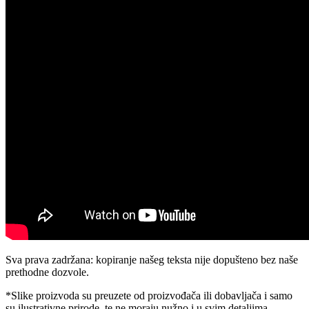
Sva prava zadržana: kopiranje našeg teksta nije dopušteno bez naše
prethodne dozvole.
*Slike proizvoda su preuzete od proizvođača ili dobavljača i samo
su ilustrativne prirode, te ne moraju nužno i u svim detaljima