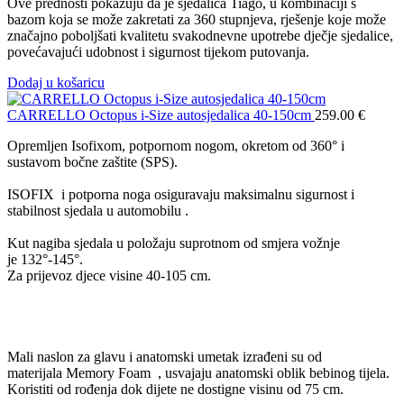
Ove prednosti pokazuju da je sjedalica Tiago, u kombinaciji s
bazom koja se može zakretati za 360 stupnjeva, rješenje koje može
značajno poboljšati kvalitetu svakodnevne upotrebe dječje sjedalice,
povećavajući udobnost i sigurnost tijekom putovanja.
Dodaj u košaricu
CARRELLO Octopus i-Size autosjedalica 40-150cm
259.00
€
Opremljen Isofixom, potpornom nogom, okretom od 360° i
sustavom bočne zaštite (SPS).
ISOFIX i potporna noga osiguravaju maksimalnu sigurnost i
stabilnost sjedala u automobilu .
Kut nagiba sjedala u položaju suprotnom od smjera vožnje
je 132°-145°.
Za prijevoz djece visine 40-105 cm.
Mali naslon za glavu i anatomski umetak izrađeni su od
materijala Memory Foam , usvajaju anatomski oblik bebinog tijela.
Koristiti od rođenja dok dijete ne dostigne visinu od 75 cm.