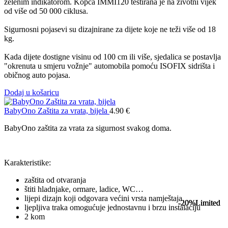
zelenim indikatorom. Kopča IMMI120 testirana je na životni vijek
od više od 50 000 ciklusa.
Sigurnosni pojasevi su dizajnirane za dijete koje ne teži više od 18
kg.
Kada dijete dostigne visinu od 100 cm ili više, sjedalica se postavlja
"okrenuta u smjeru vožnje" automobila pomoću ISOFIX sidrišta i
običnog auto pojasa.
Dodaj u košaricu
BabyOno Zaštita za vrata, bijela
4.90
€
BabyOno zaštita za vrata za sigurnost svakog doma.
Karakteristike:
zaštita od otvaranja
štiti hladnjake, ormare, ladice, WC…
lijepi dizajn koji odgovara većini vrsta namještaja
-20%
-20%
-20%
Limited
Limited
Limited
ljepljiva traka omogućuje jednostavnu i brzu instalaciju
2 kom