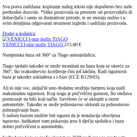
Sva prava zadržana: kopiranje našeg teksta nije dopušteno bez naše
prethodne dozvole. *Slike proizvoda su preuzete od proizvođača ili
dobavljača i samo su ilustrativne prirode, te ne moraju nužno i u
svim detaljima odgovarati stvarnom izgledu i sadržaju proizvoda.
Dodaj u košaricu
VENICCI I-size isofix TIAGO
215.00
€
Namjenska baza od 360° za Tiago autosjedalicu.
Tiago sjedalo također se može montirati na bazu koja se okreće za
360°, što svakodnevno korištenje čini još lakšim. Radi sigurnosti
baza je također usklađena s i-Size (ECE R129/03).
Ali to nije sve, uključili smo dodatnu stražnju barijeru koja nudi
maksimalnu sigurnost. Kraj nogu je pričvršćen gumom, što otežava
pomicanje na bilo koji način. Savršeno će se uklopiti u razne
automobile. Također se može jednostavno ukloniti za jednostavno
pohranjivanje baze.
S našom bazom možete biti sigurni da je instalacija obavljena
ispravno. Indikatori vam pokazuju jesu li dječja sjedalica i baza
dobro pričvršćeni u automobilu.