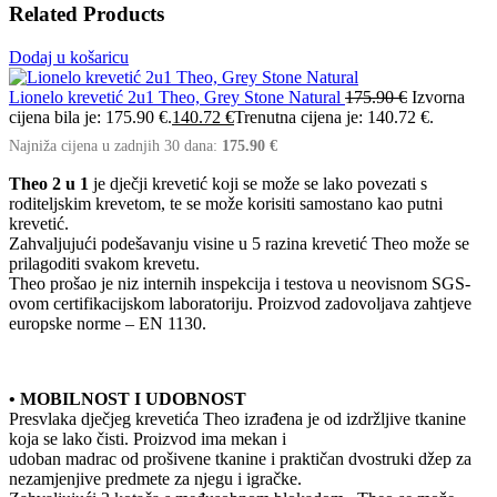
Related Products
Dodaj u košaricu
Lionelo krevetić 2u1 Theo, Grey Stone Natural
175.90
€
Izvorna
cijena bila je: 175.90 €.
140.72
€
Trenutna cijena je: 140.72 €.
Najniža cijena u zadnjih 30 dana:
175.90
€
Theo 2 u 1
je dječji krevetić koji se može se lako povezati s
roditeljskim krevetom, te se može korisiti samostano kao putni
krevetić.
Zahvaljujući podešavanju visine u 5 razina krevetić Theo može se
prilagoditi svakom krevetu.
Theo prošao je niz internih inspekcija i testova u neovisnom SGS-
ovom certifikacijskom laboratoriju. Proizvod zadovoljava zahtjeve
europske norme – EN 1130.
• MOBILNOST I UDOBNOST
Presvlaka dječjeg krevetića Theo izrađena je od izdržljive tkanine
koja se lako čisti. Proizvod ima mekan i
udoban madrac od prošivene tkanine i praktičan dvostruki džep za
nezamjenjive predmete za njegu i igračke.