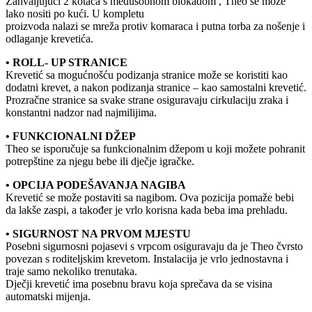
Zahvaljujući 2 kotača s međusobnom blokadom , Theo se može
lako nositi po kući. U kompletu
proizvoda nalazi se mreža protiv komaraca i putna torba za nošenje i
odlaganje krevetića.
• ROLL- UP STRANICE
Krevetić sa mogućnošću podizanja stranice može se koristiti kao
dodatni krevet, a nakon podizanja stranice – kao samostalni krevetić.
Prozračne stranice sa svake strane osiguravaju cirkulaciju zraka i
konstantni nadzor nad najmilijima.
• FUNKCIONALNI DŽEP
Theo se isporučuje sa funkcionalnim džepom u koji možete pohranit
potrepštine za njegu bebe ili dječje igračke.
• OPCIJA PODEŠAVANJA NAGIBA
Krevetić se može postaviti sa nagibom. Ova pozicija pomaže bebi
da lakše zaspi, a također je vrlo korisna kada beba ima prehladu.
• SIGURNOST NA PRVOM MJESTU
Posebni sigurnosni pojasevi s vrpcom osiguravaju da je Theo čvrsto
povezan s roditeljskim krevetom. Instalacija je vrlo jednostavna i
traje samo nekoliko trenutaka.
Dječji krevetić ima posebnu bravu koja sprečava da se visina
automatski mijenja.