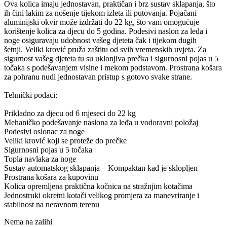
Ova kolica imaju jednostavan, praktičan i brz sustav sklapanja, što
ih čini lakim za nošenje tijekom izleta ili putovanja. Pojačani
aluminijski okvir može izdržati do 22 kg, što vam omogućuje
korištenje kolica za djecu do 5 godina. Podesivi naslon za leđa i
noge osiguravaju udobnost vašeg djeteta čak i tijekom dugih
šetnji. Veliki krović pruža zaštitu od svih vremenskih uvjeta. Za
sigurnost vašeg djeteta tu su uklonjiva prečka i sigurnosni pojas u 5
točaka s podešavanjem visine i mekom podstavom. Prostrana košara
za pohranu nudi jednostavan pristup s gotovo svake strane.
Tehnički podaci:
Prikladno za djecu od 6 mjeseci do 22 kg
Mehaničko podešavanje naslona za leđa u vodoravni položaj
Podesivi oslonac za noge
Veliki krović koji se proteže do prečke
Sigurnosni pojas u 5 točaka
Topla navlaka za noge
Sustav automatskog sklapanja – Kompaktan kad je sklopljen
Prostrana košara za kupovinu
Kolica opremljena praktična kočnica na stražnjim kotačima
Jednostruki okretni kotači velikog promjera za manevriranje i
stabilnost na neravnom terenu
Nema na zalihi