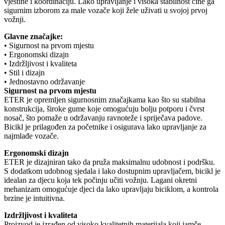
vještine i koordinaciju. Lako upravljanje i visoka stabilnost čine ga
sigurnim izborom za male vozače koji žele uživati u svojoj prvoj
vožnji.
Glavne značajke:
• Sigurnost na prvom mjestu
• Ergonomski dizajn
• Izdržljivost i kvaliteta
• Stil i dizajn
• Jednostavno održavanje
Sigurnost na prvom mjestu
ETER je opremljen sigurnosnim značajkama kao što su stabilna
konstrukcija, široke gume koje omogućuju bolju potporu i čvrst
nosač, što pomaže u održavanju ravnoteže i spriječava padove.
Bicikl je prilagođen za početnike i osigurava lako upravljanje za
najmlađe vozače.
Ergonomski dizajn
ETER je dizajniran tako da pruža maksimalnu udobnost i podršku.
S dodatkom udobnog sjedala i lako dostupnim upravljačem, bicikl je
idealan za djecu koja tek počinju učiti vožnju. Lagani okretni
mehanizam omogućuje djeci da lako upravljaju biciklom, a kontrola
brzine je intuitivna.
Izdržljivost i kvaliteta
Proizvod je izrađen od visoko kvalitetnih materijala koji jamče