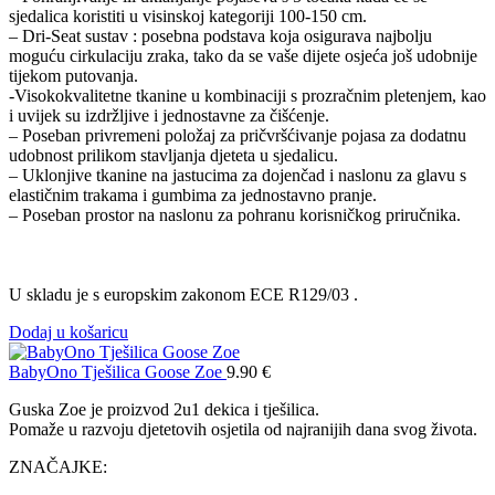
sjedalica koristiti u visinskoj kategoriji 100-150 cm.
– Dri-Seat sustav : posebna podstava koja osigurava najbolju
moguću cirkulaciju zraka, tako da se vaše dijete osjeća još udobnije
tijekom putovanja.
-Visokokvalitetne tkanine u kombinaciji s prozračnim pletenjem, kao
i uvijek su izdržljive i jednostavne za čišćenje.
– Poseban privremeni položaj za pričvršćivanje pojasa za dodatnu
udobnost prilikom stavljanja djeteta u sjedalicu.
– Uklonjive tkanine na jastucima za dojenčad i naslonu za glavu s
elastičnim trakama i gumbima za jednostavno pranje.
– Poseban prostor na naslonu za pohranu korisničkog priručnika.
U skladu je s europskim zakonom ECE R129/03 .
Dodaj u košaricu
BabyOno Tješilica Goose Zoe
9.90
€
Guska Zoe je proizvod 2u1 dekica i tješilica.
Pomaže u razvoju djetetovih osjetila od najranijih dana svog života.
ZNAČAJKE: