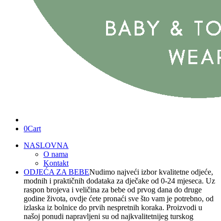
0
Cart
NASLOVNA
O nama
Kontakt
ODJEĆA ZA BEBE
Nudimo najveći izbor kvalitetne odjeće,
modnih i praktičnih dodataka za dječake od 0-24 mjeseca. Uz
raspon brojeva i veličina za bebe od prvog dana do druge
godine života, ovdje ćete pronaći sve što vam je potrebno, od
izlaska iz bolnice do prvih nespretnih koraka. Proizvodi u
našoj ponudi napravljeni su od najkvalitetnijeg turskog