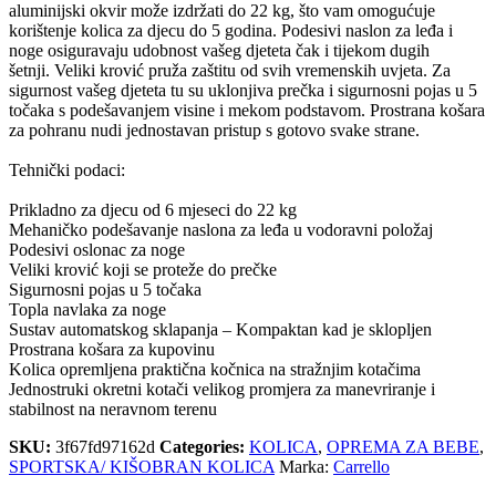
aluminijski okvir može izdržati do 22 kg, što vam omogućuje
korištenje kolica za djecu do 5 godina. Podesivi naslon za leđa i
noge osiguravaju udobnost vašeg djeteta čak i tijekom dugih
šetnji. Veliki krović pruža zaštitu od svih vremenskih uvjeta. Za
sigurnost vašeg djeteta tu su uklonjiva prečka i sigurnosni pojas u 5
točaka s podešavanjem visine i mekom podstavom. Prostrana košara
za pohranu nudi jednostavan pristup s gotovo svake strane.
Tehnički podaci:
Prikladno za djecu od 6 mjeseci do 22 kg
Mehaničko podešavanje naslona za leđa u vodoravni položaj
Podesivi oslonac za noge
Veliki krović koji se proteže do prečke
Sigurnosni pojas u 5 točaka
Topla navlaka za noge
Sustav automatskog sklapanja – Kompaktan kad je sklopljen
Prostrana košara za kupovinu
Kolica opremljena praktična kočnica na stražnjim kotačima
Jednostruki okretni kotači velikog promjera za manevriranje i
stabilnost na neravnom terenu
SKU:
3f67fd97162d
Categories:
KOLICA
,
OPREMA ZA BEBE
,
SPORTSKA/ KIŠOBRAN KOLICA
Marka:
Carrello