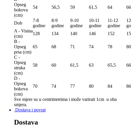
Opseg
54
56,5
59
61,5
64
66
bokova
(сm)
7-8
8-9
9-10
10-11
11-12
12
Dob
godine
godine
godine
godine
godine
go
A - Visina
128
134
140
146
152
15
(сm)
B -
Opseg
65
68
71
74
78
80
prsa (сm)
C -
Opseg
58
60
61,5
63
65,5
66
struka
(сm)
D -
Opseg
70
74
77
80
84
86
bokova
(сm)
Sve mjere su u centrimetrima
i može varirati 1cm u oba
smjera.
Dostava i povrat
Dostava