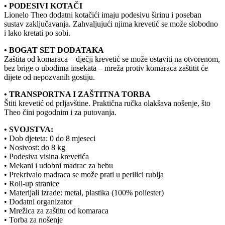
• PODESIVI KOTAČI
Lionelo Theo dodatni kotačići imaju podesivu širinu i poseban
sustav zaključavanja. Zahvaljujući njima krevetić se može slobodno
i lako kretati po sobi.
• BOGAT SET DODATAKA
Zaštita od komaraca – dječji krevetić se može ostaviti na otvorenom,
bez brige o ubodima insekata – mreža protiv komaraca zaštitit će
dijete od nepozvanih gostiju.
• TRANSPORTNA I ZAŠTITNA TORBA
Štiti krevetić od prljavštine. Praktična ručka olakšava nošenje, što
Theo čini pogodnim i za putovanja.
• SVOJSTVA:
• Dob djeteta: 0 do 8 mjeseci
• Nosivost: do 8 kg
• Podesiva visina krevetića
• Mekani i udobni madrac za bebu
• Prekrivalo madraca se može prati u perilici rublja
• Roll-up stranice
• Materijali izrade: metal, plastika (100% poliester)
• Dodatni organizator
• Mrežica za zaštitu od komaraca
• Torba za nošenje