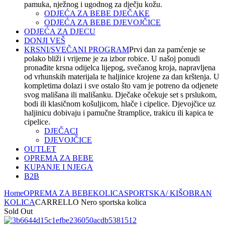
pamuka, nježnog i ugodnog za dječju kožu.
ODJEĆA ZA BEBE DJEČAKE
ODJEĆA ZA BEBE DJEVOJČICE
ODJEĆA ZA DJECU
DONJI VEŠ
KRSNI/SVEČANI PROGRAM
Prvi dan za pamćenje se
polako bliži i vrijeme je za izbor robice. U našoj ponudi
pronađite krsna odijelca lijepog, svečanog kroja, napravljena
od vrhunskih materijala te haljinice krojene za dan krštenja. U
kompletima dolazi i sve ostalo što vam je potreno da odjenete
svog mališana ili mališanku. Dječake očekuje set s prslukom,
bodi ili klasičnom košuljicom, hlače i cipelice. Djevojčice uz
haljinicu dobivaju i pamučne štramplice, trakicu ili kapica te
cipelice.
DJEČACI
DJEVOJČICE
OUTLET
OPREMA ZA BEBE
KUPANJE I NJEGA
B2B
Home
OPREMA ZA BEBE
KOLICA
SPORTSKA/ KIŠOBRAN
KOLICA
CARRELLO Nero sportska kolica
Sold Out