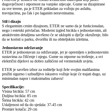
dugovječnost i otpornost na vanjske utjecaje. Gume su dizajnirane
za sve terene, pa je ETER prikladan za vožnju po asfaltu,
travnjacima, pa čak i po laganim neravninama.
Stil i dizajn
S elegantnim crnim dizajnom, ETER ne samo da je funkcionalan,
nego i estetski privlačan. Moderni izgled bicikla s jednostavnim, ali
atraktivnim detaljima savršeno će se uklopiti u dječje okruženje, bilo
da se koristi u parku, dvorištu ili na obiteljskim izletima.
Jednostavno održavanje
ETER je jednostavan za održavanje, jer je opremljen s jednostavnim
sustavima za čišćenje i njegu. Gume su otporne na trošenje, a svi
električni dijelovi su dobro zaštićeni od vremenskih uvjeta.
ETER je savršen izbor za roditelje koji žele svojim mališanima
pružiti sigurno i uzbudljivo iskustvo vožnje koje će trajati dugo, uz
minimalan napor i maksimalnu zabavu!
Specifikacije:
Visina bicikla: 57 cm
Duljina bicikla: 85 cm
Širina bicikla: 42 cm
Udaljenost od tla do sjedala: 37-45 cm
Promjer kotača: 29 cm