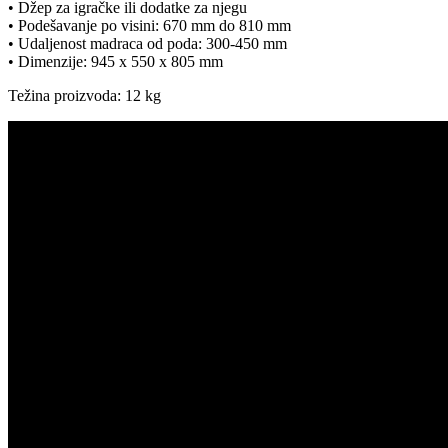
• Džep za igračke ili dodatke za njegu
• Podešavanje po visini: 670 mm do 810 mm
• Udaljenost madraca od poda: 300-450 mm
• Dimenzije: 945 x 550 x 805 mm
Težina proizvoda: 12 kg