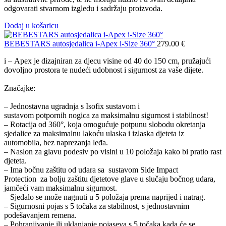
odgovarati stvarnom izgledu i sadržaju proizvoda.
Dodaj u košaricu
BEBESTARS autosjedalica i-Apex i-Size 360°
279.00
€
i – Apex je dizajniran za djecu visine od 40 do 150 cm, pružajući
dovoljno prostora te nudeći udobnost i sigurnost za vaše dijete.
Značajke:
– Jednostavna ugradnja s Isofix sustavom i
sustavom potpornih nogica za maksimalnu sigurnost i stabilnost!
– Rotacija od 360°, koja omogućuje potpunu slobodu okretanja
sjedalice za maksimalnu lakoću ulaska i izlaska djeteta iz
automobila, bez naprezanja leđa.
– Naslon za glavu podesiv po visini u 10 položaja kako bi pratio rast
djeteta.
– Ima bočnu zaštitu od udara sa sustavom Side Impact
Protection za bolju zaštitu djetetove glave u slučaju bočnog udara,
jamčeći vam maksimalnu sigurnost.
– Sjedalo se može nagnuti u 5 položaja prema naprijed i natrag.
– Sigurnosni pojas s 5 točaka za stabilnost, s jednostavnim
podešavanjem remena.
– Pohranjivanje ili uklanjanje pojaseva s 5 točaka kada će se