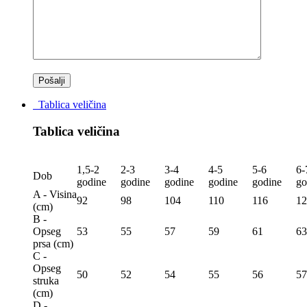
Tablica veličina
Tablica veličina
1,5-2
2-3
3-4
4-5
5-6
6-
Dob
godine
godine
godine
godine
godine
go
A - Visina
92
98
104
110
116
12
(сm)
B -
Opseg
53
55
57
59
61
63
prsa (сm)
C -
Opseg
50
52
54
55
56
57
struka
(сm)
D -