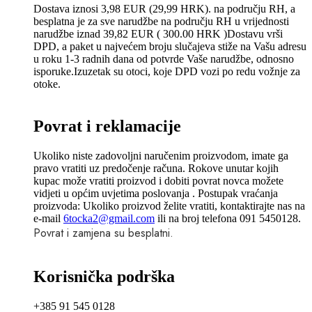
Dostava iznosi 3,98 EUR (29,99 HRK). na području RH, a
besplatna je za sve narudžbe na području RH u vrijednosti
narudžbe iznad 39,82 EUR ( 300.00 HRK )Dostavu vrši
DPD, a paket u najvećem broju slučajeva stiže na Vašu adresu
u roku 1-3 radnih dana od potvrde Vaše narudžbe, odnosno
isporuke.Izuzetak su otoci, koje DPD vozi po redu vožnje za
otoke.
Povrat i reklamacije
Ukoliko niste zadovoljni naručenim proizvodom, imate ga
pravo vratiti uz predočenje računa. Rokove unutar kojih
kupac može vratiti proizvod i dobiti povrat novca možete
vidjeti u općim uvjetima poslovanja . Postupak vraćanja
proizvoda: Ukoliko proizvod želite vratiti, kontaktirajte nas na
e-mail
6tocka2@gmail.com
ili na broj telefona 091 5450128.
Povrat i zamjena su besplatni.
Korisnička podrška
+385 91 545 0128