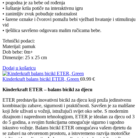
• pogodna je za bebe od rođenja
• šuštanje krila potiče na interaktivnu igru
• zanimljiv zvuk pobuđuje radoznalost
• šarene oznake i čvorovi pomažu bebi vježbati hvatanje i stimuliraju
vid
• tješilica savršeno odgovara malim ručicama bebe.
Tehnički podaci:
Materijal: pamuk
Dob bebe: 0m+
Dimenzije: 25 x 25 cm
Dodaj u košaricu
Kinderkraft balans bicikl ETER, Green
69.99
€
Kinderkraft ETER – balans bicikl za djecu
ETER predstavlja inovativni bicikl za djecu koji pruža jedinstvenu
kombinaciju zabave, sigurnosti i praktičnosti. Savršen je za mališane
koji žele uživati u vožnji, istražujući svijet oko sebe. S modernim
dizajnom i naprednom tehnologijom, ETER je idealan za djecu od 3
do 5 godina, a svojim funkcijama omogućuje sigurno i ugodno
iskustvo vožnje. Balans bicikl ETER omogućava vašem djetetu da
se zabavi na otvorenom prostoru, a istovremeno razvija motoričke