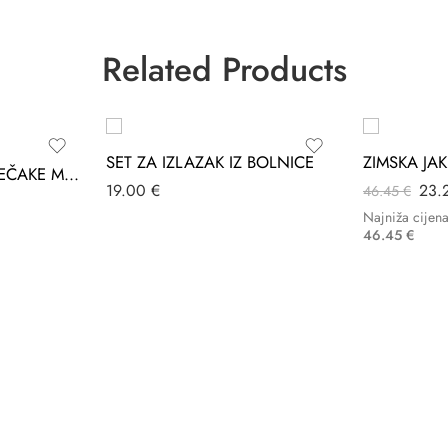
Related Products
SET ZA IZLAZAK IZ BOLNICE
ZIMSKA JA
KOMBINEZON ZA DJEČAKE MEDO CLEMENS
19.00
€
23.
46.45
€
Najniža cijen
46.45
€