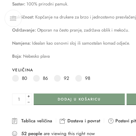
Sastav:
100% prirodni pamuk.
Praktičnost:
Kopčanje na drukere za brzo i jednostavno presvlačenj
Održavanje:
Otporan na često pranje, zadržava oblik i mekoću.
Namjena:
Idealan kao osnovni sloj ili samostalan komad odjeće.
Boja
: Nebesko plava
VELIČINA
80
86
92
98
+
DODAJ U KOŠARICU
−
Tablica veličina
Dostava i povrat
Postavi pi
52
people
are viewing this right now