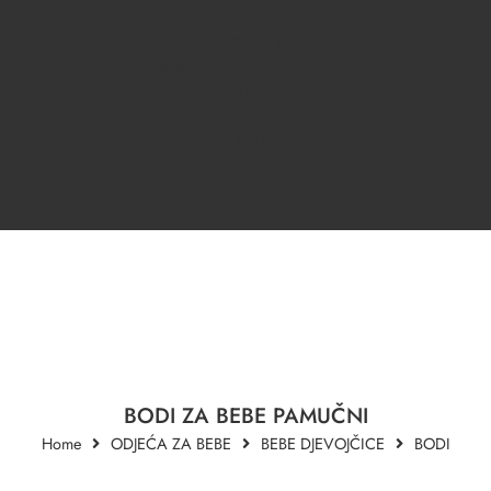
ODJEĆA ZA DJECU
DONJI VEŠ
KRSNI/SVEČANI PROGRAM
DJEČACI
DJEVOJČICE
OUTLET
OPREMA ZA BEBE
KUPANJE I NJEGA
B2B
BODI ZA BEBE PAMUČNI
Home
ODJEĆA ZA BEBE
BEBE DJEVOJČICE
BODI