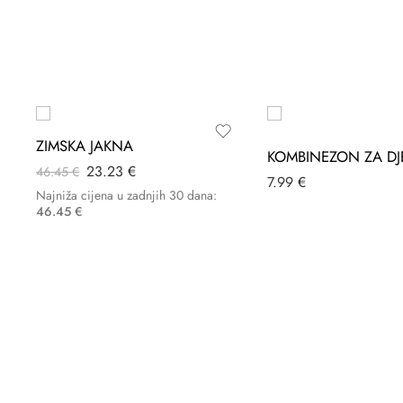
-50%
ZIMSKA JAKNA
23.23
€
46.45
€
7.99
€
Najniža cijena u zadnjih 30 dana:
46.45
€