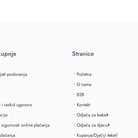
kupnje
Stranice
jeti poslovanja
Početna
O nama
B2B
e i raskid ugovora
Kontakt
cije
Odjeća za bebe
o sigurnosti online plaćanja
Odjeća za djecu
plaćanja
Kupanje/Dječiji tekstil