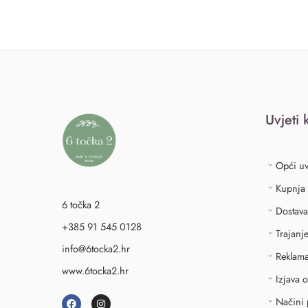
Uvjeti 
Opći uv
Kupnja
6 točka 2
Dostava
+385 91 545 0128
Trajanj
info@6tocka2.hr
Reklama
www.6tocka2.hr
Izjava 
Načini 