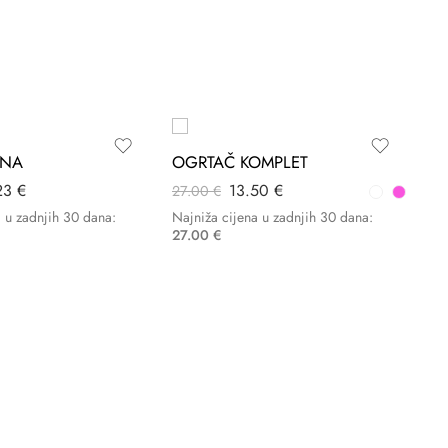
-50%
-50%
KNA
OGRTAČ KOMPLET
23
€
13.50
€
27.00
€
a u zadnjih 30 dana:
Najniža cijena u zadnjih 30 dana:
27.00
€
19