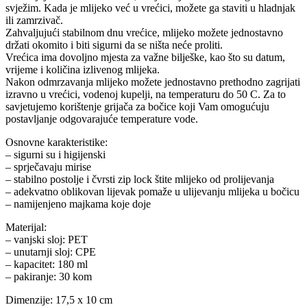
svježim. Kada je mlijeko već u vrećici, možete ga staviti u hladnjak
ili zamrzivač.
Zahvaljujući stabilnom dnu vrećice, mlijeko možete jednostavno
držati okomito i biti sigurni da se ništa neće proliti.
Vrećica ima dovoljno mjesta za važne bilješke, kao što su datum,
vrijeme i količina izlivenog mlijeka.
Nakon odmrzavanja mlijeko možete jednostavno prethodno zagrijati
izravno u vrećici, vodenoj kupelji, na temperaturu do 50 C. Za to
savjetujemo korištenje grijača za bočice koji Vam omogućuju
postavljanje odgovarajuće temperature vode.
Osnovne karakteristike:
– sigurni su i higijenski
– sprječavaju mirise
– stabilno postolje i čvrsti zip lock štite mlijeko od prolijevanja
– adekvatno oblikovan lijevak pomaže u ulijevanju mlijeka u bočicu
– namijenjeno majkama koje doje
Materijal:
– vanjski sloj: PET
– unutarnji sloj: CPE
– kapacitet: 180 ml
– pakiranje: 30 kom
Dimenzije: 17,5 x 10 cm