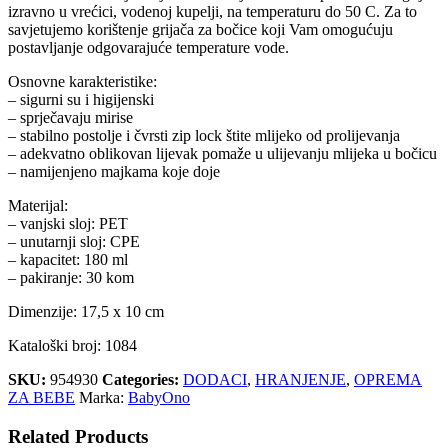
izravno u vrećici, vodenoj kupelji, na temperaturu do 50 C. Za to
savjetujemo korištenje grijača za bočice koji Vam omogućuju
postavljanje odgovarajuće temperature vode.
Osnovne karakteristike:
– sigurni su i higijenski
– sprječavaju mirise
– stabilno postolje i čvrsti zip lock štite mlijeko od prolijevanja
– adekvatno oblikovan lijevak pomaže u ulijevanju mlijeka u bočicu
– namijenjeno majkama koje doje
Materijal:
– vanjski sloj: PET
– unutarnji sloj: CPE
– kapacitet: 180 ml
– pakiranje: 30 kom
Dimenzije: 17,5 x 10 cm
Kataloški broj: 1084
SKU:
954930
Categories:
DODACI
,
HRANJENJE
,
OPREMA
ZA BEBE
Marka:
BabyOno
Related Products