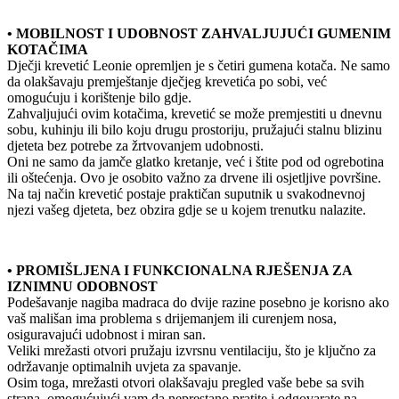
• MOBILNOST I UDOBNOST ZAHVALJUJUĆI GUMENIM
KOTAČIMA
Dječji krevetić Leonie opremljen je s četiri gumena kotača. Ne samo
da olakšavaju premještanje dječjeg krevetića po sobi, već
omogućuju i korištenje bilo gdje.
Zahvaljujući ovim kotačima, krevetić se može premjestiti u dnevnu
sobu, kuhinju ili bilo koju drugu prostoriju, pružajući stalnu blizinu
djeteta bez potrebe za žrtvovanjem udobnosti.
Oni ne samo da jamče glatko kretanje, već i štite pod od ogrebotina
ili oštećenja. Ovo je osobito važno za drvene ili osjetljive površine.
Na taj način krevetić postaje praktičan suputnik u svakodnevnoj
njezi vašeg djeteta, bez obzira gdje se u kojem trenutku nalazite.
• PROMIŠLJENA I FUNKCIONALNA RJEŠENJA ZA
IZNIMNU ODOBNOST
Podešavanje nagiba madraca do dvije razine posebno je korisno ako
vaš mališan ima problema s drijemanjem ili curenjem nosa,
osiguravajući udobnost i miran san.
Veliki mrežasti otvori pružaju izvrsnu ventilaciju, što je ključno za
održavanje optimalnih uvjeta za spavanje.
Osim toga, mrežasti otvori olakšavaju pregled vaše bebe sa svih
strana, omogućujući vam da neprestano pratite i odgovarate na