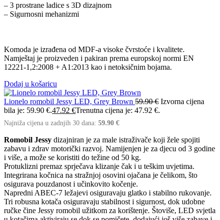
– 3 prostrane ladice s 3D dizajnom
– Sigurnosni mehanizmi
Komoda je izrađena od MDF-a visoke čvrstoće i kvalitete.
Namještaj je proizveden i pakiran prema europskoj normi EN
12221-1,2:2008 + A1:2013 kao i netoksičnim bojama.
Dodaj u košaricu
Lionelo romobil Jessy LED, Grey Brown
59.90
€
Izvorna cijena
bila je: 59.90 €.
47.92
€
Trenutna cijena je: 47.92 €.
Najniža cijena u zadnjih 30 dana:
59.90
€
Romobil Jessy
dizajniran je za male istraživače koji žele spojiti
zabavu i zdrav motorički razvoj. Namijenjen je za djecu od 3 godine
i više, a može se koristiti do težine od 50 kg.
Protuklizni premaz sprječava klizanje čak i u teškim uvjetima.
Integrirana kočnica na stražnjoj osovini ojačana je čelikom, što
osigurava pouzdanost i učinkovito kočenje.
Napredni ABEC-7 ležajevi osiguravaju glatko i stabilno rukovanje.
Tri robusna kotača osiguravaju stabilnost i sigurnost, dok udobne
ručke čine Jessy romobil užitkom za korištenje. Štoviše, LED svjetla
u kotačima aktiviraju se dok se pomičete, dodajući još više zabave i