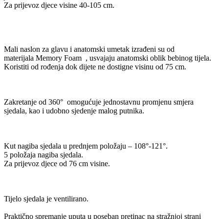
Za prijevoz djece visine 40-105 cm.
Mali naslon za glavu i anatomski umetak izrađeni su od
materijala Memory Foam , usvajaju anatomski oblik bebinog tijela.
Koristiti od rođenja dok dijete ne dostigne visinu od 75 cm.
Zakretanje od 360° omogućuje jednostavnu promjenu smjera
sjedala, kao i udobno sjedenje malog putnika.
Kut nagiba sjedala u prednjem položaju – 108°-121°.
5 položaja nagiba sjedala.
Za prijevoz djece od 76 cm visine.
Tijelo sjedala je ventilirano.
Praktično spremanje uputa u poseban pretinac na stražnjoj strani