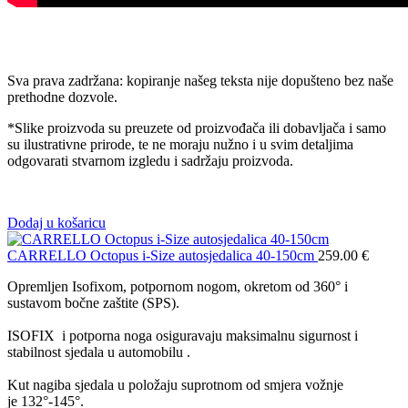
Sva prava zadržana: kopiranje našeg teksta nije dopušteno bez naše
prethodne dozvole.
*Slike proizvoda su preuzete od proizvođača ili dobavljača i samo
su ilustrativne prirode, te ne moraju nužno i u svim detaljima
odgovarati stvarnom izgledu i sadržaju proizvoda.
Dodaj u košaricu
CARRELLO Octopus i-Size autosjedalica 40-150cm
259.00
€
Opremljen Isofixom, potpornom nogom, okretom od 360° i
sustavom bočne zaštite (SPS).
ISOFIX i potporna noga osiguravaju maksimalnu sigurnost i
stabilnost sjedala u automobilu .
Kut nagiba sjedala u položaju suprotnom od smjera vožnje
je 132°-145°.