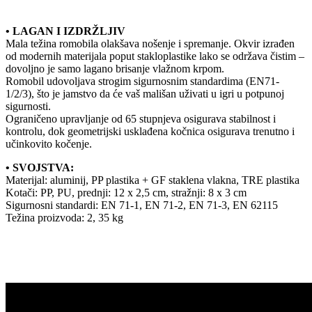
• LAGAN I IZDRŽLJIV
Mala težina romobila olakšava nošenje i spremanje. Okvir izrađen
od modernih materijala poput stakloplastike lako se održava čistim –
dovoljno je samo lagano brisanje vlažnom krpom.
Romobil udovoljava strogim sigurnosnim standardima (EN71-
1/2/3), što je jamstvo da će vaš mališan uživati u igri u potpunoj
sigurnosti.
Ograničeno upravljanje od 65 stupnjeva osigurava stabilnost i
kontrolu, dok geometrijski usklađena kočnica osigurava trenutno i
učinkovito kočenje.
• SVOJSTVA:
Materijal: aluminij, PP plastika + GF staklena vlakna, TRE plastika
Kotači: PP, PU, prednji: 12 x 2,5 cm, stražnji: 8 x 3 cm
Sigurnosni standardi: EN 71-1, EN 71-2, EN 71-3, EN 62115
Težina proizvoda: 2, 35 kg