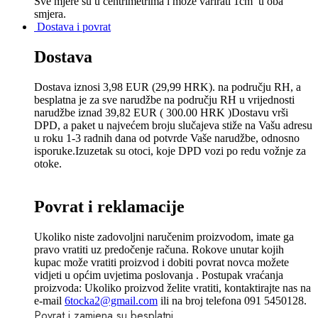
Sve mjere su u centrimetrima
i može varirati 1cm u oba
smjera.
Dostava i povrat
Dostava
Dostava iznosi 3,98 EUR (29,99 HRK). na području RH, a
besplatna je za sve narudžbe na području RH u vrijednosti
narudžbe iznad 39,82 EUR ( 300.00 HRK )Dostavu vrši
DPD, a paket u najvećem broju slučajeva stiže na Vašu adresu
u roku 1-3 radnih dana od potvrde Vaše narudžbe, odnosno
isporuke.Izuzetak su otoci, koje DPD vozi po redu vožnje za
otoke.
Povrat i reklamacije
Ukoliko niste zadovoljni naručenim proizvodom, imate ga
pravo vratiti uz predočenje računa. Rokove unutar kojih
kupac može vratiti proizvod i dobiti povrat novca možete
vidjeti u općim uvjetima poslovanja . Postupak vraćanja
proizvoda: Ukoliko proizvod želite vratiti, kontaktirajte nas na
e-mail
6tocka2@gmail.com
ili na broj telefona 091 5450128.
Povrat i zamjena su besplatni.