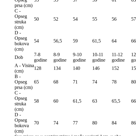
prsa (сm)
C -
Opseg
50
52
54
55
56
57
struka
(сm)
D -
Opseg
54
56,5
59
61,5
64
66
bokova
(сm)
7-8
8-9
9-10
10-11
11-12
12
Dob
godine
godine
godine
godine
godine
go
A - Visina
128
134
140
146
152
15
(сm)
B -
Opseg
65
68
71
74
78
80
prsa (сm)
C -
Opseg
58
60
61,5
63
65,5
66
struka
(сm)
D -
Opseg
70
74
77
80
84
86
bokova
(сm)