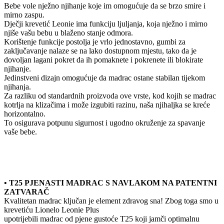
Bebe vole nježno njihanje koje im omogućuje da se brzo smire i
mirno zaspu.
Dječji krevetić Leonie ima funkciju ljuljanja, koja nježno i mirno
njiše vašu bebu u blaženo stanje odmora.
Korištenje funkcije postolja je vrlo jednostavno, gumbi za
zaključavanje nalaze se na lako dostupnom mjestu, tako da je
dovoljan lagani pokret da ih pomaknete i pokrenete ili blokirate
njihanje.
Jedinstveni dizajn omogućuje da madrac ostane stabilan tijekom
njihanja.
Za razliku od standardnih proizvoda ove vrste, kod kojih se madrac
kotrlja na klizačima i može izgubiti razinu, naša njihaljka se kreće
horizontalno.
To osigurava potpunu sigurnost i ugodno okruženje za spavanje
vaše bebe.
• T25 PJENASTI MADRAC S NAVLAKOM NA PATENTNI
ZATVARAČ
Kvalitetan madrac ključan je element zdravog sna! Zbog toga smo u
krevetiću Lionelo Leonie Plus
upotrijebili madrac od pjene gustoće T25 koji jamči optimalnu