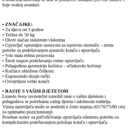
boje svakoj avanturi.
• ZNAČAJKE:
• Za djecu od 3 godine
• Težina do 50 kg
• Okvir ojačan staklenim vlaknima
• Upravljač opremljen sustavom za ispravnu montažu – nema
potrebe za podešavanjem postavki kotača i upravljača
• Vrlo mala težina proizvoda
• Širok raspon podešavanja visine upravljača
• Prilagođena geometrija kočnica – učinkovito kočenje
• Kočnice obložene čelikom
• Ergonomski dizajn ručki
• Osvijetljeni veliki kotači
• RASTE S VAŠIM DJETETOM
Lionelo Jessy ravnotežni romobil raste s vašim djetetom i
prilagođava se potrebama vašeg djeteta i udobnosti roditelja.
Visina upravljača može se podesiti u četiri stupnja (65/70/75/80 cm)
za optimalno pozicioniranje.
Poseban sustav za pričvršćivanje upravljača eliminira potrebu za
kompliciranim podešavanjem položaja kotača i upravljača.