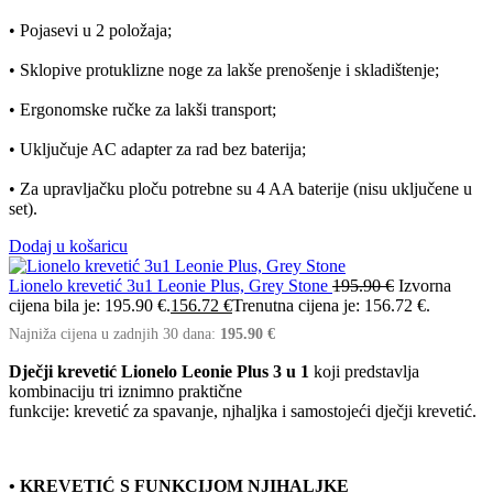
• Pojasevi u 2 položaja;
• Sklopive protuklizne noge za lakše prenošenje i skladištenje;
• Ergonomske ručke za lakši transport;
• Uključuje AC adapter za rad bez baterija;
• Za upravljačku ploču potrebne su 4 AA baterije (nisu uključene u
set).
Dodaj u košaricu
Lionelo krevetić 3u1 Leonie Plus, Grey Stone
195.90
€
Izvorna
cijena bila je: 195.90 €.
156.72
€
Trenutna cijena je: 156.72 €.
Najniža cijena u zadnjih 30 dana:
195.90
€
Dječji krevetić Lionelo Leonie Plus 3 u 1
koji predstavlja
kombinaciju tri iznimno praktične
funkcije: krevetić za spavanje, njhaljka i samostojeći dječji krevetić.
• KREVETIĆ S FUNKCIJOM NJIHALJKE