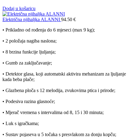
Dodaj u košaricu
Električna njihaljka ALANNI
94.50
€
• Prikladno od rođenja do 6 mjeseci (max 9 kg);
• 2 položaja nagiba naslona;
• 8 brzina funkcije ljuljanja;
• Gumb za zaključavanje;
• Detektor glasa, koji automatski aktivira mehanizam za ljuljanje
kada beba plače;
• Glazbena ploča s 12 melodija, zvukovima ptica i prirode;
• Podesiva razina glasnoće;
• Mjerač vremena s intervalima od 8, 15 i 30 minuta;
• Luk s igračkama;
• Sustav pojaseva u 5 točaka s presvlakom za donju kopču;