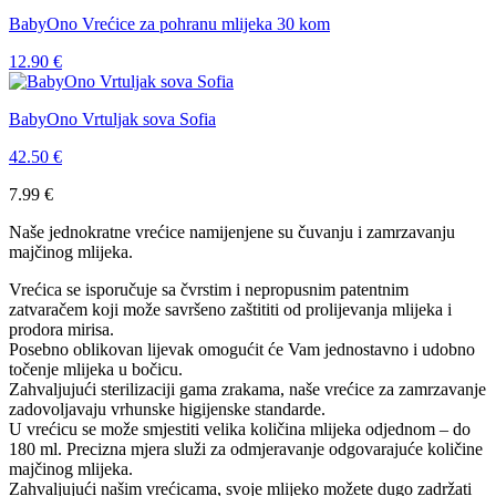
BabyOno Vrećice za pohranu mlijeka 30 kom
12.90
€
BabyOno Vrtuljak sova Sofia
42.50
€
7.99
€
Naše jednokratne vrećice namijenjene su čuvanju i zamrzavanju
majčinog mlijeka.
Vrećica se isporučuje sa čvrstim i nepropusnim patentnim
zatvaračem koji može savršeno zaštititi od prolijevanja mlijeka i
prodora mirisa.
Posebno oblikovan lijevak omogućit će Vam jednostavno i udobno
točenje mlijeka u bočicu.
Zahvaljujući sterilizaciji gama zrakama, naše vrećice za zamrzavanje
zadovoljavaju vrhunske higijenske standarde.
U vrećicu se može smjestiti velika količina mlijeka odjednom – do
180 ml. Precizna mjera služi za odmjeravanje odgovarajuće količine
majčinog mlijeka.
Zahvaljujući našim vrećicama, svoje mlijeko možete dugo zadržati