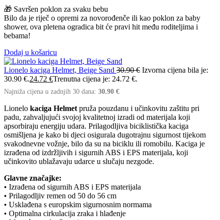
🎁 Savršen poklon za svaku bebu
Bilo da je riječ o opremi za novorođenče ili kao poklon za baby
shower, ova pletena ogradica bit će pravi hit među roditeljima i
bebama!
Dodaj u košaricu
Lionelo kaciga Helmet, Beige Sand
30.90
€
Izvorna cijena bila je:
30.90 €.
24.72
€
Trenutna cijena je: 24.72 €.
Najniža cijena u zadnjih 30 dana:
30.90
€
Lionelo
kaciga Helmet
pruža pouzdanu i učinkovitu zaštitu pri
padu, zahvaljujući svojoj kvalitetnoj izradi od materijala koji
apsorbiraju energiju udara. Prilagodljiva biciklistička kaciga
osmišljena je kako bi djeci osigurala dugotrajnu sigurnost tijekom
svakodnevne vožnje, bilo da su na biciklu ili romobilu. Kaciga je
izrađena od izdržljivih i sigurnih ABS i EPS materijala, koji
učinkovito ublažavaju udarce u slučaju nezgode.
Glavne značajke:
• Izrađena od sigurnih ABS i EPS materijala
• Prilagodljiv remen od 50 do 56 cm
• Usklađena s europskim sigurnosnim normama
• Optimalna cirkulacija zraka i hlađenje