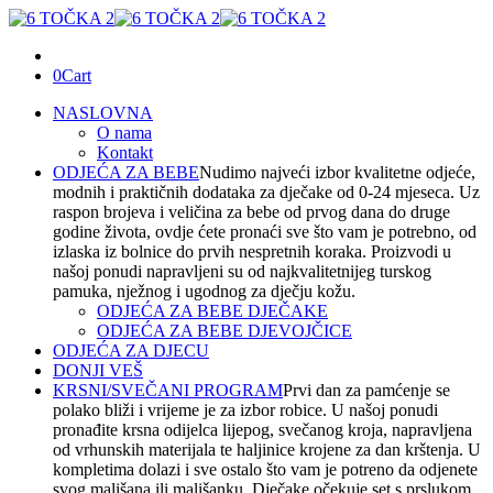
0
Cart
NASLOVNA
O nama
Kontakt
ODJEĆA ZA BEBE
Nudimo najveći izbor kvalitetne odjeće,
modnih i praktičnih dodataka za dječake od 0-24 mjeseca. Uz
raspon brojeva i veličina za bebe od prvog dana do druge
godine života, ovdje ćete pronaći sve što vam je potrebno, od
izlaska iz bolnice do prvih nespretnih koraka. Proizvodi u
našoj ponudi napravljeni su od najkvalitetnijeg turskog
pamuka, nježnog i ugodnog za dječju kožu.
ODJEĆA ZA BEBE DJEČAKE
ODJEĆA ZA BEBE DJEVOJČICE
ODJEĆA ZA DJECU
DONJI VEŠ
KRSNI/SVEČANI PROGRAM
Prvi dan za pamćenje se
polako bliži i vrijeme je za izbor robice. U našoj ponudi
pronađite krsna odijelca lijepog, svečanog kroja, napravljena
od vrhunskih materijala te haljinice krojene za dan krštenja. U
kompletima dolazi i sve ostalo što vam je potreno da odjenete
svog mališana ili mališanku. Dječake očekuje set s prslukom,