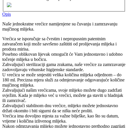
Opis
Naše jednokratne vrećice namijenjene su čuvanju i zamrzavanju
majčinog mlijeka.
Vrećica se isporučuje sa čvrstim i nepropusnim patentnim
zatvaračem koji može savršeno zaštititi od prolijevanja mlijeka i
prodora mirisa.
Posebno oblikovan lijevak omogućit će Vam jednostavno i udobno
točenje mlijeka u bočicu.
Zahvaljujući sterilizaciji gama zrakama, naše vrećice za zamrzavanje
zadovoljavaju vrhunske higijenske standarde.
U vrećicu se može smjestiti velika količina mlijeka odjednom – do
180 ml. Precizna mjera služi za odmjeravanje odgovarajuće količine
majčinog mlijeka.
Zahvaljujući našim vrećicama, svoje mlijeko možete dugo zadržati
svježim. Kada je mlijeko već u vrećici, možete ga staviti u hladnjak
ili zamrzivač.
Zahvaljujući stabilnom dnu vrećice, mlijeko možete jednostavno
držati okomito i biti sigurni da se ništa neće proliti.
Vrećica ima dovoljno mjesta za važne bilješke, kao što su datum,
vrijeme i količina izlivenog mlijeka.
Nakon odmrzavanja mlijeko možete jednostavno prethodno zagrijati