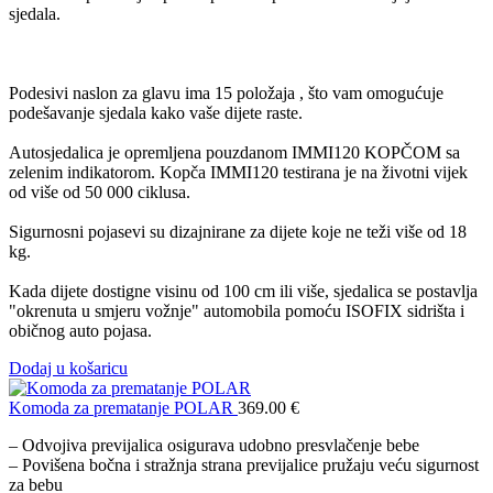
sjedala.
Podesivi naslon za glavu ima 15 položaja , što vam omogućuje
podešavanje sjedala kako vaše dijete raste.
Autosjedalica je opremljena pouzdanom IMMI120 KOPČOM sa
zelenim indikatorom. Kopča IMMI120 testirana je na životni vijek
od više od 50 000 ciklusa.
Sigurnosni pojasevi su dizajnirane za dijete koje ne teži više od 18
kg.
Kada dijete dostigne visinu od 100 cm ili više, sjedalica se postavlja
"okrenuta u smjeru vožnje" automobila pomoću ISOFIX sidrišta i
običnog auto pojasa.
Dodaj u košaricu
Komoda za prematanje POLAR
369.00
€
– Odvojiva previjalica osigurava udobno presvlačenje bebe
– Povišena bočna i stražnja strana previjalice pružaju veću sigurnost
za bebu