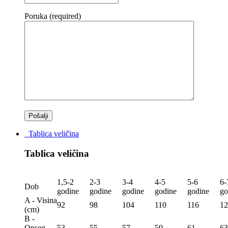
Poruka (required)
Tablica veličina
Tablica veličina
1,5-2
2-3
3-4
4-5
5-6
6-
Dob
godine
godine
godine
godine
godine
go
A - Visina
92
98
104
110
116
12
(сm)
B -
Opseg
53
55
57
59
61
63