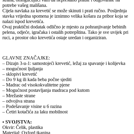
potrebe vašeg mališana.
Cijela navlaka za krevetić se može skinuti i prati ručno. Posljednja
stavka vrijedna spomena je iznimno velika košara za pribor koja se
nalazi ispod krevetića.
Ovaj praktični dodatak odlično je mjesto za pohranjivanje bebinih
pelena, odjeće, igračaka i ostalih potrepština. Tako je sve uvijek pri
ruci, a prostor oko krevetića ostaje uredan i organiziran.
GLAVNE ZNAČAJKE:
– Dizajn 3-u-1: samostojeći krevetić, ležaj za spavanje i kolijevka
– mogućnost ljuljanja
– sklopivi krevetić
– Do 9 kg ili kada beba počne sjediti
– Madrac od visokokvalitetne pjene
– Mogućnost postavljanja madraca pod kutom
– Mrežaste strane
– odvojiva strana
– Podešavanje visine u 6 razina
– Četiri kotačića za laku mobilnost
• SVOJSTVA:
Okvir: Čelik, plastika
Materijal: Oxford tkanina