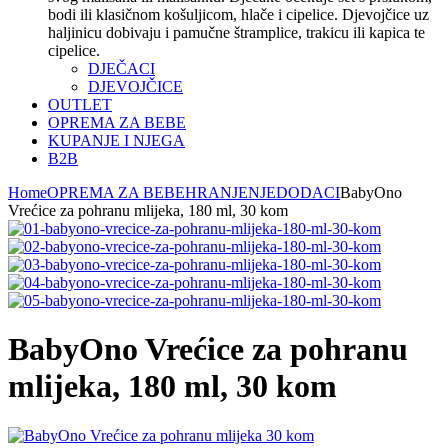
bodi ili klasičnom košuljicom, hlače i cipelice. Djevojčice uz
haljinicu dobivaju i pamučne štramplice, trakicu ili kapica te
cipelice.
DJEČACI
DJEVOJČICE
OUTLET
OPREMA ZA BEBE
KUPANJE I NJEGA
B2B
Home
OPREMA ZA BEBE
HRANJENJE
DODACI
BabyOno
Vrećice za pohranu mlijeka, 180 ml, 30 kom
BabyOno Vrećice za pohranu
mlijeka, 180 ml, 30 kom