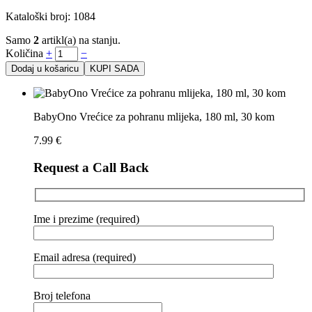
Kataloški broj: 1084
Samo
2
artikl(a) na stanju.
Količina
+
−
Dodaj u košaricu
KUPI SADA
BabyOno Vrećice za pohranu mlijeka, 180 ml, 30 kom
7.99
€
Request a Call Back
Ime i prezime (required)
Email adresa (required)
Broj telefona