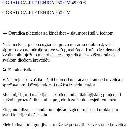
OGRADICA-PLETENICA 250 CM
49.00
€
OGRADICA-PLETENICA 250 CM
🛏️ Ogradica pletenica za kinderbet – sigurnost i stil u jednom
Naša mekana pletena ogradica pruža ne samo udobnost, već i
sigurnost za najmirnije snove vašeg mališana. Ručno izrađena od
kvalitetnih, nježnih materijala, ova ogradica je savršen dodatak
svakom dječjem krevetiću.
💫 Karakteristike:
Višenamjenska zaštita – štiti bebu od udaraca o stranice krevetića te
sprečava provlačenje rukica i nožica između letvica
Mekani, sigurni materijali – izrađena od antialergijskog punjenja i
nježnih, prozračnih tkanina pogodnih za bebinu osjetljivu kožu
Elegantni dizajn – moderan i nježan izgled koji se lako uklapa u
svaki interijer dječje sobe
Fleksibilna i prilagodljiva – može se postaviti uz sve strane krevetića