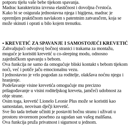
potporu tijelu vaše bebe tijekom spavanja.
Madrac karakterizira izvrsna elastičnost i dovoljna čvrstoća.
Kako bi se osigurala jednostavna njega i higijena, madrac je
opremljen praktičnom navlakom s patentnim zatvaračem, koja se
može skinuti i oprati u bilo kojem trenutku.
• KREVETIĆ ZA SPAVANJE I SAMOSTOJEĆI KREVETIĆ
Zahvaljujući odvojivoj bočnoj stranici i trakama za montažu,
moguće je koristiti krevetić u co-sleeping modu, odnosno
zajedničkom spavanju s bebom.
Ova funkcija ne samo da omogućuje bliski kontakt s bebom tijekom
noći, već i potiče jaču emocionalnu vezu.
I jednostavno je vrlo pogodan za roditelje, olakšava noćnu njegu i
hranjenje.
Podešavanje visine krevetića omogućuje mu precizno
prilagođavanje u visini roditeljskog kreveta, jamčeći udobnost za
obje strane.
Osim toga, krevetić Lionelo Leonie Plus može se koristiti kao
samostalan, neovisan dječji krevetić.
Sve što tada trebate učiniti je postaviti bočnu stranu i uživati u
prostoru stvorenom posebno za ugodan san vašeg mališana.
Ova funkcija pruža privatnost i sigurnost u jednom.