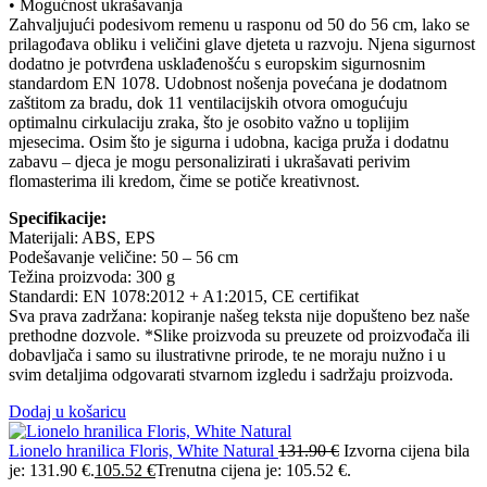
• Mogućnost ukrašavanja
Zahvaljujući podesivom remenu u rasponu od 50 do 56 cm, lako se
prilagođava obliku i veličini glave djeteta u razvoju. Njena sigurnost
dodatno je potvrđena usklađenošću s europskim sigurnosnim
standardom EN 1078. Udobnost nošenja povećana je dodatnom
zaštitom za bradu, dok 11 ventilacijskih otvora omogućuju
optimalnu cirkulaciju zraka, što je osobito važno u toplijim
mjesecima. Osim što je sigurna i udobna, kaciga pruža i dodatnu
zabavu – djeca je mogu personalizirati i ukrašavati perivim
flomasterima ili kredom, čime se potiče kreativnost.
Specifikacije:
Materijali: ABS, EPS
Podešavanje veličine: 50 – 56 cm
Težina proizvoda: 300 g
Standardi: EN 1078:2012 + A1:2015, CE certifikat
Sva prava zadržana: kopiranje našeg teksta nije dopušteno bez naše
prethodne dozvole. *Slike proizvoda su preuzete od proizvođača ili
dobavljača i samo su ilustrativne prirode, te ne moraju nužno i u
svim detaljima odgovarati stvarnom izgledu i sadržaju proizvoda.
Dodaj u košaricu
Lionelo hranilica Floris, White Natural
131.90
€
Izvorna cijena bila
je: 131.90 €.
105.52
€
Trenutna cijena je: 105.52 €.