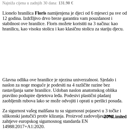
Najniža cijena u zadnjih 30 dana:
131.90
€
Lionelo hranilica
Floris
namijenjena je djeci od 6 mjeseci pa sve od
12 godina. Izdržljivo drvo breze garantira vam pouzdanost i
stabilnost ove hranilice. Floris možete koristiti na 3 načina: kao
hranilicu, kao visoku stolicu i kao klasičnu stolicu za stariju djecu.
Glavna odlika ove hranilice je njezina univerzalnost. Sjedalo i
naslon za noge moguće je podesiti na 4 različite razine bez
rastavljanja same hranilice. Udoban naslon anatomskog oblika
pravilno podupire djetetova leđa. Podesivi plastični pladanj
zaobljenih rubova lako se može odvojiti i oprati u perilici posuđa.
Za sigurnost vašeg mališana tu su sigurnosni pojasevi u 3 točke i
silikonski jastučići protiv klizanja. Proizvod zadovoljava sve
-20%
-20%
-20%
-20%
Limited
Limited
Limited
Limited
zahtjeve europskog sigurnosnog standarda EN
14988:2017+A1:2020.