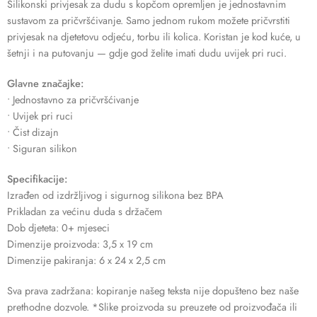
Silikonski privjesak za dudu s kopčom opremljen je jednostavnim
sustavom za pričvršćivanje. Samo jednom rukom možete pričvrstiti
privjesak na djetetovu odjeću, torbu ili kolica. Koristan je kod kuće, u
šetnji i na putovanju — gdje god želite imati dudu uvijek pri ruci.
Glavne značajke:
• Jednostavno za pričvršćivanje
• Uvijek pri ruci
• Čist dizajn
• Siguran silikon
Specifikacije:
Izrađen od izdržljivog i sigurnog silikona bez BPA
Prikladan za većinu duda s držačem
Dob djeteta: 0+ mjeseci
Dimenzije proizvoda: 3,5 x 19 cm
Dimenzije pakiranja: 6 x 24 x 2,5 cm
Sva prava zadržana: kopiranje našeg teksta nije dopušteno bez naše
prethodne dozvole. *Slike proizvoda su preuzete od proizvođača ili