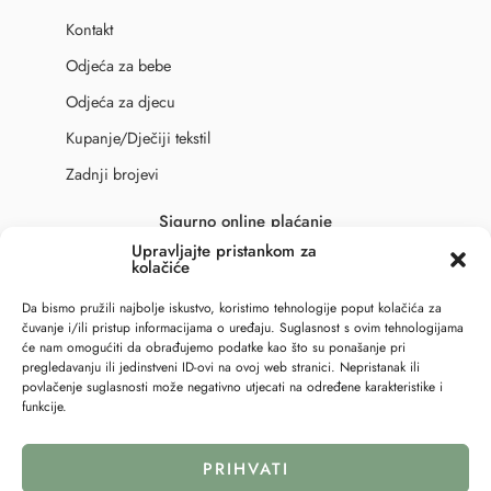
Kontakt
Odjeća za bebe
Odjeća za djecu
Kupanje/Dječiji tekstil
Zadnji brojevi
Sigurno online plaćanje
Upravljajte pristankom za
kolačiće
Da bismo pružili najbolje iskustvo, koristimo tehnologije poput kolačića za
čuvanje i/ili pristup informacijama o uređaju. Suglasnost s ovim tehnologijama
će nam omogućiti da obrađujemo podatke kao što su ponašanje pri
pregledavanju ili jedinstveni ID-ovi na ovoj web stranici. Nepristanak ili
povlačenje suglasnosti može negativno utjecati na određene karakteristike i
funkcije.
PRIHVATI