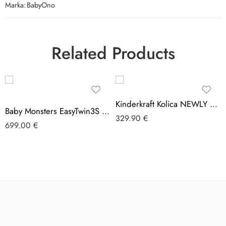
Marka:
BabyOno
Related Products
Kinderkraft Kolica NEWLY 3u1 MINK PRO, classic black
Baby Monsters EasyTwin3S Forest Green – Kolica Za Blizance
329.90
€
699.00
€