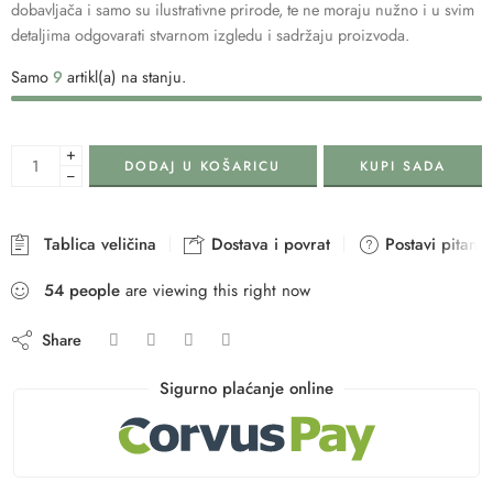
dobavljača i samo su ilustrativne prirode, te ne moraju nužno i u svim
detaljima odgovarati stvarnom izgledu i sadržaju proizvoda.
Samo
9
artikl(a) na stanju.
+
DODAJ U KOŠARICU
KUPI SADA
−
Tablica veličina
Dostava i povrat
Postavi pitanje
54
people
are viewing this right now
Share
Sigurno plaćanje online