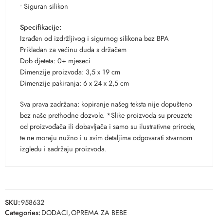
• Siguran silikon
Specifikacije:
Izrađen od izdržljivog i sigurnog silikona bez BPA
Prikladan za većinu duda s držačem
Dob djeteta: 0+ mjeseci
Dimenzije proizvoda: 3,5 x 19 cm
Dimenzije pakiranja: 6 x 24 x 2,5 cm
Sva prava zadržana: kopiranje našeg teksta nije dopušteno
bez naše prethodne dozvole. *Slike proizvoda su preuzete
od proizvođača ili dobavljača i samo su ilustrativne prirode,
te ne moraju nužno i u svim detaljima odgovarati stvarnom
izgledu i sadržaju proizvoda.
SKU:
958632
Categories:
DODACI
,
OPREMA ZA BEBE