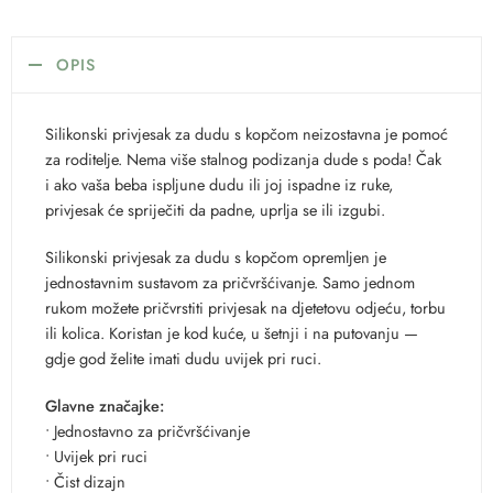
OPIS
Silikonski privjesak za dudu s kopčom neizostavna je pomoć
za roditelje. Nema više stalnog podizanja dude s poda! Čak
i ako vaša beba ispljune dudu ili joj ispadne iz ruke,
privjesak će spriječiti da padne, uprlja se ili izgubi.
Silikonski privjesak za dudu s kopčom opremljen je
jednostavnim sustavom za pričvršćivanje. Samo jednom
rukom možete pričvrstiti privjesak na djetetovu odjeću, torbu
ili kolica. Koristan je kod kuće, u šetnji i na putovanju —
gdje god želite imati dudu uvijek pri ruci.
Glavne značajke:
• Jednostavno za pričvršćivanje
• Uvijek pri ruci
• Čist dizajn