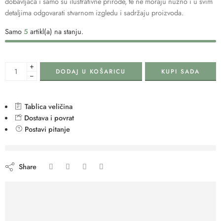
dobavljača i samo su ilustrativne prirode, te ne moraju nužno i u svim
detaljima odgovarati stvarnom izgledu i sadržaju proizvoda.
Samo
5
artikl(a) na stanju.
+
DODAJ U KOŠARICU
KUPI SADA
−
Tablica veličina
Dostava i povrat
Postavi pitanje
are viewing this right now
Share