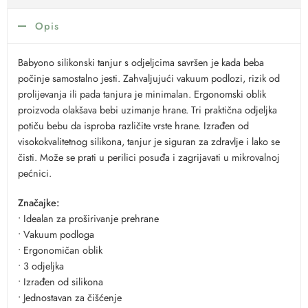
Opis
Babyono silikonski tanjur s odjeljcima savršen je kada beba
počinje samostalno jesti. Zahvaljujući vakuum podlozi, rizik od
prolijevanja ili pada tanjura je minimalan. Ergonomski oblik
proizvoda olakšava bebi uzimanje hrane. Tri praktična odjeljka
potiču bebu da isproba različite vrste hrane. Izrađen od
visokokvalitetnog silikona, tanjur je siguran za zdravlje i lako se
čisti. Može se prati u perilici posuđa i zagrijavati u mikrovalnoj
pećnici.
Značajke:
• Idealan za proširivanje prehrane
• Vakuum podloga
• Ergonomičan oblik
• 3 odjeljka
• Izrađen od silikona
• Jednostavan za čišćenje