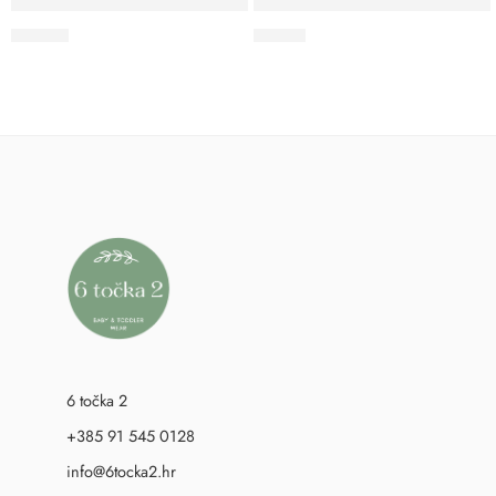
PETITE&MARS Silikonska zdjelica s vakuumom 360 ml Take&M
PETITE&MARS Silikonski podb
11.90
€
8.90
€
6 točka 2
+385 91 545 0128
info@6tocka2.hr