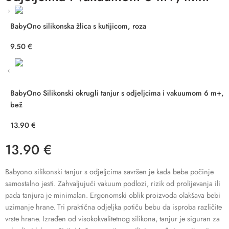
BabyOno silikonska žlica s kutijicom, roza
9.50
€
BabyOno Silikonski okrugli tanjur s odjeljcima i vakuumom 6 m+,
bež
13.90
€
13.90
€
Babyono silikonski tanjur s odjeljcima savršen je kada beba počinje
samostalno jesti. Zahvaljujući vakuum podlozi, rizik od prolijevanja ili
pada tanjura je minimalan. Ergonomski oblik proizvoda olakšava bebi
uzimanje hrane. Tri praktična odjeljka potiču bebu da isproba različite
vrste hrane. Izrađen od visokokvalitetnog silikona, tanjur je siguran za