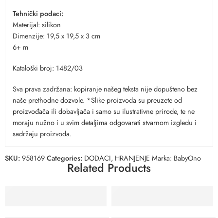
Tehnički podaci:
Materijal: silikon
Dimenzije: 19,5 x 19,5 x 3 cm
6+ m
Kataloški broj: 1482/03
Sva prava zadržana: kopiranje našeg teksta nije dopušteno bez
naše prethodne dozvole. *Slike proizvoda su preuzete od
proizvođača ili dobavljača i samo su ilustrativne prirode, te ne
moraju nužno i u svim detaljima odgovarati stvarnom izgledu i
sadržaju proizvoda.
SKU:
958169
Categories:
DODACI
,
HRANJENJE
Marka:
BabyOno
Related Products