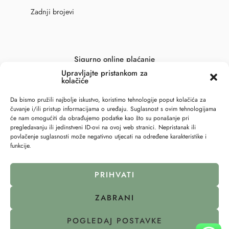
Zadnji brojevi
Sigurno online plaćanje
Upravljajte pristankom za
kolačiće
Da bismo pružili najbolje iskustvo, koristimo tehnologije poput kolačića za
čuvanje i/ili pristup informacijama o uređaju. Suglasnost s ovim tehnologijama
će nam omogućiti da obrađujemo podatke kao što su ponašanje pri
pregledavanju ili jedinstveni ID-ovi na ovoj web stranici. Nepristanak ili
povlačenje suglasnosti može negativno utjecati na određene karakteristike i
funkcije.
PRIHVATI
ZABRANI
© 2023 – All Right reserved – 6točka2 !
POGLEDAJ POSTAVKE
Pravila privatnosti
Politika kolačića (EU)