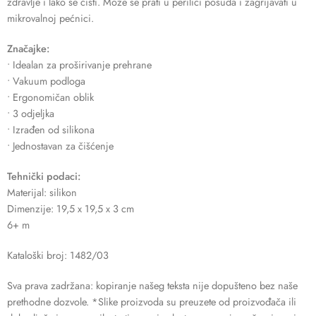
zdravlje i lako se čisti. Može se prati u perilici posuđa i zagrijavati u
mikrovalnoj pećnici.
Značajke:
• Idealan za proširivanje prehrane
• Vakuum podloga
• Ergonomičan oblik
• 3 odjeljka
• Izrađen od silikona
• Jednostavan za čišćenje
Tehnički podaci:
Materijal: silikon
Dimenzije: 19,5 x 19,5 x 3 cm
6+ m
Kataloški broj: 1482/03
Sva prava zadržana: kopiranje našeg teksta nije dopušteno bez naše
prethodne dozvole. *Slike proizvoda su preuzete od proizvođača ili