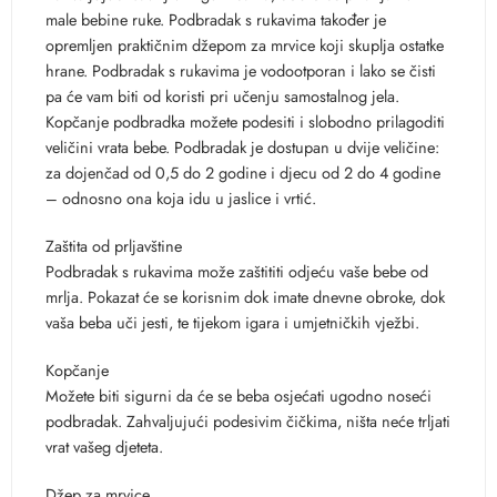
male bebine ruke. Podbradak s rukavima također je
opremljen praktičnim džepom za mrvice koji skuplja ostatke
hrane. Podbradak s rukavima je vodootporan i lako se čisti
pa će vam biti od koristi pri učenju samostalnog jela.
Kopčanje podbradka možete podesiti i slobodno prilagoditi
veličini vrata bebe. Podbradak je dostupan u dvije veličine:
za dojenčad od 0,5 do 2 godine i djecu od 2 do 4 godine
– odnosno ona koja idu u jaslice i vrtić.
Zaštita od prljavštine
Podbradak s rukavima može zaštititi odjeću vaše bebe od
mrlja. Pokazat će se korisnim dok imate dnevne obroke, dok
vaša beba uči jesti, te tijekom igara i umjetničkih vježbi.
Kopčanje
Možete biti sigurni da će se beba osjećati ugodno noseći
podbradak. Zahvaljujući podesivim čičkima, ništa neće trljati
vrat vašeg djeteta.
Džep za mrvice