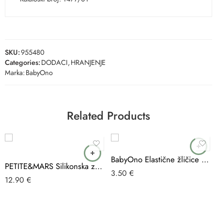
SKU:
955480
Categories:
DODACI
,
HRANJENJE
Marka:
BabyOno
Related Products
BabyOno Elastične žličice 2 komada, bež/zelena
PETITE&MARS Silikonska zdjelica s vakuumom 450 ml Take&Match 6 m+, Desert Sand
3.50
€
12.90
€