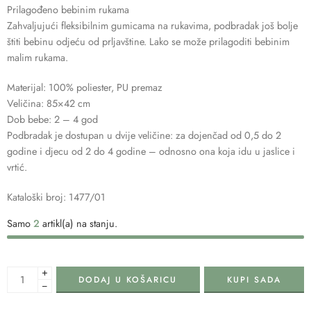
Prilagođeno bebinim rukama
Zahvaljujući fleksibilnim gumicama na rukavima, podbradak još bolje
štiti bebinu odjeću od prljavštine. Lako se može prilagoditi bebinim
malim rukama.
Materijal: 100% poliester, PU premaz
Veličina: 85×42 cm
Dob bebe: 2 – 4 god
Podbradak je dostupan u dvije veličine: za dojenčad od 0,5 do 2
godine i djecu od 2 do 4 godine – odnosno ona koja idu u jaslice i
vrtić.
Kataloški broj: 1477/01
Samo
2
artikl(a) na stanju.
+
DODAJ U KOŠARICU
KUPI SADA
−