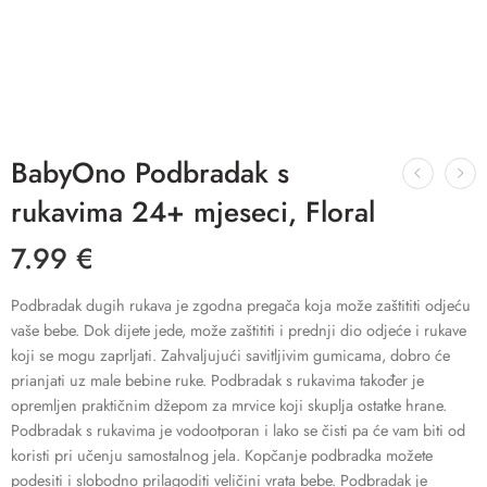
BabyOno Podbradak s
rukavima 24+ mjeseci, Floral
7.99
€
Podbradak dugih rukava je zgodna pregača koja može zaštititi odjeću
vaše bebe. Dok dijete jede, može zaštititi i prednji dio odjeće i rukave
koji se mogu zaprljati. Zahvaljujući savitljivim gumicama, dobro će
prianjati uz male bebine ruke. Podbradak s rukavima također je
opremljen praktičnim džepom za mrvice koji skuplja ostatke hrane.
Podbradak s rukavima je vodootporan i lako se čisti pa će vam biti od
koristi pri učenju samostalnog jela. Kopčanje podbradka možete
podesiti i slobodno prilagoditi veličini vrata bebe. Podbradak je