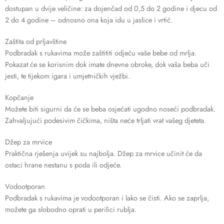
dostupan u dvije veličine: za dojenčad od 0,5 do 2 godine i djecu od
2 do 4 godine – odnosno ona koja idu u jaslice i vrtić.
Zaštita od prljavštine
Podbradak s rukavima može zaštititi odjeću vaše bebe od mrlja.
Pokazat će se korisnim dok imate dnevne obroke, dok vaša beba uči
jesti, te tijekom igara i umjetničkih vježbi.
Kopčanje
Možete biti sigurni da će se beba osjećati ugodno noseći podbradak.
Zahvaljujući podesivim čičkima, ništa neće trljati vrat vašeg djeteta.
Džep za mrvice
Praktična rješenja uvijek su najbolja. Džep za mrvice učinit će da
ostaci hrane nestanu s poda ili odjeće.
Vodootporan
Podbradak s rukavima je vodootporan i lako se čisti. Ako se zaprlja,
možete ga slobodno oprati u perilici rublja.