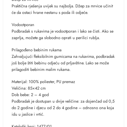
Praktična rješenja uvijek su najbolja. Džep za mrvice učinit
će da ostaci hrane nestanu s poda ili odjeće.
Vodootporan
Podbradak s rukavima je vodootporan i lako se čisti. Ako se
zaprlja, možete ga slobodno oprati u perilici rublja.
Prilagođeno bebinim rukama
Zahvaljujući fleksibilnim gumicama na rukavima, podbradak
još bolje štiti bebinu odjeću od prljavštine. Lako se može
prilagoditi bebinim malim rukama.
Materijal: 100% poliester, PU premaz
Veličina: 85×42 cm
Dob bebe: 2 – 4 god
Podbradak je dostupan u dvije veličine: za dojenčad od 0,5
do 2 godine i djecu od 2 do 4 godine – odnosno ona koja
idu u jaslice i vrtić.
Kataloški broj: 1477/01