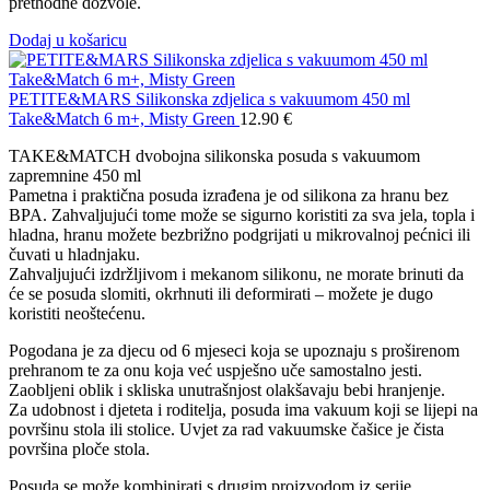
prethodne dozvole.
Dodaj u košaricu
PETITE&MARS Silikonska zdjelica s vakuumom 450 ml
Take&Match 6 m+, Misty Green
12.90
€
TAKE&MATCH dvobojna silikonska posuda s vakuumom
zapremnine 450 ml
Pametna i praktična posuda izrađena je od silikona za hranu bez
BPA. Zahvaljujući tome može se sigurno koristiti za sva jela, topla i
hladna, hranu možete bezbrižno podgrijati u mikrovalnoj pećnici ili
čuvati u hladnjaku.
Zahvaljujući izdržljivom i mekanom silikonu, ne morate brinuti da
će se posuda slomiti, okrhnuti ili deformirati – možete je dugo
koristiti neoštećenu.
Pogodana je za djecu od 6 mjeseci koja se upoznaju s proširenom
prehranom te za onu koja već uspješno uče samostalno jesti.
Zaobljeni oblik i skliska unutrašnjost olakšavaju bebi hranjenje.
Za udobnost i djeteta i roditelja, posuda ima vakuum koji se lijepi na
površinu stola ili stolice. Uvjet za rad vakuumske čašice je čista
površina ploče stola.
Posuda se može kombinirati s drugim proizvodom iz serije