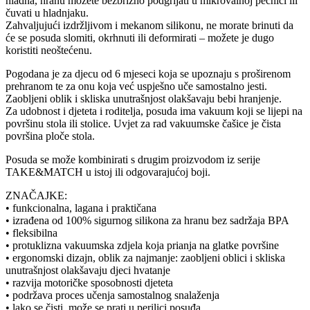
hladna, hranu možete bezbrižno podgrijati u mikrovalnoj pećnici ili
čuvati u hladnjaku.
Zahvaljujući izdržljivom i mekanom silikonu, ne morate brinuti da
će se posuda slomiti, okrhnuti ili deformirati – možete je dugo
koristiti neoštećenu.
Pogodana je za djecu od 6 mjeseci koja se upoznaju s proširenom
prehranom te za onu koja već uspješno uče samostalno jesti.
Zaobljeni oblik i skliska unutrašnjost olakšavaju bebi hranjenje.
Za udobnost i djeteta i roditelja, posuda ima vakuum koji se lijepi na
površinu stola ili stolice. Uvjet za rad vakuumske čašice je čista
površina ploče stola.
Posuda se može kombinirati s drugim proizvodom iz serije
TAKE&MATCH u istoj ili odgovarajućoj boji.
ZNAČAJKE:
• funkcionalna, lagana i praktičana
• izrađena od 100% sigurnog silikona za hranu bez sadržaja BPA
• fleksibilna
• protuklizna vakuumska zdjela koja prianja na glatke površine
• ergonomski dizajn, oblik za najmanje: zaobljeni oblici i skliska
unutrašnjost olakšavaju djeci hvatanje
• razvija motoričke sposobnosti djeteta
• podržava proces učenja samostalnog snalaženja
• lako se čisti, može se prati u perilici posuđa