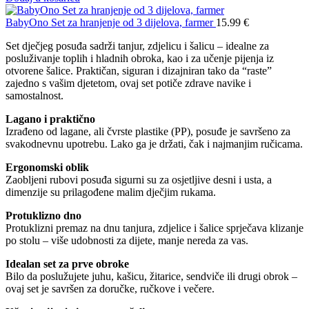
BabyOno Set za hranjenje od 3 dijelova, farmer
15.99
€
Set dječjeg posuđa sadrži tanjur, zdjelicu i šalicu – idealne za
posluživanje toplih i hladnih obroka, kao i za učenje pijenja iz
otvorene šalice. Praktičan, siguran i dizajniran tako da “raste”
zajedno s vašim djetetom, ovaj set potiče zdrave navike i
samostalnost.
Lagano i praktično
Izrađeno od lagane, ali čvrste plastike (PP), posuđe je savršeno za
svakodnevnu upotrebu. Lako ga je držati, čak i najmanjim ručicama.
Ergonomski oblik
Zaobljeni rubovi posuđa sigurni su za osjetljive desni i usta, a
dimenzije su prilagođene malim dječjim rukama.
Protuklizno dno
Protuklizni premaz na dnu tanjura, zdjelice i šalice sprječava klizanje
po stolu – više udobnosti za dijete, manje nereda za vas.
Idealan set za prve obroke
Bilo da poslužujete juhu, kašicu, žitarice, sendviče ili drugi obrok –
ovaj set je savršen za doručke, ručkove i večere.