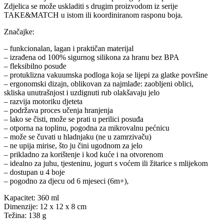
Zdjelica se može uskladiti s drugim proizvodom iz serije
TAKE&MATCH u istom ili koordiniranom rasponu boja.
Značajke:
– funkcionalan, lagan i praktičan materijal
– izrađena od 100% sigurnog silikona za hranu bez BPA
– fleksibilno posuđe
– protuklizna vakuumska podloga koja se lijepi za glatke površine
– ergonomski dizajn, oblikovan za najmlađe: zaobljeni oblici,
skliska unutrašnjost i uzdignuti rub olakšavaju jelo
– razvija motoriku djeteta
– podržava proces učenja hranjenja
– lako se čisti, može se prati u perilici posuđa
– otporna na toplinu, pogodna za mikrovalnu pećnicu
– može se čuvati u hladnjaku (ne u zamrzivaču)
– ne upija mirise, što ju čini ugodnom za jelo
– prikladno za korištenje i kod kuće i na otvorenom
– idealno za juhu, tjesteninu, jogurt s voćem ili žitarice s mlijekom
– dostupan u 4 boje
– pogodno za djecu od 6 mjeseci (6m+),
Kapacitet: 360 ml
Dimenzije: 12 x 12 x 8 cm
Težina: 138 g