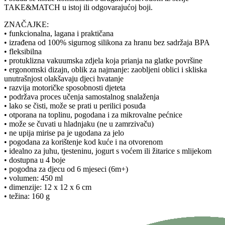
TAKE&MATCH u istoj ili odgovarajućoj boji.
ZNAČAJKE:
• funkcionalna, lagana i praktičana
• izrađena od 100% sigurnog silikona za hranu bez sadržaja BPA
• fleksibilna
• protuklizna vakuumska zdjela koja prianja na glatke površine
• ergonomski dizajn, oblik za najmanje: zaobljeni oblici i skliska
unutrašnjost olakšavaju djeci hvatanje
• razvija motoričke sposobnosti djeteta
• podržava proces učenja samostalnog snalaženja
• lako se čisti, može se prati u perilici posuđa
• otporana na toplinu, pogodana i za mikrovalne pećnice
• može se čuvati u hladnjaku (ne u zamrzivaču)
• ne upija mirise pa je ugodana za jelo
• pogodana za korištenje kod kuće i na otvorenom
• idealno za juhu, tjesteninu, jogurt s voćem ili žitarice s mlijekom
• dostupna u 4 boje
• pogodna za djecu od 6 mjeseci (6m+)
• volumen: 450 ml
• dimenzije: 12 x 12 x 6 cm
• težina: 160 g