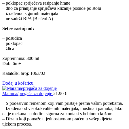
– poklopac spriječava rasipanje hrane
– dno za prianjanje spriječava klizanje posude po stolu
– izrađenod sigurnih materijala
– ne sadrži BPA (Bisfeol A)
Set se sastoji od:
– posudica
– poklopac
– žlica
Zapremnina: 300 ml
Dob: 6m+
Kataloški broj: 1063/02
Dodaj u košaricu
Marama/pregača za dojenje
21.90
€
– S podesivim remenom koji vam pristaje prema vašim potrebama.
– Izrađena od visokokvalitetnih materijala, muslina i pamuka, tako
da je mekana na dodir i sigurna za kontakt s bebinom kožom.
– Dizajn koji pomaže u jednostavnom praćenju vašeg djeteta
tijekom procesa.