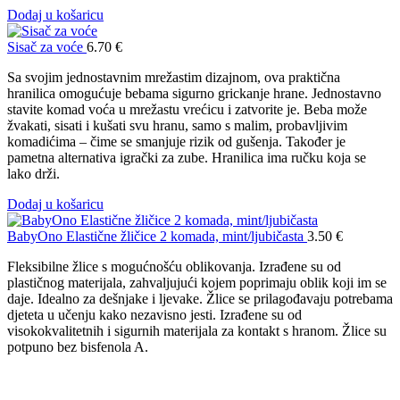
Dodaj u košaricu
Sisač za voće
6.70
€
Sa svojim jednostavnim mrežastim dizajnom, ova praktična
hranilica omogućuje bebama sigurno grickanje hrane. Jednostavno
stavite komad voća u mrežastu vrećicu i zatvorite je. Beba može
žvakati, sisati i kušati svu hranu, samo s malim, probavljivim
komadićima – čime se smanjuje rizik od gušenja. Također je
pametna alternativa igrački za zube. Hranilica ima ručku koja se
lako drži.
Dodaj u košaricu
BabyOno Elastične žličice 2 komada, mint/ljubičasta
3.50
€
Fleksibilne žlice s mogućnošću oblikovanja. Izrađene su od
plastičnog materijala, zahvaljujući kojem poprimaju oblik koji im se
daje. Idealno za dešnjake i ljevake. Žlice se prilagođavaju potrebama
djeteta u učenju kako nezavisno jesti. Izrađene su od
visokokvalitetnih i sigurnih materijala za kontakt s hranom. Žlice su
potpuno bez bisfenola A.