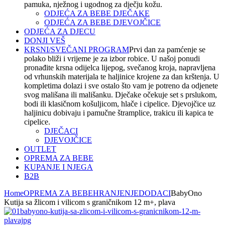
pamuka, nježnog i ugodnog za dječju kožu.
ODJEĆA ZA BEBE DJEČAKE
ODJEĆA ZA BEBE DJEVOJČICE
ODJEĆA ZA DJECU
DONJI VEŠ
KRSNI/SVEČANI PROGRAM
Prvi dan za pamćenje se
polako bliži i vrijeme je za izbor robice. U našoj ponudi
pronađite krsna odijelca lijepog, svečanog kroja, napravljena
od vrhunskih materijala te haljinice krojene za dan krštenja. U
kompletima dolazi i sve ostalo što vam je potreno da odjenete
svog mališana ili mališanku. Dječake očekuje set s prslukom,
bodi ili klasičnom košuljicom, hlače i cipelice. Djevojčice uz
haljinicu dobivaju i pamučne štramplice, trakicu ili kapica te
cipelice.
DJEČACI
DJEVOJČICE
OUTLET
OPREMA ZA BEBE
KUPANJE I NJEGA
B2B
Home
OPREMA ZA BEBE
HRANJENJE
DODACI
BabyOno
Kutija sa žlicom i vilicom s graničnikom 12 m+, plava