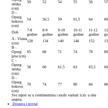
50
52
54
55
56
57
struka
(сm)
D -
Opseg
54
56,5
59
61,5
64
66
bokova
(сm)
7-8
8-9
9-10
10-11
11-12
12
Dob
godine
godine
godine
godine
godine
go
A - Visina
128
134
140
146
152
15
(сm)
B -
Opseg
65
68
71
74
78
80
prsa (сm)
C -
Opseg
58
60
61,5
63
65,5
66
struka
(сm)
D -
Opseg
70
74
77
80
84
86
bokova
(сm)
Sve mjere su u centrimetrima
i može varirati 1cm u oba
smjera.
Dostava i povrat