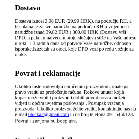
Dostava
Dostava iznosi 3,98 EUR (29,99 HRK). na području RH, a
besplatna je za sve narudžbe na području RH u vrijednosti
narudžbe iznad 39,82 EUR ( 300.00 HRK )Dostavu vrši
DPD, a paket u najvećem broju slučajeva stiže na Vašu adresu
u roku 1-3 radnih dana od potvrde Vaše narudžbe, odnosno
isporuke.Izuzetak su otoci, koje DPD vozi po redu vožnje za
otoke.
Povrat i reklamacije
Ukoliko niste zadovoljni naručenim proizvodom, imate ga
pravo vratiti uz predočenje računa. Rokove unutar kojih
kupac može vratiti proizvod i dobiti povrat novca možete
vidjeti u općim uvjetima poslovanja . Postupak vraćanja
proizvoda: Ukoliko proizvod želite vratiti, kontaktirajte nas na
e-mail
6tocka2@gmail.com
ili na broj telefona 091 5450128.
Povrat i zamjena su besplatni.