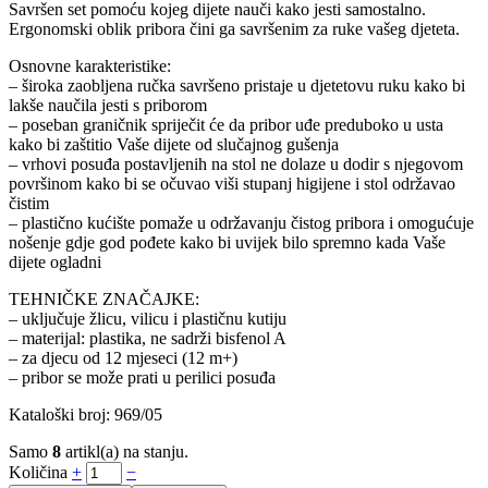
Savršen set pomoću kojeg dijete nauči kako jesti samostalno.
Ergonomski oblik pribora čini ga savršenim za ruke vašeg djeteta.
Osnovne karakteristike:
– široka zaobljena ručka savršeno pristaje u djetetovu ruku kako bi
lakše naučila jesti s priborom
– poseban graničnik spriječit će da pribor uđe preduboko u usta
kako bi zaštitio Vaše dijete od slučajnog gušenja
– vrhovi posuđa postavljenih na stol ne dolaze u dodir s njegovom
površinom kako bi se očuvao viši stupanj higijene i stol održavao
čistim
– plastično kućište pomaže u održavanju čistog pribora i omogućuje
nošenje gdje god pođete kako bi uvijek bilo spremno kada Vaše
dijete ogladni
TEHNIČKE ZNAČAJKE:
– uključuje žlicu, vilicu i plastičnu kutiju
– materijal: plastika, ne sadrži bisfenol A
– za djecu od 12 mjeseci (12 m+)
– pribor se može prati u perilici posuđa
Kataloški broj: 969/05
Samo
8
artikl(a) na stanju.
Količina
+
−