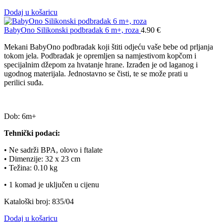
Dodaj u košaricu
BabyOno Silikonski podbradak 6 m+, roza
4.90
€
Mekani BabyOno podbradak koji štiti odjeću vaše bebe od prljanja
tokom jela. Podbradak je opremljen sa namjestivom kopčom i
specijalnim džepom za hvatanje hrane. Izrađen je od laganog i
ugodnog materijala. Jednostavno se čisti, te se može prati u
perilici suđa.
Dob: 6m+
Tehnički podaci:
• Ne sadrži BPA, olovo i ftalate
• Dimenzije: 32 x 23 cm
• Težina: 0.10 kg
• 1 komad je uključen u cijenu
Kataloški broj: 835/04
Dodaj u košaricu