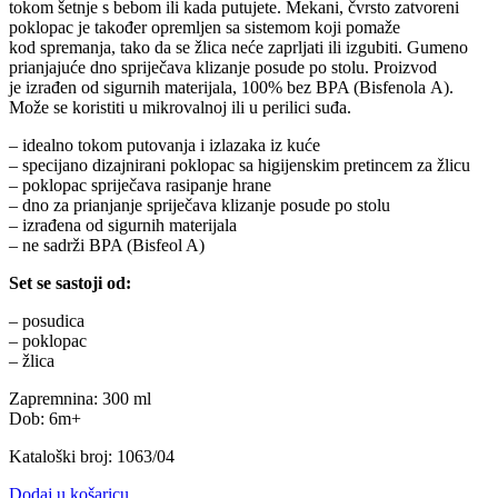
tokom šetnje s bebom ili kada putujete. Mekani, čvrsto zatvoreni
poklopac je također opremljen sa sistemom koji pomaže
kod spremanja, tako da se žlica neće zaprljati ili izgubiti. Gumeno
prianjajuće dno spriječava klizanje posude po stolu. Proizvod
je izrađen od sigurnih materijala, 100% bez BPA (Bisfenola A).
Može se koristiti u mikrovalnoj ili u perilici suđa.
– idealno tokom putovanja i izlazaka iz kuće
– specijano dizajnirani poklopac sa higijenskim pretincem za žlicu
– poklopac spriječava rasipanje hrane
– dno za prianjanje spriječava klizanje posude po stolu
– izrađena od sigurnih materijala
– ne sadrži BPA (Bisfeol A)
Set se sastoji od:
– posudica
– poklopac
– žlica
Zapremnina: 300 ml
Dob: 6m+
Kataloški broj: 1063/04
Dodaj u košaricu