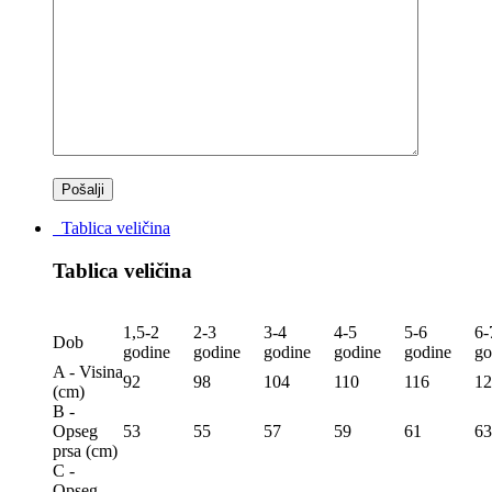
Tablica veličina
Tablica veličina
1,5-2
2-3
3-4
4-5
5-6
6-
Dob
godine
godine
godine
godine
godine
go
A - Visina
92
98
104
110
116
12
(сm)
B -
Opseg
53
55
57
59
61
63
prsa (сm)
C -
Opseg