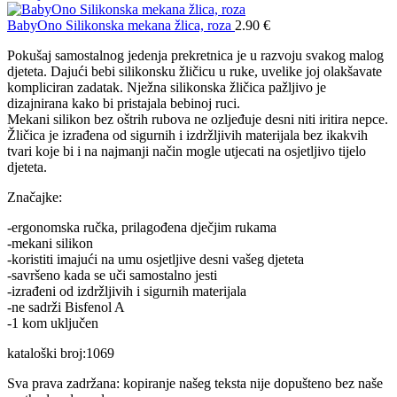
BabyOno Silikonska mekana žlica, roza
2.90
€
Pokušaj samostalnog jedenja prekretnica je u razvoju svakog malog
djeteta. Dajući bebi silikonsku žličicu u ruke, uvelike joj olakšavate
kompliciran zadatak. Nježna silikonska žličica pažljivo je
dizajnirana kako bi pristajala bebinoj ruci.
Mekani silikon bez oštrih rubova ne ozljeđuje desni niti iritira nepce.
Žličica je izrađena od sigurnih i izdržljivih materijala bez ikakvih
tvari koje bi i na najmanji način mogle utjecati na osjetljivo tijelo
djeteta.
Značajke:
-ergonomska ručka, prilagođena dječjim rukama
-mekani silikon
-koristiti imajući na umu osjetljive desni vašeg djeteta
-savršeno kada se uči samostalno jesti
-izrađeni od izdržljivih i sigurnih materijala
-ne sadrži Bisfenol A
-1 kom uključen
kataloški broj:1069
Sva prava zadržana: kopiranje našeg teksta nije dopušteno bez naše