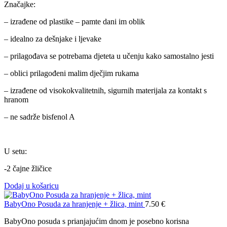
Značajke:
– izrađene od plastike – pamte dani im oblik
– idealno za dešnjake i ljevake
– prilagođava se potrebama djeteta u učenju kako samostalno jesti
– oblici prilagođeni malim dječjim rukama
– izrađene od visokokvalitetnih, sigurnih materijala za kontakt s
hranom
– ne sadrže bisfenol A
U setu:
-2 čajne žličice
Dodaj u košaricu
BabyOno Posuda za hranjenje + žlica, mint
7.50
€
BabyOno posuda s prianjajućim dnom je posebno korisna