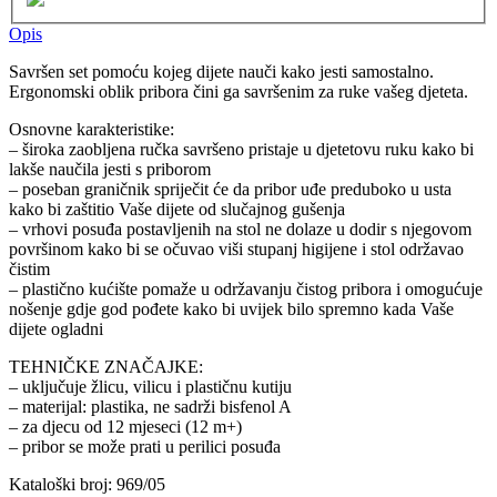
Opis
Savršen set pomoću kojeg dijete nauči kako jesti samostalno.
Ergonomski oblik pribora čini ga savršenim za ruke vašeg djeteta.
Osnovne karakteristike:
– široka zaobljena ručka savršeno pristaje u djetetovu ruku kako bi
lakše naučila jesti s priborom
– poseban graničnik spriječit će da pribor uđe preduboko u usta
kako bi zaštitio Vaše dijete od slučajnog gušenja
– vrhovi posuđa postavljenih na stol ne dolaze u dodir s njegovom
površinom kako bi se očuvao viši stupanj higijene i stol održavao
čistim
– plastično kućište pomaže u održavanju čistog pribora i omogućuje
nošenje gdje god pođete kako bi uvijek bilo spremno kada Vaše
dijete ogladni
TEHNIČKE ZNAČAJKE:
– uključuje žlicu, vilicu i plastičnu kutiju
– materijal: plastika, ne sadrži bisfenol A
– za djecu od 12 mjeseci (12 m+)
– pribor se može prati u perilici posuđa
Kataloški broj: 969/05