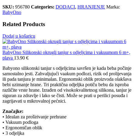
SKU:
956780
Categories:
DODACI
,
HRANJENJE
Marka:
BabyOno
Related Products
Dodaj u košaricu
BabyOno Silikonski okrugli tanjur s odjeljcima i vakuumom 6 m+,
plava
13.90
€
Babyono silikonski tanjur s odjeljcima savršen je kada beba počinje
samostalno jesti. Zahvaljujući vaakum podlozi, rizik od prolijevanja
ili pada tanjura je minimalan. Ergonomski oblik proizvoda olakšava
bebi uzimanje hrane. Tri praktična odjeljka potiču bebu da isproba
različite vrste hrane. Izrađen od visokokvalitetnog silikona, tanjur je
siguran za zdravlje i lako se čisti. Može se prati u perilici posuđa i
zagrijavati u mikrovalnoj pećnici.
Značajke:
• Idealan za proširivanje prehrane
• Vakuum podloga
• Ergonomičan oblik
• 3 odjeljka