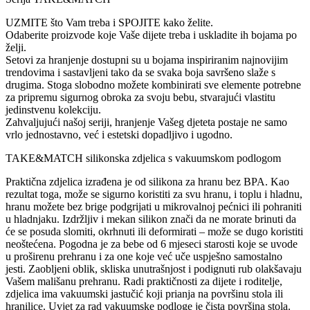
UZMITE što Vam treba i SPOJITE kako želite.
Odaberite proizvode koje Vaše dijete treba i uskladite ih bojama po
želji.
Setovi za hranjenje dostupni su u bojama inspiriranim najnovijim
trendovima i sastavljeni tako da se svaka boja savršeno slaže s
drugima. Stoga slobodno možete kombinirati sve elemente potrebne
za pripremu sigurnog obroka za svoju bebu, stvarajući vlastitu
jedinstvenu kolekciju.
Zahvaljujući našoj seriji, hranjenje Vašeg djeteta postaje ne samo
vrlo jednostavno, već i estetski dopadljivo i ugodno.
TAKE&MATCH silikonska zdjelica s vakuumskom podlogom
Praktična zdjelica izrađena je od silikona za hranu bez BPA. Kao
rezultat toga, može se sigurno koristiti za svu hranu, i toplu i hladnu,
hranu možete bez brige podgrijati u mikrovalnoj pećnici ili pohraniti
u hladnjaku. Izdržljiv i mekan silikon znači da ne morate brinuti da
će se posuda slomiti, okrhnuti ili deformirati – može se dugo koristiti
neoštećena. Pogodna je za bebe od 6 mjeseci starosti koje se uvode
u proširenu prehranu i za one koje već uče uspješno samostalno
jesti. Zaobljeni oblik, skliska unutrašnjost i podignuti rub olakšavaju
Vašem mališanu prehranu. Radi praktičnosti za dijete i roditelje,
zdjelica ima vakuumski jastučić koji prianja na površinu stola ili
hranilice. Uvjet za rad vakuumske podloge je čista površina stola.