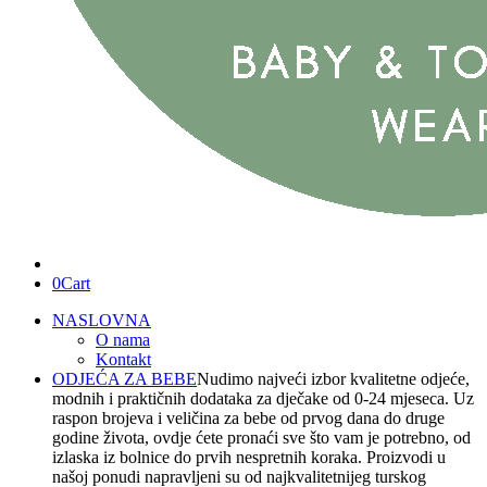
0
Cart
NASLOVNA
O nama
Kontakt
ODJEĆA ZA BEBE
Nudimo najveći izbor kvalitetne odjeće,
modnih i praktičnih dodataka za dječake od 0-24 mjeseca. Uz
raspon brojeva i veličina za bebe od prvog dana do druge
godine života, ovdje ćete pronaći sve što vam je potrebno, od
izlaska iz bolnice do prvih nespretnih koraka. Proizvodi u
našoj ponudi napravljeni su od najkvalitetnijeg turskog