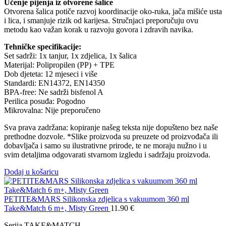
Učenje pijenja iz otvorene šalice
Otvorena šalica potiče razvoj koordinacije oko-ruka, jača mišiće usta
i lica, i smanjuje rizik od karijesa. Stručnjaci preporučuju ovu
metodu kao važan korak u razvoju govora i zdravih navika.
Tehničke specifikacije:
Set sadrži: 1x tanjur, 1x zdjelica, 1x šalica
Materijal: Polipropilen (PP) + TPE
Dob djeteta: 12 mjeseci i više
Standardi: EN14372, EN14350
BPA-free: Ne sadrži bisfenol A
Perilica posuđa: Pogodno
Mikrovalna: Nije preporučeno
Sva prava zadržana: kopiranje našeg teksta nije dopušteno bez naše
prethodne dozvole. *Slike proizvoda su preuzete od proizvođača ili
dobavljača i samo su ilustrativne prirode, te ne moraju nužno i u
svim detaljima odgovarati stvarnom izgledu i sadržaju proizvoda.
Dodaj u košaricu
PETITE&MARS Silikonska zdjelica s vakuumom 360 ml
Take&Match 6 m+, Misty Green
11.90
€
Serija TAKE&MATCH