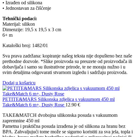
• Izrađen od silikona
• Jednostavan za čišćenje
Tehnički podaci:
Materijal: silikon
Dimenzije: 19,5 x 19,5 x 3 cm
6+ m
Kataloški broj: 1482/01
Sva prava zadržana: kopiranje našeg teksta nije dopušteno bez naše
prethodne dozvole. *Slike proizvoda su preuzete od proizvođača ili
dobavljača i samo su ilustrativne prirode, te ne moraju nužno i u
svim detaljima odgovarati stvarnom izgledu i sadržaju proizvoda.
Dodaj u košaricu
PETITE&MARS Silikonska zdjelica s vakuumom 450 ml
Take&Match 6 m+, Dusty Rose
12.90
€
TAKE&MATCH dvobojna silikonska posuda s vakuumom
zapremnine 450 ml
Pametna i praktična posuda izrađena je od silikona za hranu bez
BPA. Zahvaljujući tome može se sigurno koristiti za sva jela, topla i