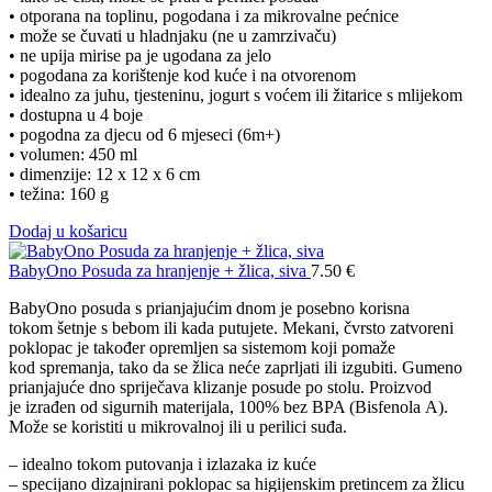
• otporana na toplinu, pogodana i za mikrovalne pećnice
• može se čuvati u hladnjaku (ne u zamrzivaču)
• ne upija mirise pa je ugodana za jelo
• pogodana za korištenje kod kuće i na otvorenom
• idealno za juhu, tjesteninu, jogurt s voćem ili žitarice s mlijekom
• dostupna u 4 boje
• pogodna za djecu od 6 mjeseci (6m+)
• volumen: 450 ml
• dimenzije: 12 x 12 x 6 cm
• težina: 160 g
Dodaj u košaricu
BabyOno Posuda za hranjenje + žlica, siva
7.50
€
BabyOno posuda s prianjajućim dnom je posebno korisna
tokom šetnje s bebom ili kada putujete. Mekani, čvrsto zatvoreni
poklopac je također opremljen sa sistemom koji pomaže
kod spremanja, tako da se žlica neće zaprljati ili izgubiti. Gumeno
prianjajuće dno spriječava klizanje posude po stolu. Proizvod
je izrađen od sigurnih materijala, 100% bez BPA (Bisfenola A).
Može se koristiti u mikrovalnoj ili u perilici suđa.
– idealno tokom putovanja i izlazaka iz kuće
– specijano dizajnirani poklopac sa higijenskim pretincem za žlicu