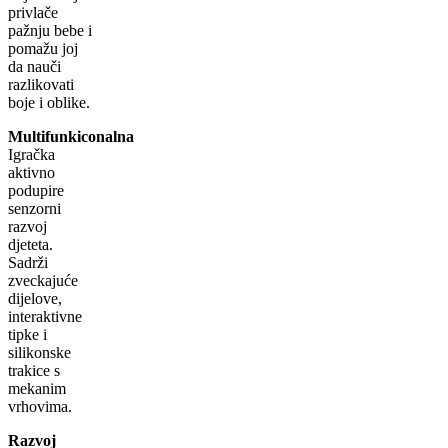
privlače
pažnju bebe i
pomažu joj
da nauči
razlikovati
boje i oblike.
Multifunkiconalna
Igračka
aktivno
podupire
senzorni
razvoj
djeteta.
Sadrži
zveckajuće
dijelove,
interaktivne
tipke i
silikonske
trakice s
mekanim
vrhovima.
Razvoj