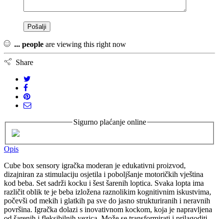
...
people
are viewing this right now
Share
Sigurno plaćanje online
Opis
Cube box sensory igračka moderan je edukativni proizvod,
dizajniran za stimulaciju osjetila i poboljšanje motoričkih vještina
kod beba. Set sadrži kocku i šest šarenih loptica. Svaka lopta ima
različit oblik te je beba izložena raznolikim kognitivnim iskustvima,
počevši od mekih i glatkih pa sve do jasno strukturiranih i neravnih
površina. Igračka dolazi s inovativnom kockom, koja je napravljena
od šarenih i fleksibilnih vezica. Može se transformirati i prilagoditi