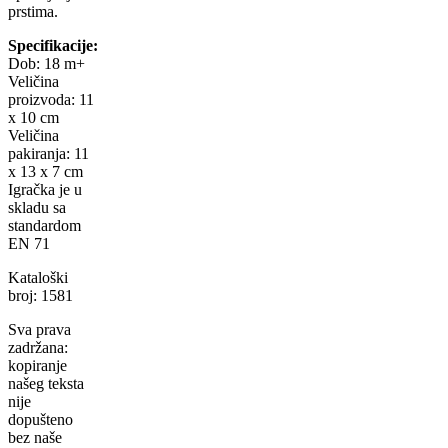
prstima.
Specifikacije:
Dob: 18 m+
Veličina
proizvoda: 11
x 10 cm
Veličina
pakiranja: 11
x 13 x 7 cm
Igračka je u
skladu sa
standardom
EN 71
Kataloški
broj: 1581
Sva prava
zadržana:
kopiranje
našeg teksta
nije
dopušteno
bez naše