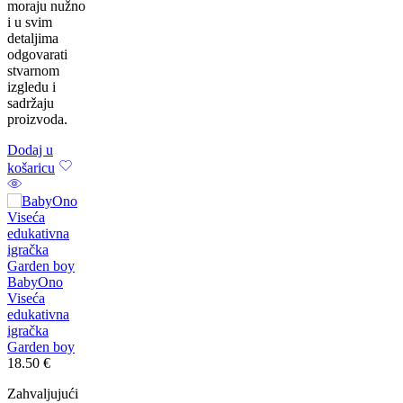
moraju nužno
i u svim
detaljima
odgovarati
stvarnom
izgledu i
sadržaju
proizvoda.
Dodaj u
košaricu
BabyOno
Viseća
edukativna
igračka
Garden boy
18.50
€
Zahvaljujući