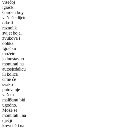
visećoj
igrački
Garden boy
vaše će dijete
otkriti
raznolik
svijet boja,
zvukova i
oblika.
Igračku
možete
jednostavno
montirati na
autosjedalicu
ili kolica
čime će
svako
putovanje
vašem
mališanu biti
ugodno.
Može se
montirati i na
dječji
krevetić i na