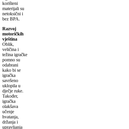
korišteni
materijali su
netoksični i
bez BPA.
Razvoj
motoričkih
vještina
Oblik,
veličina i
težina igračke
pomno su
odabrani
kako bi se
igračka
savršeno
uklopila u
dječje ruke.
Također,
igračka
olakšava
učenje
hvatanja,
držanja i
upravljanja