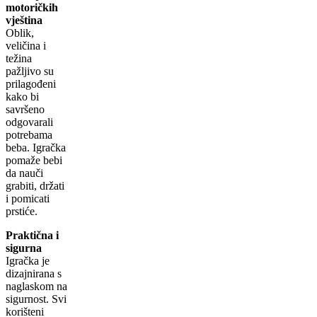
motoričkih
vještina
Oblik,
veličina i
težina
pažljivo su
prilagođeni
kako bi
savršeno
odgovarali
potrebama
beba. Igračka
pomaže bebi
da nauči
grabiti, držati
i pomicati
prstiće.
Praktična i
sigurna
Igračka je
dizajnirana s
naglaskom na
sigurnost. Svi
korišteni