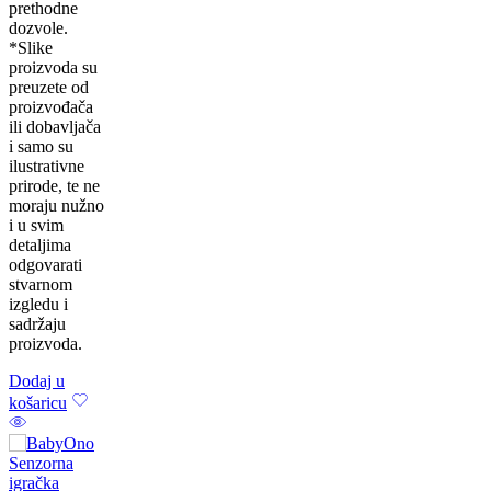
prethodne
dozvole.
*Slike
proizvoda su
preuzete od
proizvođača
ili dobavljača
i samo su
ilustrativne
prirode, te ne
moraju nužno
i u svim
detaljima
odgovarati
stvarnom
izgledu i
sadržaju
proizvoda.
Dodaj u
košaricu