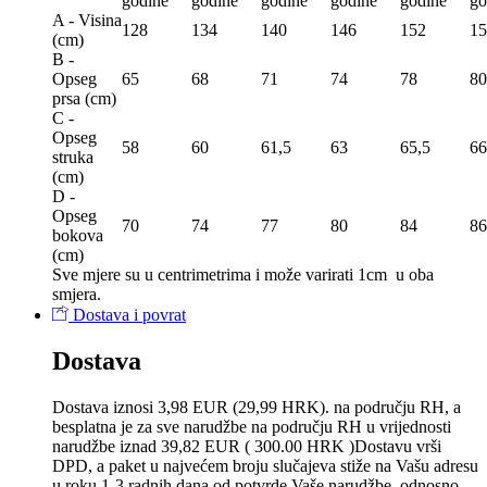
godine
godine
godine
godine
godine
go
A - Visina
128
134
140
146
152
15
(сm)
B -
Opseg
65
68
71
74
78
80
prsa (сm)
C -
Opseg
58
60
61,5
63
65,5
66
struka
(сm)
D -
Opseg
70
74
77
80
84
86
bokova
(сm)
Sve mjere su u centrimetrima
i može varirati 1cm u oba
smjera.
Dostava i povrat
Dostava
Dostava iznosi 3,98 EUR (29,99 HRK). na području RH, a
besplatna je za sve narudžbe na području RH u vrijednosti
narudžbe iznad 39,82 EUR ( 300.00 HRK )Dostavu vrši
DPD, a paket u najvećem broju slučajeva stiže na Vašu adresu
u roku 1-3 radnih dana od potvrde Vaše narudžbe, odnosno