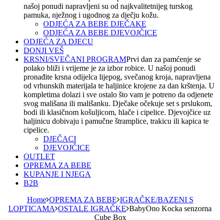
našoj ponudi napravljeni su od najkvalitetnijeg turskog
pamuka, nježnog i ugodnog za dječju kožu.
ODJEĆA ZA BEBE DJEČAKE
ODJEĆA ZA BEBE DJEVOJČICE
ODJEĆA ZA DJECU
DONJI VEŠ
KRSNI/SVEČANI PROGRAM
Prvi dan za pamćenje se
polako bliži i vrijeme je za izbor robice. U našoj ponudi
pronađite krsna odijelca lijepog, svečanog kroja, napravljena
od vrhunskih materijala te haljinice krojene za dan krštenja. U
kompletima dolazi i sve ostalo što vam je potreno da odjenete
svog mališana ili mališanku. Dječake očekuje set s prslukom,
bodi ili klasičnom košuljicom, hlače i cipelice. Djevojčice uz
haljinicu dobivaju i pamučne štramplice, trakicu ili kapica te
cipelice.
DJEČACI
DJEVOJČICE
OUTLET
OPREMA ZA BEBE
KUPANJE I NJEGA
B2B
Home
OPREMA ZA BEBE
IGRAČKE/BAZENI S
LOPTICAMA
OSTALE IGRAČKE
BabyOno Kocka senzorna
Cube Box