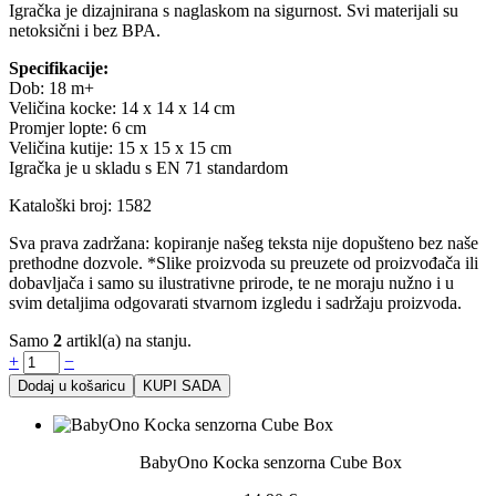
Igračka je dizajnirana s naglaskom na sigurnost. Svi materijali su
netoksični i bez BPA.
Specifikacije:
Dob: 18 m+
Veličina kocke: 14 x 14 x 14 cm
Promjer lopte: 6 cm
Veličina kutije: 15 x 15 x 15 cm
Igračka je u skladu s EN 71 standardom
Kataloški broj: 1582
Sva prava zadržana: kopiranje našeg teksta nije dopušteno bez naše
prethodne dozvole. *Slike proizvoda su preuzete od proizvođača ili
dobavljača i samo su ilustrativne prirode, te ne moraju nužno i u
svim detaljima odgovarati stvarnom izgledu i sadržaju proizvoda.
Samo
2
artikl(a) na stanju.
+
−
Dodaj u košaricu
KUPI SADA
BabyOno Kocka senzorna Cube Box