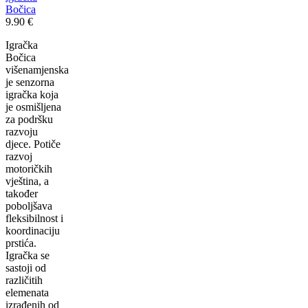
Bočica
9.90
€
Igračka
Bočica
višenamjenska
je senzorna
igračka koja
je osmišljena
za podršku
razvoju
djece. Potiče
razvoj
motoričkih
vještina, a
također
poboljšava
fleksibilnost i
koordinaciju
prstića.
Igračka se
sastoji od
različitih
elemenata
izrađenih od