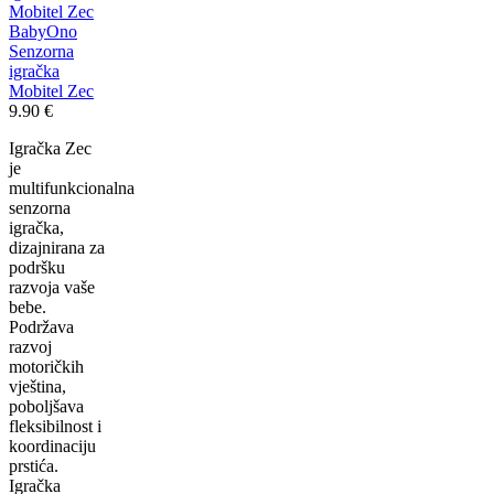
BabyOno
Senzorna
igračka
Mobitel Zec
9.90
€
Igračka Zec
je
multifunkcionalna
senzorna
igračka,
dizajnirana za
podršku
razvoja vaše
bebe.
Podržava
razvoj
motoričkih
vještina,
poboljšava
fleksibilnost i
koordinaciju
prstića.
Igračka