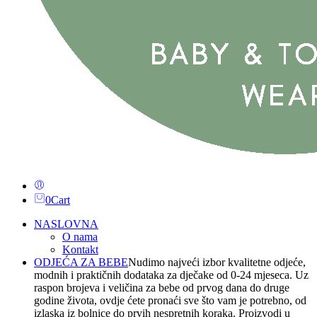
0
Cart
NASLOVNA
O nama
Kontakt
ODJEĆA ZA BEBE
Nudimo najveći izbor kvalitetne odjeće,
modnih i praktičnih dodataka za dječake od 0-24 mjeseca. Uz
raspon brojeva i veličina za bebe od prvog dana do druge
godine života, ovdje ćete pronaći sve što vam je potrebno, od
izlaska iz bolnice do prvih nespretnih koraka. Proizvodi u