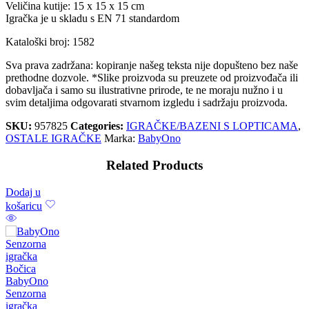
Veličina kutije: 15 x 15 x 15 cm
Igračka je u skladu s EN 71 standardom
Kataloški broj: 1582
Sva prava zadržana: kopiranje našeg teksta nije dopušteno bez naše
prethodne dozvole. *Slike proizvoda su preuzete od proizvođača ili
dobavljača i samo su ilustrativne prirode, te ne moraju nužno i u
svim detaljima odgovarati stvarnom izgledu i sadržaju proizvoda.
SKU:
957825
Categories:
IGRAČKE/BAZENI S LOPTICAMA
,
OSTALE IGRAČKE
Marka:
BabyOno
Related Products
Dodaj u
košaricu
BabyOno
Senzorna
igračka