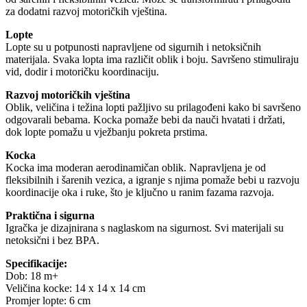
za dodatni razvoj motoričkih vještina.
Lopte
Lopte su u potpunosti napravljene od sigurnih i netoksičnih
materijala. Svaka lopta ima različit oblik i boju. Savršeno stimuliraju
vid, dodir i motoričku koordinaciju.
Razvoj motoričkih vještina
Oblik, veličina i težina lopti pažljivo su prilagođeni kako bi savršeno
odgovarali bebama. Kocka pomaže bebi da nauči hvatati i držati,
dok lopte pomažu u vježbanju pokreta prstima.
Kocka
Kocka ima moderan aerodinamičan oblik. Napravljena je od
fleksibilnih i šarenih vezica, a igranje s njima pomaže bebi u razvoju
koordinacije oka i ruke, što je ključno u ranim fazama razvoja.
Praktična i sigurna
Igračka je dizajnirana s naglaskom na sigurnost. Svi materijali su
netoksični i bez BPA.
Specifikacije:
Dob: 18 m+
Veličina kocke: 14 x 14 x 14 cm
Promjer lopte: 6 cm