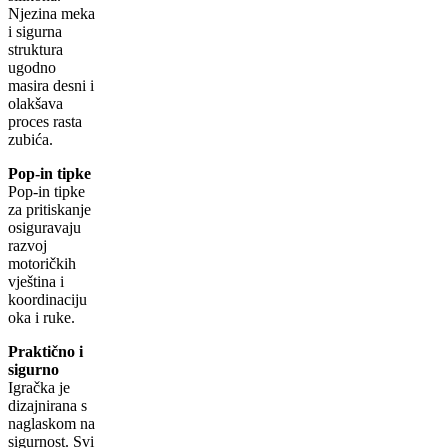
Njezina meka
i sigurna
struktura
ugodno
masira desni i
olakšava
proces rasta
zubića.
Pop-in tipke
Pop-in tipke
za pritiskanje
osiguravaju
razvoj
motoričkih
vještina i
koordinaciju
oka i ruke.
Praktično i
sigurno
Igračka je
dizajnirana s
naglaskom na
sigurnost. Svi