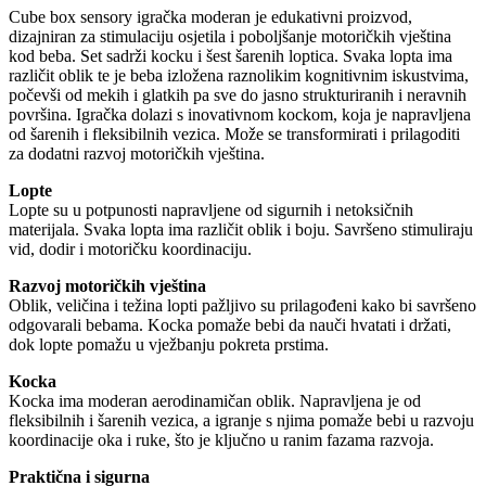
Cube box sensory igračka moderan je edukativni proizvod,
dizajniran za stimulaciju osjetila i poboljšanje motoričkih vještina
kod beba. Set sadrži kocku i šest šarenih loptica. Svaka lopta ima
različit oblik te je beba izložena raznolikim kognitivnim iskustvima,
počevši od mekih i glatkih pa sve do jasno strukturiranih i neravnih
površina. Igračka dolazi s inovativnom kockom, koja je napravljena
od šarenih i fleksibilnih vezica. Može se transformirati i prilagoditi
za dodatni razvoj motoričkih vještina.
Lopte
Lopte su u potpunosti napravljene od sigurnih i netoksičnih
materijala. Svaka lopta ima različit oblik i boju. Savršeno stimuliraju
vid, dodir i motoričku koordinaciju.
Razvoj motoričkih vještina
Oblik, veličina i težina lopti pažljivo su prilagođeni kako bi savršeno
odgovarali bebama. Kocka pomaže bebi da nauči hvatati i držati,
dok lopte pomažu u vježbanju pokreta prstima.
Kocka
Kocka ima moderan aerodinamičan oblik. Napravljena je od
fleksibilnih i šarenih vezica, a igranje s njima pomaže bebi u razvoju
koordinacije oka i ruke, što je ključno u ranim fazama razvoja.
Praktična i sigurna