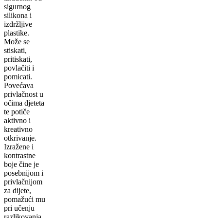
sigurnog
silikona i
izdržljive
plastike.
Može se
stiskati,
pritiskati,
povlačiti i
pomicati.
Povećava
privlačnost u
očima djeteta
te potiče
aktivno i
kreativno
otkrivanje.
Izražene i
kontrastne
boje čine je
posebnijom i
privlačnijom
za dijete,
pomažući mu
pri učenju
razlikovanja