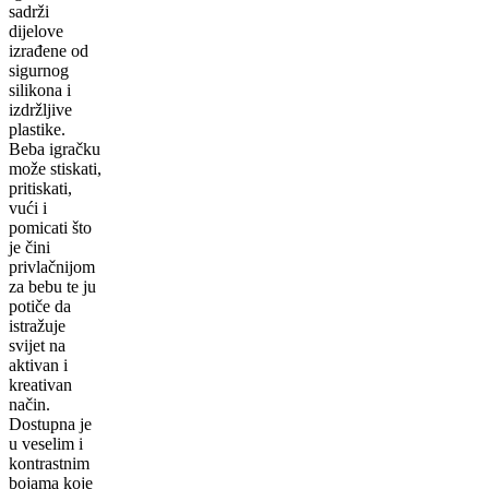
sadrži
dijelove
izrađene od
sigurnog
silikona i
izdržljive
plastike.
Beba igračku
može stiskati,
pritiskati,
vući i
pomicati što
je čini
privlačnijom
za bebu te ju
potiče da
istražuje
svijet na
aktivan i
kreativan
način.
Dostupna je
u veselim i
kontrastnim
bojama koje