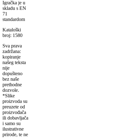
Igračka je u
skladu s EN
71
standardom
Kataloški
broj: 1580
Sva prava
zadržana:
kopiranje
našeg teksta
nije
dopušteno
bez naše
prethodne
dozvole.
*Slike
proizvoda su
preuzete od
proizvođača
ili dobavljača
i samo su
ilustrativne
prirode, te ne