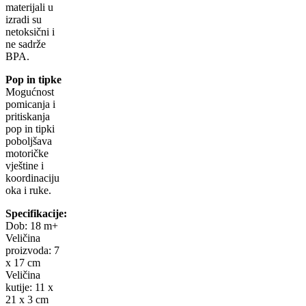
materijali u
izradi su
netoksični i
ne sadrže
BPA.
Pop in tipke
Mogućnost
pomicanja i
pritiskanja
pop in tipki
poboljšava
motoričke
vještine i
koordinaciju
oka i ruke.
Specifikacije:
Dob: 18 m+
Veličina
proizvoda: 7
x 17 cm
Veličina
kutije: 11 x
21 x 3 cm