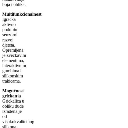
boja i oblika.
Multifunkcionalnost
Igračka
aktivno
podupire
senzorni
razvoj
djeteta.
Opremljena
je zveckavim
elementima,
interaktivnim
gumbima i
silikonskim
trakicama.
Mogućnost
grickanja
Grickalica u
obliku dude
izrađena je
od
visokokvalitetnog
silikona.