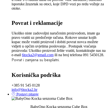
isporuke.Izuzetak su otoci, koje DPD vozi po redu vožnje za
otoke.
Povrat i reklamacije
Ukoliko niste zadovoljni naručenim proizvodom, imate ga
pravo vratiti uz predočenje računa. Rokove unutar kojih
kupac može vratiti proizvod i dobiti povrat novca možete
vidjeti u općim uvjetima poslovanja . Postupak vraćanja
proizvoda: Ukoliko proizvod želite vratiti, kontaktirajte nas na
e-mail
6tocka2@gmail.com
ili na broj telefona 091 5450128.
Povrat i zamjena su besplatni.
Korisnička podrška
+385 91 545 0128
info@6tocka2.hr
Postavi pitanje
BabyOno Kocka senzorna Cube Box