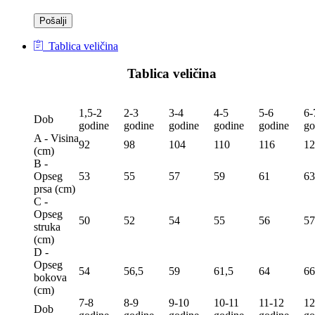
Tablica veličina
Tablica veličina
1,5-2
2-3
3-4
4-5
5-6
6-
Dob
godine
godine
godine
godine
godine
go
A - Visina
92
98
104
110
116
12
(сm)
B -
Opseg
53
55
57
59
61
63
prsa (сm)
C -
Opseg
50
52
54
55
56
57
struka
(сm)
D -
Opseg
54
56,5
59
61,5
64
66
bokova
(сm)
7-8
8-9
9-10
10-11
11-12
12
Dob