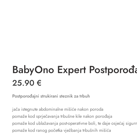
BabyOno Expert Postporođajn
25.90
€
Postporođajni strukirani steznik za trbuh
jača istegnute abdominalne mišiće nakon poroda
pomaže kod sprječavanja trbušne kile nakon porođaja
pomaže kod ublažavanja post-operativne boli, te daje osjećaj sigurn
pomaže kod ranog početka vježbanja trbušnih mišića