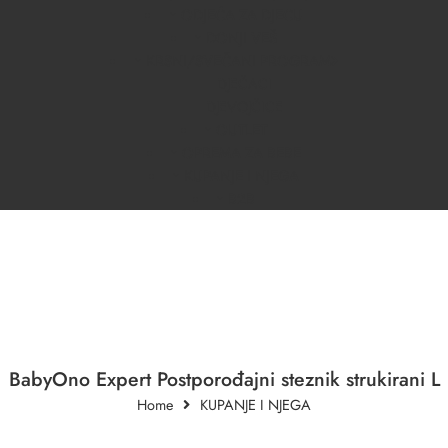
ODJEĆA ZA DJECU
DONJI VEŠ
KRSNI/SVEČANI PROGRAM
DJEČACI
DJEVOJČICE
OUTLET
OPREMA ZA BEBE
KUPANJE I NJEGA
B2B
BabyOno Expert Postporođajni steznik strukirani L
Home
KUPANJE I NJEGA