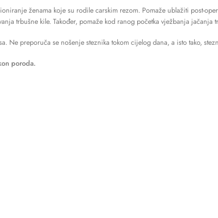
cioniranje ženama koje su rodile carskim rezom. Pomaže ublažiti post-operat
anja trbušne kile. Također, pomaže kod ranog početka vježbanja jačanja t
sa. Ne preporuča se nošenje steznika tokom cijelog dana, a isto tako, stezni
kon poroda.