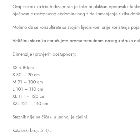
Ovaj steznik za trbuh dizajniran je kako bi olakšao oporavak i funk
ojačavanje rastegnutog abdominalnog zida i smanjenje rizika dobiv
Molimo da se konzultirate sa svojim liječnikom prije korištenja poja
Veličinu steznika naručujete prema trenutnom opsegu struka na
Dimenzije (provjeriti dostupnost):
XS < 80cm
S 80 – 90 cm
M 91 – 100 cm
L 101 – 110 cm
XL 111 – 120 cm
XXL 121 – 140 cm
Steznik nije na čičak, u jednoj je cjelini.
Kataloški broj: 511/L