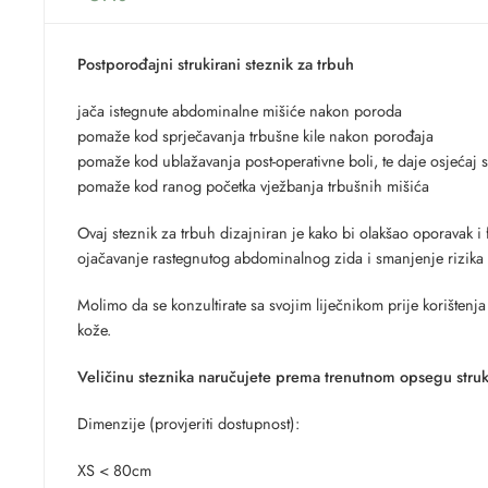
Postporođajni strukirani steznik za trbuh
jača istegnute abdominalne mišiće nakon poroda
pomaže kod sprječavanja trbušne kile nakon porođaja
pomaže kod ublažavanja post-operativne boli, te daje osjećaj s
pomaže kod ranog početka vježbanja trbušnih mišića
Ovaj steznik za trbuh dizajniran je kako bi olakšao oporavak i
ojačavanje rastegnutog abdominalnog zida i smanjenje rizika 
Molimo da se konzultirate sa svojim liječnikom prije korištenja
kože.
Veličinu steznika naručujete prema trenutnom opsegu stru
Dimenzije (provjeriti dostupnost):
XS < 80cm