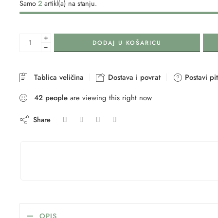
Samo
2
artikl(a) na stanju.
+
DODAJ U KOŠARICU
−
Tablica veličina
Dostava i povrat
Postavi pi
42
people
are viewing this right now
Share
OPIS