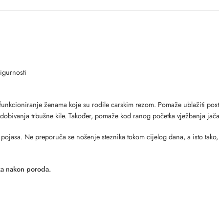
igurnosti
 funkcioniranje ženama koje su rodile carskim rezom. Pomaže ublažiti post-o
dobivanja trbušne kile. Također, pomaže kod ranog početka vježbanja jača
 pojasa. Ne preporuča se nošenje steznika tokom cijelog dana, a isto tako, s
ka nakon poroda.