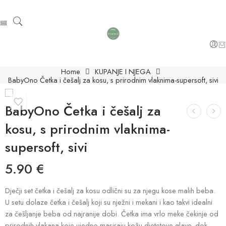
Home
KUPANJE I NJEGA
BabyOno Četka i češalj za kosu, s prirodnim vlaknima-supersoft, sivi
BabyOno Četka i češalj za
kosu, s prirodnim vlaknima-
supersoft, sivi
5.90
€
Dječji set četka i češalj za kosu odlični su za njegu kose malih beba.
U setu dolaze četka i češalj koji su nježni i mekani i kao takvi idealni
za češljanje beba od najranije dobi. Četka ima vrlo meke čekinje od
prirodnih vlakana koje ujedno masiraju kožu djetetove glave, dok