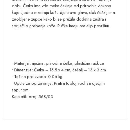
dobi. Četka ima vrlo meke čekinje od prirodnih vlakana
koje ujedno masiraju kožu djetetove glave, dok češalj ima
zaobljene zupce kako bi se pružila dodatna zaštita i
spriječilo grebanje kože. Ručke imaju anti-slip površinu.
• Materijal: nježna, prirodna četka, plastična ručkica
• Dimenzije: Četka – 15.5 x 4 cm, češalj – 13 x 3 cm
• Težina proizvoda: 0.06 kg
• Upute za održavanje: Prati u toploj vodi sa dječjim
sapunom
Kataloški broj: 568/03