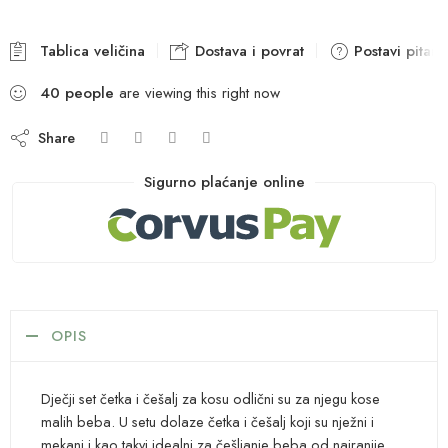
Tablica veličina
Dostava i povrat
Postavi pitanj
40
people
are viewing this right now
Share
Sigurno plaćanje online
OPIS
Dječji set četka i češalj za kosu odlični su za njegu kose
malih beba. U setu dolaze četka i češalj koji su nježni i
mekani i kao takvi idealni za češljanje beba od najranije