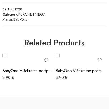
SKU:
951238
Category:
KUPANJE I NJEGA
Marka:
BabyOno
Related Products
BabyOno Višekratne postporođajne mrežaste gaćice 2 komada XL
BabyOno Višekratne postporođajne mrežaste gaćice 2 komada M
3.90
€
3.90
€