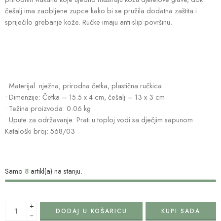
češalj ima zaobljene zupce kako bi se pružila dodatna zaštita i
spriječilo grebanje kože. Ručke imaju anti-slip površinu.
• Materijal: nježna, prirodna četka, plastična ručkica
• Dimenzije: Četka – 15.5 x 4 cm, češalj – 13 x 3 cm
• Težina proizvoda: 0.06 kg
• Upute za održavanje: Prati u toploj vodi sa dječjim sapunom
Kataloški broj: 568/03
Samo
8
artikl(a) na stanju.
+
DODAJ U KOŠARICU
KUPI SADA
−