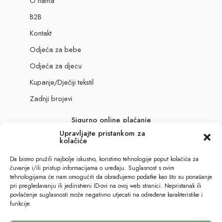
O nama
B2B
Kontakt
Odjeća za bebe
Odjeća za djecu
Kupanje/Dječiji tekstil
Zadnji brojevi
Sigurno online plaćanje
Upravljajte pristankom za
kolačiće
Da bismo pružili najbolje iskustvo, koristimo tehnologije poput kolačića za
čuvanje i/ili pristup informacijama o uređaju. Suglasnost s ovim
tehnologijama će nam omogućiti da obrađujemo podatke kao što su ponašanje
pri pregledavanju ili jedinstveni ID-ovi na ovoj web stranici. Nepristanak ili
povlačenje suglasnosti može negativno utjecati na određene karakteristike i
funkcije.