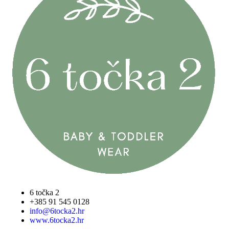
6 točka 2
+385 91 545 0128
info@6tocka2.hr
www.6tocka2.hr