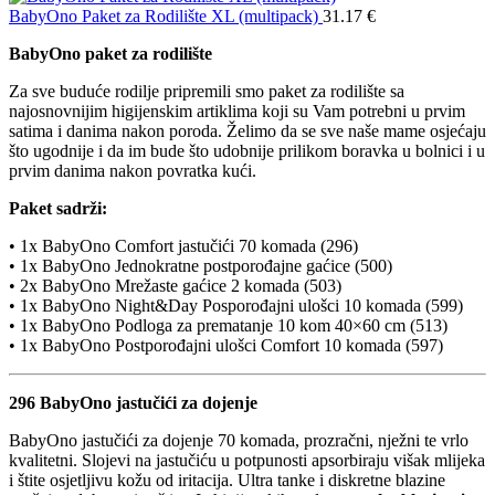
BabyOno Paket za Rodilište XL (multipack)
31.17
€
BabyOno paket za rodilište
Za sve buduće rodilje pripremili smo paket za rodilište sa
najosnovnijim higijenskim artiklima koji su Vam potrebni u prvim
satima i danima nakon poroda. Želimo da se sve naše mame osjećaju
što ugodnije i da im bude što udobnije prilikom boravka u bolnici i u
prvim danima nakon povratka kući.
Paket sadrži:
• 1x BabyOno Comfort jastučići 70 komada (296)
• 1x BabyOno Jednokratne postporođajne gaćice (500)
• 2x BabyOno Mrežaste gaćice 2 komada (503)
• 1x BabyOno Night&Day Posporođajni ulošci 10 komada (599)
• 1x BabyOno Podloga za prematanje 10 kom 40×60 cm (513)
• 1x BabyOno Postporođajni ulošci Comfort 10 komada (597)
296 BabyOno jastučići za dojenje
BabyOno jastučići za dojenje 70 komada, prozračni, nježni te vrlo
kvalitetni. Slojevi na jastučiću u potpunosti apsorbiraju višak mlijeka
i štite osjetljivu kožu od iritacija. Ultra tanke i diskretne blazine