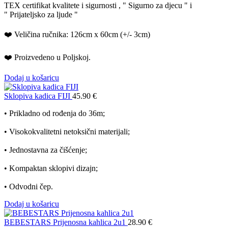
TEX certifikat kvalitete i sigurnosti , " Sigurno za djecu " i
" Prijateljsko za ljude "
❤️ Veličina ručnika: 126cm x 60cm (+/- 3cm)
❤️ Proizvedeno u Poljskoj.
Dodaj u košaricu
Sklopiva kadica FIJI
45.90
€
• Prikladno od rođenja do 36m;
• Visokokvalitetni netoksični materijali;
• Jednostavna za čišćenje;
• Kompaktan sklopivi dizajn;
• Odvodni čep.
Dodaj u košaricu
BEBESTARS Prijenosna kahlica 2u1
28.90
€