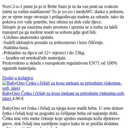
Novi 2-u-1 putni jo-jo iz Bebe Stars je tu da vas prati na svakom
izletu sa vašim mališanom! To je yo-yo i međuWC daska u jednom,
jer se njene noge otvaraju i prilagođavaju toaletu za odrasle, tako da
pokriva sve vaše potrebe, bez obzira na dob vaše djece.
Sklopiv je pa zauzima malo prostora i sprema se u torbu za lakši
transport pa ga možete nositi sa sobom gdje god bili.
-Udobno anatomsko sjedalo.
-Sadrži uklonjivu posudu za jednostavno i brzo čišćenje.
-Stabilna baza.
-Prikladno za djecu od 12+ mjeseci i do 23kg.
– Izrađen od netoksičnih materijala.
Proizvedeno u skladu s europskom regulativom EN71 od 100%
sigurnih materijala.
Dodaj u košaricu
BabyOno Četka i češalj za kosu mekani sa prirodnim vlaknima-soft,
plavi
4.90
€
BabyOno set četka i češalj za njegu kose malih beba. U setu dolaze
četka i češalj koji su pogodni za češljanje beba od najranije dobi.
Četka ima vrlo meke čekinje koje ujedno masiraju kožu djetetove
glave, dok češalj ima zaobljene zupce kako bi se pružila dodatna