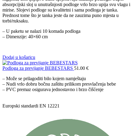
absorpcijski sloj u unutrašnjosti podloge vrlo brzo upija svu vlagu i
mirise. Slojevi podloge su kvalitetni i sama podloga je tanka.
Prednost tome što je tanka jeste da ne zauzima puno mjesta u
torbi/ruksaku.
– U paketu se nalazi 10 komada podloga
– Dimenzije: 40×60 cm
Dodaj u košaricu
Podloga za previjanje BEBESTARS
51.00
€
– Može se prilagoditi bilo kojem namještaju
– Nudi vrlo dobru bočnu zaštitu prilikom presvlačenja bebe
– PVC premaz osigurava jednostavno i brzo čišćenje
Europski standardi EN 12221