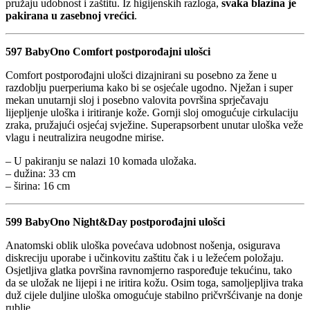
pružaju udobnost i zaštitu. Iz higijenskih razloga,
svaka blazina je
pakirana u zasebnoj vrećici
.
597 BabyOno Comfort postporođajni ulošci
Comfort postporođajni ulošci dizajnirani su posebno za žene u
razdoblju puerperiuma kako bi se osjećale ugodno. Nježan i super
mekan unutarnji sloj i posebno valovita površina sprječavaju
lijepljenje uloška i iritiranje kože. Gornji sloj omogućuje cirkulaciju
zraka, pružajući osjećaj svježine. Superapsorbent unutar uloška veže
vlagu i neutralizira neugodne mirise.
– U pakiranju se nalazi 10 komada uložaka.
– dužina: 33 cm
– širina: 16 cm
599 BabyOno Night&Day postporođajni ulošci
Anatomski oblik uloška povećava udobnost nošenja, osigurava
diskreciju uporabe i učinkovitu zaštitu čak i u ležećem položaju.
Osjetljiva glatka površina ravnomjerno raspoređuje tekućinu, tako
da se uložak ne lijepi i ne iritira kožu. Osim toga, samoljepljiva traka
duž cijele duljine uloška omogućuje stabilno pričvršćivanje na donje
rublje.