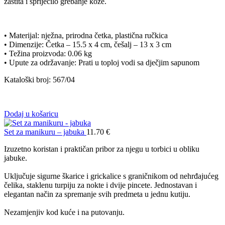
zaštita i spriječilo grebanje kože.
• Materijal: nježna, prirodna četka, plastična ručkica
• Dimenzije: Četka – 15.5 x 4 cm, češalj – 13 x 3 cm
• Težina proizvoda: 0.06 kg
• Upute za održavanje: Prati u toploj vodi sa dječjim sapunom
Kataloški broj: 567/04
Dodaj u košaricu
Set za manikuru – jabuka
11.70
€
Izuzetno koristan i praktičan pribor za njegu u torbici u obliku
jabuke.
Uključuje sigurne škarice i grickalice s graničnikom od nehrđajućeg
čelika, staklenu turpiju za nokte i dvije pincete. Jednostavan i
elegantan način za spremanje svih predmeta u jednu kutiju.
Nezamjenjiv kod kuće i na putovanju.