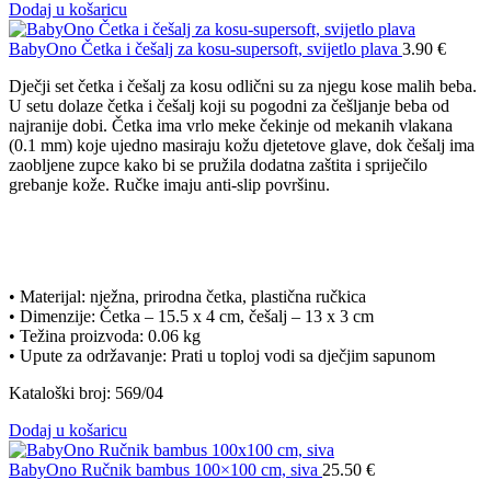
Dodaj u košaricu
BabyOno Četka i češalj za kosu-supersoft, svijetlo plava
3.90
€
Dječji set četka i češalj za kosu odlični su za njegu kose malih beba.
U setu dolaze četka i češalj koji su pogodni za češljanje beba od
najranije dobi. Četka ima vrlo meke čekinje od mekanih vlakana
(0.1 mm) koje ujedno masiraju kožu djetetove glave, dok češalj ima
zaobljene zupce kako bi se pružila dodatna zaštita i spriječilo
grebanje kože. Ručke imaju anti-slip površinu.
• Materijal: nježna, prirodna četka, plastična ručkica
• Dimenzije: Četka – 15.5 x 4 cm, češalj – 13 x 3 cm
• Težina proizvoda: 0.06 kg
• Upute za održavanje: Prati u toploj vodi sa dječjim sapunom
Kataloški broj: 569/04
Dodaj u košaricu
BabyOno Ručnik bambus 100×100 cm, siva
25.50
€