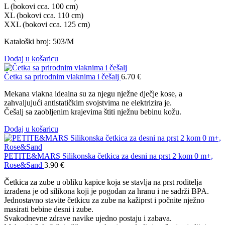
L (bokovi cca. 100 cm)
XL (bokovi cca. 110 cm)
XXL (bokovi cca. 125 cm)
Kataloški broj: 503/M
Dodaj u košaricu
Četka sa prirodnim vlaknima i češalj
6.70
€
Mekana vlakna idealna su za njegu nježne dječje kose, a
zahvaljujući antistatičkim svojstvima ne elektrizira je.
Češalj sa zaobljenim krajevima štiti nježnu bebinu kožu.
Dodaj u košaricu
PETITE&MARS Silikonska četkica za desni na prst 2 kom 0 m+,
Rose&Sand
3.90
€
Četkica za zube u obliku kapice koja se stavlja na prst roditelja
izrađena je od silikona koji je pogodan za hranu i ne sadrži BPA.
Jednostavno stavite četkicu za zube na kažiprst i počnite nježno
masirati bebine desni i zube.
Svakodnevne zdrave navike ujedno postaju i zabava.