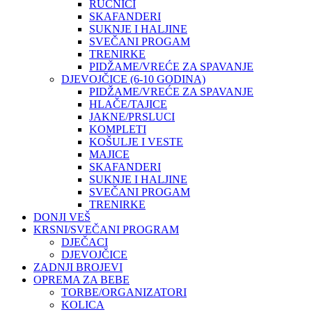
RUČNICI
SKAFANDERI
SUKNJE I HALJINE
SVEČANI PROGAM
TRENIRKE
PIDŽAME/VREĆE ZA SPAVANJE
DJEVOJČICE (6-10 GODINA)
PIDŽAME/VREĆE ZA SPAVANJE
HLAČE/TAJICE
JAKNE/PRSLUCI
KOMPLETI
KOŠULJE I VESTE
MAJICE
SKAFANDERI
SUKNJE I HALJINE
SVEČANI PROGAM
TRENIRKE
DONJI VEŠ
KRSNI/SVEČANI PROGRAM
DJEČACI
DJEVOJČICE
ZADNJI BROJEVI
OPREMA ZA BEBE
TORBE/ORGANIZATORI
KOLICA