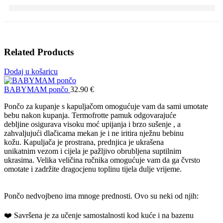
Related Products
Dodaj u košaricu
BABYMAM pončo
32.90
€
Pončo za kupanje s kapuljačom omogućuje vam da sami umotate
bebu nakon kupanja. Termofrotte pamuk odgovarajuće
debljine osigurava visoku moć upijanja i brzo sušenje , a
zahvaljujući dlačicama mekan je i ne iritira nježnu bebinu
kožu. Kapuljača je prostrana, prednjica je ukrašena
unikatnim vezom i cijela je pažljivo obrubljena suptilnim
ukrasima. Velika veličina ručnika omogućuje vam da ga čvrsto
omotate i zadržite dragocjenu toplinu tijela dulje vrijeme.
Pončo nedvojbeno ima mnoge prednosti. Ovo su neki od njih:
❤️ Savršena je za učenje samostalnosti kod kuće i na bazenu