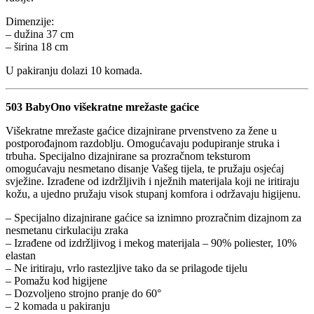
Dimenzije:
– dužina 37 cm
– širina 18 cm
U pakiranju dolazi 10 komada.
503 BabyOno višekratne mrežaste gaćice
Višekratne mrežaste gaćice dizajnirane prvenstveno za žene u
postporođajnom razdoblju. Omogućavaju podupiranje struka i
trbuha. Specijalno dizajnirane sa prozračnom teksturom
omogućavaju nesmetano disanje Vašeg tijela, te pružaju osjećaj
svježine. Izrađene od izdržljivih i nježnih materijala koji ne iritiraju
kožu, a ujedno pružaju visok stupanj komfora i održavaju higijenu.
– Specijalno dizajnirane gaćice sa iznimno prozračnim dizajnom za
nesmetanu cirkulaciju zraka
– Izrađene od izdržljivog i mekog materijala – 90% poliester, 10%
elastan
– Ne iritiraju, vrlo rastezljive tako da se prilagode tijelu
– Pomažu kod higijene
– Dozvoljeno strojno pranje do 60°
– 2 komada u pakiranju