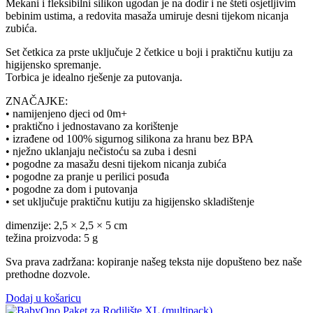
Mekani i fleksibilni silikon ugodan je na dodir i ne šteti osjetljivim
bebinim ustima, a redovita masaža umiruje desni tijekom nicanja
zubića.
Set četkica za prste uključuje 2 četkice u boji i praktičnu kutiju za
higijensko spremanje.
Torbica je idealno rješenje za putovanja.
ZNAČAJKE:
• namijenjeno djeci od 0m+
• praktično i jednostavano za korištenje
• izrađene od 100% sigurnog silikona za hranu bez BPA
• nježno uklanjaju nečistoću sa zuba i desni
• pogodne za masažu desni tijekom nicanja zubića
• pogodne za pranje u perilici posuđa
• pogodne za dom i putovanja
• set uključuje praktičnu kutiju za higijensko skladištenje
dimenzije: 2,5 × 2,5 × 5 cm
težina proizvoda: 5 g
Sva prava zadržana: kopiranje našeg teksta nije dopušteno bez naše
prethodne dozvole.
Dodaj u košaricu