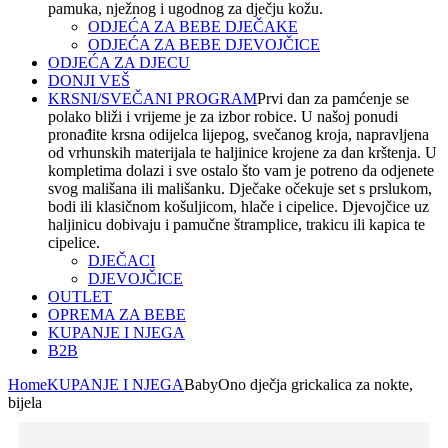
pamuka, nježnog i ugodnog za dječju kožu.
ODJEĆA ZA BEBE DJEČAKE
ODJEĆA ZA BEBE DJEVOJČICE
ODJEĆA ZA DJECU
DONJI VEŠ
KRSNI/SVEČANI PROGRAM
Prvi dan za pamćenje se
polako bliži i vrijeme je za izbor robice. U našoj ponudi
pronađite krsna odijelca lijepog, svečanog kroja, napravljena
od vrhunskih materijala te haljinice krojene za dan krštenja. U
kompletima dolazi i sve ostalo što vam je potreno da odjenete
svog mališana ili mališanku. Dječake očekuje set s prslukom,
bodi ili klasičnom košuljicom, hlače i cipelice. Djevojčice uz
haljinicu dobivaju i pamučne štramplice, trakicu ili kapica te
cipelice.
DJEČACI
DJEVOJČICE
OUTLET
OPREMA ZA BEBE
KUPANJE I NJEGA
B2B
Home
KUPANJE I NJEGA
BabyOno dječja grickalica za nokte,
bijela