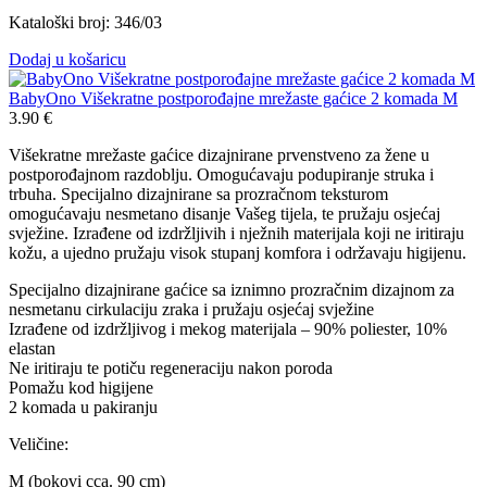
Kataloški broj: 346/03
Dodaj u košaricu
BabyOno Višekratne postporođajne mrežaste gaćice 2 komada M
3.90
€
Višekratne mrežaste gaćice dizajnirane prvenstveno za žene u
postporođajnom razdoblju. Omogućavaju podupiranje struka i
trbuha. Specijalno dizajnirane sa prozračnom teksturom
omogućavaju nesmetano disanje Vašeg tijela, te pružaju osjećaj
svježine. Izrađene od izdržljivih i nježnih materijala koji ne iritiraju
kožu, a ujedno pružaju visok stupanj komfora i održavaju higijenu.
Specijalno dizajnirane gaćice sa iznimno prozračnim dizajnom za
nesmetanu cirkulaciju zraka i pružaju osjećaj svježine
Izrađene od izdržljivog i mekog materijala – 90% poliester, 10%
elastan
Ne iritiraju te potiču regeneraciju nakon poroda
Pomažu kod higijene
2 komada u pakiranju
Veličine:
M (bokovi cca. 90 cm)