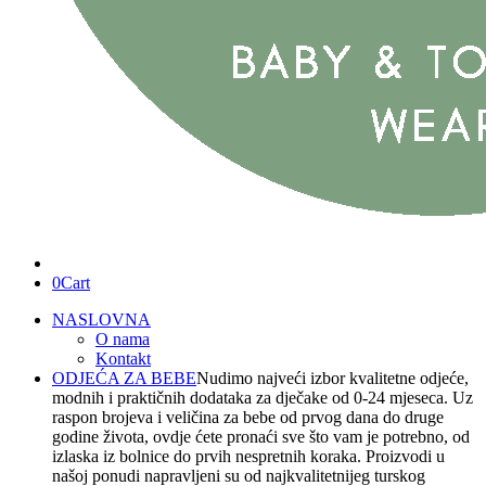
0
Cart
NASLOVNA
O nama
Kontakt
ODJEĆA ZA BEBE
Nudimo najveći izbor kvalitetne odjeće,
modnih i praktičnih dodataka za dječake od 0-24 mjeseca. Uz
raspon brojeva i veličina za bebe od prvog dana do druge
godine života, ovdje ćete pronaći sve što vam je potrebno, od
izlaska iz bolnice do prvih nespretnih koraka. Proizvodi u
našoj ponudi napravljeni su od najkvalitetnijeg turskog