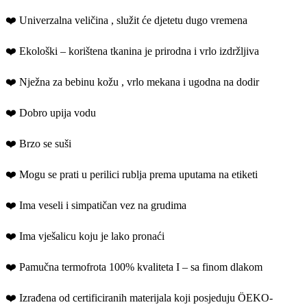
❤️ Univerzalna veličina , služit će djetetu dugo vremena
❤️ Ekološki – korištena tkanina je prirodna i vrlo izdržljiva
❤️ Nježna za bebinu kožu , vrlo mekana i ugodna na dodir
❤️ Dobro upija vodu
❤️ Brzo se suši
❤️ Mogu se prati u perilici rublja prema uputama na etiketi
❤️ Ima veseli i simpatičan vez na grudima
❤️ Ima vješalicu koju je lako pronaći
❤️ Pamučna termofrota 100% kvaliteta I – sa finom dlakom
❤️ Izrađena od certificiranih materijala koji posjeduju ÖEKO-