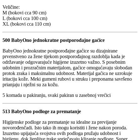
Veličine:
M (bokovi cca 90 cm)
L (bokovi cca 100 cm)
XL (bokovi cca 110 cm)
500 BabyOno jednokratne postporođajne gaćice
BabyOno jednokratne postporođajne gaćice su dizajnirane
prvenstveno za žene tijekom postporođajnog razdoblja kada je
održavanje odgovarajuće higijene izuzetno važno. S posebnim
udobnim i prozračnim materijalom, gaćice omogućavaju slobodan
protok zraka i maksimalnu udobnost. Materijal gaćica ne uzrokuje
iritaciju kože. Meki gumeni rubovi u struku i preponama savršeno
prianjaju i nježni su za kožu.
5 komada u pakiranju, svaki pakiran u zasebnoj vrećici
513 BabyOno podloge za prematanje
Higijenske podloge za prematanje su idealne za previjanje
novorođenčadi. Isto tako ih mogu koristiti i žene nakon poroda.
Izuzetno upijajuća svojstva ovih podloga pružaju udobnost i
higijenu, dok ljepljive trake sprječavaju klizanje podloge. Super