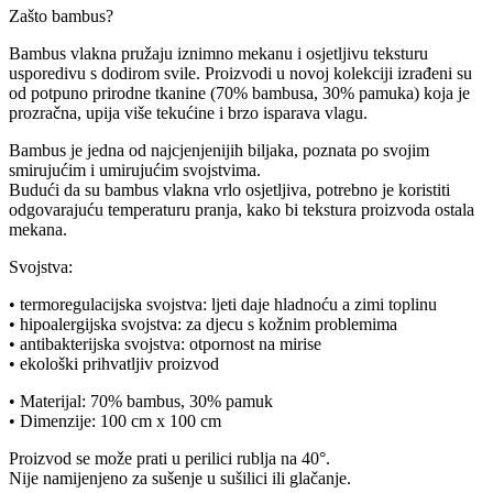
Zašto bambus?
Bambus vlakna pružaju iznimno mekanu i osjetljivu teksturu
usporedivu s dodirom svile. Proizvodi u novoj kolekciji izrađeni su
od potpuno prirodne tkanine (70% bambusa, 30% pamuka) koja je
prozračna, upija više tekućine i brzo isparava vlagu.
Bambus je jedna od najcjenjenijih biljaka, poznata po svojim
smirujućim i umirujućim svojstvima.
Budući da su bambus vlakna vrlo osjetljiva, potrebno je koristiti
odgovarajuću temperaturu pranja, kako bi tekstura proizvoda ostala
mekana.
Svojstva:
• termoregulacijska svojstva: ljeti daje hladnoću a zimi toplinu
• hipoalergijska svojstva: za djecu s kožnim problemima
• antibakterijska svojstva: otpornost na mirise
• ekološki prihvatljiv proizvod
• Materijal: 70% bambus, 30% pamuk
• Dimenzije: 100 cm x 100 cm
Proizvod se može prati u perilici rublja na 40°.
Nije namijenjeno za sušenje u sušilici ili glačanje.