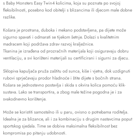
s Baby Monsters Easy Twin4 kolicima, koja su poznata po svojoj
fleksibilnosti, posebno kod obitelji s blizancima ili djecom male dobne
razlike.
Košara je prostrana, duboka i mekano podstavljena, pa dijete može
sigurno spavati i odmarati se tijekom šetnje. Dolazi s kvalitetnim
madracem koji podržava zdrav razvoj kralježnice.
Tkanina je izrađena od prozračnih materijala koji osiguravaju dobru
ventilaciju, a svi korišteni materijali su certificirani i sigurni za djecu.
Sklopiva kapuljača pruža zaštitu od sunca, kiše i vjetra, dok uzdignuti
rubovi sprječavaju prodor hladnoće i štite dijete s bočnih strana.
Košara se jednostavno postavlja i skida s okvira kolica pomoću klik-
sustava. Lako se transportira, a zbog male težine pogodna je i za
svakodnevno korištenje.
Može se koristiti samostalno ili u paru, ovisno o potrebama roditelja.
Idealna je za blizance, ali i za kombinaciju s drugim nastavcima poput
sportskog sjedala. Time se dobiva maksimalna fleksibilnost bez
kompromisa po pitanju udobnosti.