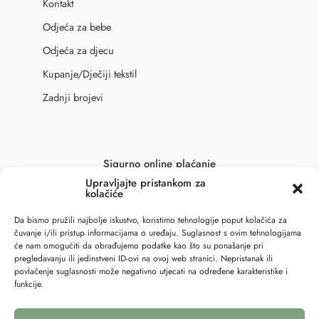
Kontakt
Odjeća za bebe
Odjeća za djecu
Kupanje/Dječiji tekstil
Zadnji brojevi
Sigurno online plaćanje
Upravljajte pristankom za
kolačiće
Da bismo pružili najbolje iskustvo, koristimo tehnologije poput kolačića za
čuvanje i/ili pristup informacijama o uređaju. Suglasnost s ovim tehnologijama
će nam omogućiti da obrađujemo podatke kao što su ponašanje pri
pregledavanju ili jedinstveni ID-ovi na ovoj web stranici. Nepristanak ili
povlačenje suglasnosti može negativno utjecati na određene karakteristike i
funkcije.