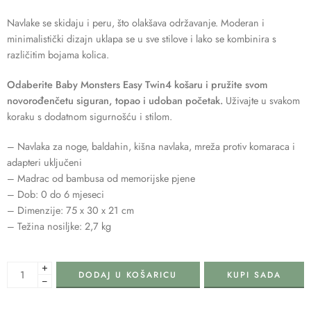
Navlake se skidaju i peru, što olakšava održavanje. Moderan i
minimalistički dizajn uklapa se u sve stilove i lako se kombinira s
različitim bojama kolica.
Odaberite Baby Monsters Easy Twin4 košaru i pružite svom
novorođenčetu siguran, topao i udoban početak.
Uživajte u svakom
koraku s dodatnom sigurnošću i stilom.
– Navlaka za noge, baldahin, kišna navlaka, mreža protiv komaraca i
adapteri uključeni
– Madrac od bambusa od memorijske pjene
– Dob: 0 do 6 mjeseci
– Dimenzije: 75 x 30 x 21 cm
– Težina nosiljke: 2,7 kg
+
DODAJ U KOŠARICU
KUPI SADA
−