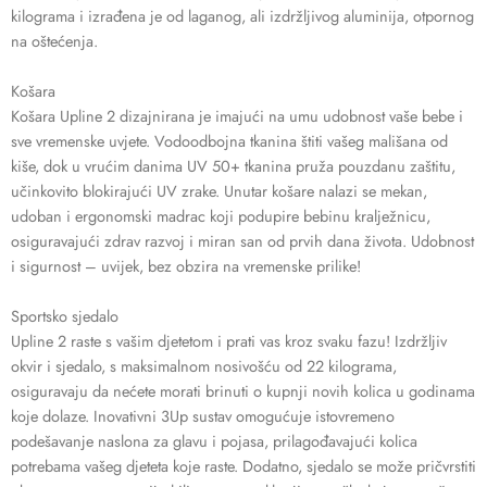
kilograma i izrađena je od laganog, ali izdržljivog aluminija, otpornog
na oštećenja.
Košara
Košara Upline 2 dizajnirana je imajući na umu udobnost vaše bebe i
sve vremenske uvjete. Vodoodbojna tkanina štiti vašeg mališana od
kiše, dok u vrućim danima UV 50+ tkanina pruža pouzdanu zaštitu,
učinkovito blokirajući UV zrake. Unutar košare nalazi se mekan,
udoban i ergonomski madrac koji podupire bebinu kralježnicu,
osiguravajući zdrav razvoj i miran san od prvih dana života. Udobnost
i sigurnost – uvijek, bez obzira na vremenske prilike!
Sportsko sjedalo
Upline 2 raste s vašim djetetom i prati vas kroz svaku fazu! Izdržljiv
okvir i sjedalo, s maksimalnom nosivošću od 22 kilograma,
osiguravaju da nećete morati brinuti o kupnji novih kolica u godinama
koje dolaze. Inovativni 3Up sustav omogućuje istovremeno
podešavanje naslona za glavu i pojasa, prilagođavajući kolica
potrebama vašeg djeteta koje raste. Dodatno, sjedalo se može pričvrstiti