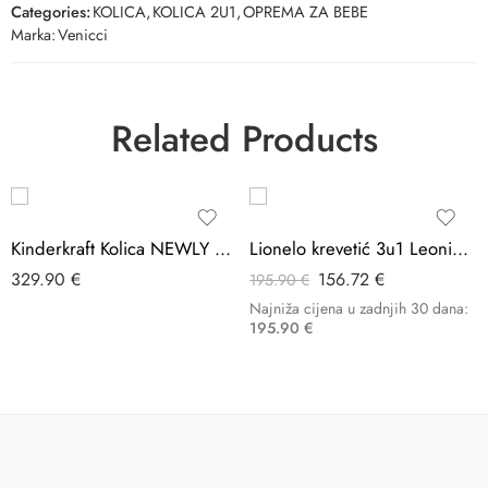
Categories:
KOLICA
,
KOLICA 2U1
,
OPREMA ZA BEBE
Marka:
Venicci
Related Products
-20%
Kinderkraft Kolica NEWLY 3u1 MINK PRO, classic black
Lionelo krevetić 3u1 Leonie Plus, Grey Stone
329.90
€
156.72
€
195.90
€
Najniža cijena u zadnjih 30 dana:
195.90
€