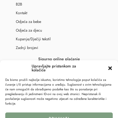
B2B
Kontakt
Odjeća za bebe
Odjeća za djecu
Kupanje/Dječiji tekstil
Zadnji brojevi
Sigurno online plaćanje
Upravljajte pristankom za
kolačiće
Da bismo pružili najbolje iskustvo, koristimo tehnologije poput kolačića za
čuvanje i/ili pristup informacijama o uređaju. Suglasnost s ovim tehnologijama
će nam omogućiti da obrađujemo podatke kao što su ponašanje pri
pregledavanju ili jedinstveni ID-ovi na ovoj web stranici. Nepristanak ili
povlačenje suglasnosti može negativno utjecati na određene karakteristike i
funkcije.