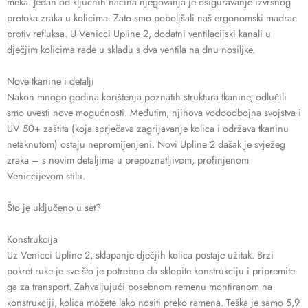
meka. Jedan od ključnih načina njegovanja je osiguravanje izvrsnog
protoka zraka u kolicima. Zato smo poboljšali naš ergonomski madrac
protiv refluksa. U Venicci Upline 2, dodatni ventilacijski kanali u
dječjim kolicima rade u skladu s dva ventila na dnu nosiljke.
Nove tkanine i detalji
Nakon mnogo godina korištenja poznatih struktura tkanine, odlučili
smo uvesti nove mogućnosti. Međutim, njihova vodoodbojna svojstva i
UV 50+ zaštita (koja sprječava zagrijavanje kolica i održava tkaninu
netaknutom) ostaju nepromijenjeni. Novi Upline 2 dašak je svježeg
zraka – s novim detaljima u prepoznatljivom, profinjenom
Veniccijevom stilu.
Što je uključeno u set?
Konstrukcija
Uz Venicci Upline 2, sklapanje dječjih kolica postaje užitak. Brzi
pokret ruke je sve što je potrebno da sklopite konstrukciju i pripremite
ga za transport. Zahvaljujući posebnom remenu montiranom na
konstrukciji, kolica možete lako nositi preko ramena. Teška je samo 5,9