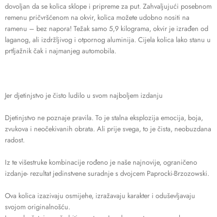
dovoljan da se kolica sklope i pripreme za put. Zahvaljujući posebnom
remenu pričvršćenom na okvir, kolica možete udobno nositi na
ramenu – bez napora! Težak samo 5,9 kilograma, okvir je izrađen od
laganog, ali izdržljivog i otpornog aluminija. Cijela kolica lako stanu u
prtljažnik čak i najmanjeg automobila.
Jer djetinjstvo je čisto ludilo u svom najboljem izdanju
Djetinjstvo ne poznaje pravila. To je stalna eksplozija emocija, boja,
zvukova i neočekivanih obrata. Ali prije svega, to je čista, neobuzdana
radost.
Iz te višestruke kombinacije rođeno je naše najnovije, ograničeno
izdanje- rezultat jedinstvene suradnje s dvojcem Paprocki-Brzozowski.
Ova kolica izazivaju osmijehe, izražavaju karakter i oduševljavaju
svojom originalnošću.