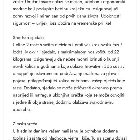
zrake. Unutar košare nalazi se mekan, udoban i ergonomski
madrac koji podupire bebinu kralježnicu, osiguravajući
zdrav razvoj i miran san od prvih dana života. Udobnost i
sigurnost – uvijek, bez obzira na vremenske prilike!
Sportsko sjedalo
Upline 2 raste s vašim djetetom i prati vas kroz svaku fazu!
Izdržljiv okvir i sjedalo, s maksimalnom nosivošću od 22
kilograma, osiguravaju da nećete morati brinuti o kupnji
novih kolica u godinama koje dolaze. Inovativni 3Up sustav
omogućuje istovremeno podešavanje naslona za glavu i
pojasa, prilagođavajući kolica potrebama vašeg djeteta koje
raste. Dodatno, sjedalo se može pričvrstiti okrenuto prema
naprijed ili natrag, a uklonjiva prečka koja se može odvojiti
s jedne ili obje strane, dodatno olakšava svakodnevnu
upotrebu.
Zimska vreća
U hladnim danima vašem mališanu je potrebna dodatna
toplina i zaštita od hladnoće, vjetra i kiše. Tu na scenu dolazi