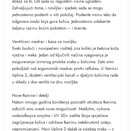
dokaz za to. Od sada su regulatori visine ugrađeni.
Zahvaljujući tome, i nosiljka i sjedalo sada se mogu
jednostavno podesiti u viši položaj. Podesite visinu tako da
odgovara osobi koja gura kolica. Jednostavno odaberite
željenu razinu brzim pokretom – i krenite.
Ventilirani madrac i baza za nosiljku
Svaki budući i novopečeni roditelj zna koliko je bebina koža
nježna i meka. Jedan od ključnih načina njegovanja je
osiguravanje izvrsnog protoka zraka u kolicima. Zato smo
poboljšali naš ergonomski madrac protiv refluksa. U Venicci
Upline 2, dodatni ventilacijski kanali u dječjim kolicima rade
u skladu s dva ventila na dnu nosiljke.
Nove tkanine i detalji
Nakon mnogo godina korištenja poznatih struktura tkanine,
odlučili smo uvesti nove mogućnosti. Međutim, njihova
vodoodbojna svojstva i UV 50+ zaštita (koja sprječava
zagrijavanje kolica i održava tkaninu netaknutom) ostaju
nepromijenjeni. Novi Upline 2 dašak je svježeg zraka – s