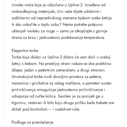
zimska vreća koja je uključena u Upline 2. Izrađena od
vodoodbojnog materijala, čini vaše dijete udobnim i
zaštićenim od nepredvidivog vremena tijekom svake šetnje.
A ako uskočite u toplu sobu? Nema potrebe potpuno
uklanjati navlaku za noge – samo je otkopčajte s gornje
strane za brzo i jednostavno podešavanje temperature.
Elegantna torba
Torba koja dolazi uz Upline 2 dobro će vam doći u svakoj
šetnji s bebom. Na prednjoj strani nalaze se dva praktična
džepa: jedan s patentnim zatvaračem, a drugi otvoreni.
Unutrašnjost torbe nudi dovoljno prostora za pelene,
maramice i grickalice za vašeg mališana, a pametan sustav
pričvršćivanja omogućuje jednostavno pričvršćivanje i
odvajanje od ručke kolica. Savršen je za ponijeti ga u
trgovinu, restoran ili bilo koju drugu priliku kada trebate sve
držati pod kontrolom – i nadohvat ruke.
Podloga za presvlačenje