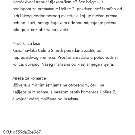
Neočekivani trenuci tijekom šetnje? Bez brige – s
podlogom za prematanje Upline 2, pokriveni ste! Izrađen od
izdržljivog, vodootpornog materijala koji je nježan prema
bebinoj koži, omogućuje vam udobno mijenjanje pelena
bilo gdje, bez obzira na uvjete.
Navlaka za kišu
Kišna navlaka Upline 2 nudi pouzdanu zaštitu od
nepredvidivog vremena. Prostrana navlaka u potpunosti štiti
kolica, čuvajući Vašeg mališana od kiše, snijega i vjetra.
Mreža za komarce
Uživajte u mirnim šetnjama na otvorenom, čak i na
najljepšim mjestima, s mrežom protiv komaraca Upline 2,
čuvajući vašeg mališana od insekata.
SKU:
c559da2ba967