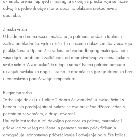
okrenuto prema naprijed ili natrag, a uklonjiva prečka koja se može
odvojiti s jedne ili obje strane, dodatno olakšava svakodnevnu
upotrebu.
Zimska vreća
U hladnim danima vašem mališanu je potrebna dodatna toplina i
zaštita od hladnoće, vjetra i kiše. Tu na scenu dolazi zimska vreća koja
je uključena u Upline 2. Izrađena od vodoodbojnog materijala, čini
vaše dijete udobnim i zaštićenim od nepredvidivog vremena tijekom
svake šetnje. A ako uskočite u toplu sobu? Nema potrebe potpuno
uklanjati navlaku za noge – samo je otkopčajte s gornje strane za brzo
i jednostavno podešavanje temperature.
Elegantna torba
Torba koja dolazi uz Upline 2 dobro će vam doći u svakoj šetnji s
bebom. Na prednjoj strani nalaze se dva praktična džepa: jedan s
patentnim zatvaračem, a drugi otvoreni.
Unutrašnjost torbe nudi dovoljno prostora za pelene, maramice i
grickalice za vašeg mališana, a pametan sustav pričvršćivanja
omogućuje jednostavno pričvršćivanje i odvajanje od ručke kolica.