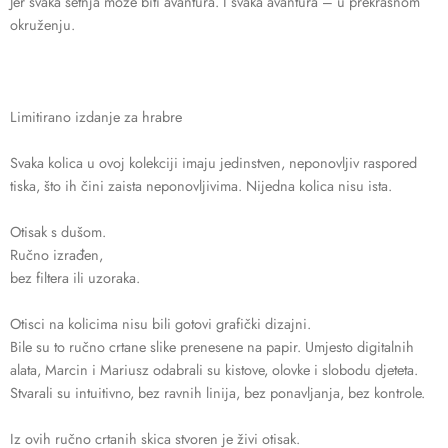
Jer svaka šetnja može biti avantura. I svaka avantura – u prekrasnom
okruženju.
Limitirano izdanje za hrabre
Svaka kolica u ovoj kolekciji imaju jedinstven, neponovljiv raspored
tiska, što ih čini zaista neponovljivima. Nijedna kolica nisu ista.
Otisak s dušom.
Ručno izrađen,
bez filtera ili uzoraka.
Otisci na kolicima nisu bili gotovi grafički dizajni.
Bile su to ručno crtane slike prenesene na papir. Umjesto digitalnih
alata, Marcin i Mariusz odabrali su kistove, olovke i slobodu djeteta.
Stvarali su intuitivno, bez ravnih linija, bez ponavljanja, bez kontrole.
Iz ovih ručno crtanih skica stvoren je živi otisak.