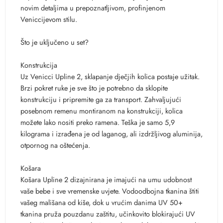
novim detaljima u prepoznatljivom, profinjenom
Veniccijevom stilu.
Što je uključeno u set?
Konstrukcija
Uz Venicci Upline 2, sklapanje dječjih kolica postaje užitak.
Brzi pokret ruke je sve što je potrebno da sklopite
konstrukciju i pripremite ga za transport. Zahvaljujući
posebnom remenu montiranom na konstrukciji, kolica
možete lako nositi preko ramena. Teška je samo 5,9
kilograma i izrađena je od laganog, ali izdržljivog aluminija,
otpornog na oštećenja.
Košara
Košara Upline 2 dizajnirana je imajući na umu udobnost
vaše bebe i sve vremenske uvjete. Vodoodbojna tkanina štiti
vašeg mališana od kiše, dok u vrućim danima UV 50+
tkanina pruža pouzdanu zaštitu, učinkovito blokirajući UV