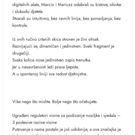
digitalnih alata, Marcin i Mariusz odabrali su kistove, olovke
i slobodu djeteta.
Stvarali su intuitivno, bez ravnih linija, bez ponavljanja, bez
kontrole.
Iz ovih ručno crtanih skica stvoren je živi otisak.
Razvijajući se, dinamičan i jedinstven. Svaki fragment je
drugačiji.
Svaka kolica nose jedinstven zapis trenutka.
Jer u nesavršenosti leži prava ljepota.
A u spontanoj liniji sva radost djetinjstva.
Više nego što mislite. Bolje nego što očekujete.
Ugrađeni regulatori visine za podizanje nosiljke i sjedala –
3 podesive razine visine
Putovanje s nama postalo je još udobnije, a ova značajka je