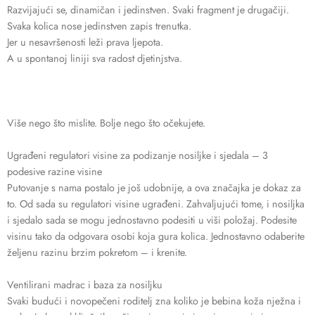
Razvijajući se, dinamičan i jedinstven. Svaki fragment je drugačiji.
Svaka kolica nose jedinstven zapis trenutka.
Jer u nesavršenosti leži prava ljepota.
A u spontanoj liniji sva radost djetinjstva.
Više nego što mislite. Bolje nego što očekujete.
Ugrađeni regulatori visine za podizanje nosiljke i sjedala – 3
podesive razine visine
Putovanje s nama postalo je još udobnije, a ova značajka je dokaz za
to. Od sada su regulatori visine ugrađeni. Zahvaljujući tome, i nosiljka
i sjedalo sada se mogu jednostavno podesiti u viši položaj. Podesite
visinu tako da odgovara osobi koja gura kolica. Jednostavno odaberite
željenu razinu brzim pokretom – i krenite.
Ventilirani madrac i baza za nosiljku
Svaki budući i novopečeni roditelj zna koliko je bebina koža nježna i