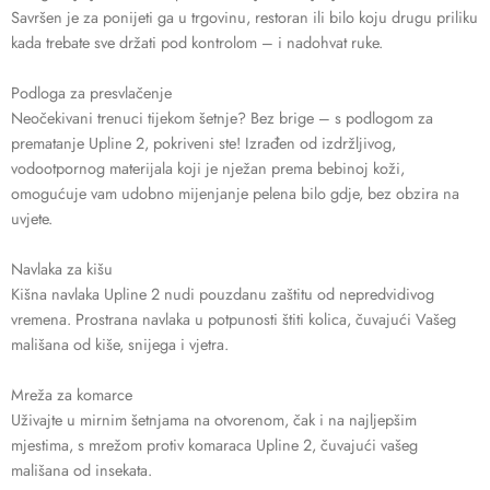
Savršen je za ponijeti ga u trgovinu, restoran ili bilo koju drugu priliku
kada trebate sve držati pod kontrolom – i nadohvat ruke.
Podloga za presvlačenje
Neočekivani trenuci tijekom šetnje? Bez brige – s podlogom za
prematanje Upline 2, pokriveni ste! Izrađen od izdržljivog,
vodootpornog materijala koji je nježan prema bebinoj koži,
omogućuje vam udobno mijenjanje pelena bilo gdje, bez obzira na
uvjete.
Navlaka za kišu
Kišna navlaka Upline 2 nudi pouzdanu zaštitu od nepredvidivog
vremena. Prostrana navlaka u potpunosti štiti kolica, čuvajući Vašeg
mališana od kiše, snijega i vjetra.
Mreža za komarce
Uživajte u mirnim šetnjama na otvorenom, čak i na najljepšim
mjestima, s mrežom protiv komaraca Upline 2, čuvajući vašeg
mališana od insekata.