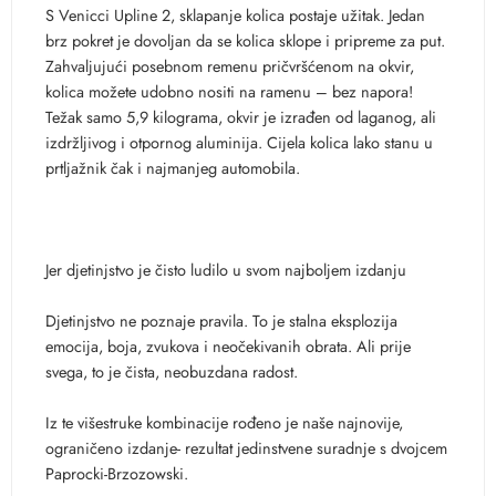
S Venicci Upline 2, sklapanje kolica postaje užitak. Jedan
brz pokret je dovoljan da se kolica sklope i pripreme za put.
Zahvaljujući posebnom remenu pričvršćenom na okvir,
kolica možete udobno nositi na ramenu – bez napora!
Težak samo 5,9 kilograma, okvir je izrađen od laganog, ali
izdržljivog i otpornog aluminija. Cijela kolica lako stanu u
prtljažnik čak i najmanjeg automobila.
Jer djetinjstvo je čisto ludilo u svom najboljem izdanju
Djetinjstvo ne poznaje pravila. To je stalna eksplozija
emocija, boja, zvukova i neočekivanih obrata. Ali prije
svega, to je čista, neobuzdana radost.
Iz te višestruke kombinacije rođeno je naše najnovije,
ograničeno izdanje- rezultat jedinstvene suradnje s dvojcem
Paprocki-Brzozowski.