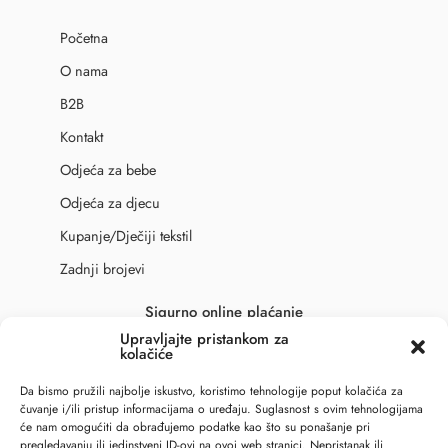
Početna
O nama
B2B
Kontakt
Odjeća za bebe
Odjeća za djecu
Kupanje/Dječiji tekstil
Zadnji brojevi
Sigurno online plaćanje
Upravljajte pristankom za
kolačiće
Da bismo pružili najbolje iskustvo, koristimo tehnologije poput kolačića za
čuvanje i/ili pristup informacijama o uređaju. Suglasnost s ovim tehnologijama
će nam omogućiti da obrađujemo podatke kao što su ponašanje pri
pregledavanju ili jedinstveni ID-ovi na ovoj web stranici. Nepristanak ili