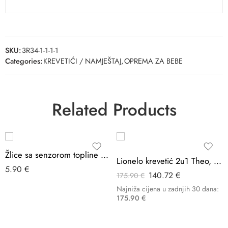
SKU:
3R34-1-1-1-1
Categories:
KREVETIĆI / NAMJEŠTAJ
,
OPREMA ZA BEBE
Related Products
-20%
Žlice sa senzorom topline BOO
Lionelo krevetić 2u1 Theo, Grey Stone Natural
5.90
€
140.72
€
175.90
€
Najniža cijena u zadnjih 30 dana:
175.90
€