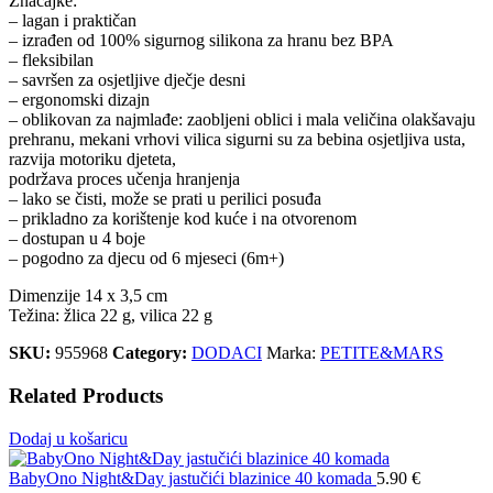
Značajke:
– lagan i praktičan
– izrađen od 100% sigurnog silikona za hranu bez BPA
– fleksibilan
– savršen za osjetljive dječje desni
– ergonomski dizajn
– oblikovan za najmlađe: zaobljeni oblici i mala veličina olakšavaju
prehranu, mekani vrhovi vilica sigurni su za bebina osjetljiva usta,
razvija motoriku djeteta,
podržava proces učenja hranjenja
– lako se čisti, može se prati u perilici posuđa
– prikladno za korištenje kod kuće i na otvorenom
– dostupan u 4 boje
– pogodno za djecu od 6 mjeseci (6m+)
Dimenzije 14 x 3,5 cm
Težina: žlica 22 g, vilica 22 g
SKU:
955968
Category:
DODACI
Marka:
PETITE&MARS
Related Products
Dodaj u košaricu
BabyOno Night&Day jastučići blazinice 40 komada
5.90
€