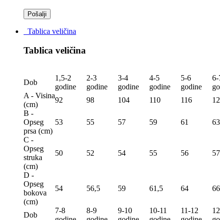
Tablica veličina
Tablica veličina
1,5-2
2-3
3-4
4-5
5-6
6-
Dob
godine
godine
godine
godine
godine
go
A - Visina
92
98
104
110
116
12
(сm)
B -
Opseg
53
55
57
59
61
63
prsa (сm)
C -
Opseg
50
52
54
55
56
57
struka
(сm)
D -
Opseg
54
56,5
59
61,5
64
66
bokova
(сm)
7-8
8-9
9-10
10-11
11-12
12
Dob
godine
godine
godine
godine
godine
go