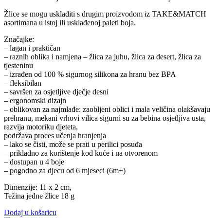
Žlice se mogu uskladiti s drugim proizvodom iz TAKE&MATCH
asortimana u istoj ili usklađenoj paleti boja.
Značajke:
– lagan i praktičan
– raznih oblika i namjena – žlica za juhu, žlica za desert, žlica za
tjesteninu
– izrađen od 100 % sigurnog silikona za hranu bez BPA
– fleksibilan
– savršen za osjetljive dječje desni
– ergonomski dizajn
– oblikovan za najmlađe: zaobljeni oblici i mala veličina olakšavaju
prehranu, mekani vrhovi vilica sigurni su za bebina osjetljiva usta,
razvija motoriku djeteta,
podržava proces učenja hranjenja
– lako se čisti, može se prati u perilici posuđa
– prikladno za korištenje kod kuće i na otvorenom
– dostupan u 4 boje
– pogodno za djecu od 6 mjeseci (6m+)
Dimenzije: 11 x 2 cm,
Težina jedne žlice 18 g
Dodaj u košaricu