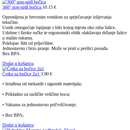
360° non-spill bočica
10.15
€
Opremljena je brtvenim ventilom za sprječavanje izlijevanja
tekućine.
Usnik omogućuje ispijanje s bilo kojeg mjesta oko ruba šalice.
Udobne i široke ručke te ergonomski oblik olakšavaju držanje šalice
u malim rukama.
Poklopac štiti od prljavštine.
Jednostavno i brzo pranje. Može se prati u perilici posuđa.
Bez BPA.
Dodaj u košaricu
Četka za bočice 2u1
3.90
€
• Izrađena od mekanih i sigurnih materijala;
• Prikladno za različite veličine boca;
• Vakuma za jednostavno pričvršćivanje;
• Bez BPA;
Dodaj u košaricu