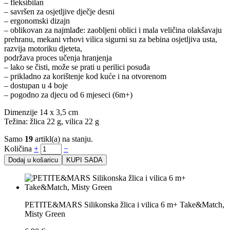
– fleksibilan
– savršen za osjetljive dječje desni
– ergonomski dizajn
– oblikovan za najmlađe: zaobljeni oblici i mala veličina olakšavaju
prehranu, mekani vrhovi vilica sigurni su za bebina osjetljiva usta,
razvija motoriku djeteta,
podržava proces učenja hranjenja
– lako se čisti, može se prati u perilici posuđa
– prikladno za korištenje kod kuće i na otvorenom
– dostupan u 4 boje
– pogodno za djecu od 6 mjeseci (6m+)
Dimenzije 14 x 3,5 cm
Težina: žlica 22 g, vilica 22 g
Samo
19
artikl(a) na stanju.
Količina
+
−
Dodaj u košaricu
KUPI SADA
PETITE&MARS Silikonska žlica i vilica 6 m+ Take&Match,
Misty Green