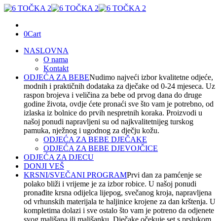
0
Cart
NASLOVNA
O nama
Kontakt
ODJEĆA ZA BEBE
Nudimo najveći izbor kvalitetne odjeće,
modnih i praktičnih dodataka za dječake od 0-24 mjeseca. Uz
raspon brojeva i veličina za bebe od prvog dana do druge
godine života, ovdje ćete pronaći sve što vam je potrebno, od
izlaska iz bolnice do prvih nespretnih koraka. Proizvodi u
našoj ponudi napravljeni su od najkvalitetnijeg turskog
pamuka, nježnog i ugodnog za dječju kožu.
ODJEĆA ZA BEBE DJEČAKE
ODJEĆA ZA BEBE DJEVOJČICE
ODJEĆA ZA DJECU
DONJI VEŠ
KRSNI/SVEČANI PROGRAM
Prvi dan za pamćenje se
polako bliži i vrijeme je za izbor robice. U našoj ponudi
pronađite krsna odijelca lijepog, svečanog kroja, napravljena
od vrhunskih materijala te haljinice krojene za dan krštenja. U
kompletima dolazi i sve ostalo što vam je potreno da odjenete
svog mališana ili mališanku. Dječake očekuje set s prslukom,