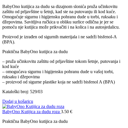
BabyOno kutijica za dudu sa dizajnom slonića pruža učinkovitu
zaštitu od prljavštine u šetnji, kad ste na putovanju ili kod kuće.
Omogućuje sigurnu i higijensku pohranu dude u torbi, ruksaku i
džepovima. Savitljiva ručkica u obliku surlice odlična je jer se
pomoću nje kutijica može prikvačiti i na kolica i na autosjedalicu.
Proizvod je izrađen od sigurnih materijala i ne sadrži bisfenol-A
(BPA).
Praktična BabyOno kutijica za dudu
– pruža učinkovitu zaštitu od prljavštine tokom šetnje, putovanja i
kod kuće
– omogućava sigurnu i higijensku pohranu dude u vašoj torbi,
ruksaku i džepovima
– proizvod od sigurne plastike koja ne sadrži bisfenol A (BPA)
Kataloški broj: 529/03
Dodaj u košaricu
BabyOno Kutijica za dudu roza
3.50
€
Praktična BabyOno kutijica za dudu