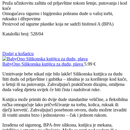
Pruža učinkovitu zaštitu od prljavštine tokom šetnje, putovanja i kod
kuće
Omogućava sigurnu i higijensku pohranu dude u vašoj torbi,
ruksaku i džepovima
Proizvod od sigurne plastike koja ne sadrži bisfenol A (BPA)
Kataloški broj: 528/04
Dodaj u košaricu
BabyOno Silikonska kutijica za dudu, plava
5.99
€
Umirivanje bebe nikad nije bilo lakše! Silikonska kutijica za dudu
štiti dudu od prljavštine i gubitka – idealna je za korištenje kod kuće,
u šetnji ili na putovanju. Zahvaljujući praktičnom dizajnu, omiljena
duda vašeg djeteta uvijek će biti čista i nadohvat ruke.
Kutijica može primiti do dvije dude standardne veličine, a fleksibilna
ručka omogućuje lako pričvršćivanje na torbu, kolica, ruksak ili
dječji krevetić. Zahvaljujući posebnom otvoru, dudu možete izvaditi
ili vratiti unutra brzo i jednostavno – čak i jednom rukom.
Izrađena od sigurnog, BPA-free silikona, kutijica je mekana,