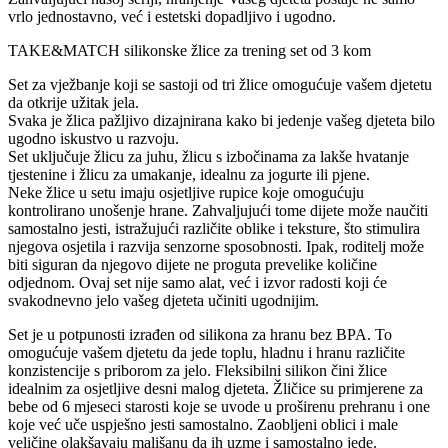
vrlo jednostavno, već i estetski dopadljivo i ugodno.
TAKE&MATCH silikonske žlice za trening set od 3 kom
Set za vježbanje koji se sastoji od tri žlice omogućuje vašem djetetu
da otkrije užitak jela.
Svaka je žlica pažljivo dizajnirana kako bi jedenje vašeg djeteta bilo
ugodno iskustvo u razvoju.
Set uključuje žlicu za juhu, žlicu s izbočinama za lakše hvatanje
tjestenine i žlicu za umakanje, idealnu za jogurte ili pjene.
Neke žlice u setu imaju osjetljive rupice koje omogućuju
kontrolirano unošenje hrane. Zahvaljujući tome dijete može naučiti
samostalno jesti, istražujući različite oblike i teksture, što stimulira
njegova osjetila i razvija senzorne sposobnosti. Ipak, roditelj može
biti siguran da njegovo dijete ne proguta prevelike količine
odjednom. Ovaj set nije samo alat, već i izvor radosti koji će
svakodnevno jelo vašeg djeteta učiniti ugodnijim.
Set je u potpunosti izrađen od silikona za hranu bez BPA. To
omogućuje vašem djetetu da jede toplu, hladnu i hranu različite
konzistencije s priborom za jelo. Fleksibilni silikon čini žlice
idealnim za osjetljive desni malog djeteta. Žličice su primjerene za
bebe od 6 mjeseci starosti koje se uvode u proširenu prehranu i one
koje već uče uspješno jesti samostalno. Zaobljeni oblici i male
veličine olakšavaju mališanu da ih uzme i samostalno jede.