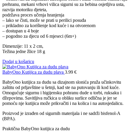
prehranu, mekani vrhovi vilica sigurni su za bebina osjetljiva usta,
razvija motoriku djeteta,
podržava proces učenja hranjenja
– lako se čisti, može se prati u perilici posuđa
– prikladno za korištenje kod kuće i na otvorenom
– dostupan u 4 boje
– pogodno za djecu od 6 mjeseci (6m+)
Dimenzije: 11 x 2 cm,
Težina jedne žlice 18 g
Dodaj u košaricu
BabyOno Kutijica za dudu plava
3.99
€
BabyOno kutijica za dudu sa dizajnom slonića pruža učinkovitu
zaštitu od prljavštine u šetnji, kad ste na putovanju ili kod kuće.
Omogućuje sigurnu i higijensku pohranu dude u torbi, ruksaku i
džepovima. Savitljiva ručkica u obliku surlice odlična je jer se
pomoću nje kutijica može prikvačiti i na kolica i na autosjedalicu.
Proizvod je izrađen od sigurnih materijala i ne sadrži bisfenol-A
(BPA).
Praktična BabyOno kutijica za dudu