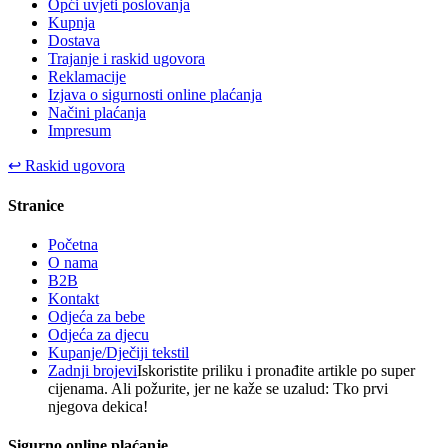
Opći uvjeti poslovanja
Kupnja
Dostava
Trajanje i raskid ugovora
Reklamacije
Izjava o sigurnosti online plaćanja
Načini plaćanja
Impresum
↩
Raskid ugovora
Stranice
Početna
O nama
B2B
Kontakt
Odjeća za bebe
Odjeća za djecu
Kupanje/Dječiji tekstil
Zadnji brojevi
Iskoristite priliku i pronađite artikle po super
cijenama. Ali požurite, jer ne kaže se uzalud: Tko prvi
njegova dekica!
Sigurno online plaćanje