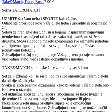
Take&Match, Dusty Rose
7.90
€
Serija TAKE&MATCH
UZMITE što Vam treba i SPOJITE kako želite.
Odaberite proizvode koje Vaše dijete treba i uskladite ih bojama po
želji.
Setovi za hranjenje dostupni su u bojama inspiriranim najnovijim
trendovima i sastavljeni tako da se svaka boja savršeno slaže s
drugima. Stoga slobodno možete kombinirati sve elemente potrebne
za pripremu sigurnog obroka za svoju bebu, stvarajući vlastitu
jedinstvenu kolekciju.
Zahvaljujući našoj seriji, hranjenje Vašeg djeteta postaje ne samo
vrlo jednostavno, već i estetski dopadljivo i ugodno.
TAKE&MATCH silikonske žlice za trening set 3 kom
Set za vježbanje koji se sastoji od tri žlice omogućuje vašem djetetu
da otkrije užitak jela.
Svaka je žlica pažljivo dizajnirana kako bi jedenje vašeg djeteta bilo
iskustvo u razvoju.
Set uključuje žlicu za juhu, žlicu s izbočinama za lakše hvatanje
tjestenine i žlicu za umakanje, idealnu za jogurte ili pjene.
Neke žlice u setu imaju osjetljive rupice koje omogućuju
kontrolirano unošenje hrane. Zahvaljujući tome dijete može naučiti