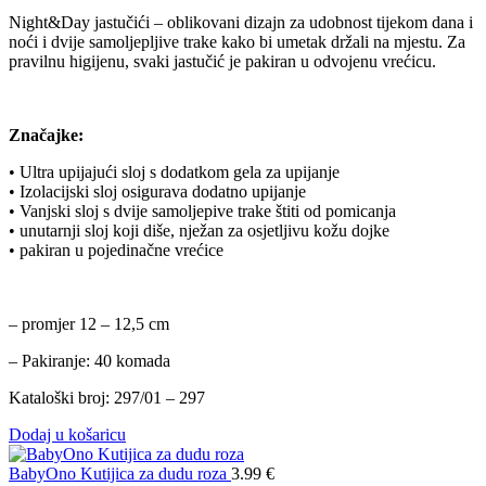
Night&Day jastučići – oblikovani dizajn za udobnost tijekom dana i
noći i dvije samoljepljive trake kako bi umetak držali na mjestu. Za
pravilnu higijenu, svaki jastučić je pakiran u odvojenu vrećicu.
Značajke:
• Ultra upijajući sloj s dodatkom gela za upijanje
• Izolacijski sloj osigurava dodatno upijanje
• Vanjski sloj s dvije samoljepive trake štiti od pomicanja
• unutarnji sloj koji diše, nježan za osjetljivu kožu dojke
• pakiran u pojedinačne vrećice
– promjer 12 – 12,5 cm
– Pakiranje: 40 komada
Kataloški broj: 297/01 – 297
Dodaj u košaricu
BabyOno Kutijica za dudu roza
3.99
€