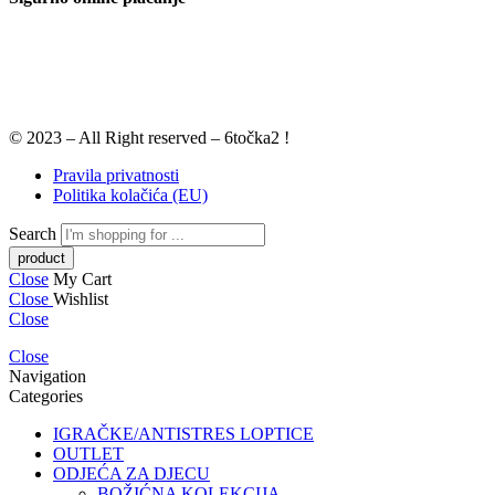
© 2023 – All Right reserved – 6točka2 !
Pravila privatnosti
Politika kolačića (EU)
Search
Close
My Cart
Close
Wishlist
Close
Close
Navigation
Categories
IGRAČKE/ANTISTRES LOPTICE
OUTLET
ODJEĆA ZA DJECU
BOŽIĆNA KOLEKCIJA