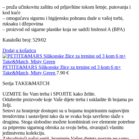
– pruža učinkovitu zaštitu od prljavštine tokom šetnje, putovanja i
kod kuće
– omogućava sigurnu i higijensku pohranu dude u vašoj torbi,
ruksaku i džepovima
– proizvod od sigurne plastike koja ne sadrži bisfenol A (BPA)
Kataloški broj: 529/02
Dodaj u košaricu
PETITE&MARS Silikonske žlice za trening od 3 kom 6 m+
Take&Match, Misty Green
7.90
€
Serija TAKE&MATCH
UZMITE što Vam treba i SPOJITE kako želite.
Odaberite proizvode koje Vaše dijete treba i uskladite ih bojama po
želji.
Setovi za hranjenje dostupni su u bojama inspiriranim najnovijim
trendovima i sastavljeni tako da se svaka boja savršeno slaže s
drugima. Stoga slobodno možete kombinirati sve elemente potrebne
za pripremu sigurnog obroka za svoju bebu, stvarajući vlastitu
jedinstvenu kolekciju.
Zahvaljujući našoj seriji, hranjenje Vašeg djeteta postaje ne samo