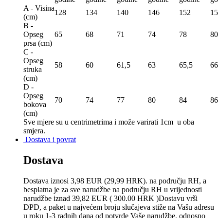
A - Visina
128
134
140
146
152
15
(сm)
B -
Opseg
65
68
71
74
78
80
prsa (сm)
C -
Opseg
58
60
61,5
63
65,5
66
struka
(сm)
D -
Opseg
70
74
77
80
84
86
bokova
(сm)
Sve mjere su u centrimetrima
i može varirati 1cm u oba
smjera.
Dostava i povrat
Dostava
Dostava iznosi 3,98 EUR (29,99 HRK). na području RH, a
besplatna je za sve narudžbe na području RH u vrijednosti
narudžbe iznad 39,82 EUR ( 300.00 HRK )Dostavu vrši
DPD, a paket u najvećem broju slučajeva stiže na Vašu adresu
u roku 1-3 radnih dana od potvrde Vaše narudžbe, odnosno