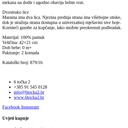
mekana na dodir i ugodno obavija bebin vrat.
Dvostruko lice
Marama ima dva lica. Njezina prednja strana ima višebojne otiske,
dok je stražnja strana dostupna u univerzalnoj mješavini sive boje.
Koristeći gumbe za kopčanje, lako možete preokrenuti podbradak.
Materijal: 100% pamuk
Veličina: 42×21 cm
Dob bebe: 0 m+
Pakiranje: 2 komada
Kataloški broj: 879/16
6 točka 2
+385 91 545 0128
info@6tocka2.hr
www.6tocka2.hr
Facebook
Instagram
Uvjeti kupnje