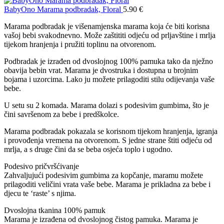
BabyOno Marama podbradak, Floral
5.90
€
Marama podbradak je višenamjenska marama koja će biti korisna
vašoj bebi svakodnevno. Može zaštititi odjeću od prljavštine i mrlja
tijekom hranjenja i pružiti toplinu na otvorenom.
Podbradak je izrađen od dvoslojnog 100% pamuka tako da nježno
obavija bebin vrat. Marama je dvostruka i dostupna u brojnim
bojama i uzorcima. Lako ju možete prilagoditi stilu odijevanja vaše
bebe.
U setu su 2 komada. Marama dolazi s podesivim gumbima, što je
čini savršenom za bebe i predškolce.
Marama podbradak pokazala se korisnom tijekom hranjenja, igranja
i provođenja vremena na otvorenom. S jedne strane štiti odjeću od
mrlja, a s druge čini da se beba osjeća toplo i ugodno.
Podesivo pričvršćivanje
Zahvaljujući podesivim gumbima za kopčanje, maramu možete
prilagoditi veličini vrata vaše bebe. Marama je prikladna za bebe i
djecu te ‘raste’ s njima.
Dvoslojna tkanina 100% pamuk
Marama je izrađena od dvoslojnog čistog pamuka. Marama je