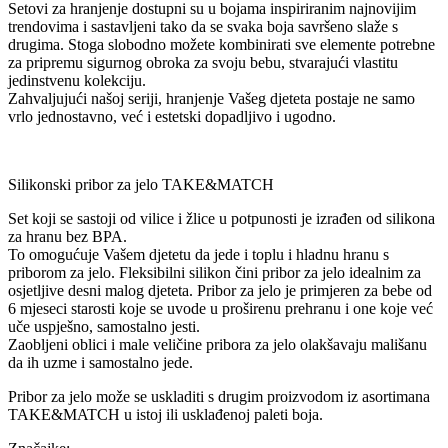
Setovi za hranjenje dostupni su u bojama inspiriranim najnovijim
trendovima i sastavljeni tako da se svaka boja savršeno slaže s
drugima. Stoga slobodno možete kombinirati sve elemente potrebne
za pripremu sigurnog obroka za svoju bebu, stvarajući vlastitu
jedinstvenu kolekciju.
Zahvaljujući našoj seriji, hranjenje Vašeg djeteta postaje ne samo
vrlo jednostavno, već i estetski dopadljivo i ugodno.
Silikonski pribor za jelo TAKE&MATCH
Set koji se sastoji od vilice i žlice u potpunosti je izrađen od silikona
za hranu bez BPA.
To omogućuje Vašem djetetu da jede i toplu i hladnu hranu s
priborom za jelo. Fleksibilni silikon čini pribor za jelo idealnim za
osjetljive desni malog djeteta. Pribor za jelo je primjeren za bebe od
6 mjeseci starosti koje se uvode u proširenu prehranu i one koje već
uče uspješno, samostalno jesti.
Zaobljeni oblici i male veličine pribora za jelo olakšavaju mališanu
da ih uzme i samostalno jede.
Pribor za jelo može se uskladiti s drugim proizvodom iz asortimana
TAKE&MATCH u istoj ili usklađenoj paleti boja.