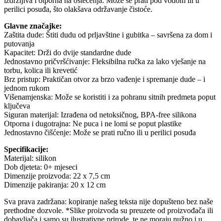
izdržljiva i otporna na oštećenja. Može se prati pod vodom ili u
perilici posuđa, što olakšava održavanje čistoće.
Glavne značajke:
Zaštita dude: Štiti dudu od prljavštine i gubitka – savršena za dom i
putovanja
Kapacitet: Drži do dvije standardne dude
Jednostavno pričvršćivanje: Fleksibilna ručka za lako vješanje na
torbu, kolica ili krevetić
Brz pristup: Praktičan otvor za brzo vađenje i spremanje dude – i
jednom rukom
Višenamjenska: Može se koristiti i za pohranu sitnih predmeta poput
ključeva
Siguran materijal: Izrađena od netoksičnog, BPA-free silikona
Otporna i dugotrajna: Ne puca i ne lomi se poput plastike
Jednostavno čišćenje: Može se prati ručno ili u perilici posuđa
Specifikacije:
Materijal: silikon
Dob djeteta: 0+ mjeseci
Dimenzije proizvoda: 22 x 7,5 cm
Dimenzije pakiranja: 20 x 12 cm
Sva prava zadržana: kopiranje našeg teksta nije dopušteno bez naše
prethodne dozvole. *Slike proizvoda su preuzete od proizvođača ili
dobavljača i samo su ilustrativne prirode, te ne moraju nužno i u