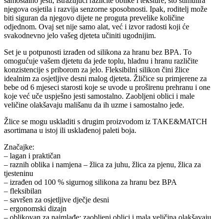
samostalno jesti, istražujući različite oblike i teksture, što stimulira
njegova osjetila i razvija senzorne sposobnosti. Ipak, roditelj može
biti siguran da njegovo dijete ne proguta prevelike količine
odjednom. Ovaj set nije samo alat, već i izvor radosti koji će
svakodnevno jelo vašeg djeteta učiniti ugodnijim.
Set je u potpunosti izrađen od silikona za hranu bez BPA. To
omogućuje vašem djetetu da jede toplu, hladnu i hranu različite
konzistencije s priborom za jelo. Fleksibilni silikon čini žlice
idealnim za osjetljive desni malog djeteta. Žličice su primjerene za
bebe od 6 mjeseci starosti koje se uvode u proširenu prehranu i one
koje već uče uspješno jesti samostalno. Zaobljeni oblici i male
veličine olakšavaju mališanu da ih uzme i samostalno jede.
Žlice se mogu uskladiti s drugim proizvodom iz TAKE&MATCH
asortimana u istoj ili usklađenoj paleti boja.
Značajke:
– lagan i praktičan
– raznih oblika i namjena – žlica za juhu, žlica za pjenu, žlica za
tjesteninu
– izrađen od 100 % sigurnog silikona za hranu bez BPA
– fleksibilan
– savršen za osjetljive dječje desni
– ergonomski dizajn
– oblikovan za najmlađe: zaobljeni oblici i mala veličina olakšavaju