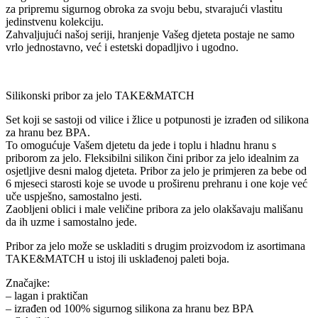
za pripremu sigurnog obroka za svoju bebu, stvarajući vlastitu
jedinstvenu kolekciju.
Zahvaljujući našoj seriji, hranjenje Vašeg djeteta postaje ne samo
vrlo jednostavno, već i estetski dopadljivo i ugodno.
Silikonski pribor za jelo TAKE&MATCH
Set koji se sastoji od vilice i žlice u potpunosti je izrađen od silikona
za hranu bez BPA.
To omogućuje Vašem djetetu da jede i toplu i hladnu hranu s
priborom za jelo. Fleksibilni silikon čini pribor za jelo idealnim za
osjetljive desni malog djeteta. Pribor za jelo je primjeren za bebe od
6 mjeseci starosti koje se uvode u proširenu prehranu i one koje već
uče uspješno, samostalno jesti.
Zaobljeni oblici i male veličine pribora za jelo olakšavaju mališanu
da ih uzme i samostalno jede.
Pribor za jelo može se uskladiti s drugim proizvodom iz asortimana
TAKE&MATCH u istoj ili usklađenoj paleti boja.
Značajke:
– lagan i praktičan
– izrađen od 100% sigurnog silikona za hranu bez BPA