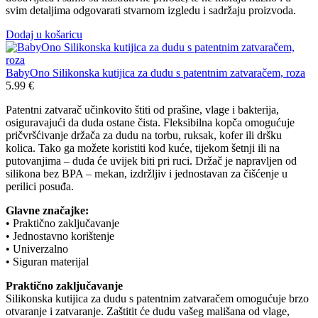
svim detaljima odgovarati stvarnom izgledu i sadržaju proizvoda.
Dodaj u košaricu
BabyOno Silikonska kutijica za dudu s patentnim zatvaračem, roza
5.99
€
Patentni zatvarač učinkovito štiti od prašine, vlage i bakterija,
osiguravajući da duda ostane čista. Fleksibilna kopča omogućuje
pričvršćivanje držača za dudu na torbu, ruksak, kofer ili dršku
kolica. Tako ga možete koristiti kod kuće, tijekom šetnji ili na
putovanjima – duda će uvijek biti pri ruci. Držač je napravljen od
silikona bez BPA – mekan, izdržljiv i jednostavan za čišćenje u
perilici posuđa.
Glavne značajke:
• Praktično zaključavanje
• Jednostavno korištenje
• Univerzalno
• Siguran materijal
Praktično zaključavanje
Silikonska kutijica za dudu s patentnim zatvaračem omogućuje brzo
otvaranje i zatvaranje. Zaštitit će dudu vašeg mališana od vlage,