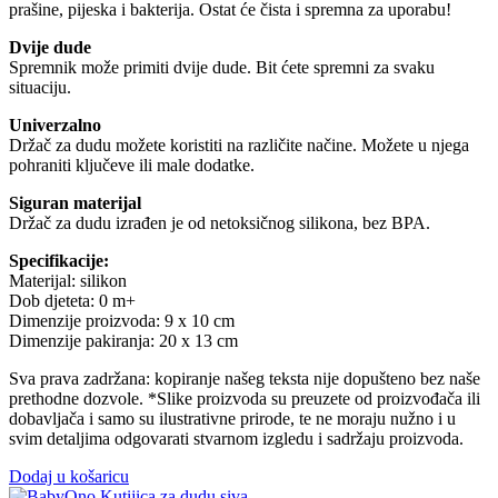
prašine, pijeska i bakterija. Ostat će čista i spremna za uporabu!
Dvije dude
Spremnik može primiti dvije dude. Bit ćete spremni za svaku
situaciju.
Univerzalno
Držač za dudu možete koristiti na različite načine. Možete u njega
pohraniti ključeve ili male dodatke.
Siguran materijal
Držač za dudu izrađen je od netoksičnog silikona, bez BPA.
Specifikacije:
Materijal: silikon
Dob djeteta: 0 m+
Dimenzije proizvoda: 9 x 10 cm
Dimenzije pakiranja: 20 x 13 cm
Sva prava zadržana: kopiranje našeg teksta nije dopušteno bez naše
prethodne dozvole. *Slike proizvoda su preuzete od proizvođača ili
dobavljača i samo su ilustrativne prirode, te ne moraju nužno i u
svim detaljima odgovarati stvarnom izgledu i sadržaju proizvoda.
Dodaj u košaricu