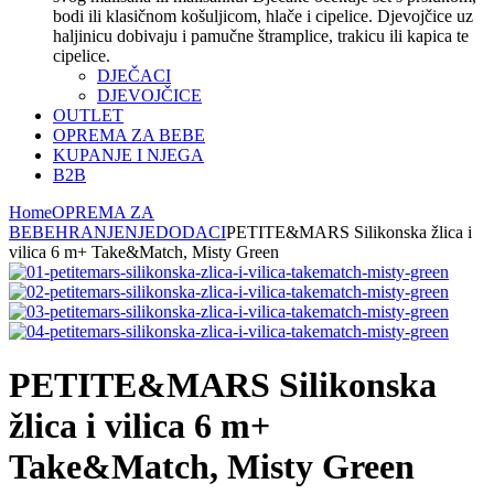
bodi ili klasičnom košuljicom, hlače i cipelice. Djevojčice uz
haljinicu dobivaju i pamučne štramplice, trakicu ili kapica te
cipelice.
DJEČACI
DJEVOJČICE
OUTLET
OPREMA ZA BEBE
KUPANJE I NJEGA
B2B
Home
OPREMA ZA
BEBE
HRANJENJE
DODACI
PETITE&MARS Silikonska žlica i
vilica 6 m+ Take&Match, Misty Green
PETITE&MARS Silikonska
žlica i vilica 6 m+
Take&Match, Misty Green