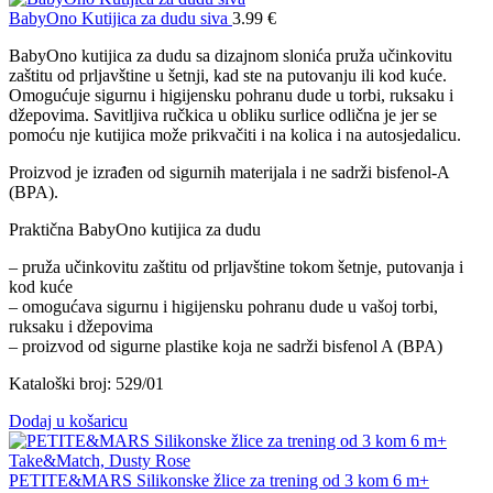
BabyOno Kutijica za dudu siva
3.99
€
BabyOno kutijica za dudu sa dizajnom slonića pruža učinkovitu
zaštitu od prljavštine u šetnji, kad ste na putovanju ili kod kuće.
Omogućuje sigurnu i higijensku pohranu dude u torbi, ruksaku i
džepovima. Savitljiva ručkica u obliku surlice odlična je jer se
pomoću nje kutijica može prikvačiti i na kolica i na autosjedalicu.
Proizvod je izrađen od sigurnih materijala i ne sadrži bisfenol-A
(BPA).
Praktična BabyOno kutijica za dudu
– pruža učinkovitu zaštitu od prljavštine tokom šetnje, putovanja i
kod kuće
– omogućava sigurnu i higijensku pohranu dude u vašoj torbi,
ruksaku i džepovima
– proizvod od sigurne plastike koja ne sadrži bisfenol A (BPA)
Kataloški broj: 529/01
Dodaj u košaricu
PETITE&MARS Silikonske žlice za trening od 3 kom 6 m+