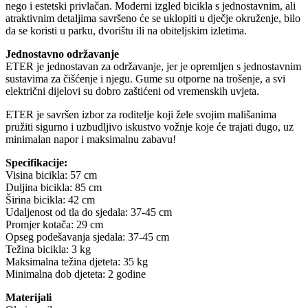
nego i estetski privlačan. Moderni izgled bicikla s jednostavnim, ali
atraktivnim detaljima savršeno će se uklopiti u dječje okruženje, bilo
da se koristi u parku, dvorištu ili na obiteljskim izletima.
Jednostavno održavanje
ETER je jednostavan za održavanje, jer je opremljen s jednostavnim
sustavima za čišćenje i njegu. Gume su otporne na trošenje, a svi
električni dijelovi su dobro zaštićeni od vremenskih uvjeta.
ETER je savršen izbor za roditelje koji žele svojim mališanima
pružiti sigurno i uzbudljivo iskustvo vožnje koje će trajati dugo, uz
minimalan napor i maksimalnu zabavu!
Specifikacije:
Visina bicikla: 57 cm
Duljina bicikla: 85 cm
Širina bicikla: 42 cm
Udaljenost od tla do sjedala: 37-45 cm
Promjer kotača: 29 cm
Opseg podešavanja sjedala: 37-45 cm
Težina bicikla: 3 kg
Maksimalna težina djeteta: 35 kg
Minimalna dob djeteta: 2 godine
Materijali