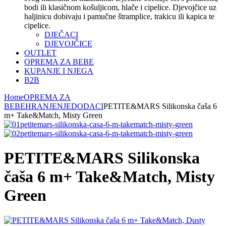
bodi ili klasičnom košuljicom, hlače i cipelice. Djevojčice uz
haljinicu dobivaju i pamučne štramplice, trakicu ili kapica te
cipelice.
DJEČACI
DJEVOJČICE
OUTLET
OPREMA ZA BEBE
KUPANJE I NJEGA
B2B
Home
OPREMA ZA
BEBE
HRANJENJE
DODACI
PETITE&MARS Silikonska čaša 6
m+ Take&Match, Misty Green
PETITE&MARS Silikonska
čaša 6 m+ Take&Match, Misty
Green