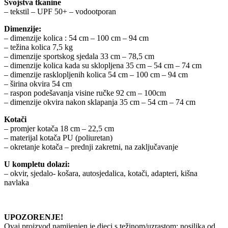
Svojstva tkanine
– tekstil – UPF 50+ – vodootporan
Dimenzije:
– dimenzije kolica : 54 cm – 100 cm – 94 cm
– težina kolica 7,5 kg
– dimenzije sportskog sjedala 33 cm – 78,5 cm
– dimenzije kolica kada su sklopljena 35 cm – 54 cm – 74 cm
– dimenzije rasklopljenih kolica 54 cm – 100 cm – 94 cm
– širina okvira 54 cm
– raspon podešavanja visine ručke 92 cm – 100cm
– dimenzije okvira nakon sklapanja 35 cm – 54 cm – 74 cm
Kotači
– promjer kotača 18 cm – 22,5 cm
– materijal kotača PU (poliuretan)
– okretanje kotača – prednji zakretni, na zaključavanje
U kompletu dolazi:
– okvir, sjedalo- košara, autosjedalica, kotači, adapteri, kišna
navlaka
UPOZORENJE!
Ovaj proizvod namijenjen je djeci s težinom/uzrastom: nosiljka od