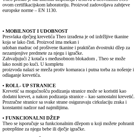
ovom certifikacijskom laboratoriju. Proizvod zadovoljava zahtjeve
europske norme – EN 1130.
• MOBILNOST I UDOBNOST
Presvlaka dječjeg krevetića Theo izrađena je od izdržljive tkanine
koja se lako čisti. Proizvod ima mekan i
udoban madrac od prošivene tkanine i praktičan dvostruki džep za
nezamjenjive predmete za njegu i igračke.
Zahvaljujući 2 kotača s međusobnom blokadom , Theo se može
lako nositi po kući. U kompletu
proizvoda nalazi se mreža protiv komaraca i putna torba za nošenje i
odlaganje krevetića.
• ROLL- UP STRANICE
Krevetić sa mogućnošću podizanja stranice može se koristiti kao
dodatni krevet, a nakon podizanja stranice – kao samostalni krevetić.
Prozračne stranice sa svake strane osiguravaju cirkulaciju zraka i
konstantni nadzor nad najmilijima.
• FUNKCIONALNI DŽEP
Theo se isporučuje sa funkcionalnim džepom u koji možete pohranit
potrepštine za njegu bebe ili dječje igračke.