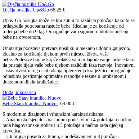
Dječja nosiljka Up&Go
66.25
€
Up & Go nosiljka može se koristiti u tri različita položaja kako bi se
prilagodila potrebama rastuće bebe. Idealna je za korištenje od
rođenja bebe do 9 kg. Omogućuje vam sigurno i udobno nošenje
bebe na otvorenom.
Unutarnja podstava pretvara nosiljku u mekano udobno gnijezdo,
idealno za korištenje tijekom prvih mjeseci života vaše
bebe. Podesive bočne kopče olakšavaju prilagođavanje torbice tako
da pristaje tijelu vaše bebe tijekom različitih faza razvoja. Inovativni
sustav dvostrukog oslobađanja opterećenja kralježnice omogućuje
odraslima postizanje optimalne raspodjele težine u lumbalnom i
dorzalnom dijelu kralježnice.
Dodaj u košaricu
Bebe Stars hranilica Nuovo
169.00
€
S modernim dizajnom i vrhunskim karakteristikama:
– Anatomsko sjedalo s naslonom podesivim u 4 položaja u načinu
rada blagovaonske stolice i u 3 položaja u načinu rada dječjeg
krevetića.
– Uklonjiva posuda za hranu, s podešavanjem u 3 položaja.