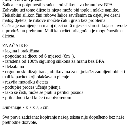
Šalica je u potpunosti izrađena od silikona za hranu bez BPA.
Zahvaljujući tome dijete iz njega može piti tople i mlake napitke.
Fleksibilni silikon čini rubove šalice savršenim za osjetljive desni
malog djeteta, te rubove možete čak i gristi bez problema.
Čašica je namijenjena maloj djeci od 6 mjeseci starosti koja se uvode
u produženu prehranu. Mali kapacitet prilagođen je mogućnostima
djeteta.
ZNAČAJKE:
• lagana i praktičana
• pogodno za djecu od 6 mjeseci (6m+),
• izrađena od 100% sigurnog silikona za hranu bez BPA
• fleksibilna
• ergonomski dizajnirana, oblikovana za najmlađe: zaobljeni oblici i
mali kapacitet koji olakšavaju pijenje
• razvija motoriku djeteta
• podupire proces učenja pijenja
• lako se čisti, može se prati u perilici posuđa
• prikladno i kod kuće i na otvorenom
Dimenzije 7 x 7 x 7,5 cm
Sva prava zadržana: kopiranje našeg teksta nije dopušteno bez naše
prethodne dozvole.