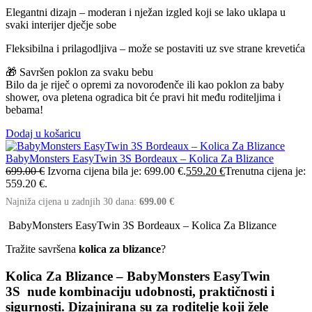
Elegantni dizajn – moderan i nježan izgled koji se lako uklapa u
svaki interijer dječje sobe
Fleksibilna i prilagodljiva – može se postaviti uz sve strane krevetića
🎁 Savršen poklon za svaku bebu
Bilo da je riječ o opremi za novorođenče ili kao poklon za baby
shower, ova pletena ogradica bit će pravi hit među roditeljima i
bebama!
Dodaj u košaricu
BabyMonsters EasyTwin 3S Bordeaux – Kolica Za Blizance
699.00
€
Izvorna cijena bila je: 699.00 €.
559.20
€
Trenutna cijena je:
559.20 €.
Najniža cijena u zadnjih 30 dana:
699.00
€
BabyMonsters EasyTwin 3S Bordeaux – Kolica Za Blizance
Tražite savršena
kolica za blizance
?
Kolica Za Blizance – BabyMonsters EasyTwin
3S
nude
kombinaciju udobnosti, praktičnosti i
sigurnosti
. Dizajnirana su za roditelje koji žele