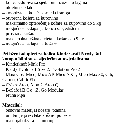
– kolica sklopiva sa sjedalom i izuzetno lagana
– okretno sjedalo
– amortizacija kotača sprijeda i straga
– otvorena košara za kupovinu
– maksimalno opterećenje košare za kupovinu do 5 kg
– mogućnost sklapanja kolica sa sjedištem
– prostrana košara
– maksimalna težina djeteta u košari- do 9 kg
– mogućnost sklapanja košare
Priloženi adapteri za kolica Kinderkraft Newly 3u1
kompatibilni su sa sljedećim autosjedalicama:
– Kinderkraft Mink Pro
– Kiddy Evoluna I-Size 2, Evolution Pro 2
– Maxi Cosi Mico, Mico AP, Mico NXT, Mico Max 30, Citi,
Cabrio, CabrioFix
– Cybex Aton, Aton 2, Aton Q
– BeSafe iZi Go, iZi Go Modular
– Nuna Pipa
Materijal:
– osnovni materijal košare- tkanina
– unutarnje presvlake košare- poliester
– materijal okvira – aluminij