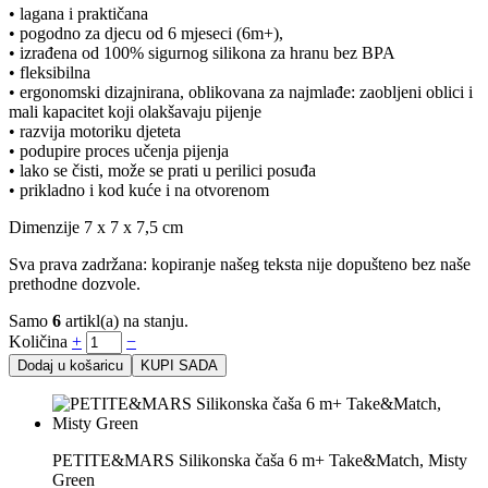
• lagana i praktičana
• pogodno za djecu od 6 mjeseci (6m+),
• izrađena od 100% sigurnog silikona za hranu bez BPA
• fleksibilna
• ergonomski dizajnirana, oblikovana za najmlađe: zaobljeni oblici i
mali kapacitet koji olakšavaju pijenje
• razvija motoriku djeteta
• podupire proces učenja pijenja
• lako se čisti, može se prati u perilici posuđa
• prikladno i kod kuće i na otvorenom
Dimenzije 7 x 7 x 7,5 cm
Sva prava zadržana: kopiranje našeg teksta nije dopušteno bez naše
prethodne dozvole.
Samo
6
artikl(a) na stanju.
Količina
+
−
Dodaj u košaricu
KUPI SADA
PETITE&MARS Silikonska čaša 6 m+ Take&Match, Misty
Green