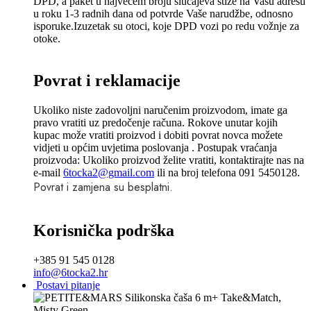
DPD, a paket u najvećem broju slučajeva stiže na Vašu adresu
u roku 1-3 radnih dana od potvrde Vaše narudžbe, odnosno
isporuke.Izuzetak su otoci, koje DPD vozi po redu vožnje za
otoke.
Povrat i reklamacije
Ukoliko niste zadovoljni naručenim proizvodom, imate ga
pravo vratiti uz predočenje računa. Rokove unutar kojih
kupac može vratiti proizvod i dobiti povrat novca možete
vidjeti u općim uvjetima poslovanja . Postupak vraćanja
proizvoda: Ukoliko proizvod želite vratiti, kontaktirajte nas na
e-mail
6tocka2@gmail.com
ili na broj telefona 091 5450128.
Povrat i zamjena su besplatni.
Korisnička podrška
+385 91 545 0128
info@6tocka2.hr
Postavi pitanje