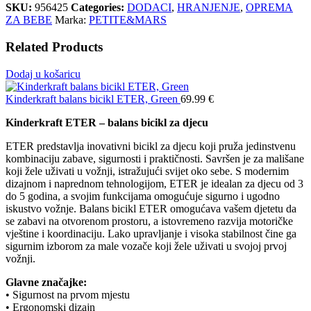
SKU:
956425
Categories:
DODACI
,
HRANJENJE
,
OPREMA
ZA BEBE
Marka:
PETITE&MARS
Related Products
Dodaj u košaricu
Kinderkraft balans bicikl ETER, Green
69.99
€
Kinderkraft ETER – balans bicikl za djecu
ETER predstavlja inovativni bicikl za djecu koji pruža jedinstvenu
kombinaciju zabave, sigurnosti i praktičnosti. Savršen je za mališane
koji žele uživati u vožnji, istražujući svijet oko sebe. S modernim
dizajnom i naprednom tehnologijom, ETER je idealan za djecu od 3
do 5 godina, a svojim funkcijama omogućuje sigurno i ugodno
iskustvo vožnje. Balans bicikl ETER omogućava vašem djetetu da
se zabavi na otvorenom prostoru, a istovremeno razvija motoričke
vještine i koordinaciju. Lako upravljanje i visoka stabilnost čine ga
sigurnim izborom za male vozače koji žele uživati u svojoj prvoj
vožnji.
Glavne značajke:
• Sigurnost na prvom mjestu
• Ergonomski dizajn