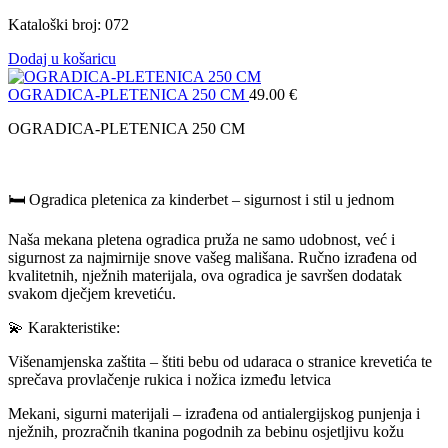
Kataloški broj: 072
Dodaj u košaricu
OGRADICA-PLETENICA 250 CM
49.00
€
OGRADICA-PLETENICA 250 CM
🛏️ Ogradica pletenica za kinderbet – sigurnost i stil u jednom
Naša mekana pletena ogradica pruža ne samo udobnost, već i
sigurnost za najmirnije snove vašeg mališana. Ručno izrađena od
kvalitetnih, nježnih materijala, ova ogradica je savršen dodatak
svakom dječjem krevetiću.
💫 Karakteristike:
Višenamjenska zaštita – štiti bebu od udaraca o stranice krevetića te
sprečava provlačenje rukica i nožica između letvica
Mekani, sigurni materijali – izrađena od antialergijskog punjenja i
nježnih, prozračnih tkanina pogodnih za bebinu osjetljivu kožu