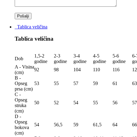
Tablica veličina
Tablica veličina
1,5-2
2-3
3-4
4-5
5-6
6-
Dob
godine
godine
godine
godine
godine
go
A - Visina
92
98
104
110
116
12
(сm)
B -
Opseg
53
55
57
59
61
63
prsa (сm)
C -
Opseg
50
52
54
55
56
57
struka
(сm)
D -
Opseg
54
56,5
59
61,5
64
66
bokova
(сm)