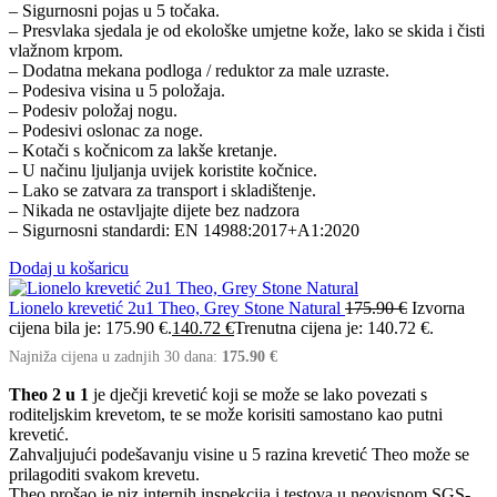
– Sigurnosni pojas u 5 točaka.
– Presvlaka sjedala je od ekološke umjetne kože, lako se skida i čisti
vlažnom krpom.
– Dodatna mekana podloga / reduktor za male uzraste.
– Podesiva visina u 5 položaja.
– Podesiv položaj nogu.
– Podesivi oslonac za noge.
– Kotači s kočnicom za lakše kretanje.
– U načinu ljuljanja uvijek koristite kočnice.
– Lako se zatvara za transport i skladištenje.
– Nikada ne ostavljajte dijete bez nadzora
– Sigurnosni standardi: EN 14988:2017+A1:2020
Dodaj u košaricu
Lionelo krevetić 2u1 Theo, Grey Stone Natural
175.90
€
Izvorna
cijena bila je: 175.90 €.
140.72
€
Trenutna cijena je: 140.72 €.
Najniža cijena u zadnjih 30 dana:
175.90
€
Theo 2 u 1
je dječji krevetić koji se može se lako povezati s
roditeljskim krevetom, te se može korisiti samostano kao putni
krevetić.
Zahvaljujući podešavanju visine u 5 razina krevetić Theo može se
prilagoditi svakom krevetu.
Theo prošao je niz internih inspekcija i testova u neovisnom SGS-