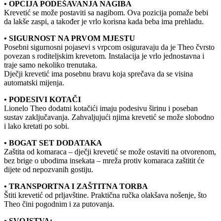
• OPCIJA PODEŠAVANJA NAGIBA
Krevetić se može postaviti sa nagibom. Ova pozicija pomaže bebi
da lakše zaspi, a također je vrlo korisna kada beba ima prehladu.
• SIGURNOST NA PRVOM MJESTU
Posebni sigurnosni pojasevi s vrpcom osiguravaju da je Theo čvrsto
povezan s roditeljskim krevetom. Instalacija je vrlo jednostavna i
traje samo nekoliko trenutaka.
Dječji krevetić ima posebnu bravu koja sprečava da se visina
automatski mijenja.
• PODESIVI KOTAČI
Lionelo Theo dodatni kotačići imaju podesivu širinu i poseban
sustav zaključavanja. Zahvaljujući njima krevetić se može slobodno
i lako kretati po sobi.
• BOGAT SET DODATAKA
Zaštita od komaraca – dječji krevetić se može ostaviti na otvorenom,
bez brige o ubodima insekata – mreža protiv komaraca zaštitit će
dijete od nepozvanih gostiju.
• TRANSPORTNA I ZAŠTITNA TORBA
Štiti krevetić od prljavštine. Praktična ručka olakšava nošenje, što
Theo čini pogodnim i za putovanja.
• SVOJSTVA: