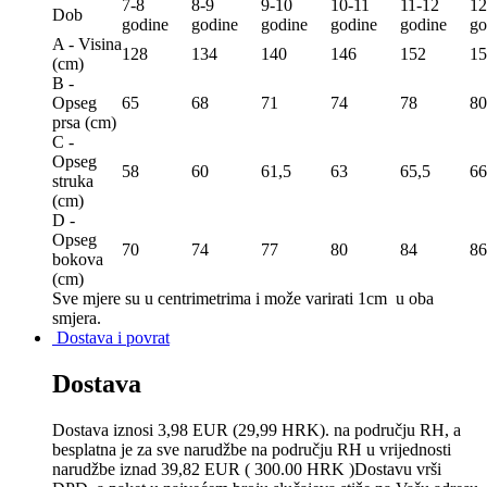
7-8
8-9
9-10
10-11
11-12
12
Dob
godine
godine
godine
godine
godine
go
A - Visina
128
134
140
146
152
15
(сm)
B -
Opseg
65
68
71
74
78
80
prsa (сm)
C -
Opseg
58
60
61,5
63
65,5
66
struka
(сm)
D -
Opseg
70
74
77
80
84
86
bokova
(сm)
Sve mjere su u centrimetrima
i može varirati 1cm u oba
smjera.
Dostava i povrat
Dostava
Dostava iznosi 3,98 EUR (29,99 HRK). na području RH, a
besplatna je za sve narudžbe na području RH u vrijednosti
narudžbe iznad 39,82 EUR ( 300.00 HRK )Dostavu vrši