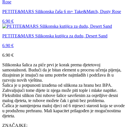
PETITE&MARS Silikonska čaša 6 m+ Take&Match, Dusty Rose
6.90
€
PETITE&MARS Silikonska kutijica za dudu, Desert Sand
6.90
€
6.90
€
Silikonska šalica za piće prvi je korak prema djetetovoj
samostalnosti. Budući da je bitan element u procesu učenja pijenja,
dizajniran je imajući na umu potrebe najmlađih i podržava ih u
razvoju novih vještina.
Šalica je u potpunosti izrađena od silikona za hranu bez BPA.
Zahvaljujući tome dijete iz njega može piti tople i mlake napitke.
Fleksibilni silikon čini rubove šalice savršenim za osjetljive desni
malog djeteta, te rubove možete čak i gristi bez problema.
Čašica je namijenjena maloj djeci od 6 mjeseci starosti koja se uvode
u produženu prehranu. Mali kapacitet prilagođen je mogućnostima
djeteta.
ZNAČAJKE: