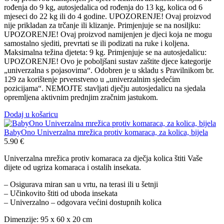
rođenja do 9 kg, autosjedalica od rođenja do 13 kg, kolica od 6
mjeseci do 22 kg ili do 4 godine. UPOZORENJE! Ovaj proizvod
nije prikladan za trčanje ili klizanje. Primjenjuje se na nosiljku:
UPOZORENJE! Ovaj proizvod namijenjen je djeci koja ne mogu
samostalno sjediti, prevrtati se ili podizati na ruke i koljena.
Maksimalna težina djeteta: 9 kg. Primjenjuje se na autosjedalicu:
UPOZORENJE! Ovo je poboljšani sustav zaštite djece kategorije
„univerzalna s pojasovima“. Odobren je u skladu s Pravilnikom br.
129 za korištenje prvenstveno u „univerzalnim sjedećim
pozicijama“. NEMOJTE stavljati dječju autosjedalicu na sjedala
opremljena aktivnim prednjim zračnim jastukom.
Dodaj u košaricu
BabyOno Univerzalna mrežica protiv komaraca, za kolica, bijela
5.90
€
Univerzalna mrežica protiv komaraca za dječja kolica štiti Vaše
dijete od ugriza komaraca i ostalih insekata.
– Osigurava miran san u vrtu, na terasi ili u šetnji
– Učinkovito štiti od uboda insekata
– Univerzalno – odgovara većini dostupnih kolica
Dimenzije: 95 x 60 x 20 cm