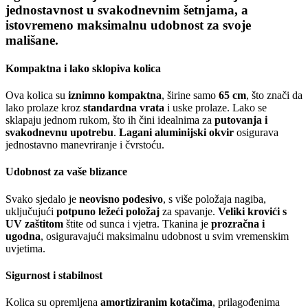
jednostavnost u svakodnevnim šetnjama, a
istovremeno maksimalnu udobnost za svoje
mališane.
Kompaktna i lako sklopiva kolica
Ova kolica su
iznimno kompaktna
, širine samo
65 cm
, što znači da
lako prolaze kroz
standardna vrata
i uske prolaze. Lako se
sklapaju jednom rukom, što ih čini idealnima za
putovanja i
svakodnevnu upotrebu
.
Lagani aluminijski okvir
osigurava
jednostavno manevriranje i čvrstoću.
Udobnost za vaše blizance
Svako sjedalo je
neovisno podesivo
, s više položaja nagiba,
uključujući
potpuno ležeći položaj
za spavanje.
Veliki krovići s
UV zaštitom
štite od sunca i vjetra. Tkanina je
prozračna i
ugodna
, osiguravajući maksimalnu udobnost u svim vremenskim
uvjetima.
Sigurnost i stabilnost
Kolica su opremljena
amortiziranim kotačima
, prilagođenima