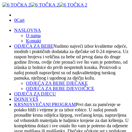
0
Cart
NASLOVNA
O nama
Kontakt
ODJEĆA ZA BEBE
Nudimo najveći izbor kvalitetne odjeće,
modnih i praktičnih dodataka za dječake od 0-24 mjeseca. Uz
raspon brojeva i veličina za bebe od prvog dana do druge
godine života, ovdje ćete pronaći sve što vam je potrebno, od
izlaska iz bolnice do prvih nespretnih koraka. Proizvodi u
našoj ponudi napravljeni su od najkvalitetnijeg turskog
pamuka, nježnog i ugodnog za dječju kožu.
ODJEĆA ZA BEBE DJEČAKE
ODJEĆA ZA BEBE DJEVOJČICE
ODJEĆA ZA DJECU
DONJI VEŠ
KRSNI/SVEČANI PROGRAM
Prvi dan za pamćenje se
polako bliži i vrijeme je za izbor robice. U našoj ponudi
pronađite krsna odijelca lijepog, svečanog kroja, napravljena
od vrhunskih materijala te haljinice krojene za dan krštenja. U
kompletima dolazi i sve ostalo što vam je potreno da odjenete
svog mališana ili mališanku. Dječake očekuje set s prslukom,