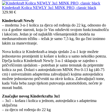
Kinderkraft Kolica NEWLY 3u1 MINK PRO, classic black
329.90
€
Kinderkraft Newly
– moderna 3-u-1 kolica za djecu od rođenja do 22 kg, odnosno do
cca 4 godine starosti, koja će Vas oduševiti svojom funkcionalnošću
i lakoćom. Jedan je od najlakših višenamjenskih modela na
međunarodnom tržištu – težak je samo 7,5 kg, što ga čini iznimno
lakim za manevriranje.
Nova kolica iz Kinderkraft-a imaju sjedalo 2-u-1 koje možete
jednostavno promijeniti iz košare u kolica u samo nekoliko poteza.
Dječja kolica Kinderkraft Newly 3-u-1 sklapaju se zajedno s
pričvršćenim sjedalom – potreban je samo trenutak da pripremite
kolica za put. Dolazi s autosjedalicom MINK Pro 0-13 kg (40-75
cm) i univerzalnim adapterima zahvaljujući kojima autosjedalicu
možete jednostavno pričvrstiti na okvir kolica. Zahvaljujući tome,
kada Vaša beba zaspi tijekom putovanja automobilom, nećete je
morati buditi.
Značajke novog Kinderkrafta 3u1
– 3u1 – košara i kolica u jednom, autosjedalica s adapterima
uključena
– za djecu od rođenja do 22 kg