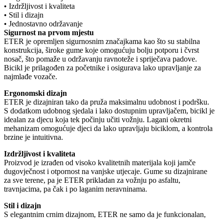
• Izdržljivost i kvaliteta
• Stil i dizajn
• Jednostavno održavanje
Sigurnost na prvom mjestu
ETER je opremljen sigurnosnim značajkama kao što su stabilna
konstrukcija, široke gume koje omogućuju bolju potporu i čvrst
nosač, što pomaže u održavanju ravnoteže i spriječava padove.
Bicikl je prilagođen za početnike i osigurava lako upravljanje za
najmlađe vozače.
Ergonomski dizajn
ETER je dizajniran tako da pruža maksimalnu udobnost i podršku.
S dodatkom udobnog sjedala i lako dostupnim upravljačem, bicikl je
idealan za djecu koja tek počinju učiti vožnju. Lagani okretni
mehanizam omogućuje djeci da lako upravljaju biciklom, a kontrola
brzine je intuitivna.
Izdržljivost i kvaliteta
Proizvod je izrađen od visoko kvalitetnih materijala koji jamče
dugovječnost i otpornost na vanjske utjecaje. Gume su dizajnirane
za sve terene, pa je ETER prikladan za vožnju po asfaltu,
travnjacima, pa čak i po laganim neravninama.
Stil i dizajn
S elegantnim crnim dizajnom, ETER ne samo da je funkcionalan,