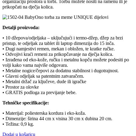
organizaciju prostora u torbi. Torbu možete nositi na ramenu ili je
prikopčati na dječja kolica.
Detalji proizvoda:
• 10 džepova/odjeljaka – uključujući i termo-džep, džep za brzi
pristup, te odjeljak za tablet ili laptop dimenzija do 15 inča.
• Dugi namjestivi remen, mekan i obložen, te kratke ručke.
• Odvojivi kraći remeni za prikopčavanje na dječja kolica.
• Izrađena od eko-kože, ručku i metalnu kopču možete podesiti po
volji kako vama najviše odgovara.
• Metalne nogice/čepovi za dodatnu stabilnost i dugotrajnost.
• Glavni odjeljak sa patentnim zatvaračem.
• Metalni držač za ključeve, dude ili igračke
• Prostor za olovke
• GRATIS podloga za previjanje bebe.
Tehničke specifikacije:
• Materijal: poliesterska kordura i eko-koža.
• Dimenzije: širina 44 cm x visina 30 cm x dubina 20 cm.
• Težina: 0,9 kg.
Dodaj u košaricu