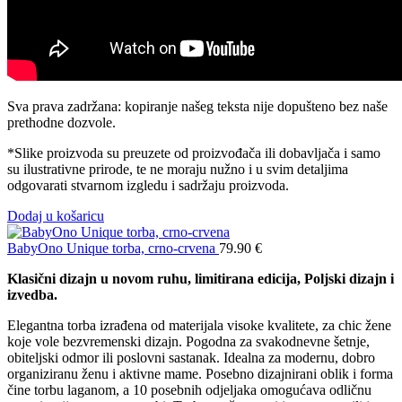
Sva prava zadržana: kopiranje našeg teksta nije dopušteno bez naše
prethodne dozvole.
*Slike proizvoda su preuzete od proizvođača ili dobavljača i samo
su ilustrativne prirode, te ne moraju nužno i u svim detaljima
odgovarati stvarnom izgledu i sadržaju proizvoda.
Dodaj u košaricu
BabyOno Unique torba, crno-crvena
79.90
€
Klasični dizajn u novom ruhu, limitirana edicija, Poljski dizajn i
izvedba.
Elegantna torba izrađena od materijala visoke kvalitete, za chic žene
koje vole bezvremenski dizajn. Pogodna za svakodnevne šetnje,
obiteljski odmor ili poslovni sastanak. Idealna za modernu, dobro
organiziranu ženu i aktivne mame. Posebno dizajnirani oblik i forma
čine torbu laganom, a 10 posebnih odjeljaka omogućava odličnu