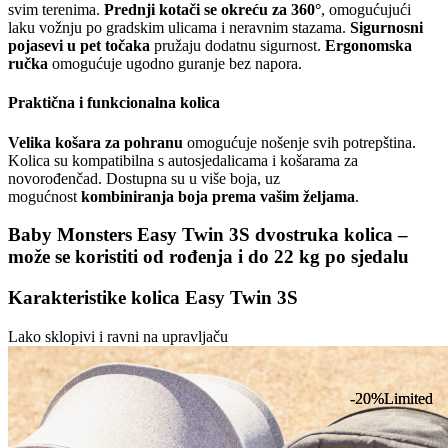
svim terenima.
Prednji kotači se okreću za 360°
, omogućujući
laku vožnju po gradskim ulicama i neravnim stazama.
Sigurnosni
pojasevi u pet točaka
pružaju dodatnu sigurnost.
Ergonomska
ručka
omogućuje ugodno guranje bez napora.
Praktična i funkcionalna kolica
Velika košara za pohranu
omogućuje nošenje svih potrepština.
Kolica su kompatibilna s autosjedalicama i košarama za
novorođenčad. Dostupna su u više boja, uz
mogućnost
kombiniranja boja prema vašim željama
.
Baby Monsters Easy Twin 3S dvostruka kolica –
može se koristiti od rođenja i do 22 kg po sjedalu
Karakteristike kolica Easy Twin 3S
Lako sklopivi i ravni na upravljaču
-20%
-20%
Limited
Limited