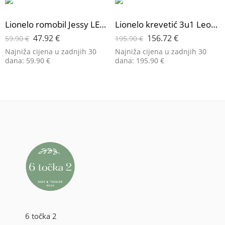
Lionelo romobil Jessy LED, Grey Brown
Lionelo krevetić 3u1 Leonie Plus, Grey Stone
47.92
€
156.72
€
59.90
€
195.90
€
Najniža cijena u zadnjih 30
Najniža cijena u zadnjih 30
dana:
59.90
€
dana:
195.90
€
6 točka 2