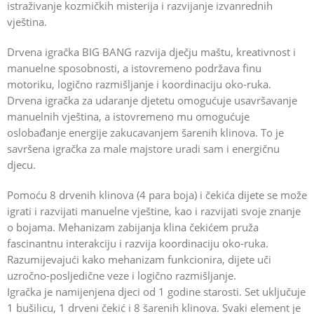
istraživanje kozmičkih misterija i razvijanje izvanrednih
vještina.
Drvena igračka BIG BANG razvija dječju maštu, kreativnost i
manuelne sposobnosti, a istovremeno podržava finu
motoriku, logično razmišljanje i koordinaciju oko-ruka.
Drvena igračka za udaranje djetetu omogućuje usavršavanje
manuelnih vještina, a istovremeno mu omogućuje
oslobađanje energije zakucavanjem šarenih klinova. To je
savršena igračka za male majstore uradi sam i energičnu
djecu.
Pomoću 8 drvenih klinova (4 para boja) i čekića dijete se može
igrati i razvijati manuelne vještine, kao i razvijati svoje znanje
o bojama. Mehanizam zabijanja klina čekićem pruža
fascinantnu interakciju i razvija koordinaciju oko-ruka.
Razumijevajući kako mehanizam funkcionira, dijete uči
uzročno-posljedične veze i logično razmišljanje.
Igračka je namijenjena djeci od 1 godine starosti. Set uključuje
1 bušilicu, 1 drveni čekić i 8 šarenih klinova. Svaki element je