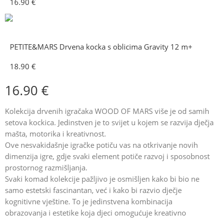
16.90
€
PETITE&MARS Drvena kocka s oblicima Gravity 12 m+
18.90
€
16.90
€
Kolekcija drvenih igračaka WOOD OF MARS više je od samih
setova kockica. Jedinstven je to svijet u kojem se razvija dječja
mašta, motorika i kreativnost.
Ove nesvakidašnje igračke potiču vas na otkrivanje novih
dimenzija igre, gdje svaki element potiče razvoj i sposobnost
prostornog razmišljanja.
Svaki komad kolekcije pažljivo je osmišljen kako bi bio ne
samo estetski fascinantan, već i kako bi razvio dječje
kognitivne vještine. To je jedinstvena kombinacija
obrazovanja i estetike koja djeci omogućuje kreativno