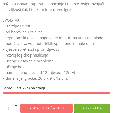
pažljivo ispitan, otporan na bacanje i udarce, osiguravajući
izdržljivost čak i tijekom intenzivne igre.
SVOJSTVA:
– izdržljiv i čvrst
– od borovine i čajevca
– ergonomski dizajn, napravljen imajući na umu najmlađe
– podržava razvoj motoričkih sposobnosti male djece
– vježba spretnost i pronicljivost
– razvoj logičkog mišljenja
– učenje rješavanja problema
– učenje boja
– namijenjeno djeci od 12 mjeseci (12m+)
– dimenzije igračke: 26,5 x 9 x 12 cm.
Samo
3
artikl(a) na stanju.
+
DODAJ U KOŠARICU
KUPI SADA
−