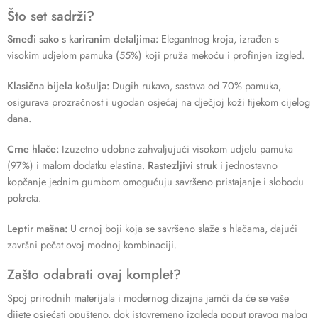
Što set sadrži?
Smeđi sako s kariranim detaljima:
Elegantnog kroja, izrađen s
visokim udjelom pamuka (55%) koji pruža mekoću i profinjen izgled.
Klasična bijela košulja:
Dugih rukava, sastava od 70% pamuka,
osigurava prozračnost i ugodan osjećaj na dječjoj koži tijekom cijelog
dana.
Crne hlače:
Izuzetno udobne zahvaljujući visokom udjelu pamuka
(97%) i malom dodatku elastina.
Rastezljivi struk
i jednostavno
kopčanje jednim gumbom omogućuju savršeno pristajanje i slobodu
pokreta.
Leptir mašna:
U crnoj boji koja se savršeno slaže s hlačama, dajući
završni pečat ovoj modnoj kombinaciji.
Zašto odabrati ovaj komplet?
Spoj prirodnih materijala i modernog dizajna jamči da će se vaše
dijete osjećati opušteno, dok istovremeno izgleda poput pravog malog