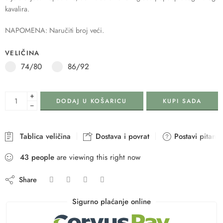
kavalira.
NAPOMENA: Naručiti broj veći.
VELIČINA
74/80
86/92
+
DODAJ U KOŠARICU
KUPI SADA
−
Tablica veličina
Dostava i povrat
Postavi pitanje
43
people
are viewing this right now
Share
Sigurno plaćanje online