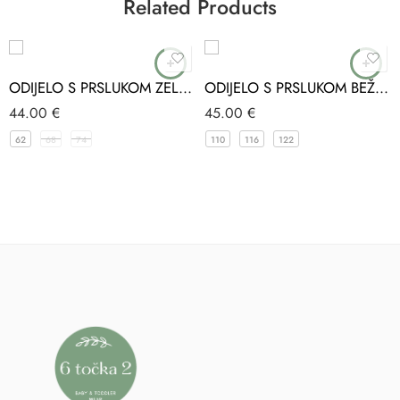
Related Products
ODIJELO S PRSLUKOM ZELENA CONCEPT
ODIJELO S PRSLUKOM BEŽ CARINO’S
44.00
€
45.00
€
62
68
74
110
116
122