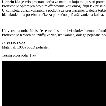
Lionelo Ida
je vrlo prostrana torba za mamu u koju mogu stati potrebn
Proizvod je opremljen brojnim džepovima koji omogućuju lak pristup 
U kompletu dolazi kompaktna podloga za presvlačenje, toaletna torbic
Ida također ima posebne ručke za praktično pričvršćivanje na kolica.
Univerzalna torba Ida ističe se trendi stilom i visokokvalitetnom obr
Proizvod je izrađen od izdržljive vanjske tkanine, dok ga pojačana pod
• SVOJSTVA:
Materijal: 100% 600D poliester
Težina proizvoda: 1 kg