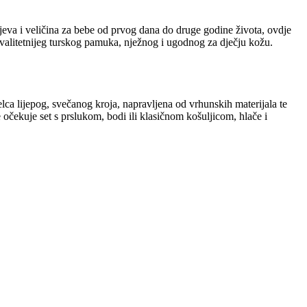
eva i veličina za bebe od prvog dana do druge godine života, ovdje
kvalitetnijeg turskog pamuka, nježnog i ugodnog za dječju kožu.
elca lijepog, svečanog kroja, napravljena od vrhunskih materijala te
 očekuje set s prslukom, bodi ili klasičnom košuljicom, hlače i