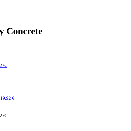
y Concrete
2 €.
119.92 €.
2 €.