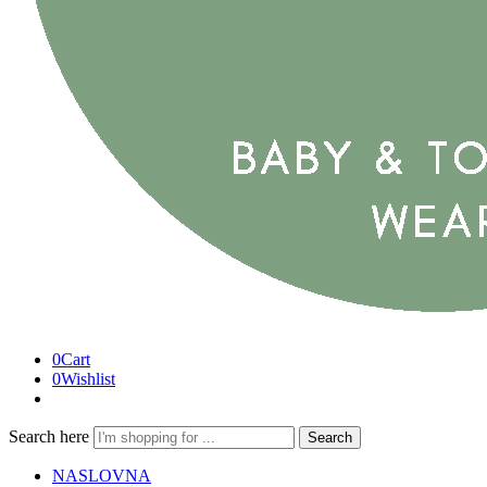
0
Cart
0
Wishlist
Search here
Search
NASLOVNA