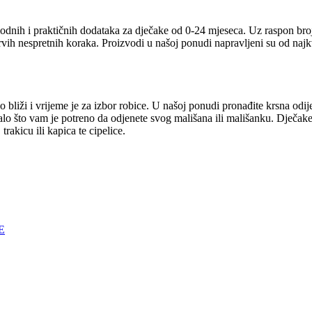
odnih i praktičnih dodataka za dječake od 0-24 mjeseca. Uz raspon broj
prvih nespretnih koraka. Proizvodi u našoj ponudi napravljeni su od naj
 bliži i vrijeme je za izbor robice. U našoj ponudi pronađite krsna odij
talo što vam je potreno da odjenete svog mališana ili mališanku. Dječake
rakicu ili kapica te cipelice.
E