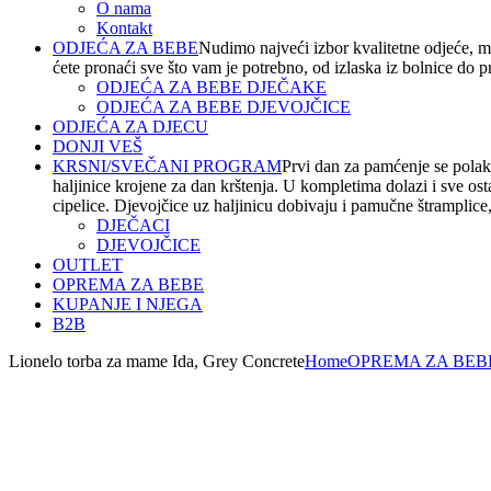
O nama
Kontakt
ODJEĆA ZA BEBE
Nudimo najveći izbor kvalitetne odjeće, m
ćete pronaći sve što vam je potrebno, od izlaska iz bolnice do 
ODJEĆA ZA BEBE DJEČAKE
ODJEĆA ZA BEBE DJEVOJČICE
ODJEĆA ZA DJECU
DONJI VEŠ
KRSNI/SVEČANI PROGRAM
Prvi dan za pamćenje se polako
haljinice krojene za dan krštenja. U kompletima dolazi i sve os
cipelice. Djevojčice uz haljinicu dobivaju i pamučne štramplice, t
DJEČACI
DJEVOJČICE
OUTLET
OPREMA ZA BEBE
KUPANJE I NJEGA
B2B
Lionelo torba za mame Ida, Grey Concrete
Home
OPREMA ZA BEB