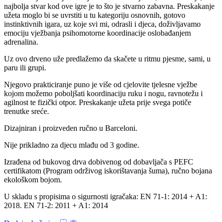
najbolja stvar kod ove igre je to što je stvarno zabavna. Preskakanje
užeta moglo bi se uvrstiti u tu kategoriju osnovnih, gotovo
instinktivnih igara, uz koje svi mi, odrasli i djeca, doživljavamo
emociju vježbanja psihomotorne koordinacije oslobađanjem
adrenalina.
Uz ovo drveno uže predlažemo da skačete u ritmu pjesme, sami, u
paru ili grupi.
Njegovo prakticiranje puno je više od cjelovite tjelesne vježbe
kojom možemo poboljšati koordinaciju ruku i nogu, ravnotežu i
agilnost te fizički otpor. Preskakanje užeta prije svega potiče
trenutke sreće.
Dizajniran i proizveden ručno u Barceloni.
Nije prikladno za djecu mlađu od 3 godine.
Izrađena od bukovog drva dobivenog od dobavljača s PEFC
certifikatom (Program održivog iskorištavanja šuma), ručno bojana
ekološkom bojom.
U skladu s propisima o sigurnosti igračaka: EN 71-1: 2014 + A1:
2018. EN 71-2: 2011 + A1: 2014