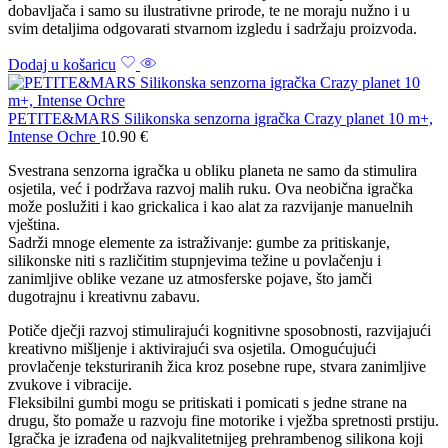
dobavljača i samo su ilustrativne prirode, te ne moraju nužno i u
svim detaljima odgovarati stvarnom izgledu i sadržaju proizvoda.
Dodaj u košaricu
PETITE&MARS Silikonska senzorna igračka Crazy planet 10 m+,
Intense Ochre
10.90
€
Svestrana senzorna igračka u obliku planeta ne samo da stimulira
osjetila, već i podržava razvoj malih ruku. Ova neobična igračka
može poslužiti i kao grickalica i kao alat za razvijanje manuelnih
vještina.
Sadrži mnoge elemente za istraživanje: gumbe za pritiskanje,
silikonske niti s različitim stupnjevima težine u povlačenju i
zanimljive oblike vezane uz atmosferske pojave, što jamči
dugotrajnu i kreativnu zabavu.
Potiče dječji razvoj stimulirajući kognitivne sposobnosti, razvijajući
kreativno mišljenje i aktivirajući sva osjetila. Omogućujući
provlačenje teksturiranih žica kroz posebne rupe, stvara zanimljive
zvukove i vibracije.
Fleksibilni gumbi mogu se pritiskati i pomicati s jedne strane na
drugu, što pomaže u razvoju fine motorike i vježba spretnosti prstiju.
Igračka je izrađena od najkvalitetnijeg prehrambenog silikona koji