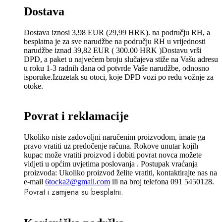
Dostava
Dostava iznosi 3,98 EUR (29,99 HRK). na području RH, a
besplatna je za sve narudžbe na području RH u vrijednosti
narudžbe iznad 39,82 EUR ( 300.00 HRK )Dostavu vrši
DPD, a paket u najvećem broju slučajeva stiže na Vašu adresu
u roku 1-3 radnih dana od potvrde Vaše narudžbe, odnosno
isporuke.Izuzetak su otoci, koje DPD vozi po redu vožnje za
otoke.
Povrat i reklamacije
Ukoliko niste zadovoljni naručenim proizvodom, imate ga
pravo vratiti uz predočenje računa. Rokove unutar kojih
kupac može vratiti proizvod i dobiti povrat novca možete
vidjeti u općim uvjetima poslovanja . Postupak vraćanja
proizvoda: Ukoliko proizvod želite vratiti, kontaktirajte nas na
e-mail
6tocka2@gmail.com
ili na broj telefona 091 5450128.
Povrat i zamjena su besplatni.