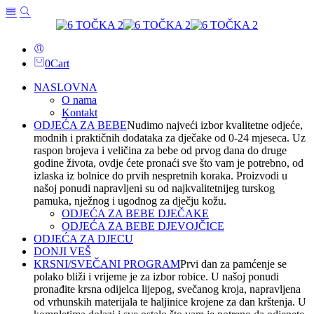
0
Cart
NASLOVNA
O nama
Kontakt
ODJEĆA ZA BEBE
Nudimo najveći izbor kvalitetne odjeće,
modnih i praktičnih dodataka za dječake od 0-24 mjeseca. Uz
raspon brojeva i veličina za bebe od prvog dana do druge
godine života, ovdje ćete pronaći sve što vam je potrebno, od
izlaska iz bolnice do prvih nespretnih koraka. Proizvodi u
našoj ponudi napravljeni su od najkvalitetnijeg turskog
pamuka, nježnog i ugodnog za dječju kožu.
ODJEĆA ZA BEBE DJEČAKE
ODJEĆA ZA BEBE DJEVOJČICE
ODJEĆA ZA DJECU
DONJI VEŠ
KRSNI/SVEČANI PROGRAM
Prvi dan za pamćenje se
polako bliži i vrijeme je za izbor robice. U našoj ponudi
pronađite krsna odijelca lijepog, svečanog kroja, napravljena
od vrhunskih materijala te haljinice krojene za dan krštenja. U