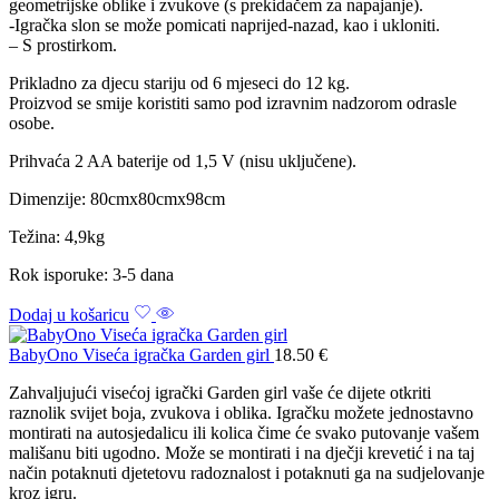
geometrijske oblike i zvukove (s prekidačem za napajanje).
-Igračka slon se može pomicati naprijed-nazad, kao i ukloniti.
– S prostirkom.
Prikladno za djecu stariju od 6 mjeseci do 12 kg.
Proizvod se smije koristiti samo pod izravnim nadzorom odrasle
osobe.
Prihvaća 2 AA baterije od 1,5 V (nisu uključene).
Dimenzije: 80cmx80cmx98cm
Težina: 4,9kg
Rok isporuke: 3-5 dana
Dodaj u košaricu
BabyOno Viseća igračka Garden girl
18.50
€
Zahvaljujući visećoj igrački Garden girl vaše će dijete otkriti
raznolik svijet boja, zvukova i oblika. Igračku možete jednostavno
montirati na autosjedalicu ili kolica čime će svako putovanje vašem
mališanu biti ugodno. Može se montirati i na dječji krevetić i na taj
način potaknuti djetetovu radoznalost i potaknuti ga na sudjelovanje
kroz igru.