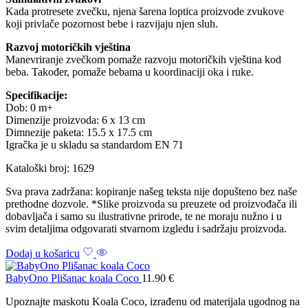
Kada protresete zvečku, njena šarena loptica proizvode zvukove
koji privlače pozornost bebe i razvijaju njen sluh.
Razvoj motoričkih vještina
Manevriranje zvečkom pomaže razvoju motoričkih vještina kod
beba. Također, pomaže bebama u koordinaciji oka i ruke.
Specifikacije:
Dob: 0 m+
Dimenzije proizvoda: 6 x 13 cm
Dimnezije paketa: 15.5 x 17.5 cm
Igračka je u skladu sa standardom EN 71
Kataloški broj: 1629
Sva prava zadržana: kopiranje našeg teksta nije dopušteno bez naše
prethodne dozvole. *Slike proizvoda su preuzete od proizvođača ili
dobavljača i samo su ilustrativne prirode, te ne moraju nužno i u
svim detaljima odgovarati stvarnom izgledu i sadržaju proizvoda.
Dodaj u košaricu
BabyOno Plišanac koala Coco
11.90
€
Upoznajte maskotu Koala Coco, izrađenu od materijala ugodnog na