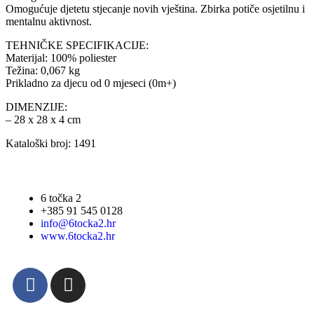
Omogućuje djetetu stjecanje novih vještina. Zbirka potiče osjetilnu i
mentalnu aktivnost.
TEHNIČKE SPECIFIKACIJE:
Materijal: 100% poliester
Težina: 0,067 kg
Prikladno za djecu od 0 mjeseci (0m+)
DIMENZIJE:
– 28 x 28 x 4 cm
Kataloški broj: 1491
6 točka 2
+385 91 545 0128
info@6tocka2.hr
www.6tocka2.hr