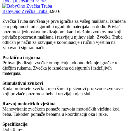
Dodaj u košaricu
BabyOno Zvečka Truba
3.90
€
Zvečka Truba savršena je prva igračka za vašeg mališana. Izrađena
je u potpunosti od sigurnih i ugodnih materijala na dodir. Privlači
pozornost jednostavnim dizajnom, kao i nježnim zvukovima koji
privlače pozornost mališana i razvijaju njihov sluh. Zvečka Truba
odličan je način za razvijanje koordinacije i ručnih vještina na
zabavan i siguran način.
Praktična i sigurna
Prihvatljiv dizajn zvečke omogućuje udobno držanje igračke u
dječjim rukama. Zvečka je izrađena od sigurnih i izdržljivih
materijala.
Stimulativni zvukovi
Kada protresete zvečku, njen šareni prstenovi proizvode zvukove
koji privlače pozornost bebe i razvijaju njen sluh.
Razvoj motoričkih vještina
Manevriranje zvečkom pomaže razvoju motoričkih vještina kod
beba. Također, pomaže bebama u koordinaciji oka i ruke.
Specifikacije:
Dob: 0 m+