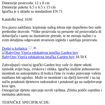
Dimenzije proizvoda: 12 x 8 cm
Dimnezije paketa: 6.5 x 6.5 x 15 cm
Igračka je u skladu sa standardom EN 71
Kataloški broj: 1630
Sva prava zadržana: kopiranje našeg teksta nije dopušteno bez naše
prethodne dozvole. *Slike proizvoda su preuzete od proizvođača ili
dobavljača i samo su ilustrativne prirode, te ne moraju nužno i u
svim detaljima odgovarati stvarnom izgledu i sadržaju proizvoda.
Dodaj u košaricu
BabyOno Viseća edukativna igračka Garden boy
18.50
€
Zahvaljujući visećoj igrački Garden boy vaše će dijete otkriti
raznolik svijet boja, zvukova i oblika. Igračku možete jednostavno
montirati na autosjedalicu ili kolica čime će svako putovanje vašem
mališanu biti ugodno. Može se montirati i na dječji krevetić i na taj
način potaknuti djetetovu radoznalost i potaknuti ga na sudjelovanje
kroz igru.
Omogućuje djetetu stjecanje novih vještina. Zbirka potiče osjetilnu i
mentalnu aktivnost.
TEHNIČKE SPECIFIKACIJE: