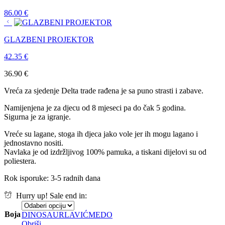
86.00
€
GLAZBENI PROJEKTOR
42.35
€
36.90
€
Vreća za sjedenje Delta trade rađena je sa puno strasti i zabave.
Namijenjena je za djecu od 8 mjeseci pa do čak 5 godina.
Sigurna je za igranje.
Vreće su lagane, stoga ih djeca jako vole jer ih mogu lagano i
jednostavno nositi.
Navlaka je od izdržljivog 100% pamuka, a tiskani dijelovi su od
poliestera.
Rok isporuke: 3-5 radnih dana
Hurry up! Sale end in:
Boja
DINOSAUR
LAVIĆ
MEDO
Obriši