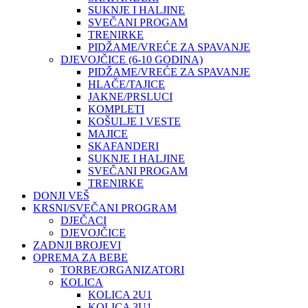
SUKNJE I HALJINE
SVEČANI PROGAM
TRENIRKE
PIDŽAME/VREĆE ZA SPAVANJE
DJEVOJČICE (6-10 GODINA)
PIDŽAME/VREĆE ZA SPAVANJE
HLAČE/TAJICE
JAKNE/PRSLUCI
KOMPLETI
KOŠULJE I VESTE
MAJICE
SKAFANDERI
SUKNJE I HALJINE
SVEČANI PROGAM
TRENIRKE
DONJI VEŠ
KRSNI/SVEČANI PROGRAM
DJEČACI
DJEVOJČICE
ZADNJI BROJEVI
OPREMA ZA BEBE
TORBE/ORGANIZATORI
KOLICA
KOLICA 2U1
KOLICA 3U1