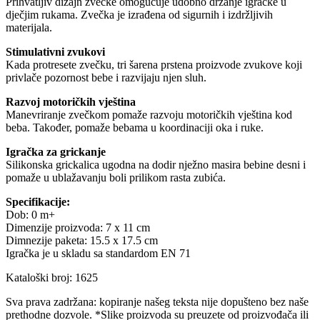
Prihvatljiv dizajn zvečke omogućuje udobno držanje igračke u
dječjim rukama. Zvečka je izrađena od sigurnih i izdržljivih
materijala.
Stimulativni zvukovi
Kada protresete zvečku, tri šarena prstena proizvode zvukove koji
privlače pozornost bebe i razvijaju njen sluh.
Razvoj motoričkih vještina
Manevriranje zvečkom pomaže razvoju motoričkih vještina kod
beba. Također, pomaže bebama u koordinaciji oka i ruke.
Igračka za grickanje
Silikonska grickalica ugodna na dodir nježno masira bebine desni i
pomaže u ublažavanju boli prilikom rasta zubića.
Specifikacije:
Dob: 0 m+
Dimenzije proizvoda: 7 x 11 cm
Dimnezije paketa: 15.5 x 17.5 cm
Igračka je u skladu sa standardom EN 71
Kataloški broj: 1625
Sva prava zadržana: kopiranje našeg teksta nije dopušteno bez naše
prethodne dozvole. *Slike proizvoda su preuzete od proizvođača ili