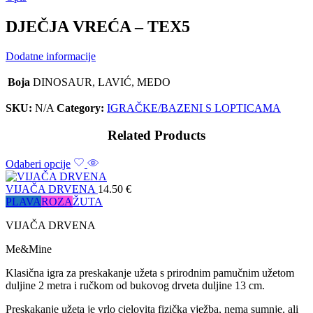
DJEČJA VREĆA – TEX5
Dodatne informacije
Boja
DINOSAUR, LAVIĆ, MEDO
SKU:
N/A
Category:
IGRAČKE/BAZENI S LOPTICAMA
Related Products
Odaberi opcije
VIJAČA DRVENA
14.50
€
PLAVA
ROZA
ŽUTA
VIJAČA DRVENA
Me&Mine
Klasična igra za preskakanje užeta s
prirodnim pamučnim užetom
duljine 2 metra i ručkom od bukovog drveta duljine 13 cm.
Preskakanje užeta je vrlo cjelovita fizička vježba, nema sumnje, ali