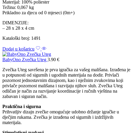
Materijal: 100% poliester
Težina: 0,067 kg
Prikladno za djecu od 0 mjeseci (0m+)
DIMENZIJE:
– 28 x 28 x 4 cm
Kataloški broj: 1491
Dodaj u košaricu
BabyOno Zvečka Uteg
3.90
€
Zvečka Uteg savršena je prva igračka za vašeg mališana. Izrađena je
u potpunosti od sigurnih i ugodnih materijala na dodir. Privlači
pozornost jednostavnim dizajnom, kao i nježnim zvukovima koji
privlače pozornost mališana i razvijaju njihov sluh. Zvečka Uteg
odličan je način za razvijanje koordinacije i ručnih vještina na
zabavan i siguran način.
Praktična i sigurna
Prihvatljiv dizajn zvečke omogućuje udobno držanje igračke u
dječjim rukama. Zvečka je izrađena od sigurnih i izdržljivih
materijala.
Stimulativni zvukovi