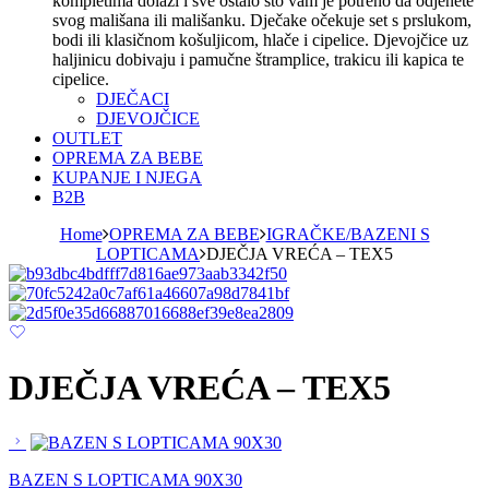
kompletima dolazi i sve ostalo što vam je potreno da odjenete
svog mališana ili mališanku. Dječake očekuje set s prslukom,
bodi ili klasičnom košuljicom, hlače i cipelice. Djevojčice uz
haljinicu dobivaju i pamučne štramplice, trakicu ili kapica te
cipelice.
DJEČACI
DJEVOJČICE
OUTLET
OPREMA ZA BEBE
KUPANJE I NJEGA
B2B
Home
OPREMA ZA BEBE
IGRAČKE/BAZENI S
LOPTICAMA
DJEČJA VREĆA – TEX5
DJEČJA VREĆA – TEX5
BAZEN S LOPTICAMA 90X30