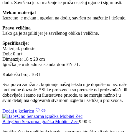
dodir. Savršena je za maženje te pruža osjećaj ugode i sigurnosti.
Mekan materijal
Izuzetno je mekan i ugodan na dodir, savršen za maženje i tješenje.
Prava veličina
Lako ga je zagriliti jer je savršenog oblika i veličine.
Specifikacije:
Materijal: poliester
Dob: 0 m+
Dimenzije: 18 x 20 cm
Igračka je u skladu sa standardom EN 71.
Kataloški broj: 1631
Sva prava zadržana: kopiranje našeg teksta nije dopušteno bez naše
prethodne dozvole. *Slike proizvoda su preuzete od proizvođača ili
dobavljača i samo su ilustrativne prirode, te ne moraju nužno i u
svim detaljima odgovarati stvarnom izgledu i sadržaju proizvoda.
Dodaj u košaricu
BabyOno Senzorna igračka Mobitel Zec
9.90
€
Igračka Zec je multifunkcionalna senzorna igračka, dizajnirana za