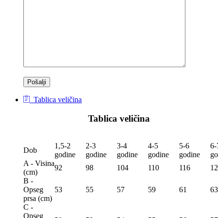
Tablica veličina
Tablica veličina
1,5-2
2-3
3-4
4-5
5-6
6-
Dob
godine
godine
godine
godine
godine
go
A - Visina
92
98
104
110
116
12
(сm)
B -
Opseg
53
55
57
59
61
63
prsa (сm)
C -
Opseg