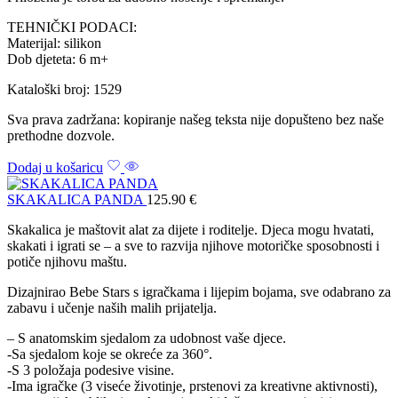
TEHNIČKI PODACI:
Materijal: silikon
Dob djeteta: 6 m+
Kataloški broj: 1529
Sva prava zadržana: kopiranje našeg teksta nije dopušteno bez naše
prethodne dozvole.
Dodaj u košaricu
SKAKALICA PANDA
125.90
€
Skakalica je maštovit alat za dijete i roditelje. Djeca mogu hvatati,
skakati i igrati se – a sve to razvija njihove motoričke sposobnosti i
potiče njihovu maštu.
Dizajnirao Bebe Stars s igračkama i lijepim bojama, sve odabrano za
zabavu i učenje naših malih prijatelja.
– S anatomskim sjedalom za udobnost vaše djece.
-Sa sjedalom koje se okreće za 360°.
-S 3 položaja podesive visine.
-Ima igračke (3 viseće životinje, prstenovi za kreativne aktivnosti),