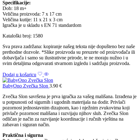
Specifikacije:
Dob: 18 m+
Veličina proizvoda: 7 x 17 cm
Veličina kutije: 11 x 21 x 3 cm
Igračka je u skladu s EN 71 standardom
Kataloški broj: 1580
Sva prava zadržana: kopiranje našeg teksta nije dopušteno bez naše
prethodne dozvole. *Slike proizvoda su preuzete od proizvođača ili
dobavljača i samo su ilustrativne prirode, te ne moraju nužno i u
svim detaljima odgovarati stvarnom izgledu i sadržaju proizvoda.
Dodaj u košaricu
BabyOno Zvečka Slon
3.90
€
Zvečka Slon savršena je prva igračka za vašeg mališana. Izrađena je
u potpunosti od sigurnih i ugodnih materijala na dodir. Privlači
pozornost jednostavnim dizajnom, kao i nježnim zvukovima koji
privlače pozornost mališana i razvijaju njihov sluh. Zvečka Slon
odličan je način za razvijanje koordinacije i ručnih vještina na
zabavan i siguran način.
Praktična i sigurna