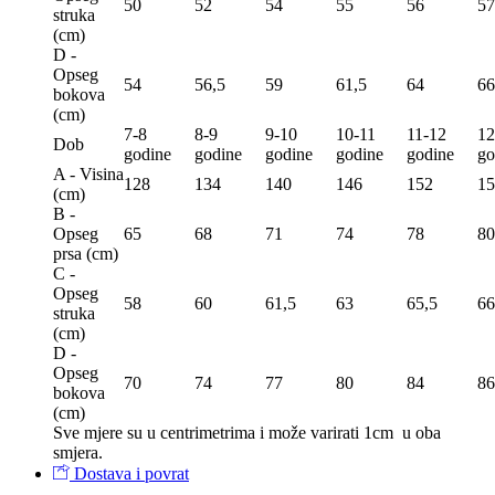
50
52
54
55
56
57
struka
(сm)
D -
Opseg
54
56,5
59
61,5
64
66
bokova
(сm)
7-8
8-9
9-10
10-11
11-12
12
Dob
godine
godine
godine
godine
godine
go
A - Visina
128
134
140
146
152
15
(сm)
B -
Opseg
65
68
71
74
78
80
prsa (сm)
C -
Opseg
58
60
61,5
63
65,5
66
struka
(сm)
D -
Opseg
70
74
77
80
84
86
bokova
(сm)
Sve mjere su u centrimetrima
i može varirati 1cm u oba
smjera.
Dostava i povrat