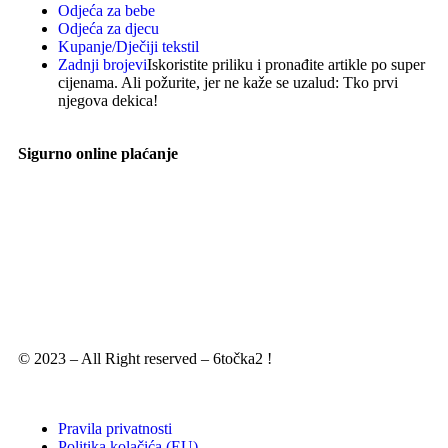
Odjeća za bebe
Odjeća za djecu
Kupanje/Dječiji tekstil
Zadnji brojevi
Iskoristite priliku i pronađite artikle po super
cijenama. Ali požurite, jer ne kaže se uzalud: Tko prvi
njegova dekica!
Sigurno online plaćanje
© 2023 – All Right reserved – 6točka2 !
Pravila privatnosti
Politika kolačića (EU)