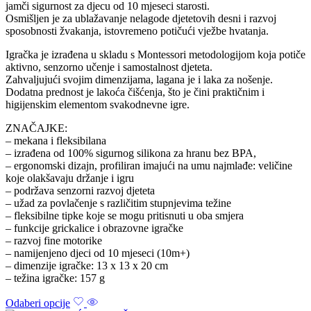
jamči sigurnost za djecu od 10 mjeseci starosti.
Osmišljen je za ublažavanje nelagode djetetovih desni i razvoj
sposobnosti žvakanja, istovremeno potičući vježbe hvatanja.
Igračka je izrađena u skladu s Montessori metodologijom koja potiče
aktivno, senzorno učenje i samostalnost djeteta.
Zahvaljujući svojim dimenzijama, lagana je i laka za nošenje.
Dodatna prednost je lakoća čišćenja, što je čini praktičnim i
higijenskim elementom svakodnevne igre.
ZNAČAJKE:
– mekana i fleksibilana
– izrađena od 100% sigurnog silikona za hranu bez BPA,
– ergonomski dizajn, profiliran imajući na umu najmlađe: veličine
koje olakšavaju držanje i igru
– podržava senzorni razvoj djeteta
– užad za povlačenje s različitim stupnjevima težine
– fleksibilne tipke koje se mogu pritisnuti u oba smjera
– funkcije grickalice i obrazovne igračke
– razvoj fine motorike
– namijenjeno djeci od 10 mjeseci (10m+)
– dimenzije igračke: 13 x 13 x 20 cm
– težina igračke: 157 g
Odaberi opcije