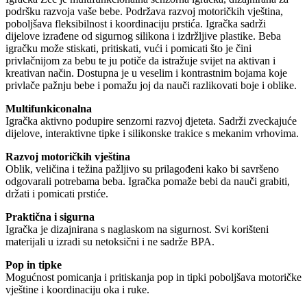
podršku razvoja vaše bebe. Podržava razvoj motoričkih vještina,
poboljšava fleksibilnost i koordinaciju prstića. Igračka sadrži
dijelove izrađene od sigurnog silikona i izdržljive plastike. Beba
igračku može stiskati, pritiskati, vući i pomicati što je čini
privlačnijom za bebu te ju potiče da istražuje svijet na aktivan i
kreativan način. Dostupna je u veselim i kontrastnim bojama koje
privlače pažnju bebe i pomažu joj da nauči razlikovati boje i oblike.
Multifunkiconalna
Igračka aktivno podupire senzorni razvoj djeteta. Sadrži zveckajuće
dijelove, interaktivne tipke i silikonske trakice s mekanim vrhovima.
Razvoj motoričkih vještina
Oblik, veličina i težina pažljivo su prilagođeni kako bi savršeno
odgovarali potrebama beba. Igračka pomaže bebi da nauči grabiti,
držati i pomicati prstiće.
Praktična i sigurna
Igračka je dizajnirana s naglaskom na sigurnost. Svi korišteni
materijali u izradi su netoksični i ne sadrže BPA.
Pop in tipke
Mogućnost pomicanja i pritiskanja pop in tipki poboljšava motoričke
vještine i koordinaciju oka i ruke.