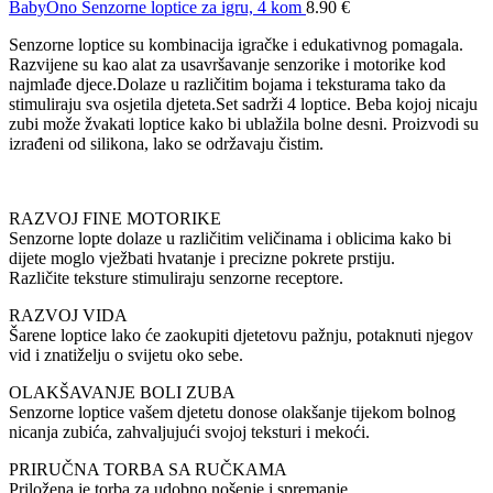
BabyOno Senzorne loptice za igru, 4 kom
8.90
€
Senzorne loptice su kombinacija igračke i edukativnog pomagala.
Razvijene su kao alat za usavršavanje senzorike i motorike kod
najmlađe djece.Dolaze u različitim bojama i teksturama tako da
stimuliraju sva osjetila djeteta.Set sadrži 4 loptice. Beba kojoj nicaju
zubi može žvakati loptice kako bi ublažila bolne desni. Proizvodi su
izrađeni od silikona, lako se održavaju čistim.
RAZVOJ FINE MOTORIKE
Senzorne lopte dolaze u različitim veličinama i oblicima kako bi
dijete moglo vježbati hvatanje i precizne pokrete prstiju.
Različite teksture stimuliraju senzorne receptore.
RAZVOJ VIDA
Šarene loptice lako će zaokupiti djetetovu pažnju, potaknuti njegov
vid i znatiželju o svijetu oko sebe.
OLAKŠAVANJE BOLI ZUBA
Senzorne loptice vašem djetetu donose olakšanje tijekom bolnog
nicanja zubića, zahvaljujući svojoj teksturi i mekoći.
PRIRUČNA TORBA SA RUČKAMA
Priložena je torba za udobno nošenje i spremanje.