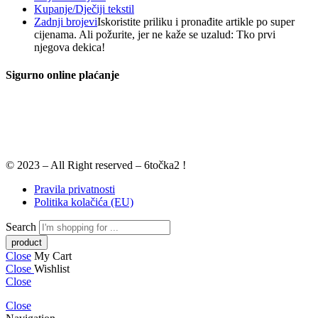
Kupanje/Dječiji tekstil
Zadnji brojevi
Iskoristite priliku i pronađite artikle po super
cijenama. Ali požurite, jer ne kaže se uzalud: Tko prvi
njegova dekica!
Sigurno online plaćanje
© 2023 – All Right reserved – 6točka2 !
Pravila privatnosti
Politika kolačića (EU)
Search
Close
My Cart
Close
Wishlist
Close
Close