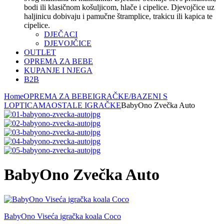
bodi ili klasičnom košuljicom, hlače i cipelice. Djevojčice uz
haljinicu dobivaju i pamučne štramplice, trakicu ili kapica te
cipelice.
DJEČACI
DJEVOJČICE
OUTLET
OPREMA ZA BEBE
KUPANJE I NJEGA
B2B
Home
OPREMA ZA BEBE
IGRAČKE/BAZENI S
LOPTICAMA
OSTALE IGRAČKE
BabyOno Zvečka Auto
BabyOno Zvečka Auto
BabyOno Viseća igračka koala Coco