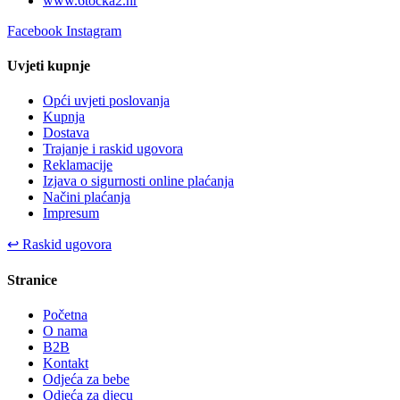
www.6tocka2.hr
Facebook
Instagram
Uvjeti kupnje
Opći uvjeti poslovanja
Kupnja
Dostava
Trajanje i raskid ugovora
Reklamacije
Izjava o sigurnosti online plaćanja
Načini plaćanja
Impresum
↩
Raskid ugovora
Stranice
Početna
O nama
B2B
Kontakt
Odjeća za bebe
Odjeća za djecu