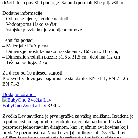
držeći ih na površini podloge. Samo krpom obrišite prljavštinu.
Dodatne informacije:
– Od meke pjene, ugodne na dodir
– Vodootporna i lako se čisti
– Vanjske puzzle imaju zaobljene rubove
Tehnički podaci
– Materijali: EVA pjena
– Dimenzije prostirke nakon rasklapanja: 165 cm x 185 cm,
– Dimenzije srednjih puzzli: 31,5 x 31,5 cm, debljina 1,2 cm
– Težina podloge: 2 kg
Za djecu od 10 mjeseci starosti
Proizvod zadovoljava sigurnosne standarde: EN 71-1, EN 71-2 i
EN 71-3
Dodaj u košaricu
BabyOno Zvečka Lav
3.90
€
Zvečka Lav savršena je prva igračka za vašeg mališana. Izrađena je
u potpunosti od sigurnih i ugodnih materijala na dodir. Privlači
pozornost jednostavnim dizajnom, kao i nježnim zvukovima koji
privlače pozornost mališana i razvijaju njihov sluh. Zvečka Lav