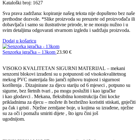
Kataloški broj: 1627
Sva prava zadržana: kopiranje našeg teksta nije dopušteno bez naše
prethodne dozvole. *Slike proizvoda su preuzete od proizvođača ili
dobavljača i samo su ilustrativne prirode, te ne moraju nužno i u
svim detaljima odgovarati stvarnom izgledu i sadržaju proizvoda.
Dodaj u košaricu
Senzorka igračka – 13kom
23.90
€
VISOKO KVALITETAN SIGURNI MATERIJAL – mekani
senzorni blokovi izrađeni su u potpunosti od visokokvalitetnog
mekog PVC materijala što jamči njihovu trajnost i sigurnost
korištenja . Dizajnirane za djecu stariju od 6 mjeseci , potpuno su
sigurne, bez štetnih tvari , pa mogu poslužiti i kao igračke
i kao glodavci . Mekana, fleksibilna konstrukcija čini kocke
prikladnima za djecu – možete ih bezbrižno koristiti stiskati, gnječiti
pa čak i gristi . Nježne zemljane boje, u kojima su izrađene, nježne
su za oči i pomažu smiriti dijete , što igru ​​čini još
ugodnijom.