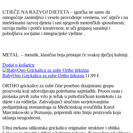
UTJEČE NA RAZVOJ DJETETA – igračka ne samo da
omogućuje zanimljivo i veselo provođenje vremena, već utječe i na
intelektualni razvoj djeteta i rast njegovih motoričkih sposobnosti;
razvija maštu i potiče kreativnost, te uči grupnoj suradnji i
poboljšava socijalne i integracijske vještine .
METAL – metalik, klasična boja pristajat će svakoj dječjoj kuhinji.
Dodaj u košaricu
BabyOno Grickalica za zube Ortho tirkizna
11.99
€
ORTHO grickalice za zube čine posebno dizajniranu grupu
proizvoda koji udovoljavaju potrebama najmlađih. Proces rasta i
prolaska prvih zuba vrlo je težak u psihofizičkom kontekstu i za
dijete i za roditelja. Zahvaljujući stručnim savjetovanjima
pedijatrijskog stomatologa sa Medicinskog sveučilišta Karol
Marcinkowski u Poznanju, pripremili smo liniju proizvoda koja
uklanja neugodnosti.
Ultra mekana silikonska grickalica originalne strukture i oblika.