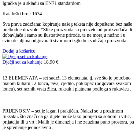
Igračka je u skladu sa EN71 standardom
Kataloški broj: 1634
Sva prava zadržana: kopiranje našeg teksta nije dopušteno bez naše
prethodne dozvole. *Slike proizvoda su preuzete od proizvođača ili
dobavljača i samo su ilustrativne prirode, te ne moraju nužno i u
svim detaljima odgovarati stvarnom izgledu i sadržaju proizvoda.
Dodaj u košaricu
Dječji set za kuhanje
18.90
€
13 ELEMENATA – set sadrži 13 elemenata, tj. sve što je potrebno
malom kuharu : 2 lonca, tava, cjedilo, poklopac (odgovara svakom
loncu), set raznih vrsta žlica, ruksak i platnena podloga s rukavica .
PRIJENOSIV – set je lagan i praktičan. Nalazi se u prozirnom
ruksaku, što znači da ga dijete može lako ponijeti sa sobom u vrtić,
prijatelju ili u vrt ; Malih je dimenzija i ne zauzima puno prostora, pa
je spremanje jednostavno .