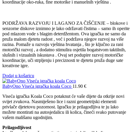
koordinacije oko-ruka, fine motorike i manuelnih vještina .
PODRŽAVA RAZVOJU I LAGANO ZA ČIŠĆENJE – blokove i
senzorne diskove iznimno je lako održavati čistima – samo ih operite
pod mlazom vode s blagim deterdžentom. Ova igračka ne samo da
pruža malom djetetu radost , već i podržava njegov razvoj na više
razina. Pomaže u razvoju vještina hvatanja , što je ključno za rani
motorički razvoj , a dodatno stimulira osjetila bogatstvom taktilnih,
slušnih i vizualnih iskustava . Ovaj set podupire razvoj motoričke
koordinacije, uči strpljenju i preciznosti te djetetu pruža duge sate
kreativne igre.
Dodaj u košaricu
BabyOno Viseća igračka koala Coco
11.90
€
Viseća igračka Koala Coco potaknut će vaše dijete da otkrije novi
svijet zvukova. Nasmiješeno lice i razni geometrijski elementi
privlače djetetovu pozornost. Igračku je prilagodljiva te ju lako
možete montirati na autosjedalicu ili kolica, čineći svako putovanje
vašem mališanu ugodnijim.
Prilagodljivost