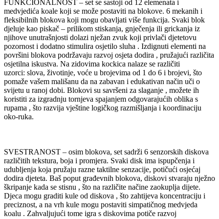
FUNKCIONALNOST – set se sastoji od 12 elemenata i
medvjedića koale koji se može postaviti na blokove. 6 mekanih i
fleksibilnih blokova koji mogu obavljati više funkcija. Svaki blok
djeluje kao piskač – prilikom stiskanja, gnječenja ili grickanja iz
njihove unutrašnjosti dolazi nježan zvuk koji privlači djetetovu
pozornost i dodatno stimulira osjetilo sluha . Izdignuti elementi na
površini blokova podržavaju razvoj osjeta dodira , pružajući različita
osjetilna iskustva. Na zidovima kockica nalaze se različiti
uzorci: slova, životinje, voće u brojevima od 1 do 6 i brojevi, što
pomaže vašem mališanu da na zabavan i edukativan način uči o
svijetu u ranoj dobi. Blokovi su savršeni za slaganje , možete ih
koristiti za izgradnju tornjeva spajanjem odgovarajućih oblika s
rupama , što razvija vještine logičkog razmišljanja i koordinaciju
oko-ruka.
SVESTRANOST – osim blokova, set sadrži 6 senzorskih diskova
različitih tekstura, boja i promjera. Svaki disk ima ispupčenja i
udubljenja koja pružaju razne taktilne senzacije, potičući osjećaj
dodira djeteta. Baš poput građevnih blokova, diskovi stvaraju nježno
škripanje kada se stisnu , što na različite načine zaokuplja dijete.
Djeca mogu graditi kule od diskova , što zahtijeva koncentraciju i
preciznost, a na vrh kule mogu postaviti simpatičnog medvjeda
koalu . Zahvaljujući tome igra s diskovima potiče razvoj