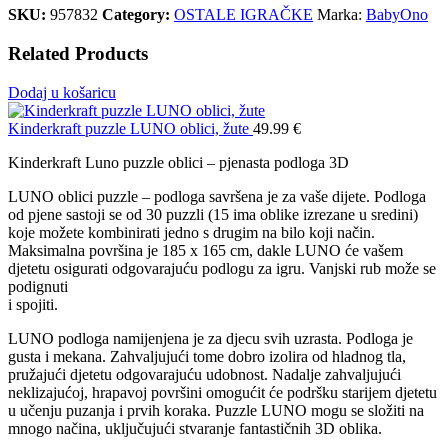
SKU:
957832
Category:
OSTALE IGRAČKE
Marka:
BabyOno
Related Products
Dodaj u košaricu
Kinderkraft puzzle LUNO oblici, žute
49.99
€
Kinderkraft Luno puzzle oblici – pjenasta podloga 3D
LUNO oblici puzzle – podloga savršena je za vaše dijete. Podloga
od pjene sastoji se od 30 puzzli (15 ima oblike izrezane u sredini)
koje možete kombinirati jedno s drugim na bilo koji način.
Maksimalna površina je 185 x 165 cm, dakle LUNO će vašem
djetetu osigurati odgovarajuću podlogu za igru. Vanjski rub može se
podignuti
i spojiti.
LUNO podloga namijenjena je za djecu svih uzrasta. Podloga je
gusta i mekana. Zahvaljujući tome dobro izolira od hladnog tla,
pružajući djetetu odgovarajuću udobnost. Nadalje zahvaljujući
neklizajućoj, hrapavoj površini omogućit će podršku starijem djetetu
u učenju puzanja i prvih koraka. Puzzle LUNO mogu se složiti na
mnogo načina, uključujući stvaranje fantastičnih 3D oblika.