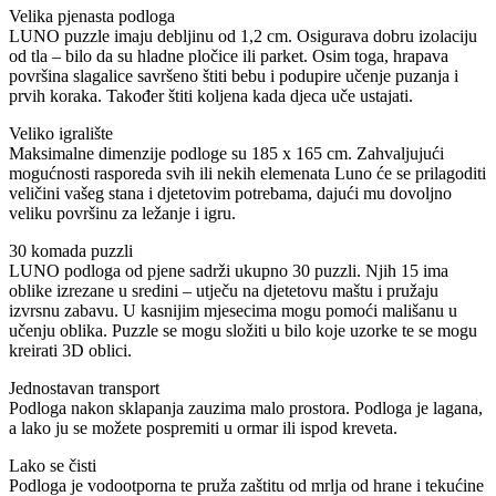
Velika pjenasta podloga
LUNO puzzle imaju debljinu od 1,2 cm. Osigurava dobru izolaciju
od tla – bilo da su hladne pločice ili parket. Osim toga, hrapava
površina slagalice savršeno štiti bebu i podupire učenje puzanja i
prvih koraka. Također štiti koljena kada djeca uče ustajati.
Veliko igralište
Maksimalne dimenzije podloge su 185 x 165 cm. Zahvaljujući
mogućnosti rasporeda svih ili nekih elemenata Luno će se prilagoditi
veličini vašeg stana i djetetovim potrebama, dajući mu dovoljno
veliku površinu za ležanje i igru.
30 komada puzzli
LUNO podloga od pjene sadrži ukupno 30 puzzli. Njih 15 ima
oblike izrezane u sredini – utječu na djetetovu maštu i pružaju
izvrsnu zabavu. U kasnijim mjesecima mogu pomoći mališanu u
učenju oblika. Puzzle se mogu složiti u bilo koje uzorke te se mogu
kreirati 3D oblici.
Jednostavan transport
Podloga nakon sklapanja zauzima malo prostora. Podloga je lagana,
a lako ju se možete pospremiti u ormar ili ispod kreveta.
Lako se čisti
Podloga je vodootporna te pruža zaštitu od mrlja od hrane i tekućine