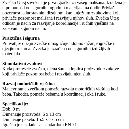
Zvečka Uteg savršena je prva igračka za vašeg mališana. Izrađena je
u potpunosti od sigurnih i ugodnih materijala na dodir. Privlači
pozornost jednostavnim dizajnom, kao i nježnim zvukovima koji
privlače pozornost mališana i razvijaju njihov sluh. Zvečka Uteg
odličan je način za razvijanje koordinacije i ručnih vještina na
zabavan i siguran način.
Praktična i sigurna
Prihvatljiv dizajn zvečke omogućuje udobno držanje igračke u
dječjim rukama. Zvečka je izrađena od sigurnih i izdržljivih
materijala.
Stimulativni zvukovi
Kada protresete zvečku, njena šarena loptica proizvode zvukove
koji privlače pozornost bebe i razvijaju njen sluh.
Razvoj motoričkih vještina
Manevriranje zvečkom pomaže razvoju motoričkih vještina kod
beba. Također, pomaže bebama u koordinaciji oka i ruke.
Specifikacije:
Dob: 0 m+
Dimenzije proizvoda: 6 x 13 cm
Dimnezije paketa: 15.5 x 17.5 cm
Igračka je u skladu sa standardom EN 71