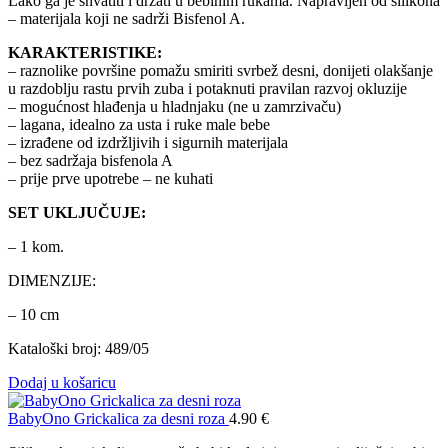
Lako ga je shvatiti i držati u bebinim rukama. Napravljen od silikona
– materijala koji ne sadrži Bisfenol A.
KARAKTERISTIKE:
– raznolike površine pomažu smiriti svrbež desni, donijeti olakšanje
u razdoblju rastu prvih zuba i potaknuti pravilan razvoj okluzije
– mogućnost hlađenja u hladnjaku (ne u zamrzivaču)
– lagana, idealno za usta i ruke male bebe
– izrađene od izdržljivih i sigurnih materijala
– bez sadržaja bisfenola A
– prije prve upotrebe – ne kuhati
SET UKLJUČUJE:
– 1 kom.
DIMENZIJE:
– 10 cm
Kataloški broj: 489/05
Dodaj u košaricu
BabyOno Grickalica za desni roza
4.90
€