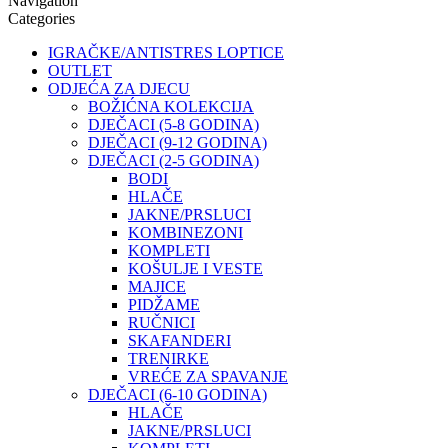
Navigation
Categories
IGRAČKE/ANTISTRES LOPTICE
OUTLET
ODJEĆA ZA DJECU
BOŽIĆNA KOLEKCIJA
DJEČACI (5-8 GODINA)
DJEČACI (9-12 GODINA)
DJEČACI (2-5 GODINA)
BODI
HLAČE
JAKNE/PRSLUCI
KOMBINEZONI
KOMPLETI
KOŠULJE I VESTE
MAJICE
PIDŽAME
RUČNICI
SKAFANDERI
TRENIRKE
VREĆE ZA SPAVANJE
DJEČACI (6-10 GODINA)
HLAČE
JAKNE/PRSLUCI