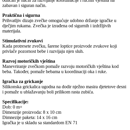
odličan je način za razvijanje koordinacije i ručnih vještina na
zabavan i siguran način.
Praktična i sigurna
Prihvatljiv dizajn zvečke omogućuje udobno držanje igračke u
dječjim rukama. Zvečka je izrađena od sigurnih i izdržljivih
materijala.
Stimulativni zvukovi
Kada protresete zvečku, šarene loptice proizvode zvukove koji
privlače pozornost bebe i razvijaju njen sluh.
Razvoj motoričkih vještina
Manevriranje zvečkom pomaže razvoju motoričkih vještina kod
beba. Također, pomaže bebama u koordinaciji oka i ruke.
Igračka za grickanje
Silikonska grickalica ugodna na dodir nježno masira djetetove desni
i pomaže u ublažavanju boli prilikom rasta zubića.
Specifikacije:
Dob: 0 m+
Dimenzije proizvoda: 8 x 10 cm
Dimnezije paketa: 14 x 16 cm
Igračka je u skladu sa standardom EN 71