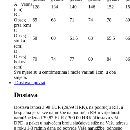
A - Visina
128
134
140
146
152
15
(сm)
B -
Opseg
65
68
71
74
78
80
prsa (сm)
C -
Opseg
58
60
61,5
63
65,5
66
struka
(сm)
D -
Opseg
70
74
77
80
84
86
bokova
(сm)
Sve mjere su u centrimetrima
i može varirati 1cm u oba
smjera.
Dostava i povrat
Dostava
Dostava iznosi 3,98 EUR (29,99 HRK). na području RH, a
besplatna je za sve narudžbe na području RH u vrijednosti
narudžbe iznad 39,82 EUR ( 300.00 HRK )Dostavu vrši
DPD, a paket u najvećem broju slučajeva stiže na Vašu adresu
u roku 1-3 radnih dana od potvrde Vaše narudžbe, odnosno