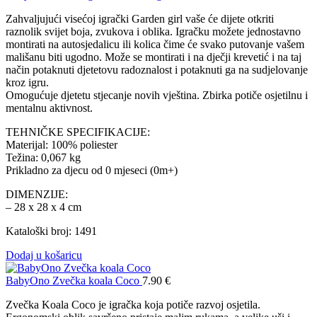
Zahvaljujući visećoj igrački Garden girl vaše će dijete otkriti
raznolik svijet boja, zvukova i oblika. Igračku možete jednostavno
montirati na autosjedalicu ili kolica čime će svako putovanje vašem
mališanu biti ugodno. Može se montirati i na dječji krevetić i na taj
način potaknuti djetetovu radoznalost i potaknuti ga na sudjelovanje
kroz igru.
Omogućuje djetetu stjecanje novih vještina. Zbirka potiče osjetilnu i
mentalnu aktivnost.
TEHNIČKE SPECIFIKACIJE:
Materijal: 100% poliester
Težina: 0,067 kg
Prikladno za djecu od 0 mjeseci (0m+)
DIMENZIJE:
– 28 x 28 x 4 cm
Kataloški broj: 1491
Dodaj u košaricu
BabyOno Zvečka koala Coco
7.90
€
Zvečka Koala Coco je igračka koja potiče razvoj osjetila.