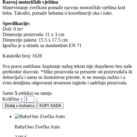
Razvoj motoričkih vještina
Manevriranje zvečkom pomaže razvoju motoričkih vještina kod
beba. Također, pomaže bebama u koordinaciji oka i ruke.
Specifikacije:
Dob: 0 m+
Dimenzije proizvoda: 11 x 3 cm
Dimnezije paketa: 15.5 x 17.5 cm
Igračka je u skladu sa standardom EN 71
Kataloški broj: 1628
Sva prava zadržana: kopiranje našeg teksta nije dopušteno bez naše
prethodne dozvole. *Slike proizvoda su preuzete od proizvođača ili
dobavljača i samo su ilustrativne prirode, te ne moraju nužno i u
svim detaljima odgovarati stvarnom izgledu i sadržaju proizvoda.
Samo
5
artikl(a) na stanju.
Količina
+
−
Dodaj u košaricu
KUPI SADA
BabyOno Zvečka Auto