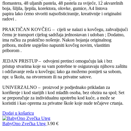
flomastera, 48 uljanih pastela, 48 pastela za svijeće, 12 akvarelnih
boja, šiljila, ljepila, korektora, olovke, gumice, A4 listova
papira lako ćemo stvoriti najsofisticiranije, kreativnije i originalni
radovi .
PRAKTIČAN KOVČEG – cijeli se nalazi u kovčegu, zahvaljujući
čemu je transport cijelog sadržaja jednostavan i udoban ; Dodatno,
ima ručku za praktično nošenje. Nakon bojanja originalnog
pribora, možete uspješno napuniti kovčeg novim, vlastitim
priborom .
JEDAN PRISTUP – odvojeni pretinci omogućuju lak i brz
pristup stvarima koje su vam potrebne te osiguravaju njihovu zaštitu
i održavanje reda u kovčegu; lako ga možemo ponijeti sa sobom,
npr. u školu, na otvorenom ili na privatne satove.
UNIVERZALNO – proizvod je podjednako prikladan za
korištenje i kod starijih i kod mlađih osoba, bez obzira na spol; Set
se preporučuje za individualnu upotrebu kod kuće, a može se
koristiti i kao oprema za privatne škole koje nude tečajeve crtanja.
Dodaj u košaricu
BabyOno Zvečka Uteg
3.90
€