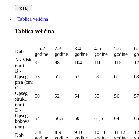
Tablica veličina
Tablica veličina
1,5-2
2-3
3-4
4-5
5-6
6-
Dob
godine
godine
godine
godine
godine
go
A - Visina
92
98
104
110
116
12
(сm)
B -
Opseg
53
55
57
59
61
63
prsa (сm)
C -
Opseg
50
52
54
55
56
57
struka
(сm)
D -
Opseg
54
56,5
59
61,5
64
66
bokova
(сm)
7-8
8-9
9-10
10-11
11-12
12
Dob
godine
godine
godine
godine
godine
go