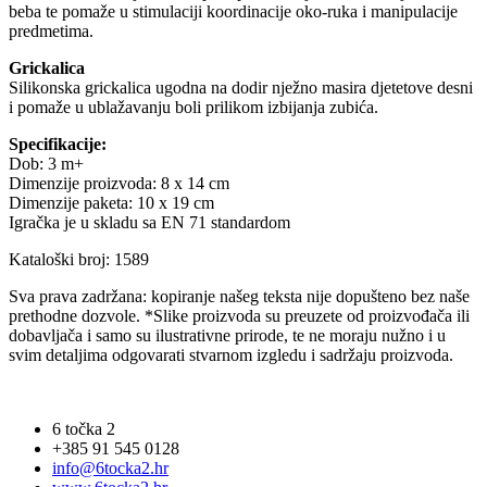
beba te pomaže u stimulaciji koordinacije oko-ruka i manipulacije
predmetima.
Grickalica
Silikonska grickalica ugodna na dodir nježno masira djetetove desni
i pomaže u ublažavanju boli prilikom izbijanja zubića.
Specifikacije:
Dob: 3 m+
Dimenzije proizvoda: 8 x 14 cm
Dimenzije paketa: 10 x 19 cm
Igračka je u skladu sa EN 71 standardom
Kataloški broj: 1589
Sva prava zadržana: kopiranje našeg teksta nije dopušteno bez naše
prethodne dozvole. *Slike proizvoda su preuzete od proizvođača ili
dobavljača i samo su ilustrativne prirode, te ne moraju nužno i u
svim detaljima odgovarati stvarnom izgledu i sadržaju proizvoda.
6 točka 2
+385 91 545 0128
info@6tocka2.hr