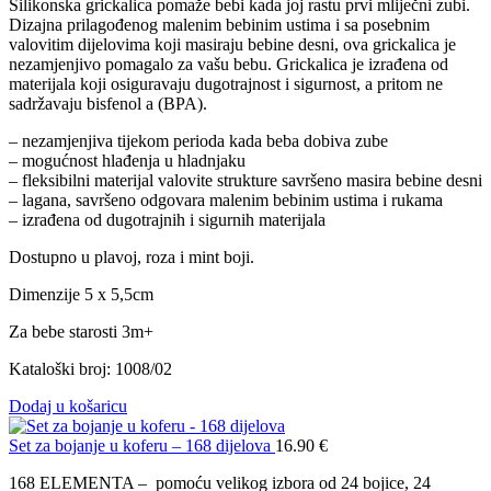
Silikonska grickalica pomaže bebi kada joj rastu prvi mliječni zubi.
Dizajna prilagođenog malenim bebinim ustima i sa posebnim
valovitim dijelovima koji masiraju bebine desni, ova grickalica je
nezamjenjivo pomagalo za vašu bebu. Grickalica je izrađena od
materijala koji osiguravaju dugotrajnost i sigurnost, a pritom ne
sadržavaju bisfenol a (BPA).
– nezamjenjiva tijekom perioda kada beba dobiva zube
– mogućnost hlađenja u hladnjaku
– fleksibilni materijal valovite strukture savršeno masira bebine desni
– lagana, savršeno odgovara malenim bebinim ustima i rukama
– izrađena od dugotrajnih i sigurnih materijala
Dostupno u plavoj, roza i mint boji.
Dimenzije 5 x 5,5cm
Za bebe starosti 3m+
Kataloški broj: 1008/02
Dodaj u košaricu
Set za bojanje u koferu – 168 dijelova
16.90
€
168 ELEMENTA – pomoću velikog izbora od 24 bojice, 24