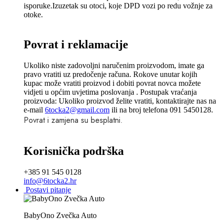
isporuke.Izuzetak su otoci, koje DPD vozi po redu vožnje za
otoke.
Povrat i reklamacije
Ukoliko niste zadovoljni naručenim proizvodom, imate ga
pravo vratiti uz predočenje računa. Rokove unutar kojih
kupac može vratiti proizvod i dobiti povrat novca možete
vidjeti u općim uvjetima poslovanja . Postupak vraćanja
proizvoda: Ukoliko proizvod želite vratiti, kontaktirajte nas na
e-mail
6tocka2@gmail.com
ili na broj telefona 091 5450128.
Povrat i zamjena su besplatni.
Korisnička podrška
+385 91 545 0128
info@6tocka2.hr
Postavi pitanje
BabyOno Zvečka Auto