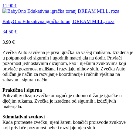
11.90
€
BabyOno Edukativna igračka toranj DREAM MILL, roza
34.50
€
3.90
€
Zvečka Auto savršena je prva igračka za vašeg mališana. Izrađena je
u potpunosti od sigurnih i ugodnih materijala na dodir. Privlači
pozornost jednostavnim dizajnom, kao i nježnim zvukovima koji
privlače pozornost mališana i razvijaju njihov sluh. Zvečka Auto
odličan je način za razvijanje koordinacije i ručnih vještina na
zabavan i siguran način.
Praktična i sigurna
Prihvatljiv dizajn zvečke omogućuje udobno držanje igračke u
dječjim rukama. Zvečka je izrađena od sigurnih i izdržljivih
materijala.
Stimulativni zvukovi
Kada protresete zvečku, njeni šareni kotačići proizvode zvukove
koji privlače pozornost bebe i razvijaju njen sluh.