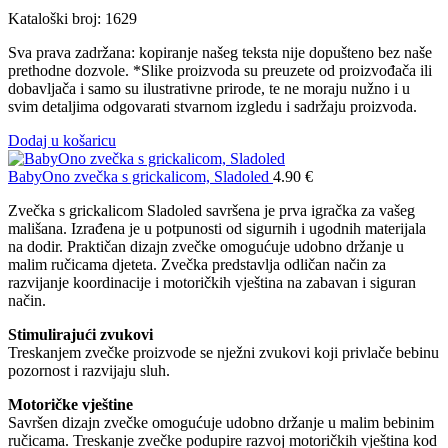
Kataloški broj: 1629
Sva prava zadržana: kopiranje našeg teksta nije dopušteno bez naše
prethodne dozvole. *Slike proizvoda su preuzete od proizvođača ili
dobavljača i samo su ilustrativne prirode, te ne moraju nužno i u
svim detaljima odgovarati stvarnom izgledu i sadržaju proizvoda.
Dodaj u košaricu
BabyOno zvečka s grickalicom, Sladoled
4.90
€
Zvečka s grickalicom Sladoled savršena je prva igračka za vašeg
mališana. Izrađena je u potpunosti od sigurnih i ugodnih materijala
na dodir. Praktičan dizajn zvečke omogućuje udobno držanje u
malim ručicama djeteta. Zvečka predstavlja odličan način za
razvijanje koordinacije i motoričkih vještina na zabavan i siguran
način.
Stimulirajući zvukovi
Treskanjem zvečke proizvode se nježni zvukovi koji privlače bebinu
pozornost i razvijaju sluh.
Motoričke vještine
Savršen dizajn zvečke omogućuje udobno držanje u malim bebinim
ručicama. Treskanje zvečke podupire razvoj motoričkih vještina kod