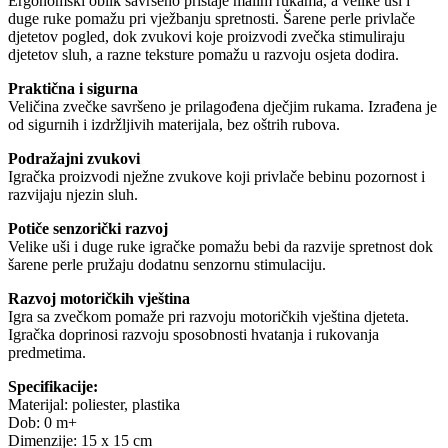
Ergonomski oblik savršeno pristaje malim rukama, a velike uši i
duge ruke pomažu pri vježbanju spretnosti. Šarene perle privlače
djetetov pogled, dok zvukovi koje proizvodi zvečka stimuliraju
djetetov sluh, a razne teksture pomažu u razvoju osjeta dodira.
Praktična i sigurna
Veličina zvečke savršeno je prilagođena dječjim rukama. Izrađena je
od sigurnih i izdržljivih materijala, bez oštrih rubova.
Podražajni zvukovi
Igračka proizvodi nježne zvukove koji privlače bebinu pozornost i
razvijaju njezin sluh.
Potiče senzorički razvoj
Velike uši i duge ruke igračke pomažu bebi da razvije spretnost dok
šarene perle pružaju dodatnu senzornu stimulaciju.
Razvoj motoričkih vještina
Igra sa zvečkom pomaže pri razvoju motoričkih vještina djeteta.
Igračka doprinosi razvoju sposobnosti hvatanja i rukovanja
predmetima.
Specifikacije:
Materijal: poliester, plastika
Dob: 0 m+
Dimenzije: 15 x 15 cm