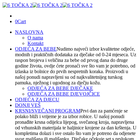
0
Cart
NASLOVNA
O nama
Kontakt
ODJEĆA ZA BEBE
Nudimo najveći izbor kvalitetne odjeće,
modnih i praktičnih dodataka za dječake od 0-24 mjeseca. Uz
raspon brojeva i veličina za bebe od prvog dana do druge
godine života, ovdje ćete pronaći sve što vam je potrebno, od
izlaska iz bolnice do prvih nespretnih koraka. Proizvodi u
našoj ponudi napravljeni su od najkvalitetnijeg turskog
pamuka, nježnog i ugodnog za dječju kožu.
ODJEĆA ZA BEBE DJEČAKE
ODJEĆA ZA BEBE DJEVOJČICE
ODJEĆA ZA DJECU
DONJI VEŠ
KRSNI/SVEČANI PROGRAM
Prvi dan za pamćenje se
polako bliži i vrijeme je za izbor robice. U našoj ponudi
pronađite krsna odijelca lijepog, svečanog kroja, napravljena
od vrhunskih materijala te haljinice krojene za dan krštenja. U
kompletima dolazi i sve ostalo što vam je potreno da odjenete
svog mališana ili mališanku. Dječake očekuje set s prslukom,