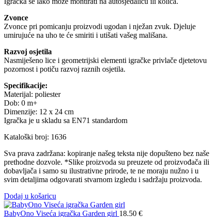
Igračka se lako može montirati na autosjedalicu ili kolica.
Zvonce
Zvonce pri pomicanju proizvodi ugodan i nježan zvuk. Djeluje
umirujuće na uho te će smiriti i utišati vašeg mališana.
Razvoj osjetila
Nasmiješeno lice i geometrijski elementi igračke privlače djetetovu
pozornost i potiču razvoj raznih osjetila.
Specifikacije:
Materijal: poliester
Dob: 0 m+
Dimenzije: 12 x 24 cm
Igračka je u skladu sa EN71 standardom
Kataloški broj: 1636
Sva prava zadržana: kopiranje našeg teksta nije dopušteno bez naše
prethodne dozvole. *Slike proizvoda su preuzete od proizvođača ili
dobavljača i samo su ilustrativne prirode, te ne moraju nužno i u
svim detaljima odgovarati stvarnom izgledu i sadržaju proizvoda.
Dodaj u košaricu
BabyOno Viseća igračka Garden girl
18.50
€