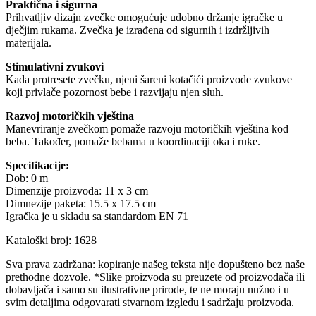
Praktična i sigurna
Prihvatljiv dizajn zvečke omogućuje udobno držanje igračke u
dječjim rukama. Zvečka je izrađena od sigurnih i izdržljivih
materijala.
Stimulativni zvukovi
Kada protresete zvečku, njeni šareni kotačići proizvode zvukove
koji privlače pozornost bebe i razvijaju njen sluh.
Razvoj motoričkih vještina
Manevriranje zvečkom pomaže razvoju motoričkih vještina kod
beba. Također, pomaže bebama u koordinaciji oka i ruke.
Specifikacije:
Dob: 0 m+
Dimenzije proizvoda: 11 x 3 cm
Dimnezije paketa: 15.5 x 17.5 cm
Igračka je u skladu sa standardom EN 71
Kataloški broj: 1628
Sva prava zadržana: kopiranje našeg teksta nije dopušteno bez naše
prethodne dozvole. *Slike proizvoda su preuzete od proizvođača ili
dobavljača i samo su ilustrativne prirode, te ne moraju nužno i u
svim detaljima odgovarati stvarnom izgledu i sadržaju proizvoda.