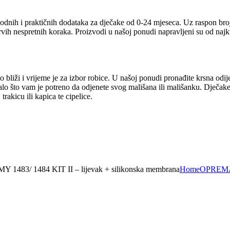
odnih i praktičnih dodataka za dječake od 0-24 mjeseca. Uz raspon broj
prvih nespretnih koraka. Proizvodi u našoj ponudi napravljeni su od naj
 bliži i vrijeme je za izbor robice. U našoj ponudi pronađite krsna odij
talo što vam je potreno da odjenete svog mališana ili mališanku. Dječake
rakicu ili kapica te cipelice.
 1483/ 1484 KIT II – lijevak + silikonska membrana
Home
OPREM