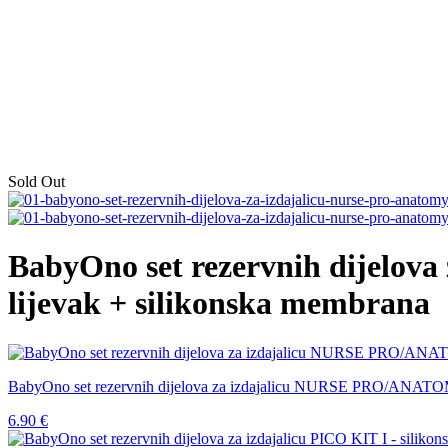
Sold Out
BabyOno set rezervnih dijelo
lijevak + silikonska membrana
BabyOno set rezervnih dijelova za izdajalicu NURSE PRO/ANATOMY
6.90
€