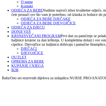
O nama
Kontakt
ODJEĆA ZA BEBE
Nudimo najveći izbor kvalitetne odjeće, m
ćete pronaći sve što vam je potrebno, od izlaska iz bolnice do 
ODJEĆA ZA BEBE DJEČAKE
ODJEĆA ZA BEBE DJEVOJČICE
ODJEĆA ZA DJECU
DONJI VEŠ
KRSNI/SVEČANI PROGRAM
Prvi dan za pamćenje se polako
haljinice krojene za dan krštenja. U kompletima dolazi i sve os
cipelice. Djevojčice uz haljinicu dobivaju i pamučne štramplice, t
DJEČACI
DJEVOJČICE
OUTLET
OPREMA ZA BEBE
KUPANJE I NJEGA
B2B
BabyOno set rezervnih dijelova za izdajalicu NURSE PRO/ANATOMY