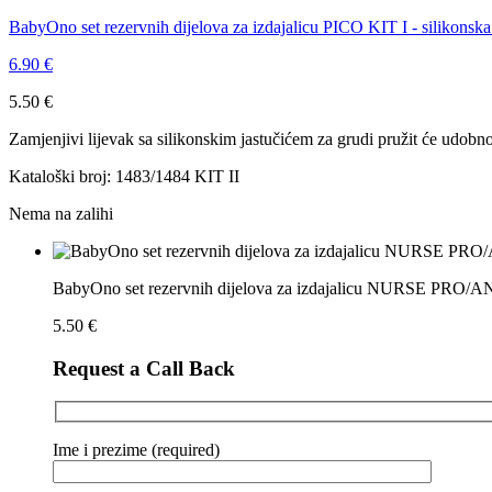
BabyOno set rezervnih dijelova za izdajalicu PICO KIT I - silikonsk
6.90
€
5.50
€
Zamjenjivi lijevak sa silikonskim jastučićem za grudi pružit će udobnos
Kataloški broj: 1483/1484 KIT II
Nema na zalihi
BabyOno set rezervnih dijelova za izdajalicu NURSE PRO/A
5.50
€
Request a Call Back
Ime i prezime (required)