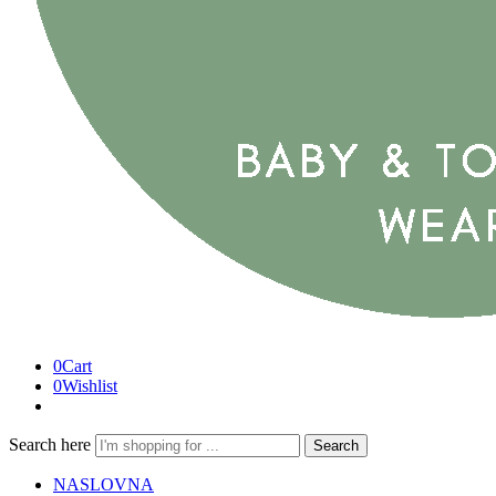
0
Cart
0
Wishlist
Search here
Search
NASLOVNA