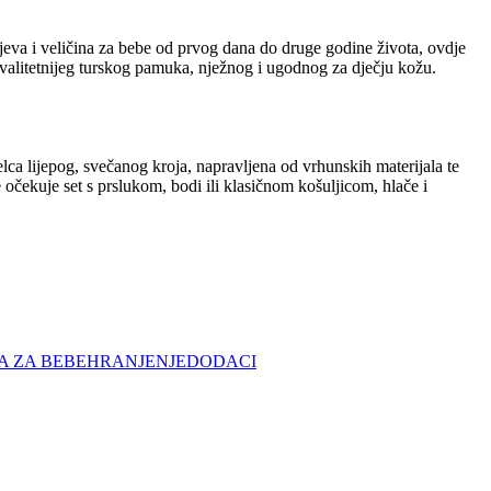
eva i veličina za bebe od prvog dana do druge godine života, ovdje
kvalitetnijeg turskog pamuka, nježnog i ugodnog za dječju kožu.
elca lijepog, svečanog kroja, napravljena od vrhunskih materijala te
 očekuje set s prslukom, bodi ili klasičnom košuljicom, hlače i
A ZA BEBE
HRANJENJE
DODACI