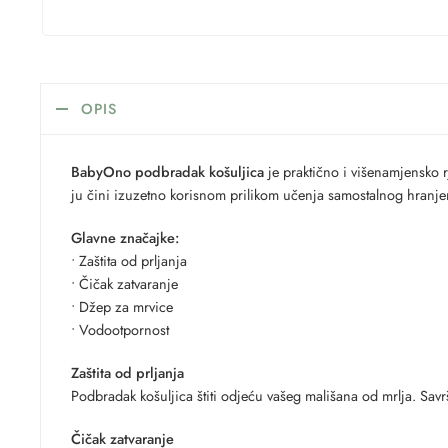
OPIS
BabyOno podbradak košuljica
je praktično i višenamjensko rj
ju čini izuzetno korisnom prilikom učenja samostalnog hranjenj
Glavne značajke:
• Zaštita od prljanja
• Čičak zatvaranje
• Džep za mrvice
• Vodootpornost
Zaštita od prljanja
Podbradak košuljica štiti odjeću vašeg mališana od mrlja. Savrš
Čičak zatvaranje