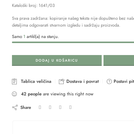
Kataloški broj: 1641/03
Sva prava zadržana: kopiranje našeg teksta nije dopušteno bez naše
detaljima odgovarati stvarnom izgledu i sadržaju proizvoda.
Samo
1
artikl(a) na stanju.
DODAJ U KOŠARICU
Tablica veličina
Dostava i povrat
Postavi pi
42
people
are viewing this right now
Share