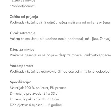
• Džep za mrvice
• Vodootpornost
Zaštita od prljanja
Podbradak košuljica štiti odjeću vašeg mališana od mrlja. Savršena j
Čičak zatvaranje
Vašem će mališanu biti udobno nositi podbradak košuljicu. Zahvalj
Džep za mrvice
Praktična rješenja su najbolja – džep za mrvice učinkovito sprječav
Vodootpornost
Podbradak košuljica učinkovito štiti odjeću od mrlja te je vodootpor
Specifikacije:
Materijal: 100 % poliester, PU premaz
Dimenzije proizvoda: 34 x 33 cm
Dimenzije pakiranja: 35 x 34 cm
Dob djeteta: 6 mjeseci – 2 godine