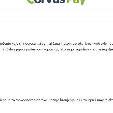
ešenje koje štiti odjeću vašeg mališana tijekom obroka, kreativnih aktivnosti
a. Zahvaljujući podesivom kopčanju, lako se prilagođava vratu vašeg djetet
ena je za svakodnevne obroke, učenje hranjenja, ali i za igru i umjetničke 