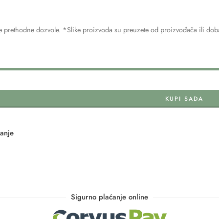
 prethodne dozvole. *Slike proizvoda su preuzete od proizvođača ili dobav
KUPI SADA
tanje
Sigurno plaćanje online