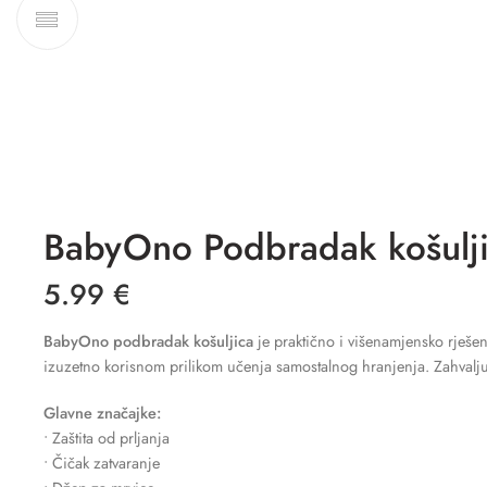
BabyOno Podbradak košulj
5.99
€
BabyOno podbradak košuljica
je praktično i višenamjensko rješenj
izuzetno korisnom prilikom učenja samostalnog hranjenja. Zahvaljuju
Glavne značajke:
• Zaštita od prljanja
• Čičak zatvaranje