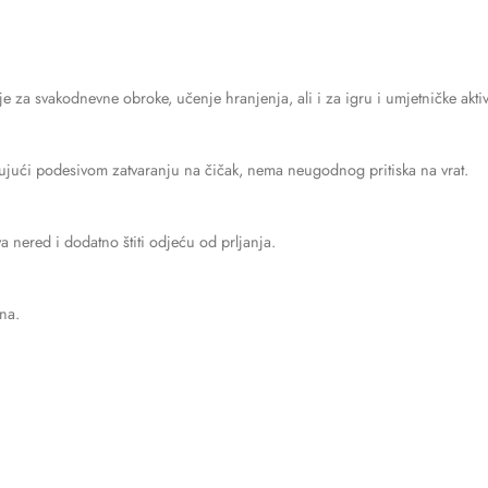
e za svakodnevne obroke, učenje hranjenja, ali i za igru i umjetničke aktiv
ujući podesivom zatvaranju na čičak, nema neugodnog pritiska na vrat.
a nered i dodatno štiti odjeću od prljanja.
na.