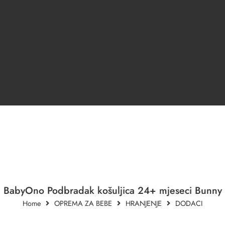
ODJEĆA ZA DJECU
DONJI VEŠ
KRSNI/SVEČANI PROGRAM
DJEČACI
DJEVOJČICE
OUTLET
OPREMA ZA BEBE
KUPANJE I NJEGA
B2B
BabyOno Podbradak košuljica 24+ mjeseci Bunny
Home
OPREMA ZA BEBE
HRANJENJE
DODACI