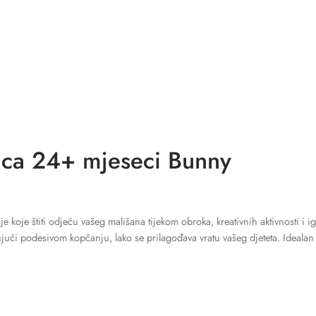
ica 24+ mjeseci Bunny
e koje štiti odjeću vašeg mališana tijekom obroka, kreativnih aktivnosti i ig
ći podesivom kopčanju, lako se prilagođava vratu vašeg djeteta. Idealan je