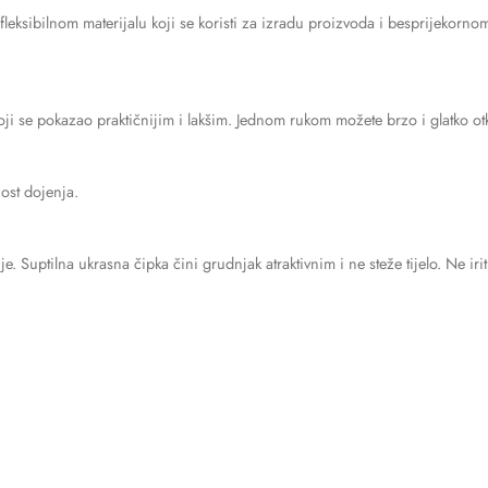
leksibilnom materijalu koji se koristi za izradu proizvoda i besprijekorno
oji se pokazao praktičnijim i lakšim. Jednom rukom možete brzo i glatko o
nost dojenja.
. Suptilna ukrasna čipka čini grudnjak atraktivnim i ne steže tijelo. Ne iri