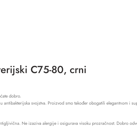
rijski C75-80, crni
ćate dobro.
u antibakterijska svojstva. Proizvod smo također obogatili elegantnom i s
ntigljivična. Ne izaziva alergije i osigurava visoku prozračnost. Dobro odvo