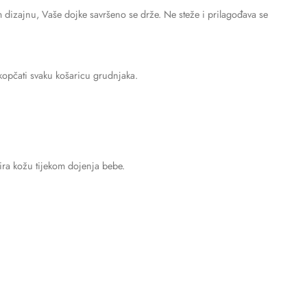
m dizajnu, Vaše dojke savršeno se drže. Ne steže i prilagođava se
tkopčati svaku košaricu grudnjaka.
tira kožu tijekom dojenja bebe.