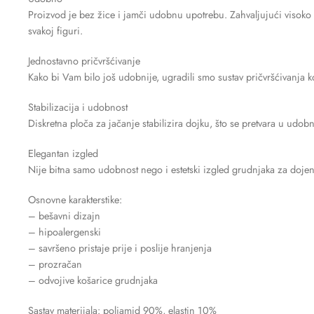
Proizvod je bez žice i jamči udobnu upotrebu. Zahvaljujući visoko f
svakoj figuri.
Jednostavno pričvršćivanje
Kako bi Vam bilo još udobnije, ugradili smo sustav pričvršćivanja k
Stabilizacija i udobnost
Diskretna ploča za jačanje stabilizira dojku, što se pretvara u udob
Elegantan izgled
Nije bitna samo udobnost nego i estetski izgled grudnjaka za dojenje
Osnovne karakterstike:
– bešavni dizajn
– hipoalergenski
– savršeno pristaje prije i poslije hranjenja
– prozračan
– odvojive košarice grudnjaka
Sastav materijala: poliamid 90%, elastin 10%