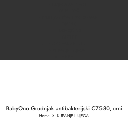
ODJEĆA ZA DJECU
DONJI VEŠ
KRSNI/SVEČANI PROGRAM
DJEČACI
DJEVOJČICE
OUTLET
OPREMA ZA BEBE
KUPANJE I NJEGA
B2B
BabyOno Grudnjak antibakterijski C75-80, crni
Home
KUPANJE I NJEGA