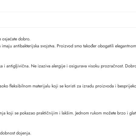
 osjećate dobro.
 imaju antibakterijska svojstva. Proizvod smo također obogatili elegantno
a i antigljivična. Ne izaziva alergije i osigurava visoku prozračnost. Dobr
oko fleksibilnom materijalu koji se koristi za izradu proizvoda i besprije
nja koji se pokazao praktičnijim i lakšim. Jednom rukom možete brzo i gla
 udobnost dojenja.