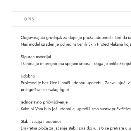
OPIS
Odgovarajući grudnjak za dojenje pruža udobnost i čini da se
Naš model izrađen je od jedinstvenih Skin Protect vlakana koja
Siguran materijal
Tkanina je impregnirana spojem srebra i stoga je antibakterijsk
Udobno
Proizvod je bez žice i jamči udobnu upotrebu. Zahvaljujući vis
prilagođava se svakoj figuri.
Jednostavno pričvršćivanje
Kako bi Vam bilo još udobnije, ugradili smo sustav pričvršćiva
Stabilizacija i udobnost
Diskretna ploča za jačanje stabilizira dojku, što se pretvara u