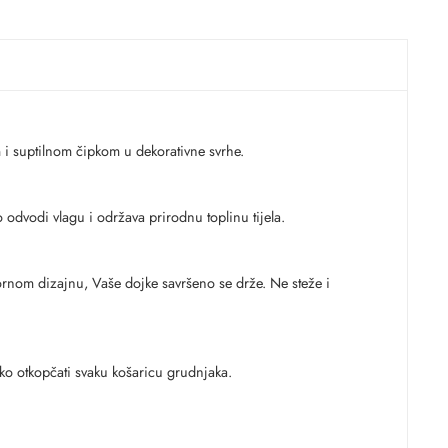
m i suptilnom čipkom u dekorativne svrhe.
o odvodi vlagu i održava prirodnu toplinu tijela.
kornom dizajnu, Vaše dojke savršeno se drže. Ne steže i
tko otkopčati svaku košaricu grudnjaka.