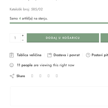
Kataloški broj: 585/02
Samo
4
artikl(a) na stanju.
+
DODAJ U KOŠARICU
−
Tablica veličina
Dostava i povrat
Postavi pi
11
people
are viewing this right now
Share