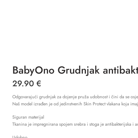
BabyOno Grudnjak antibakte
29.90
€
Odgovarajući grudnjak za dojenje pruža udobnost i čini da se osje
Naš model izrađen je od jedinstvenih Skin Protect vlakana koja imaj
Siguran materijal
Tkanina je impregnirana spojem srebra i stoga je antibakterijska i a
Udobno