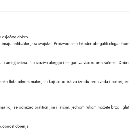
 osjećate dobro.
 imaju antibakterijska svojstva. Proizvod smo također obogatili elegantno
a i antigljivična. Ne izaziva alergije i osigurava visoku prozračnost. Dobr
oko fleksibilnom materijalu koji se koristi za izradu proizvoda i besprije
nja koji se pokazao praktičnijim i lakšim. Jednom rukom možete brzo i gla
 udobnost dojenja.