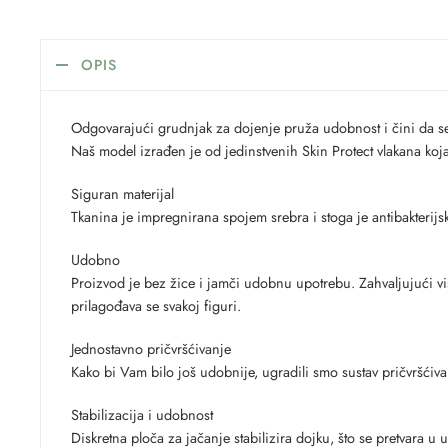
OPIS
Odgovarajući grudnjak za dojenje pruža udobnost i čini da se
Naš model izrađen je od jedinstvenih Skin Protect vlakana koja
Siguran materijal
Tkanina je impregnirana spojem srebra i stoga je antibakterijsk
Udobno
Proizvod je bez žice i jamči udobnu upotrebu. Zahvaljujući vis
prilagođava se svakoj figuri.
Jednostavno pričvršćivanje
Kako bi Vam bilo još udobnije, ugradili smo sustav pričvršćiva
Stabilizacija i udobnost
Diskretna ploča za jačanje stabilizira dojku, što se pretvara u