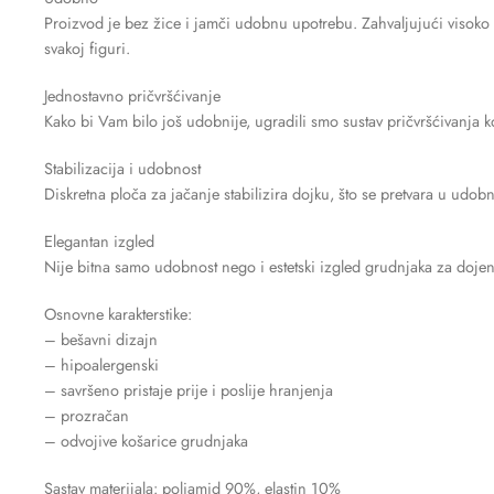
Proizvod je bez žice i jamči udobnu upotrebu. Zahvaljujući visoko f
svakoj figuri.
Jednostavno pričvršćivanje
Kako bi Vam bilo još udobnije, ugradili smo sustav pričvršćivanja k
Stabilizacija i udobnost
Diskretna ploča za jačanje stabilizira dojku, što se pretvara u udob
Elegantan izgled
Nije bitna samo udobnost nego i estetski izgled grudnjaka za dojenje
Osnovne karakterstike:
– bešavni dizajn
– hipoalergenski
– savršeno pristaje prije i poslije hranjenja
– prozračan
– odvojive košarice grudnjaka
Sastav materijala: poliamid 90%, elastin 10%