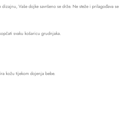
m dizajnu, Vaše dojke savršeno se drže. Ne steže i prilagođava se
tkopčati svaku košaricu grudnjaka.
tira kožu tijekom dojenja bebe.