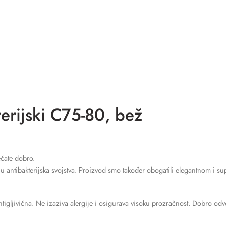
rijski C75-80, bež
ćate dobro.
u antibakterijska svojstva. Proizvod smo također obogatili elegantnom i s
ntigljivična. Ne izaziva alergije i osigurava visoku prozračnost. Dobro odvo