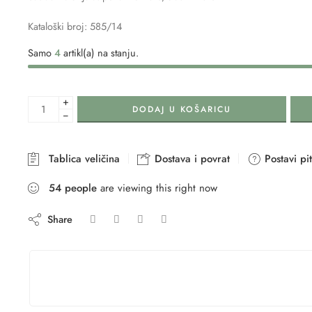
Kataloški broj: 585/14
Samo
4
artikl(a) na stanju.
+
DODAJ U KOŠARICU
−
Tablica veličina
Dostava i povrat
Postavi pi
54
people
are viewing this right now
Share