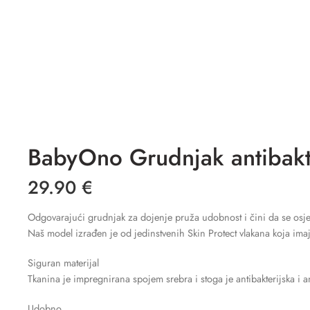
BabyOno Grudnjak antibakte
29.90
€
Odgovarajući grudnjak za dojenje pruža udobnost i čini da se osje
Naš model izrađen je od jedinstvenih Skin Protect vlakana koja imaj
Siguran materijal
Tkanina je impregnirana spojem srebra i stoga je antibakterijska i a
Udobno