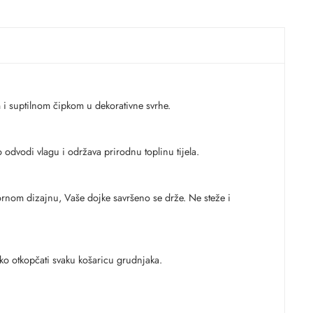
m i suptilnom čipkom u dekorativne svrhe.
o odvodi vlagu i održava prirodnu toplinu tijela.
kornom dizajnu, Vaše dojke savršeno se drže. Ne steže i
tko otkopčati svaku košaricu grudnjaka.