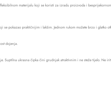
leksibilnom materijalu koji se koristi za izradu proizvoda i besprijekorno
oji se pokazao praktičnijim i lakšim. Jednom rukom možete brzo i glatko o
nost dojenja.
. Suptilna ukrasna čipka čini grudnjak atraktivnim i ne steže tijelo. Ne iri