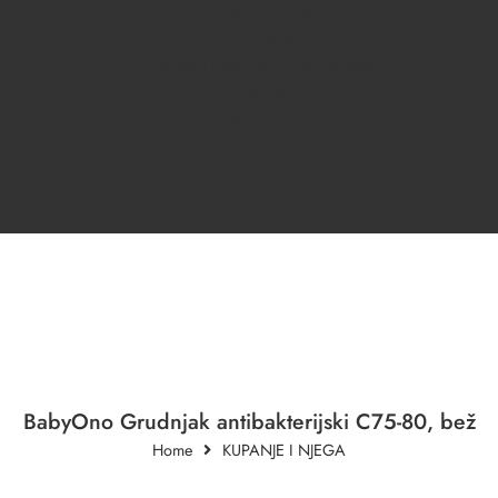
ODJEĆA ZA DJECU
DONJI VEŠ
KRSNI/SVEČANI PROGRAM
DJEČACI
DJEVOJČICE
OUTLET
OPREMA ZA BEBE
KUPANJE I NJEGA
B2B
BabyOno Grudnjak antibakterijski C75-80, bež
Home
KUPANJE I NJEGA