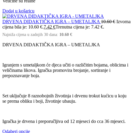
Veličine su realne
Dodaj u košaricu
DRVENA DIDAKTIČKA IGRA – UMETALJKA
10.60
€
Izvorna
cijena bila je: 10.60 €.
7.42
€
Trenutna cijena je: 7.42 €.
Najniža cijena u zadnjih 30 dana:
10.60
€
DRVENA DIDAKTIČKA IGRA – UMETALJKA
Igranjem s umetaljkom će djeca učiti o različitim bojama, oblicima i
veličinama likova. Igračka promovira brojanje, sortiranje i
prepoznavanje boja.
Set uključuje 8 raznobojnih životinja i drvenu trokut kućicu u koju
se prema obliku i boji, životinje ubauju.
Igračka je drvena i preporučljiva od 12 mjeseci do cca 36 mjeseci.
Odaberi opcije