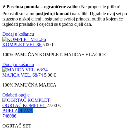
⚡ Posebna ponuda – ograničene zalihe:
Ne propustite priliku!
Preostali su samo
posljednji komadi
na zalihi. Ugrabite ovaj set po
izuzetno niskoj cijeni i osigurajte svojoj princezi outfit u kojem će
izgledati preslatko i osjećati se ugodno cijeli dan.
Dodaj u košaricu
KOMPLET VEL.86
5.00
€
100% PAMUČAN KOMPLET- MAJICA+ HLAĆICE
Dodaj u košaricu
MAJICA VEL. 68/74
5.00
€
100% PAMUČNA MAJICA
Odaberi opcije
OGRTAČ KOMPLET
27.00
€
BIJELA
PLAVA
74
80
86
OGRTAČ SET