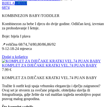
BIJELA
PLAVA
68
74
KOMBINEZON BABY/TODDLER
Kombinezon za bebe I djecu do dvije godine. Odličan kroj, izvrstan
za prohodavanje I šetnje.
Boje: bijela I plava
📌veličina 68/74,74/80,80/86,86/92
9-12-18-24 mjeseca
Dodaj u košaricu
KOMPLET ZA DJEČAKE KRATKI VEL.74 PUAN BABY
7.99
€
KOMPLET ZA DJEČAKE KRATKI VEL.74 PUAN BABY
Tražite li outfit koji spaja vrhunsku eleganciju i dječju zaigranost?
Ovaj set je stvoren za svečane prigode, obiteljska slavlja ili
fotografiranja, gdje želite da vaš mališan izgleda neodoljivo poput
pravog malog gospodina.
Što komplet sadrži: