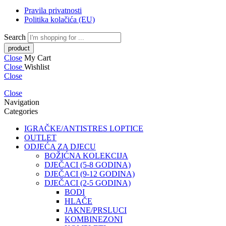
Pravila privatnosti
Politika kolačića (EU)
Search
Close
My Cart
Close
Wishlist
Close
Close
Navigation
Categories
IGRAČKE/ANTISTRES LOPTICE
OUTLET
ODJEĆA ZA DJECU
BOŽIĆNA KOLEKCIJA
DJEČACI (5-8 GODINA)
DJEČACI (9-12 GODINA)
DJEČACI (2-5 GODINA)
BODI
HLAČE
JAKNE/PRSLUCI
KOMBINEZONI