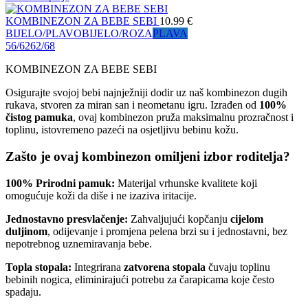
KOMBINEZON ZA BEBE SEBI
10.99
€
BIJELO/PLAVO
BIJELO/ROZA
PLAVA
56/62
62/68
KOMBINEZON ZA BEBE SEBI
Osigurajte svojoj bebi najnježniji dodir uz naš kombinezon dugih
rukava, stvoren za miran san i neometanu igru. Izrađen od
100%
čistog pamuka
, ovaj kombinezon pruža maksimalnu prozračnost i
toplinu, istovremeno pazeći na osjetljivu bebinu kožu.
Zašto je ovaj kombinezon omiljeni izbor roditelja?
100% Prirodni pamuk:
Materijal vrhunske kvalitete koji
omogućuje koži da diše i ne izaziva iritacije.
Jednostavno presvlačenje:
Zahvaljujući kopčanju
cijelom
duljinom
, odijevanje i promjena pelena brzi su i jednostavni, bez
nepotrebnog uznemiravanja bebe.
Topla stopala:
Integrirana
zatvorena stopala
čuvaju toplinu
bebinih nogica, eliminirajući potrebu za čarapicama koje često
spadaju.