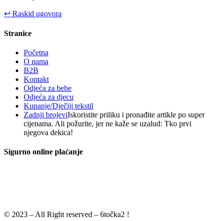
↩
Raskid ugovora
Stranice
Početna
O nama
B2B
Kontakt
Odjeća za bebe
Odjeća za djecu
Kupanje/Dječiji tekstil
Zadnji brojevi
Iskoristite priliku i pronađite artikle po super
cijenama. Ali požurite, jer ne kaže se uzalud: Tko prvi
njegova dekica!
Sigurno online plaćanje
© 2023 – All Right reserved – 6točka2 !