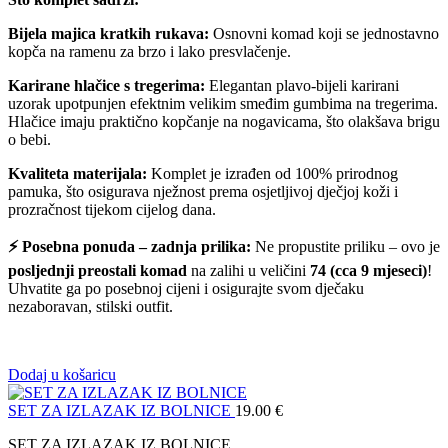
Bijela majica kratkih rukava:
Osnovni komad koji se jednostavno
kopča na ramenu za brzo i lako presvlačenje.
Karirane hlačice s tregerima:
Elegantan plavo-bijeli karirani
uzorak upotpunjen efektnim velikim smeđim gumbima na tregerima.
Hlačice imaju praktično kopčanje na nogavicama, što olakšava brigu
o bebi.
Kvaliteta materijala:
Komplet je izrađen od 100% prirodnog
pamuka, što osigurava nježnost prema osjetljivoj dječjoj koži i
prozračnost tijekom cijelog dana.
⚡ Posebna ponuda – zadnja prilika:
Ne propustite priliku – ovo je
posljednji preostali komad
na zalihi u veličini
74 (cca 9 mjeseci)
!
Uhvatite ga po posebnoj cijeni i osigurajte svom dječaku
nezaboravan, stilski outfit.
Dodaj u košaricu
SET ZA IZLAZAK IZ BOLNICE
19.00
€
SET ZA IZLAZAK IZ BOLNICE