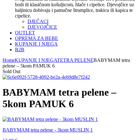
bodi ili klasičnom košuljicom, hlače i cipelice. Djevojčice uz
haljinicu dobivaju i pamučne štramplice, trakicu ili kapica te
cipelice.
DJEČACI
DJEVOJČICE
OUTLET
OPREMA ZA BEBE
KUPANJE I NJEGA
B2B
Home
KUPANJE I NJEGA
TETRA PELENE
BABYMAM tetra
pelene – 5kom PAMUK 6
Sold Out
BABYMAM tetra pelene –
5kom PAMUK 6
BABYMAM tetra pelene - 3kom MUSLIN 1