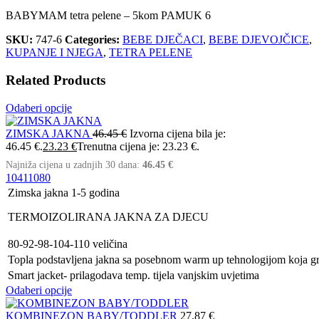
BABYMAM tetra pelene – 5kom PAMUK 6
SKU:
747-6
Categories:
BEBE DJEČACI
,
BEBE DJEVOJČICE
,
KUPANJE I NJEGA
,
TETRA PELENE
Related Products
Odaberi opcije
ZIMSKA JAKNA
46.45
€
Izvorna cijena bila je:
46.45 €.
23.23
€
Trenutna cijena je: 23.23 €.
Najniža cijena u zadnjih 30 dana:
46.45
€
104
110
80
Zimska jakna 1-5 godina
TERMOIZOLIRANA JAKNA ZA DJECU
80-92-98-104-110 veličina
Topla podstavljena jakna sa posebnom warm up tehnologijom koja gr
Smart jacket- prilagodava temp. tijela vanjskim uvjetima
Odaberi opcije
KOMBINEZON BABY/TODDLER
27.87
€