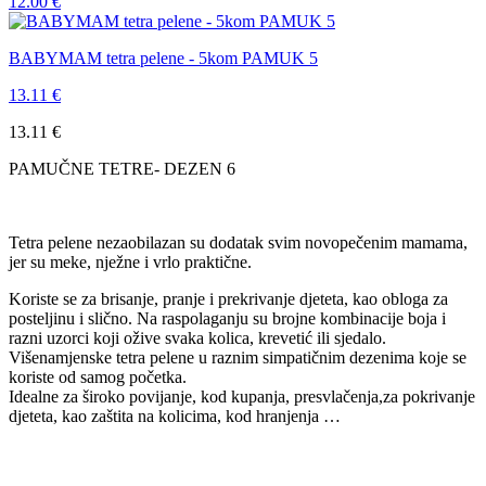
12.00
€
BABYMAM tetra pelene - 5kom PAMUK 5
13.11
€
13.11
€
PAMUČNE TETRE- DEZEN 6
Tetra pelene nezaobilazan su dodatak svim novopečenim mamama,
jer su meke, nježne i vrlo praktične.
Koriste se za brisanje, pranje i prekrivanje djeteta, kao obloga za
posteljinu i slično. Na raspolaganju su brojne kombinacije boja i
razni uzorci koji ožive svaka kolica, krevetić ili sjedalo.
Višenamjenske tetra pelene u raznim simpatičnim dezenima koje se
koriste od samog početka.
Idealne za široko povijanje, kod kupanja, presvlačenja,za pokrivanje
djeteta, kao zaštita na kolicima, kod hranjenja …