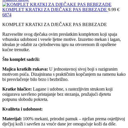
KOMPLET KRATKI ZA DJEČAKE PAS BEBEZADE
9.99
€
68
74
KOMPLET KRATKI ZA DJEČAKE PAS BEBEZADE
Razveselite svog dječaka ovim preslatkim kompletom koji spaja
vrhunsku udobnost i vesele ljetne motive. Izuzetno mekan i lagan,
idealan je odabir za cjelodnevnu igru na otvorenom ili opuštene
kućne trenutke.
Što komplet sadrži:
Majica kratkih rukava:
U jednostavnoj sivoj boji s razigranim
motivom psića. Dizajnirana s praktičnim kopčanjem na ramenu kako
bi presvlačenje bilo brzo i bezbrižno.
Kratke hlačice:
Lagane i udobne, s rastezljivim strukom koji
osigurava savršeno pristajanje bez stezanja, pružajući djetetu
potpunu slobodu pokreta.
Kvaliteta i udobnost:
Materijal:
100% mekani, prirodni pamuk – nježan prema osjetljivoj
dječjoj koži i savršen za vruće dane jer omogućuje koži da diše.