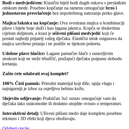
Bodi s medvjedićem:
Klasični bijeli bodi dugih rukava s preslatkim
otiskom mede. Posebno kopčanje na ramenu omogućuje
brzo i
jednostavno presvlačenje
bez nepotrebnog natezanja preko glave.
Majica/Jaknica na kopčanje:
Ova svestrana majica u kombinaciji
plave i bijele boje služi i kao lagana jaknica. Kopča se drukerima
cijelom duljinom, a krasi je
ušiveni plišani medvjedić
koji će
postati najbolji prijatelj vašeg dječaka. Elastični struk osigurava da
majica savršeno prianja i ne podiže se tijekom pokreta.
Udobne plave hlačice:
Lagane pamučne hlače s rastezljivim
strukom koji ne steže trbuščić, pružajući dječaku potpunu slobodu
kretanja.
Zašto ćete odabrati ovaj komplet?
100% Čisti pamuk:
Prirodni materijal koji diše, upija vlagu i
najsigurniji je izbor za osjetljivu bebinu kožu.
Slojevito odijevanje:
Praktičan 3u1 sustav omogućuje vam da
dječaka lako raskomotite ili dodatno utoplite ovisno o temperaturi.
Interaktivni detalj:
Ušiveni plišani medo daje kompletu posebnu
teksturu i 3D efekt koji djeca obožavaju.
Odaberi opcije