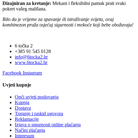
Dizajniran za kretanje:
Mekani i fleksibilni pamuk prati svaki
pokret vašeg mališana.
Bilo da je vrijeme za spavanje ili istraživanje svijeta, ovaj
kombinezon pruža osjećaj sigurnosti i mekoće koji bebe obožavaju!
6 točka 2
+385 91 545 0128
info@6tocka2.hr
www.6tocka2.hr
Facebook
Instagram
Uvjeti kupnje
Opći uvjeti poslovanja
Kupnja
Dostava
Trajanje i raskid ugovora
Reklamacije
Izjava o sigurnosti online plaćanja
Načini plaćanja
Impresum