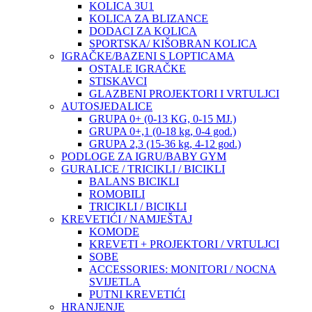
KOLICA 3U1
KOLICA ZA BLIZANCE
DODACI ZA KOLICA
SPORTSKA/ KIŠOBRAN KOLICA
IGRAČKE/BAZENI S LOPTICAMA
OSTALE IGRAČKE
STISKAVCI
GLAZBENI PROJEKTORI I VRTULJCI
AUTOSJEDALICE
GRUPA 0+ (0-13 KG, 0-15 MJ.)
GRUPA 0+,1 (0-18 kg, 0-4 god.)
GRUPA 2,3 (15-36 kg, 4-12 god.)
PODLOGE ZA IGRU/BABY GYM
GURALICE / TRICIKLI / BICIKLI
BALANS BICIKLI
ROMOBILI
TRICIKLI / BICIKLI
KREVETIĆI / NAMJEŠTAJ
KOMODE
KREVETI + PROJEKTORI / VRTULJCI
SOBE
ACCESSORIES: MONITORI / NOCNA
SVIJETLA
PUTNI KREVETIĆI
HRANJENJE