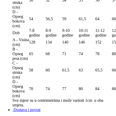
50
52
54
55
56
57
struka
(сm)
D -
Opseg
54
56,5
59
61,5
64
66
bokova
(сm)
7-8
8-9
9-10
10-11
11-12
12
Dob
godine
godine
godine
godine
godine
go
A - Visina
128
134
140
146
152
15
(сm)
B -
Opseg
65
68
71
74
78
80
prsa (сm)
C -
Opseg
58
60
61,5
63
65,5
66
struka
(сm)
D -
Opseg
70
74
77
80
84
86
bokova
(сm)
Sve mjere su u centrimetrima
i može varirati 1cm u oba
smjera.
Dostava i povrat