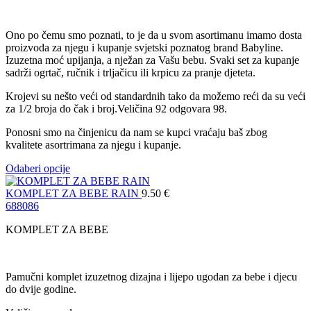
Ono po čemu smo poznati, to je da u svom asortimanu imamo dosta
proizvoda za njegu i kupanje svjetski poznatog brand Babyline.
Izuzetna moć upijanja, a nježan za Vašu bebu. Svaki set za kupanje
sadrži ogrtač, ručnik i trljačicu ili krpicu za pranje djeteta.
Krojevi su nešto veći od standardnih tako da možemo reći da su veći
za 1/2 broja do čak i broj.Veličina 92 odgovara 98.
Ponosni smo na činjenicu da nam se kupci vraćaju baš zbog
kvalitete asortrimana za njegu i kupanje.
Odaberi opcije
KOMPLET ZA BEBE RAIN
9.50
€
68
80
86
KOMPLET ZA BEBE
Pamučni komplet izuzetnog dizajna i lijepo ugodan za bebe i djecu
do dvije godine.