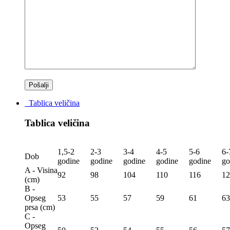
Tablica veličina
Tablica veličina
1,5-2
2-3
3-4
4-5
5-6
6-
Dob
godine
godine
godine
godine
godine
go
A - Visina
92
98
104
110
116
12
(сm)
B -
Opseg
53
55
57
59
61
63
prsa (сm)
C -
Opseg