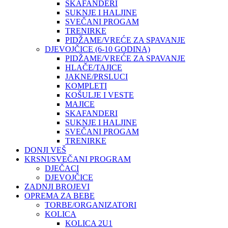
SKAFANDERI
SUKNJE I HALJINE
SVEČANI PROGAM
TRENIRKE
PIDŽAME/VREĆE ZA SPAVANJE
DJEVOJČICE (6-10 GODINA)
PIDŽAME/VREĆE ZA SPAVANJE
HLAČE/TAJICE
JAKNE/PRSLUCI
KOMPLETI
KOŠULJE I VESTE
MAJICE
SKAFANDERI
SUKNJE I HALJINE
SVEČANI PROGAM
TRENIRKE
DONJI VEŠ
KRSNI/SVEČANI PROGRAM
DJEČACI
DJEVOJČICE
ZADNJI BROJEVI
OPREMA ZA BEBE
TORBE/ORGANIZATORI
KOLICA
KOLICA 2U1