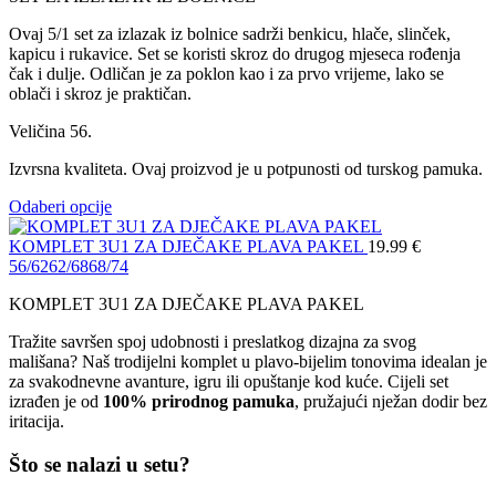
Ovaj 5/1 set za izlazak iz bolnice sadrži benkicu, hlače, slinček,
kapicu i rukavice. Set se koristi skroz do drugog mjeseca rođenja
čak i dulje. Odličan je za poklon kao i za prvo vrijeme, lako se
oblači i skroz je praktičan.
Veličina 56.
Izvrsna kvaliteta. Ovaj proizvod je u potpunosti od turskog pamuka.
Odaberi opcije
KOMPLET 3U1 ZA DJEČAKE PLAVA PAKEL
19.99
€
56/62
62/68
68/74
KOMPLET 3U1 ZA DJEČAKE PLAVA PAKEL
Tražite savršen spoj udobnosti i preslatkog dizajna za svog
mališana? Naš trodijelni komplet u plavo-bijelim tonovima idealan je
za svakodnevne avanture, igru ili opuštanje kod kuće. Cijeli set
izrađen je od
100% prirodnog pamuka
, pružajući nježan dodir bez
iritacija.
Što se nalazi u setu?