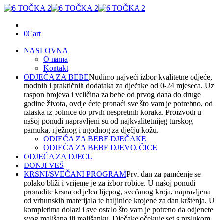
0
Cart
NASLOVNA
O nama
Kontakt
ODJEĆA ZA BEBE
Nudimo najveći izbor kvalitetne odjeće,
modnih i praktičnih dodataka za dječake od 0-24 mjeseca. Uz
raspon brojeva i veličina za bebe od prvog dana do druge
godine života, ovdje ćete pronaći sve što vam je potrebno, od
izlaska iz bolnice do prvih nespretnih koraka. Proizvodi u
našoj ponudi napravljeni su od najkvalitetnijeg turskog
pamuka, nježnog i ugodnog za dječju kožu.
ODJEĆA ZA BEBE DJEČAKE
ODJEĆA ZA BEBE DJEVOJČICE
ODJEĆA ZA DJECU
DONJI VEŠ
KRSNI/SVEČANI PROGRAM
Prvi dan za pamćenje se
polako bliži i vrijeme je za izbor robice. U našoj ponudi
pronađite krsna odijelca lijepog, svečanog kroja, napravljena
od vrhunskih materijala te haljinice krojene za dan krštenja. U
kompletima dolazi i sve ostalo što vam je potreno da odjenete
svog mališana ili mališanku. Dječake očekuje set s prslukom,