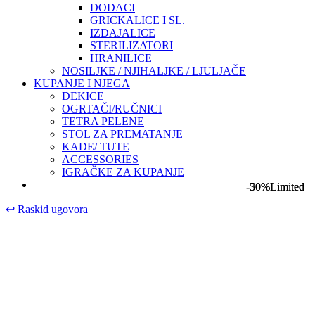
DODACI
GRICKALICE I SL.
IZDAJALICE
STERILIZATORI
HRANILICE
NOSILJKE / NJIHALJKE / LJULJAČE
KUPANJE I NJEGA
DEKICE
OGRTAČI/RUČNICI
TETRA PELENE
STOL ZA PREMATANJE
KADE/ TUTE
ACCESSORIES
IGRAČKE ZA KUPANJE
-50%
-30%
Limited
Limited
↩
Raskid ugovora