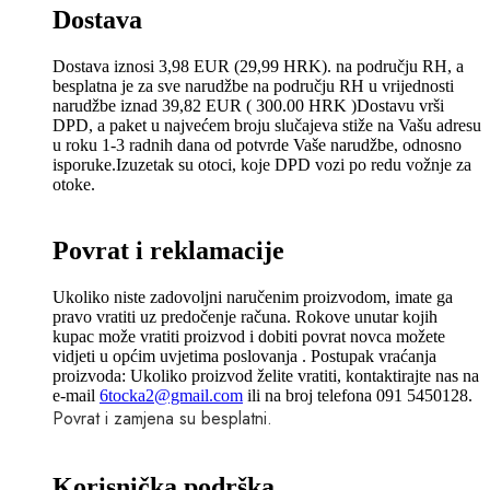
Dostava
Dostava iznosi 3,98 EUR (29,99 HRK). na području RH, a
besplatna je za sve narudžbe na području RH u vrijednosti
narudžbe iznad 39,82 EUR ( 300.00 HRK )Dostavu vrši
DPD, a paket u najvećem broju slučajeva stiže na Vašu adresu
u roku 1-3 radnih dana od potvrde Vaše narudžbe, odnosno
isporuke.Izuzetak su otoci, koje DPD vozi po redu vožnje za
otoke.
Povrat i reklamacije
Ukoliko niste zadovoljni naručenim proizvodom, imate ga
pravo vratiti uz predočenje računa. Rokove unutar kojih
kupac može vratiti proizvod i dobiti povrat novca možete
vidjeti u općim uvjetima poslovanja . Postupak vraćanja
proizvoda: Ukoliko proizvod želite vratiti, kontaktirajte nas na
e-mail
6tocka2@gmail.com
ili na broj telefona 091 5450128.
Povrat i zamjena su besplatni.
Korisnička podrška