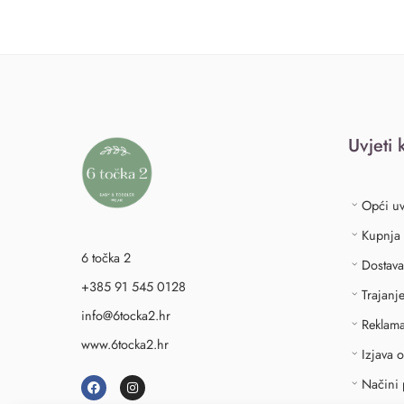
Uvjeti 
Opći uv
Kupnja
6 točka 2
Dostava
+385 91 545 0128
Trajanj
info@6tocka2.hr
Reklama
www.6tocka2.hr
Izjava 
Načini 