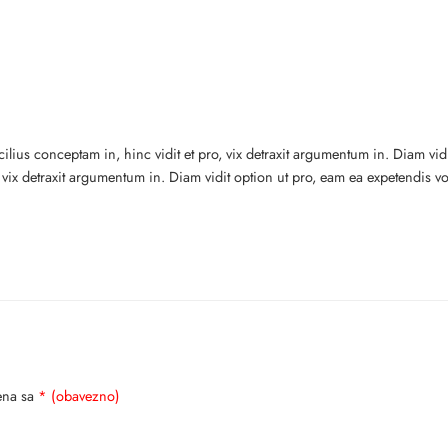
ilius conceptam in, hinc vidit et pro, vix detraxit argumentum in. Diam vi
o, vix detraxit argumentum in. Diam vidit option ut pro, eam ea expetendis v
ena sa
* (obavezno)