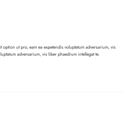
dit option ut pro, eam ea expetendis voluptatum adversarium, vis
oluptatum adversarium, vis liber phaedrum intellegat te.