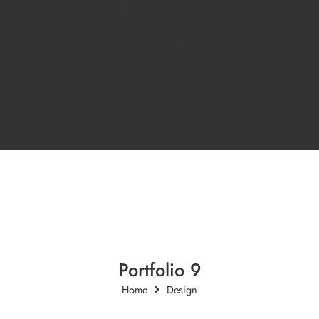
ODJEĆA ZA DJECU
DONJI VEŠ
KRSNI/SVEČANI PROGRAM
DJEČACI
DJEVOJČICE
OUTLET
OPREMA ZA BEBE
KUPANJE I NJEGA
B2B
Portfolio 9
Home
Design