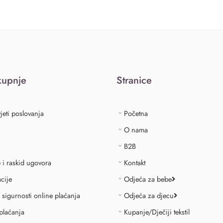
kupnje
Stranice
jeti poslovanja
Početna
O nama
B2B
e i raskid ugovora
Kontakt
cije
Odjeća za bebe
o sigurnosti online plaćanja
Odjeća za djecu
plaćanja
Kupanje/Dječiji tekstil