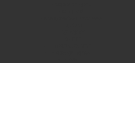
ODJEĆA ZA DJECU
DONJI VEŠ
KRSNI/SVEČANI PROGRAM
DJEČACI
DJEVOJČICE
OUTLET
OPREMA ZA BEBE
KUPANJE I NJEGA
B2B