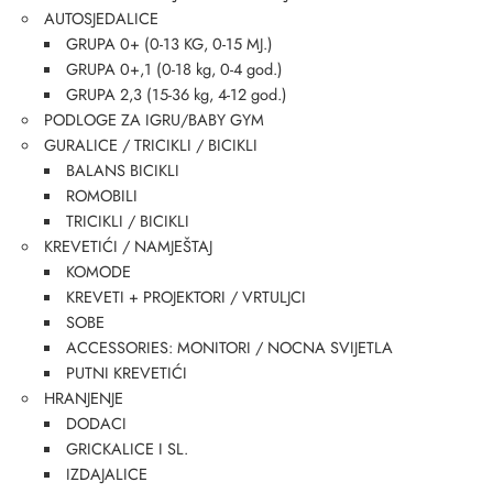
AUTOSJEDALICE
GRUPA 0+ (0-13 KG, 0-15 MJ.)
GRUPA 0+,1 (0-18 kg, 0-4 god.)
GRUPA 2,3 (15-36 kg, 4-12 god.)
PODLOGE ZA IGRU/BABY GYM
GURALICE / TRICIKLI / BICIKLI
BALANS BICIKLI
ROMOBILI
TRICIKLI / BICIKLI
KREVETIĆI / NAMJEŠTAJ
KOMODE
KREVETI + PROJEKTORI / VRTULJCI
SOBE
ACCESSORIES: MONITORI / NOCNA SVIJETLA
PUTNI KREVETIĆI
HRANJENJE
DODACI
GRICKALICE I SL.
IZDAJALICE